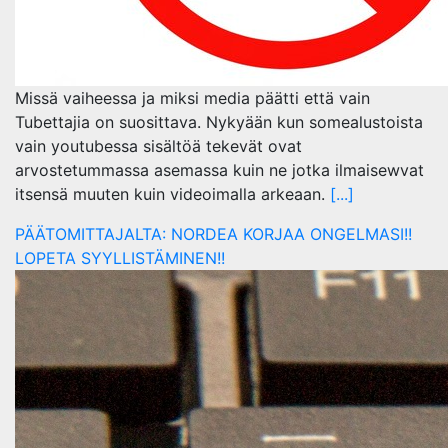
Missä vaiheessa ja miksi media päätti että vain
Tubettajia on suosittava. Nykyään kun somealustoista
vain youtubessa sisältöä tekevät ovat
arvostetummassa asemassa kuin ne jotka ilmaisewvat
itsensä muuten kuin videoimalla arkeaan.
[...]
PÄÄTOMITTAJALTA: NORDEA KORJAA ONGELMASI!!
LOPETA SYYLLISTÄMINEN!!