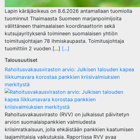
Lapin käräjäoikeus on 8.6.2026 antamallaan tuomiolla
tuominnut Thaimaasta Suomeen marjanpoimijoita
välittäneen thaimaalaisen koordinaattorin sekä
kutsujayrityksenä toimineen suomalaisen yhtiön
toimitusjohtajan 78 ihmiskaupasta. Toimitusjohtaja
tuomittiin 2 vuoden […]
[...]
Talousuutiset
Rahoitusvakausviraston arvio: Julkisen talouden kapea
liikkumavara korostaa pankkien kriisivalmiuksien
merkitystä
Rahoitusvakausvirasto (RVV) on julkaissut päivitetyn
arvion suomalaispankkien valmiudesta
kriisinratkaisuun, jolla ehkäistään pankkien kaatumisen
laajamittaisia vaikutuksia. Raportissa RVV avaa