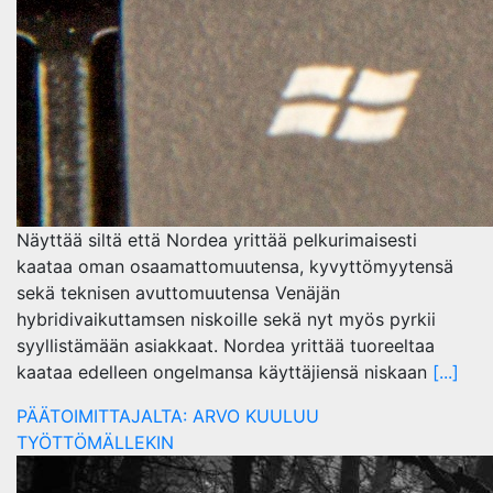
Näyttää siltä että Nordea yrittää pelkurimaisesti
kaataa oman osaamattomuutensa, kyvyttömyytensä
sekä teknisen avuttomuutensa Venäjän
hybridivaikuttamsen niskoille sekä nyt myös pyrkii
syyllistämään asiakkaat. Nordea yrittää tuoreeltaa
kaataa edelleen ongelmansa käyttäjiensä niskaan
[...]
PÄÄTOIMITTAJALTA: ARVO KUULUU
TYÖTTÖMÄLLEKIN