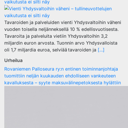
vaikutusta ei silti näy
Tavaroiden ja palveluiden vienti Yhdysvaltoihin väheni
vuoden toisella neljänneksellä 10 % edellisvuotisesta.
Tavaroita ja palveluita vietiin Yhdysvaltoihin 3,2
miljardin euron arvosta. Tuonnin arvo Yhdysvalloista
oli 1,7 miljardia euroa, selviää tavaroiden ja
[...]
Urheilua
Rovaniemen Palloseura ry:n entinen toiminnanjohtaja
tuo­mit­tiin neljän kuu­kau­den eh­dol­li­seen van­keu­teen
ka­val­luk­ses­ta – syyte mak­su­vä­li­ne­pe­tok­ses­ta hy­lät­tiin