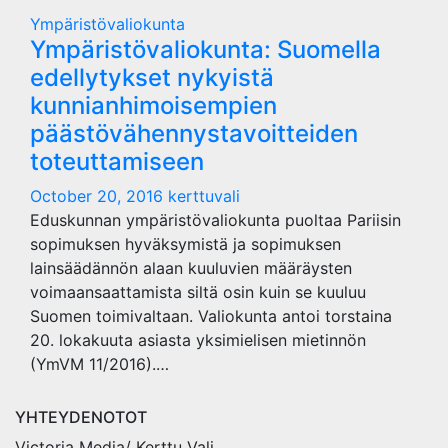
Ympäristövaliokunta
Ympäristövaliokunta: Suomella
edellytykset nykyistä
kunnianhimoisempien
päästövähennystavoitteiden
toteuttamiseen
October 20, 2016
kerttuvali
Eduskunnan ympäristövaliokunta puoltaa Pariisin
sopimuksen hyväksymistä ja sopimuksen
lainsäädännön alaan kuuluvien määräysten
voimaansaattamista siltä osin kuin se kuuluu
Suomen toimivaltaan. Valiokunta antoi torstaina
20. lokakuuta asiasta yksimielisen mietinnön
(YmVM 11/2016).…
YHTEYDENOTOT
Victoria Media/ Kerttu Vali