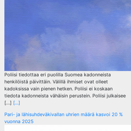
Poliisi tiedottaa eri puolilla Suomea kadonneista
henkilöistä päivittäin. Välillä ihmiset ovat olleet
kadoksissa vain pienen hetken. Poliisi ei koskaan
tiedota kadonneista vähäisin perustein. Poliisi julkaisee
[…]
[...]
Pari- ja lähisuhdeväkivallan uhrien määrä kasvoi 20 %
vuonna 2025