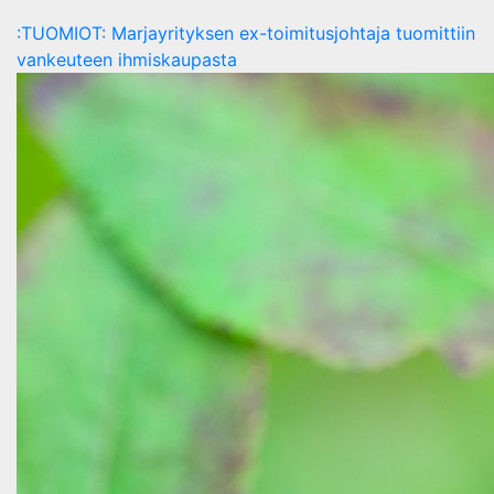
:TUOMIOT: Marjayrityksen ex-toimitusjohtaja tuomittiin
vankeuteen ihmiskaupasta