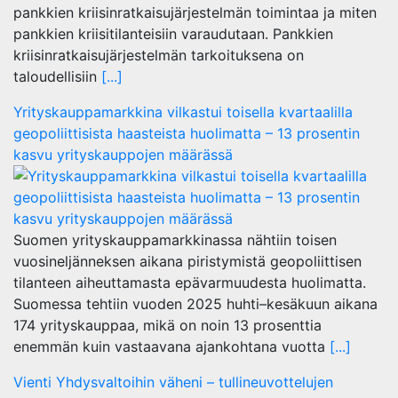
pankkien kriisinratkaisujärjestelmän toimintaa ja miten
pankkien kriisitilanteisiin varaudutaan. Pankkien
kriisinratkaisujärjestelmän tarkoituksena on
taloudellisiin
[...]
Yrityskauppamarkkina vilkastui toisella kvartaalilla
geopoliittisista haasteista huolimatta – 13 prosentin
kasvu yrityskauppojen määrässä
Suomen yrityskauppamarkkinassa nähtiin toisen
vuosineljänneksen aikana piristymistä geopoliittisen
tilanteen aiheuttamasta epävarmuudesta huolimatta.
Suomessa tehtiin vuoden 2025 huhti–kesäkuun aikana
174 yrityskauppaa, mikä on noin 13 prosenttia
enemmän kuin vastaavana ajankohtana vuotta
[...]
Vienti Yhdysvaltoihin väheni – tullineuvottelujen