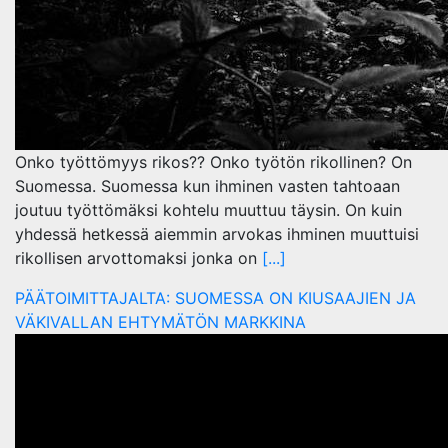
Onko työttömyys rikos?? Onko työtön rikollinen? On
Suomessa. Suomessa kun ihminen vasten tahtoaan
joutuu työttömäksi kohtelu muuttuu täysin. On kuin
yhdessä hetkessä aiemmin arvokas ihminen muuttuisi
rikollisen arvottomaksi jonka on
[...]
PÄÄTOIMITTAJALTA: SUOMESSA ON KIUSAAJIEN JA
VÄKIVALLAN EHTYMÄTÖN MARKKINA