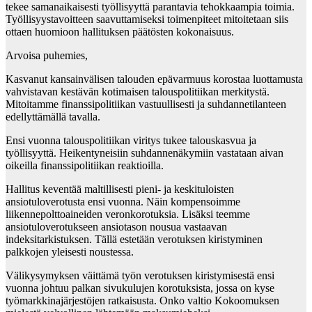
tekee samanaikaisesti työllisyyttä parantavia tehokkaampia toimia.
Työllisyystavoitteen saavuttamiseksi toimenpiteet mitoitetaan siis
ottaen huomioon hallituksen päätösten kokonaisuus.
Arvoisa puhemies,
Kasvanut kansainvälisen talouden epävarmuus korostaa luottamusta
vahvistavan kestävän kotimaisen talouspolitiikan merkitystä.
Mitoitamme finanssipolitiikan vastuullisesti ja suhdannetilanteen
edellyttämällä tavalla.
Ensi vuonna talouspolitiikan viritys tukee talouskasvua ja
työllisyyttä. Heikentyneisiin suhdannenäkymiin vastataan aivan
oikeilla finanssipolitiikan reaktioilla.
Hallitus keventää maltillisesti pieni- ja keskituloisten
ansiotuloverotusta ensi vuonna. Näin kompensoimme
liikennepolttoaineiden veronkorotuksia. Lisäksi teemme
ansiotuloverotukseen ansiotason nousua vastaavan
indeksitarkistuksen. Tällä estetään verotuksen kiristyminen
palkkojen yleisesti noustessa.
Välikysymyksen väittämä työn verotuksen kiristymisestä ensi
vuonna johtuu palkan sivukulujen korotuksista, jossa on kyse
työmarkkinajärjestöjen ratkaisusta. Onko valtio Kokoomuksen