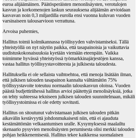
euroa alijäämäinen. Päätösperäisten menonlisäysten, verotulojen
kasvun ja korkomenojen laskun seurauksena alijäämän arvioidaan
kasvavan noin 0,3 miljardilla eurolla ensi vuonna kuluvan vuoden
varsinaiseen talousarvioon verrattuna.
Arvoisa puhemies,
Hallitus toimii kolmikannassa työllisyyden vahvistamiseksi. Tällä
yhteistyöllä on nyt näytön paikka, että tasapainoisia ja vaikuttavia
uudistuskokonaisuuksia kyetään viemään eteenpäin. Vaikka
toimimme hyvässä yhteistyössä työmarkkinajärjestöjen kanssa,
vastaa hallitus työllisyystavoitteesta ja julkisesta taloudesta.
Hallituksella ei ole sellaista vaihtoehtoa, että menoja lisätään ilman,
että julkisen talouden tasapainon kannalta välttämätön 75%
työllisyystavoite toteutuu normaalin talouskasvun oloissa. Vuoden
päästä budjettiriihessä hallitus arvioi päätettyjä menolisäyksiä, jotka
on tehty suhteessa tekniseen julkisen talouden suunnitelmaan, mikäli
työllisyystoimissa ei ole edetty sovitusti.
Hallitus on sitoutunut vahvistamaan julkisen talouden pitkän
aikavälin kestävyyttä johdonmukaisesti niin, että ei ajauduta
kestämättömän velkaantumisen uralle. Kysymyksessä maalailtu
skenaario pysyvien menolisäysten perumisesta olisi merkki talouden
pohjan heikkenemisestä. Hallitus tekee kaikkensa suomalaisen