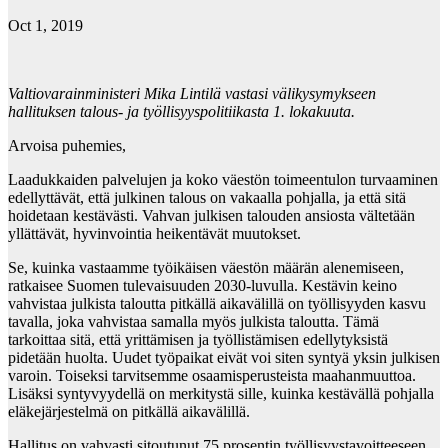
Oct 1, 2019
Valtiovarainministeri Mika Lintilä vastasi välikysymykseen
hallituksen talous- ja työllisyyspolitiikasta 1. lokakuuta.
Arvoisa puhemies,
Laadukkaiden palvelujen ja koko väestön toimeentulon turvaaminen
edellyttävät, että julkinen talous on vakaalla pohjalla, ja että sitä
hoidetaan kestävästi. Vahvan julkisen talouden ansiosta vältetään
yllättävät, hyvinvointia heikentävät muutokset.
Se, kuinka vastaamme työikäisen väestön määrän alenemiseen,
ratkaisee Suomen tulevaisuuden 2030-luvulla. Kestävin keino
vahvistaa julkista taloutta pitkällä aikavälillä on työllisyyden kasvu
tavalla, joka vahvistaa samalla myös julkista taloutta. Tämä
tarkoittaa sitä, että yrittämisen ja työllistämisen edellytyksistä
pidetään huolta. Uudet työpaikat eivät voi siten syntyä yksin julkisen
varoin. Toiseksi tarvitsemme osaamisperusteista maahanmuuttoa.
Lisäksi syntyvyydellä on merkitystä sille, kuinka kestävällä pohjalla
eläkejärjestelmä on pitkällä aikavälillä.
Hallitus on vahvasti sitoutunut 75 prosentin työllisyystavoitteeseen