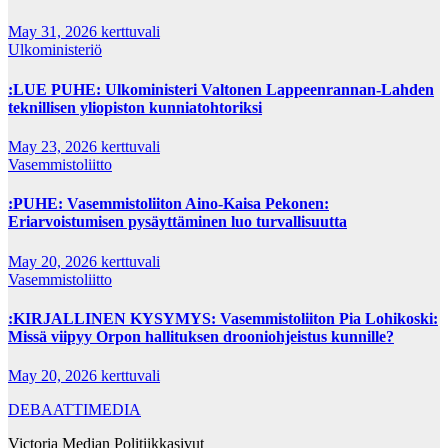
May 31, 2026
kerttuvali
Ulkoministeriö
:LUE PUHE: Ulkoministeri Valtonen Lappeenrannan-Lahden
teknillisen yliopiston kunniatohtoriksi
May 23, 2026
kerttuvali
Vasemmistoliitto
:PUHE: Vasemmistoliiton Aino-Kaisa Pekonen:
Eriarvoistumisen pysäyttäminen luo turvallisuutta
May 20, 2026
kerttuvali
Vasemmistoliitto
:KIRJALLINEN KYSYMYS: Vasemmistoliiton Pia Lohikoski:
Missä viipyy Orpon hallituksen drooniohjeistus kunnille?
May 20, 2026
kerttuvali
DEBAATTIMEDIA
Victoria Median Politiikkasivut