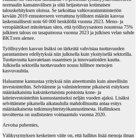
normaalin kansainvälisen ja siitä heijastuvan kotimaisen
talouskehityksen oloissa. Se tarkoittaa valtiovarainministeriön
kevään 2019 ennusteeseen verrattuna työllisten määrän kasvua
laskennallisesti noin 60 000 henkilöllä vuonna 2023. Meno- ja
veropäätökset mitoitetaan siten, että työllisyysasteen noustessa 75%
julkinen talous on tasapainossa vuonna 2023 ja julkisen velan suhde
BKT:een alenee.
Työllisyyden kasvun lisäksi on tärkeätä vahvistaa tuottavuuden
parantamisen edellytyksiä niin julkisella kuin yksityisellä sektorilla.
Tuottavuutta kasvatetaan osaamisen ja innovaatioiden kautta.
Julkisella sektorilla tuottavuuden nousu hillitsee menojen
kasvuvauhtia.
Haluamme kannustaa yrityksiä niin aineettomiin kuin aineellisiin
investointeihin. Selvitämme ja valmistelemme pikaisesti esityksen
määräaikaisista kaksinkertaisista poistoista kone- ja
laiteinvestointeihin kannustamiseksi neljän vuoden ajaksi. Lisäksi
selvittämme pikaisella aikataululla mahdollisuutta antaa esitys
määräaikaisesta tutkimusyhteistyökannustimesta. Hallituksen
tavoitteena on uudistusten voimaantulo vuonna 2020.
Arvoisa puhemies,
Välikysymyksen keskeinen väite on, että hallitus lisää menoja ilman