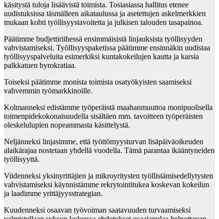
käsitystä tuloja lisäävistä toimista. Tosiasiassa hallitus etenee
uudistuksissa täsmälleen aikataulussa ja asetettujen askelmerkkien
mukaan kohti työllisyystavoitetta ja julkisen talouden tasapainoa.
Päätimme budjettiriihessä ensimmäisistä linjauksista työllisyyden
vahvistamiseksi. Työllisyyspaketissa päätimme ensinnäkin uudistaa
työllisyyspalveluita esimerkiksi kuntakokeilujen kautta ja karsia
palkkatuen byrokratiaa.
Toiseksi päätimme monista toimista osatyökyisten saamiseksi
vahvemmin työmarkkinoille.
Kolmanneksi edistämme työperäistä maahanmuuttoa monipuolisella
toimenpidekokonaisuudella sisältäen mm. tavoitteen työperäisten
oleskelulupien nopeammasta käsittelystä.
Neljänneksi linjasimme, että työttömyysturvan lisäpäiväoikeuden
alaikärajaa nostetaan yhdellä vuodella. Tämä parantaa ikääntyneiden
työllisyyttä.
Viidenneksi yksinyrittäjien ja mikroyritysten työllistämisedellytysten
vahvistamiseksi käynnistämme rekrytointitukea koskevan kokeilun
ja laadimme yrittäjyysstrategian.
Kuudenneksi osaavan työvoiman saatavuuden turvaamiseksi
valmistellaan syksyn kuluessa ehdotukset osaajapulaa helpottavan