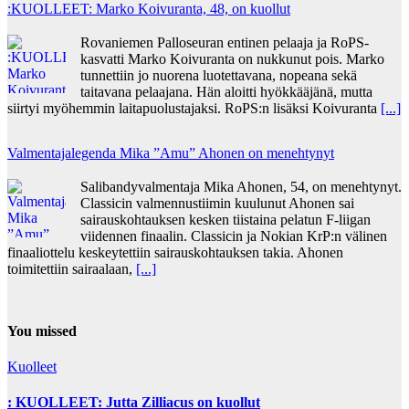
:KUOLLEET: Marko Koivuranta, 48, on kuollut
Rovaniemen Palloseuran entinen pelaaja ja RoPS-
kasvatti Marko Koivuranta on nukkunut pois. Marko
tunnettiin jo nuorena luotettavana, nopeana sekä
taitavana pelaajana. Hän aloitti hyökkääjänä, mutta
siirtyi myöhemmin laitapuolustajaksi. RoPS:n lisäksi Koivuranta
[...]
Valmentajalegenda Mika ”Amu” Ahonen on menehtynyt
Salibandyvalmentaja Mika Ahonen, 54, on menehtynyt.
Classicin valmennustiimin kuulunut Ahonen sai
sairauskohtauksen kesken tiistaina pelatun F-liigan
viidennen finaalin. Classicin ja Nokian KrP:n välinen
finaaliottelu keskeytettiin sairauskohtauksen takia. Ahonen
toimitettiin sairaalaan,
[...]
You missed
Kuolleet
: KUOLLEET: Jutta Zilliacus on kuollut