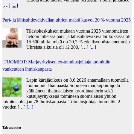
[…]
[...]
Pari- ja lähisuhdeväkivallan uhrien määrä kasvoi 20 % vuonna 2025
Tilastokeskuksen mukaan vuonna 2025 viranomaisten
tietoon tulleissa pari- ja lähisuhdeväkivaltarikoksissa oli
15 500 uhria, mikä on 20,2 % edellisvuotista enemmän.
Uhreista aikuisia oli 12 200, […]
[...]
:TUOMIOT: Marjayrityksen ex-toimitusjohtaja tuomittiin
vankeuteen ihmiskaupasta
Lapin käräjäoikeus on 8.6.2026 antamallaan tuomiolla
tuominnut Thaimaasta Suomeen marjanpoimijoita
välittäneen thaimaalaisen koordinaattorin sekä
kutsujayrityksenä toimineen suomalaisen yhtiön
toimitusjohtajan 78 ihmiskaupasta. Toimitusjohtaja tuomittiin 2
vuoden […]
[...]
Talousuutiset