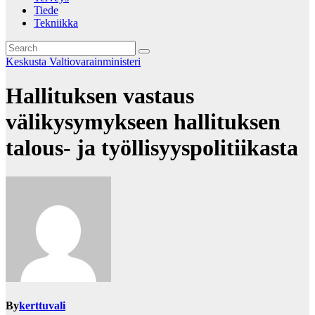
Tiede
Tekniikka
Keskusta
Valtiovarainministeri
Hallituksen vastaus
välikysymykseen hallituksen
talous- ja työllisyyspolitiikasta
By
kerttuvali