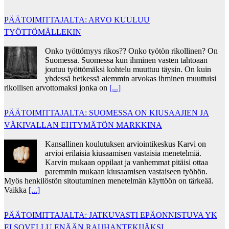
PÄÄTOIMITTAJALTA: ARVO KUULUU
TYÖTTÖMÄLLEKIN
Onko työttömyys rikos?? Onko työtön rikollinen? On
Suomessa. Suomessa kun ihminen vasten tahtoaan
joutuu työttömäksi kohtelu muuttuu täysin. On kuin
yhdessä hetkessä aiemmin arvokas ihminen muuttuisi
rikollisen arvottomaksi jonka on
[...]
PÄÄTOIMITTAJALTA: SUOMESSA ON KIUSAAJIEN JA
VÄKIVALLAN EHTYMÄTÖN MARKKINA
Kansallinen koulutuksen arviointikeskus Karvi on
arvioi erilaisia kiusaamisen vastaisia menetelmiä.
Karvin mukaan oppilaat ja vanhemmat pitäisi ottaa
paremmin mukaan kiusaamisen vastaiseen työhön.
Myös henkilöstön sitoutuminen menetelmän käyttöön on tärkeää.
Vaikka
[...]
PÄÄTOIMITTAJALTA: JATKUVASTI EPÄONNISTUVA YK
EI SOVELLU ENÄÄN RAUHANTEKIJÄKSI