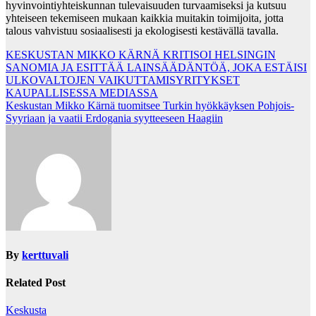
hyvinvointiyhteiskunnan tulevaisuuden turvaamiseksi ja kutsuu
yhteiseen tekemiseen mukaan kaikkia muitakin toimijoita, jotta
talous vahvistuu sosiaalisesti ja ekologisesti kestävällä tavalla.
Post
KESKUSTAN MIKKO KÄRNÄ KRITISOI HELSINGIN
SANOMIA JA ESITTÄÄ LAINSÄÄDÄNTÖÄ, JOKA ESTÄISI
navigation
ULKOVALTOJEN VAIKUTTAMISYRITYKSET
KAUPALLISESSA MEDIASSA
Keskustan Mikko Kärnä tuomitsee Turkin hyökkäyksen Pohjois-
Syyriaan ja vaatii Erdogania syytteeseen Haagiin
By
kerttuvali
Related Post
Keskusta