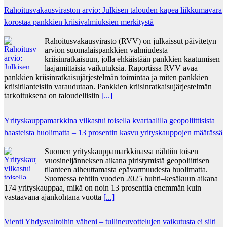
Rahoitusvakausviraston arvio: Julkisen talouden kapea liikkumavara
korostaa pankkien kriisivalmiuksien merkitystä
Rahoitusvakausvirasto (RVV) on julkaissut päivitetyn
arvion suomalaispankkien valmiudesta
kriisinratkaisuun, jolla ehkäistään pankkien kaatumisen
laajamittaisia vaikutuksia. Raportissa RVV avaa
pankkien kriisinratkaisujärjestelmän toimintaa ja miten pankkien
kriisitilanteisiin varaudutaan. Pankkien kriisinratkaisujärjestelmän
tarkoituksena on taloudellisiin
[...]
Yrityskauppamarkkina vilkastui toisella kvartaalilla geopoliittisista
haasteista huolimatta – 13 prosentin kasvu yrityskauppojen määrässä
Suomen yrityskauppamarkkinassa nähtiin toisen
vuosineljänneksen aikana piristymistä geopoliittisen
tilanteen aiheuttamasta epävarmuudesta huolimatta.
Suomessa tehtiin vuoden 2025 huhti–kesäkuun aikana
174 yrityskauppaa, mikä on noin 13 prosenttia enemmän kuin
vastaavana ajankohtana vuotta
[...]
Vienti Yhdysvaltoihin väheni – tullineuvottelujen vaikutusta ei silti