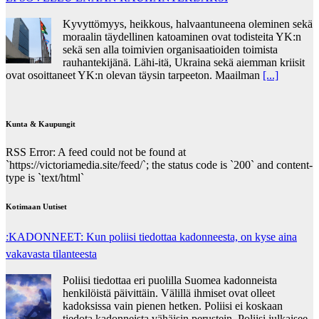
Kyvyttömyys, heikkous, halvaantuneena oleminen sekä
moraalin täydellinen katoaminen ovat todisteita YK:n
sekä sen alla toimivien organisaatioiden toimista
rauhantekijänä. Lähi-itä, Ukraina sekä aiemman kriisit
ovat osoittaneet YK:n olevan täysin tarpeeton. Maailman
[...]
Kunta & Kaupungit
RSS Error: A feed could not be found at
`https://victoriamedia.site/feed/`; the status code is `200` and content-
type is `text/html`
Kotimaan Uutiset
:KADONNEET: Kun poliisi tiedottaa kadonneesta, on kyse aina
vakavasta tilanteesta
Poliisi tiedottaa eri puolilla Suomea kadonneista
henkilöistä päivittäin. Välillä ihmiset ovat olleet
kadoksissa vain pienen hetken. Poliisi ei koskaan
tiedota kadonneista vähäisin perustein. Poliisi julkaisee