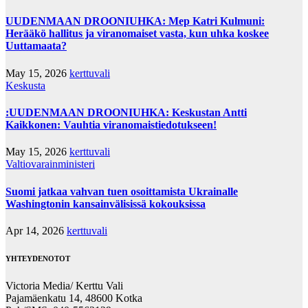
UUDENMAAN DROONIUHKA: Mep Katri Kulmuni:
Herääkö hallitus ja viranomaiset vasta, kun uhka koskee
Uuttamaata?
May 15, 2026
kerttuvali
Keskusta
:UUDENMAAN DROONIUHKA: Keskustan Antti
Kaikkonen: Vauhtia viranomaistiedotukseen!
May 15, 2026
kerttuvali
Valtiovarainministeri
Suomi jatkaa vahvan tuen osoittamista Ukrainalle
Washingtonin kansainvälisissä kokouksissa
Apr 14, 2026
kerttuvali
YHTEYDENOTOT
Victoria Media/ Kerttu Vali
Pajamäenkatu 14, 48600 Kotka