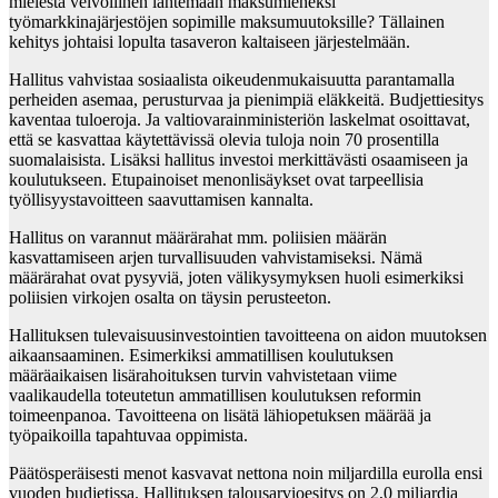
mielestä velvollinen lähtemään maksumieheksi
työmarkkinajärjestöjen sopimille maksumuutoksille? Tällainen
kehitys johtaisi lopulta tasaveron kaltaiseen järjestelmään.
Hallitus vahvistaa sosiaalista oikeudenmukaisuutta parantamalla
perheiden asemaa, perusturvaa ja pienimpiä eläkkeitä. Budjettiesitys
kaventaa tuloeroja. Ja valtiovarainministeriön laskelmat osoittavat,
että se kasvattaa käytettävissä olevia tuloja noin 70 prosentilla
suomalaisista. Lisäksi hallitus investoi merkittävästi osaamiseen ja
koulutukseen. Etupainoiset menonlisäykset ovat tarpeellisia
työllisyystavoitteen saavuttamisen kannalta.
Hallitus on varannut määrärahat mm. poliisien määrän
kasvattamiseen arjen turvallisuuden vahvistamiseksi. Nämä
määrärahat ovat pysyviä, joten välikysymyksen huoli esimerkiksi
poliisien virkojen osalta on täysin perusteeton.
Hallituksen tulevaisuusinvestointien tavoitteena on aidon muutoksen
aikaansaaminen. Esimerkiksi ammatillisen koulutuksen
määräaikaisen lisärahoituksen turvin vahvistetaan viime
vaalikaudella toteutetun ammatillisen koulutuksen reformin
toimeenpanoa. Tavoitteena on lisätä lähiopetuksen määrää ja
työpaikoilla tapahtuvaa oppimista.
Päätösperäisesti menot kasvavat nettona noin miljardilla eurolla ensi
vuoden budjetissa. Hallituksen talousarvioesitys on 2,0 miljardia