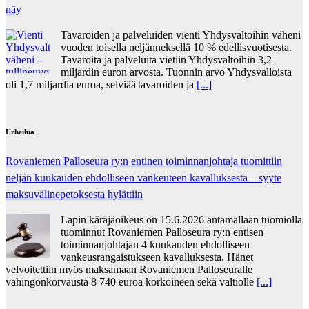
näy
Tavaroiden ja palveluiden vienti Yhdysvaltoihin väheni
vuoden toisella neljänneksellä 10 % edellisvuotisesta.
Tavaroita ja palveluita vietiin Yhdysvaltoihin 3,2
miljardin euron arvosta. Tuonnin arvo Yhdysvalloista
oli 1,7 miljardia euroa, selviää tavaroiden ja
[...]
Urheilua
Rovaniemen Palloseura ry:n entinen toiminnanjohtaja tuo­mit­tiin
neljän kuu­kau­den eh­dol­li­seen van­keu­teen ka­val­luk­ses­ta – syyte
mak­su­vä­li­ne­pe­tok­ses­ta hy­lät­tiin
Lapin käräjäoikeus on 15.6.2026 antamallaan tuomiolla
tuominnut Rovaniemen Palloseura ry:n entisen
toiminnanjohtajan 4 kuukauden ehdolliseen
vankeusrangaistukseen kavalluksesta. Hänet
velvoitettiin myös maksamaan Rovaniemen Palloseuralle
vahingonkorvausta 8 740 euroa korkoineen sekä valtiolle
[...]