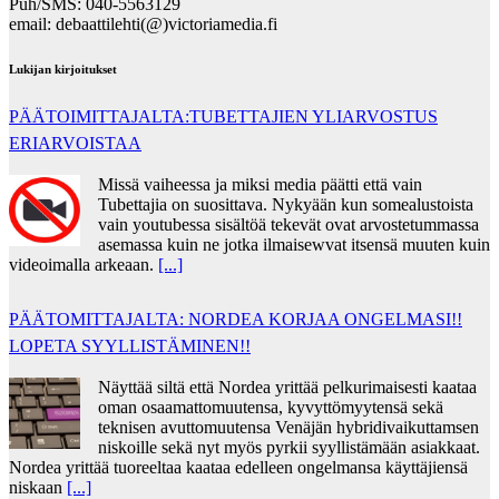
Puh/SMS: 040-5563129
email: debaattilehti(@)victoriamedia.fi
Lukijan kirjoitukset
PÄÄTOIMITTAJALTA:TUBETTAJIEN YLIARVOSTUS
ERIARVOISTAA
Missä vaiheessa ja miksi media päätti että vain
Tubettajia on suosittava. Nykyään kun somealustoista
vain youtubessa sisältöä tekevät ovat arvostetummassa
asemassa kuin ne jotka ilmaisewvat itsensä muuten kuin
videoimalla arkeaan.
[...]
PÄÄTOMITTAJALTA: NORDEA KORJAA ONGELMASI!!
LOPETA SYYLLISTÄMINEN!!
Näyttää siltä että Nordea yrittää pelkurimaisesti kaataa
oman osaamattomuutensa, kyvyttömyytensä sekä
teknisen avuttomuutensa Venäjän hybridivaikuttamsen
niskoille sekä nyt myös pyrkii syyllistämään asiakkaat.
Nordea yrittää tuoreeltaa kaataa edelleen ongelmansa käyttäjiensä
niskaan
[...]