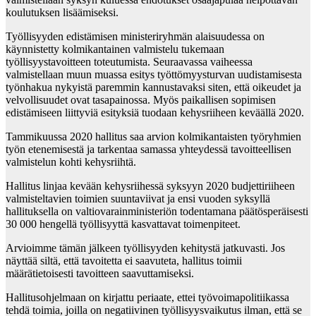
koulutuksen lisäämiseksi.
Työllisyyden edistämisen ministeriryhmän alaisuudessa on
käynnistetty kolmikantainen valmistelu tukemaan
työllisyystavoitteen toteutumista. Seuraavassa vaiheessa
valmistellaan muun muassa esitys työttömyysturvan uudistamisesta
työnhakua nykyistä paremmin kannustavaksi siten, että oikeudet ja
velvollisuudet ovat tasapainossa. Myös paikallisen sopimisen
edistämiseen liittyviä esityksiä tuodaan kehysriiheen keväällä 2020.
Tammikuussa 2020 hallitus saa arvion kolmikantaisten työryhmien
työn etenemisestä ja tarkentaa samassa yhteydessä tavoitteellisen
valmistelun kohti kehysriihtä.
Hallitus linjaa kevään kehysriihessä syksyyn 2020 budjettiriiheen
valmisteltavien toimien suuntaviivat ja ensi vuoden syksyllä
hallituksella on valtiovarainministeriön todentamana päätösperäisesti
30 000 hengellä työllisyyttä kasvattavat toimenpiteet.
Arvioimme tämän jälkeen työllisyyden kehitystä jatkuvasti. Jos
näyttää siltä, että tavoitetta ei saavuteta, hallitus toimii
määrätietoisesti tavoitteen saavuttamiseksi.
Hallitusohjelmaan on kirjattu periaate, ettei työvoimapolitiikassa
tehdä toimia, joilla on negatiivinen työllisyysvaikutus ilman, että se