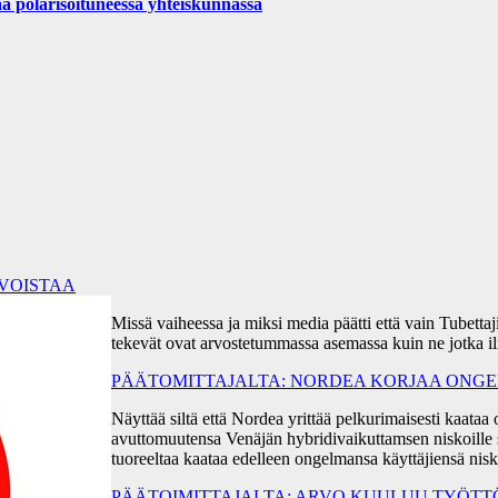
ä polarisoituneessa yhteiskunnassa
RVOISTAA
Missä vaiheessa ja miksi media päätti että vain Tubetta
tekevät ovat arvostetummassa asemassa kuin ne jotka i
PÄÄTOMITTAJALTA: NORDEA KORJAA ONGEL
Näyttää siltä että Nordea yrittää pelkurimaisesti kaa
avuttomuutensa Venäjän hybridivaikuttamsen niskoille s
tuoreeltaa kaataa edelleen ongelmansa käyttäjiensä ni
PÄÄTOIMITTAJALTA: ARVO KUULUU TYÖT