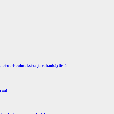
otoisuuskoulutuksista ja rahankäytöstä
riin!