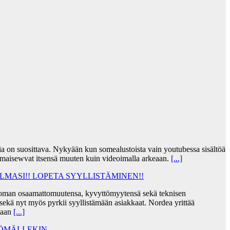
jia on suosittava. Nykyään kun somealustoista vain youtubessa sisältöä
lmaisewvat itsensä muuten kuin videoimalla arkeaan.
[...]
MASI!! LOPETA SYYLLISTÄMINEN!!
taa oman osaamattomuutensa, kyvyttömyytensä sekä teknisen
ekä nyt myös pyrkii syyllistämään asiakkaat. Nordea yrittää
skaan
[...]
TÖMÄLLEKIN