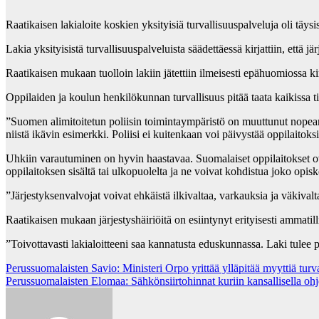
Raatikaisen lakialoite koskien yksityisiä turvallisuuspalveluja oli täy
Lakia yksityisistä turvallisuuspalveluista säädettäessä kirjattiin, että 
Raatikaisen mukaan tuolloin lakiin jätettiin ilmeisesti epähuomiossa kir
Oppilaiden ja koulun henkilökunnan turvallisuus pitää taata kaikissa til
”Suomen alimitoitetun poliisin toimintaympäristö on muuttunut nopea
niistä ikävin esimerkki. Poliisi ei kuitenkaan voi päivystää oppilaitoksi
Uhkiin varautuminen on hyvin haastavaa. Suomalaiset oppilaitokset ovat 
oppilaitoksen sisältä tai ulkopuolelta ja ne voivat kohdistua joko opisk
”Järjestyksenvalvojat voivat ehkäistä ilkivaltaa, varkauksia ja väkivalt
Raatikaisen mukaan järjestyshäiriöitä on esiintynyt erityisesti ammatill
”Toivottavasti lakialoitteeni saa kannatusta eduskunnassa. Laki tulee 
Post
Perussuomalaisten Savio: Ministeri Orpo yrittää ylläpitää myyttiä tur
Perussuomalaisten Elomaa: Sähkönsiirtohinnat kuriin kansallisella oh
navigation