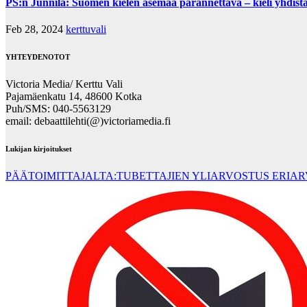
PS:n Junnila: Suomen kielen asemaa parannettava – kieli yhdistä
Feb 28, 2024
kerttuvali
YHTEYDENOTOT
Victoria Media/ Kerttu Vali
Pajamäenkatu 14, 48600 Kotka
Puh/SMS: 040-5563129
email: debaattilehti(@)victoriamedia.fi
Lukijan kirjoitukset
PÄÄTOIMITTAJALTA:TUBETTAJIEN YLIARVOSTUS ERIA