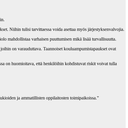
in.
kset. Niihin tulisi tarvittaessa voida asettaa myös järjestyksenvalvojia.
näolo mahdollistaa varhaisen puuttumisen mikä lisää turvallisuutta.
a joihin on varauduttava. Taannoiset kouluampumistapaukset ovat
sa on huomioitava, että henkilöihin kohdistuvat riskit voivat tulla
ukioiden ja ammatillisten oppilaitosten toimipaikoissa.”