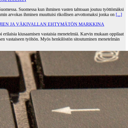
Suomessa. Suomessa kun ihminen vasten tahtoaan joutuu työttömäksi
min arvokas ihminen muuttuisi rikollisen arvottomaksi jonka on
[...]
AJIEN JA VÄKIVALLAN EHTYMÄTÖN MARKKINA
i erilaisia kiusaamisen vastaisia menetelmiä. Karvin mukaan oppilaat
sen vastaiseen työhön. Myös henkilöstön sitoutuminen menetelmän