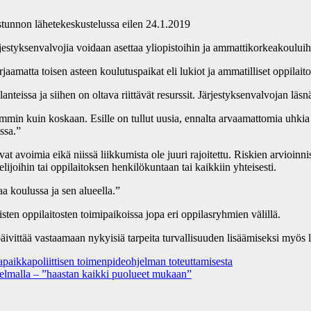
sistunnon lähetekeskustelussa eilen 24.1.2019
järjestyksenvalvojia voidaan asettaa yliopistoihin ja ammattikorkeakouluih
jaamatta toisen asteen koulutuspaikat eli lukiot ja ammatilliset oppilaito
anteissa ja siihen on oltava riittävät resurssit. Järjestyksenvalvojan läs
mmin kuin koskaan. Esille on tullut uusia, ennalta arvaamattomia uhki
ssa.”
avoimia eikä niissä liikkumista ole juuri rajoitettu. Riskien arvioinnis
elijoihin tai oppilaitoksen henkilökuntaan tai kaikkiin yhteisesti.
aa koulussa ja sen alueella.”
isten oppilaitosten toimipaikoissa jopa eri oppilasryhmien välillä.
päivittää vastaamaan nykyisiä tarpeita turvallisuuden lisäämiseksi myös l
vapaikkapoliittisen toimenpideohjelman toteuttamisesta
jelmalla – ”haastan kaikki puolueet mukaan”