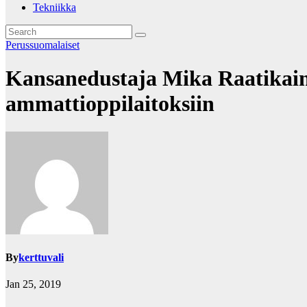
Tekniikka
Perussuomalaiset
Kansanedustaja Mika Raatikaine
ammattioppilaitoksiin
By
kerttuvali
Jan 25, 2019