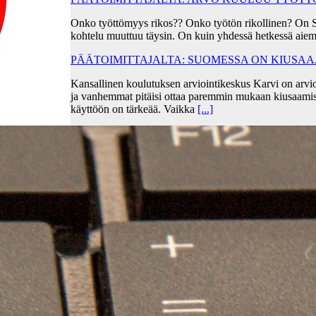
Onko työttömyys rikos?? Onko työtön rikollinen? On 
kohtelu muuttuu täysin. On kuin yhdessä hetkessä aiem
PÄÄTOIMITTAJALTA: SUOMESSA ON KIUSA
Kansallinen koulutuksen arviointikeskus Karvi on arvio
ja vanhemmat pitäisi ottaa paremmin mukaan kiusaami
käyttöön on tärkeää. Vaikka
[...]