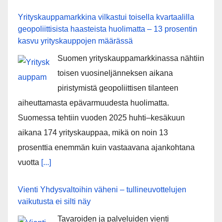
Yrityskauppamarkkina vilkastui toisella kvartaalilla
geopoliittisista haasteista huolimatta – 13 prosentin
kasvu yrityskauppojen määrässä
Suomen yrityskauppamarkkinassa nähtiin
toisen vuosineljänneksen aikana
piristymistä geopoliittisen tilanteen
aiheuttamasta epävarmuudesta huolimatta.
Suomessa tehtiin vuoden 2025 huhti–kesäkuun
aikana 174 yrityskauppaa, mikä on noin 13
prosenttia enemmän kuin vastaavana ajankohtana
vuotta
[...]
Vienti Yhdysvaltoihin väheni – tullineuvottelujen
vaikutusta ei silti näy
Tavaroiden ja palveluiden vienti