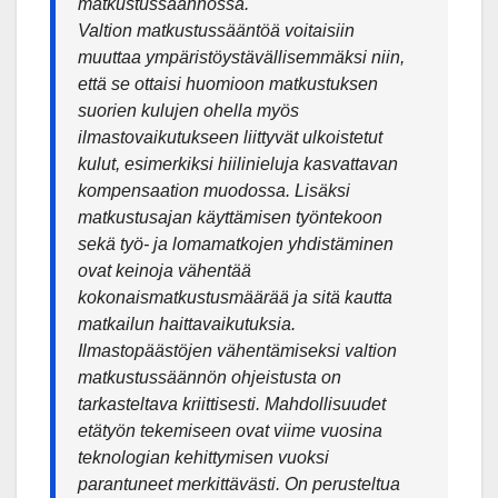
matkustussäännössä.
Valtion matkustussääntöä voitaisiin
muuttaa ympäristöystävällisemmäksi niin,
että se ottaisi huomioon matkustuksen
suorien kulujen ohella myös
ilmastovaikutukseen liittyvät ulkoistetut
kulut, esimerkiksi hiilinieluja kasvattavan
kompensaation muodossa. Lisäksi
matkustusajan käyttämisen työntekoon
sekä työ- ja lomamatkojen yhdistäminen
ovat keinoja vähentää
kokonaismatkustusmäärää ja sitä kautta
matkailun haittavaikutuksia.
Ilmastopäästöjen vähentämiseksi valtion
matkustussäännön ohjeistusta on
tarkasteltava kriittisesti. Mahdollisuudet
etätyön tekemiseen ovat viime vuosina
teknologian kehittymisen vuoksi
parantuneet merkittävästi. On perusteltua