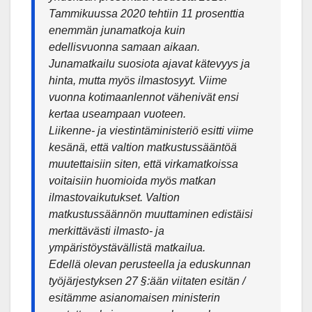
Tammikuussa 2020 tehtiin 11 prosenttia
enemmän junamatkoja kuin
edellisvuonna samaan aikaan.
Junamatkailu suosiota ajavat kätevyys ja
hinta, mutta myös ilmastosyyt. Viime
vuonna kotimaanlennot vähenivät ensi
kertaa useampaan vuoteen.
Liikenne- ja viestintäministeriö esitti viime
kesänä, että valtion matkustussääntöä
muutettaisiin siten, että virkamatkoissa
voitaisiin huomioida myös matkan
ilmastovaikutukset. Valtion
matkustussäännön muuttaminen edistäisi
merkittävästi ilmasto- ja
ympäristöystävällistä matkailua.
Edellä olevan perusteella ja eduskunnan
työjärjestyksen 27 §:ään viitaten esitän /
esitämme asianomaisen ministerin