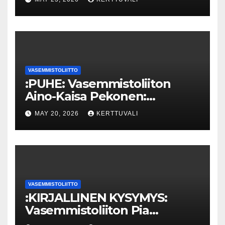
kunniatohtoriksi
VASEMMISTOLIITTO
:PUHE: Vasemmistoliiton
Aino-Kaisa Pekonen:
Eriarvoistumisen
MAY 20, 2026
KERTTUVALI
pysäyttäminen luo
turvallisuutta
VASEMMISTOLIITTO
:KIRJALLINEN KYSYMYS:
Vasemmistoliiton Pia
Lohikoski: Missä viipyy Orpon