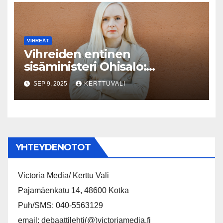
VIHREÄT
Vihreiden entinen
sisäministeri Ohisalo:
Äärioikeistoa koskevan tiedon
SEP 9, 2025
KERTTUVALI
rajoittaminen Supon
nettisivuilla on vaarallista
YHTEYDENOTOT
Victoria Media/ Kerttu Vali
Pajamäenkatu 14, 48600 Kotka
Puh/SMS: 040-5563129
email: debaattilehti(@)victoriamedia.fi