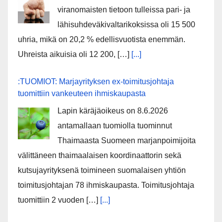
viranomaisten tietoon tulleissa pari- ja
lähisuhdeväkivaltarikoksissa oli 15 500
uhria, mikä on 20,2 % edellisvuotista enemmän.
Uhreista aikuisia oli 12 200, […]
[...]
:TUOMIOT: Marjayrityksen ex-toimitusjohtaja
tuomittiin vankeuteen ihmiskaupasta
Lapin käräjäoikeus on 8.6.2026
antamallaan tuomiolla tuominnut
Thaimaasta Suomeen marjanpoimijoita
välittäneen thaimaalaisen koordinaattorin sekä
kutsujayrityksenä toimineen suomalaisen yhtiön
toimitusjohtajan 78 ihmiskaupasta. Toimitusjohtaja
tuomittiin 2 vuoden […]
[...]