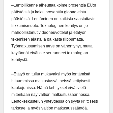
–Lentoliikenne aiheuttaa kolme prosenttia EU:n
päästöistä ja kaksi prosenttia globaaleista
päästöistä. Lentäminen on kaikista saastuttavin
liikkumismuoto. Teknologinen kehitys on jo
mahdollistanut videoneuvottelut ja etätyön
tekemisen ajasta ja paikasta riippumatta.
Työmatkustamisen tarve on vähentynyt, mutta
käytännöt eivät ole seuranneet teknologian
kehitystä.
–Etätyö on tullut mukavaksi myös lentämistä
hitaammissa matkustusvälineissä, erityisesti
kaukojunissa. Nämä kehitykset eivät vielä
mitenkään näy valtion matkustussäännössä.
Lentokeskustelun yhteydessä on syytä kriittisesti
tarkastella myös valtion matkustussääntöä.