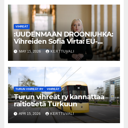
VIHREÄT
:UUDENMAAN DROONIUHKA:
Vihreiden Sofia Virta: EU-
Alertin käyttöönottoa on
MAY 15, 2026
KERTTUVALI
aikaistettava ja Venäjä-
sanktioita kiristettävä
TURUN VIHREÄT RY
VIHREÄT
Turun vihreät ry kannattaa
raitiotietä Turkuun
APR 15, 2026
KERTTUVALI