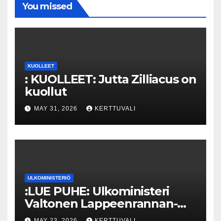
You missed
KUOLLEET
: KUOLLEET: Jutta Zilliacus on
kuollut
MAY 31, 2026
KERTTUVALI
ULKOMINISTERIÖ
:LUE PUHE: Ulkoministeri
Valtonen Lappeenrannan-
Lahden teknillisen yliopiston
MAY 23, 2026
KERTTUVALI