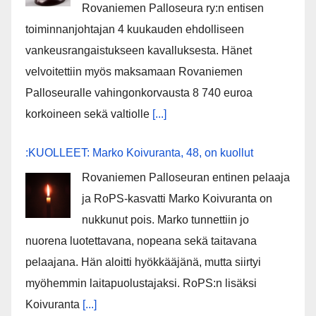
Rovaniemen Palloseura ry:n entisen
toiminnanjohtajan 4 kuukauden ehdolliseen
vankeusrangaistukseen kavalluksesta. Hänet
velvoitettiin myös maksamaan Rovaniemen
Palloseuralle vahingonkorvausta 8 740 euroa
korkoineen sekä valtiolle
[...]
:KUOLLEET: Marko Koivuranta, 48, on kuollut
Rovaniemen Palloseuran entinen pelaaja
ja RoPS-kasvatti Marko Koivuranta on
nukkunut pois. Marko tunnettiin jo
nuorena luotettavana, nopeana sekä taitavana
pelaajana. Hän aloitti hyökkääjänä, mutta siirtyi
myöhemmin laitapuolustajaksi. RoPS:n lisäksi
Koivuranta
[...]