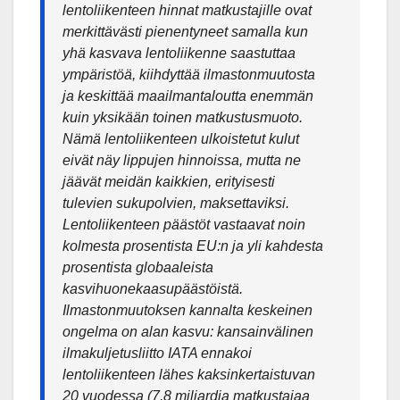
lentoliikenteen hinnat matkustajille ovat
merkittävästi pienentyneet samalla kun
yhä kasvava lentoliikenne saastuttaa
ympäristöä, kiihdyttää ilmastonmuutosta
ja keskittää maailmantaloutta enemmän
kuin yksikään toinen matkustusmuoto.
Nämä lentoliikenteen ulkoistetut kulut
eivät näy lippujen hinnoissa, mutta ne
jäävät meidän kaikkien, erityisesti
tulevien sukupolvien, maksettaviksi.
Lentoliikenteen päästöt vastaavat noin
kolmesta prosentista EU:n ja yli kahdesta
prosentista globaaleista
kasvihuonekaasupäästöistä.
Ilmastonmuutoksen kannalta keskeinen
ongelma on alan kasvu: kansainvälinen
ilmakuljetusliitto IATA ennakoi
lentoliikenteen lähes kaksinkertaistuvan
20 vuodessa (7,8 miljardia matkustajaa