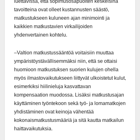
luettavissa, että sopimusosapuolten keskeisinä
tavoitteina ovat olleet kustannusten säästö,
matkustukseen kuluneen ajan minimointi ja
kaikkien matkustavien virkailijoiden
yhdenvertainen kohtelu.
–Valtion matkustussääntöä voitaisiin muuttaa
ympäristöystävällisemmäksi niin, että se ottaisi
huomioon matkustuksen suorien kulujen ohella
myös ilmastovaikutukseen liittyvät ulkoistetut kulut,
esimerkiksi hiilinieluja kasvattavan
kompensaation muodossa. Lisäksi matkustusajan
käyttäminen työntekoon sekä työ- ja lomamatkojen
yhdistäminen ovat keinoja vähentää
kokonaismatkustusmääriä ja sitä kautta matkailun
haittavaikutuksia.