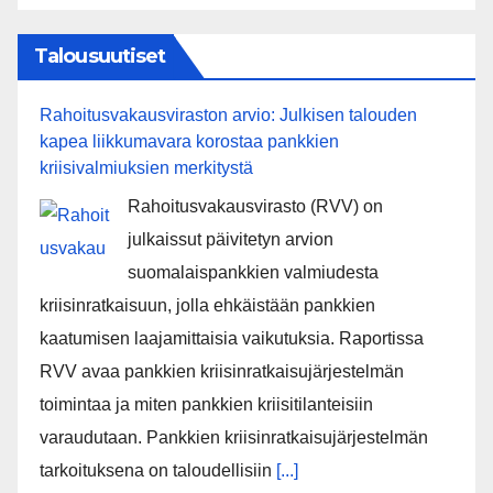
Talousuutiset
Rahoitusvakausviraston arvio: Julkisen talouden
kapea liikkumavara korostaa pankkien
kriisivalmiuksien merkitystä
Rahoitusvakausvirasto (RVV) on
julkaissut päivitetyn arvion
suomalaispankkien valmiudesta
kriisinratkaisuun, jolla ehkäistään pankkien
kaatumisen laajamittaisia vaikutuksia. Raportissa
RVV avaa pankkien kriisinratkaisujärjestelmän
toimintaa ja miten pankkien kriisitilanteisiin
varaudutaan. Pankkien kriisinratkaisujärjestelmän
tarkoituksena on taloudellisiin
[...]