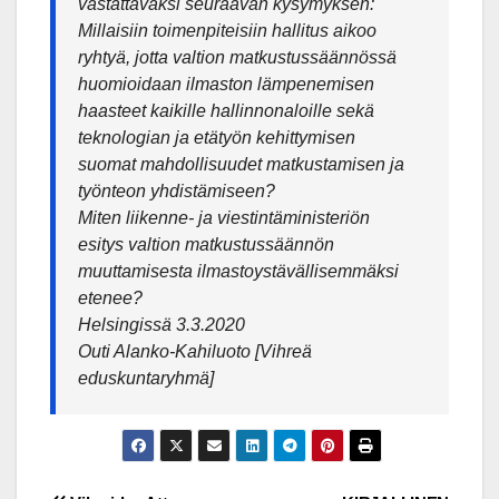
vastattavaksi seuraavan kysymyksen:
Millaisiin toimenpiteisiin hallitus aikoo
ryhtyä, jotta valtion matkustussäännössä
huomioidaan ilmaston lämpenemisen
haasteet kaikille hallinnonaloille sekä
teknologian ja etätyön kehittymisen
suomat mahdollisuudet matkustamisen ja
työnteon yhdistämiseen?
Miten liikenne- ja viestintäministeriön
esitys valtion matkustussäännön
muuttamisesta ilmastoystävällisemmäksi
etenee?
Helsingissä 3.3.2020
Outi Alanko-Kahiluoto [Vihreä
eduskuntaryhmä]