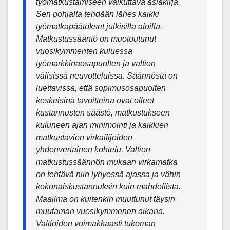
työmatkustamiseen vaikuttava asiakirja.
Sen pohjalta tehdään lähes kaikki
työmatkapäätökset julkisilla aloilla.
Matkustussääntö on muotoutunut
vuosikymmenten kuluessa
työmarkkinaosapuolten ja valtion
välisissä neuvotteluissa. Säännöstä on
luettavissa, että sopimusosapuolten
keskeisinä tavoitteina ovat olleet
kustannusten säästö, matkustukseen
kuluneen ajan minimointi ja kaikkien
matkustavien virkailijoiden
yhdenvertainen kohtelu. Valtion
matkustussäännön mukaan virkamatka
on tehtävä niin lyhyessä ajassa ja vähin
kokonaiskustannuksin kuin mahdollista.
Maailma on kuitenkin muuttunut täysin
muutaman vuosikymmenen aikana.
Valtioiden voimakkaasti tukeman