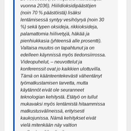
vuonna 2036). Hiilidioksidipäästöjen
(noin 70 % päästöistä) lisäksi
lentämisessä syntyy vesihöyryä (noin 30
%) sekä typen oksideja, rikkioksideja,
palamattomia hiilivetyjä, häkää ja
pienhiukkasia (yhteensä alle prosentti).
Valtaisa muutos on tapahtunut ja on
edelleen käynnissä myös tiedonsiirrossa.
Videopuhelut, – neuvottelut ja
konferenssit ovat jo kaikkien ulottuvilla.
Tämä on käänteentekevästi vähentänyt
työmatkustamisen tarvetta, mutta
käytännöt eivät ole seuranneet
teknologian kehitystä. Etätyö on tullut
mukavaksi myös lentämistä hitaammissa
matkustusvälineissä, erityisesti
kaukojunissa. Nämä kehitykset eivät
vielä mitenkään näy valtion