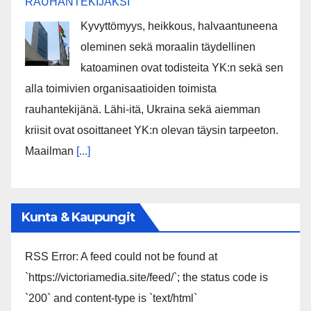
RAUHANTEKIJÄKSI
Kyvyttömyys, heikkous, halvaantuneena
oleminen sekä moraalin täydellinen
katoaminen ovat todisteita YK:n sekä sen
alla toimivien organisaatioiden toimista
rauhantekijänä. Lähi-itä, Ukraina sekä aiemman
kriisit ovat osoittaneet YK:n olevan täysin tarpeeton.
Maailman
[...]
Kunta & Kaupungit
RSS Error: A feed could not be found at
`https://victoriamedia.site/feed/`; the status code is
`200` and content-type is `text/html`