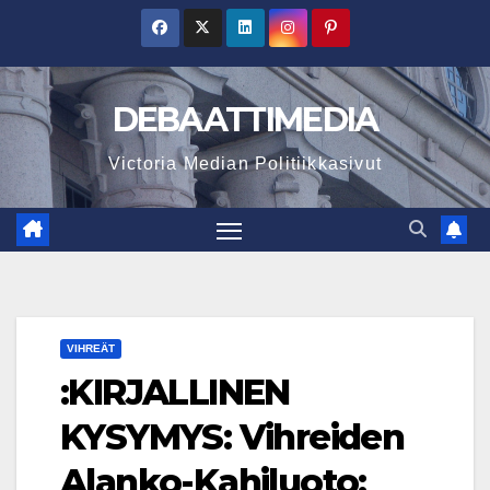
Skip
to
content
DEBAATTIMEDIA
Victoria Median Politiikkasivut
VIHREÄT
:KIRJALLINEN
KYSYMYS: Vihreiden
Alanko-Kahiluoto: