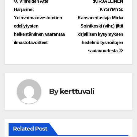
Post
Vihreiden Atte
:KIRJALLINEN
Harjanne:
KYSYMYS:
navigation
Ydinvoimainvestointien
Kansanedustaja Mirka
edellytysten
Soinikoski (vihr.) jätti
heikentäminen vaarantaa
kirjallisen kysymyksen
ilmastotavoitteet
hedelmöityshoitojen
saatavuudesta
By
kerttuvali
Related Post