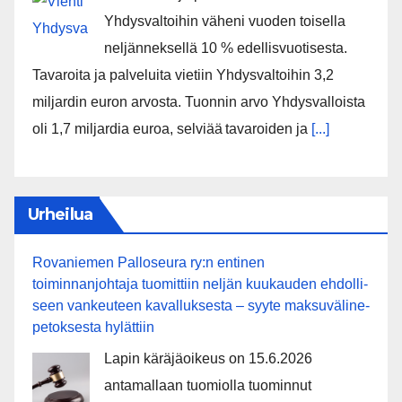
Yhdysvaltoihin väheni vuoden toisella
neljänneksellä 10 % edellisvuotisesta.
Tavaroita ja palveluita vietiin Yhdysvaltoihin 3,2
miljardin euron arvosta. Tuonnin arvo Yhdysvalloista
oli 1,7 miljardia euroa, selviää tavaroiden ja
[...]
Urheilua
Rovaniemen Palloseura ry:n entinen
toiminnanjohtaja tuo­mit­tiin neljän kuu­kau­den eh­dol­li­
seen van­keu­teen ka­val­luk­ses­ta – syyte mak­su­vä­li­ne­
pe­tok­ses­ta hy­lät­tiin
Lapin käräjäoikeus on 15.6.2026
antamallaan tuomiolla tuominnut