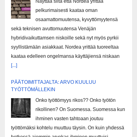
Näyttää siltä että Nordea yrittää
pelkurimaisesti kaataa oman
osaamattomuutensa, kyvyttömyytensä
sekä teknisen avuttomuutensa Venäjän
hybridivaikuttamsen niskoille sekä nyt myös pyrkii
syyllistämään asiakkaat. Nordea yrittää tuoreeltaa
kaataa edelleen ongelmansa käyttäjiensä niskaan
[...]
PÄÄTOIMITTAJALTA: ARVO KUULUU
TYÖTTÖMÄLLEKIN
Onko työttömyys rikos?? Onko työtön
rikollinen? On Suomessa. Suomessa kun
ihminen vasten tahtoaan joutuu
työttömäksi kohtelu muuttuu täysin. On kuin yhdessä
hetkessä aiemmin arvokas ihminen muuttuisi