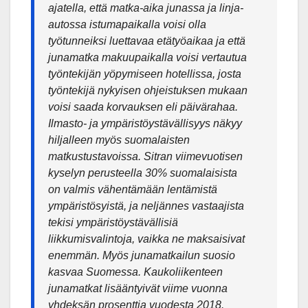
ajatella, että matka-aika junassa ja linja-
autossa istumapaikalla voisi olla
työtunneiksi luettavaa etätyöaikaa ja että
junamatka makuupaikalla voisi vertautua
työntekijän yöpymiseen hotellissa, josta
työntekijä nykyisen ohjeistuksen mukaan
voisi saada korvauksen eli päivärahaa.
Ilmasto- ja ympäristöystävällisyys näkyy
hiljalleen myös suomalaisten
matkustustavoissa. Sitran viimevuotisen
kyselyn perusteella 30% suomalaisista
on valmis vähentämään lentämistä
ympäristösyistä, ja neljännes vastaajista
tekisi ympäristöystävällisiä
liikkumisvalintoja, vaikka ne maksaisivat
enemmän. Myös junamatkailun suosio
kasvaa Suomessa. Kaukoliikenteen
junamatkat lisääntyivät viime vuonna
yhdeksän prosenttia vuodesta 2018.