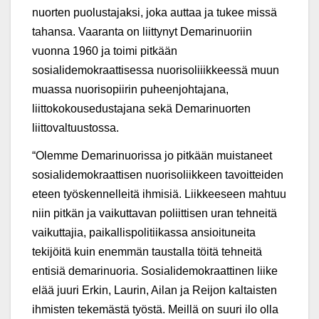
nuorten puolustajaksi, joka auttaa ja tukee missä
tahansa. Vaaranta on liittynyt Demarinuoriin
vuonna 1960 ja toimi pitkään
sosialidemokraattisessa nuorisoliiikkeessä muun
muassa nuorisopiirin puheenjohtajana,
liittokokousedustajana sekä Demarinuorten
liittovaltuustossa.
“Olemme Demarinuorissa jo pitkään muistaneet
sosialidemokraattisen nuorisoliikkeen tavoitteiden
eteen työskennelleitä ihmisiä. Liikkeeseen mahtuu
niin pitkän ja vaikuttavan poliittisen uran tehneitä
vaikuttajia, paikallispolitiikassa ansioituneita
tekijöitä kuin enemmän taustalla töitä tehneitä
entisiä demarinuoria. Sosialidemokraattinen liike
elää juuri Erkin, Laurin, Ailan ja Reijon kaltaisten
ihmisten tekemästä työstä. Meillä on suuri ilo olla