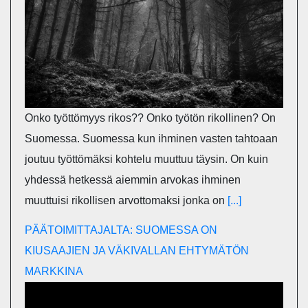
Onko työttömyys rikos?? Onko työtön rikollinen? On
Suomessa. Suomessa kun ihminen vasten tahtoaan
joutuu työttömäksi kohtelu muuttuu täysin. On kuin
yhdessä hetkessä aiemmin arvokas ihminen
muuttuisi rikollisen arvottomaksi jonka on
[...]
PÄÄTOIMITTAJALTA: SUOMESSA ON
KIUSAAJIEN JA VÄKIVALLAN EHTYMÄTÖN
MARKKINA