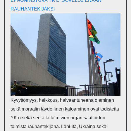
EPÄONNISTUVA YK EI SOVELLU ENÄÄN
RAUHANTEKIJÄKSI
Kyvyttömyys, heikkous, halvaantuneena oleminen
sekä moraalin täydellinen katoaminen ovat todisteita
YK:n sekä sen alla toimivien organisaatioiden
toimista rauhantekijänä. Lähi-itä, Ukraina sekä