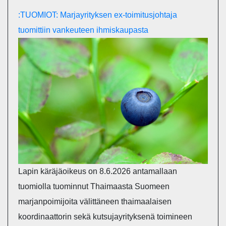
:TUOMIOT: Marjayrityksen ex-toimitusjohtaja
tuomittiin vankeuteen ihmiskaupasta
Lapin käräjäoikeus on 8.6.2026 antamallaan
tuomiolla tuominnut Thaimaasta Suomeen
marjanpoimijoita välittäneen thaimaalaisen
koordinaattorin sekä kutsujayrityksenä toimineen