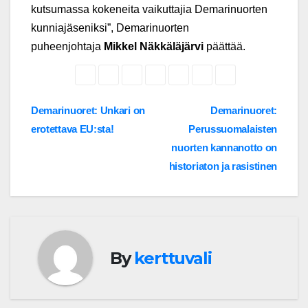
kutsumassa kokeneita vaikuttajia Demarinuorten
kunniajäseniksi”, Demarinuorten
puheenjohtaja
Mikkel Näkkäläjärvi
päättää.
Post
Demarinuoret: Unkari on
Demarinuoret:
erotettava EU:sta!
Perussuomalaisten
navigation
nuorten kannanotto on
historiaton ja rasistinen
By
kerttuvali