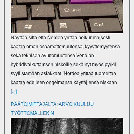
Näyttää siltä että Nordea yrittää pelkurimaisesti
kaataa oman osaamattomuutensa, kyvyttömyytensä
sekä teknisen avuttomuutensa Venäjän
hybridivaikuttamsen niskoille sekä nyt myös pyrkii
syyllistämään asiakkaat. Nordea yrittää tuoreeltaa
kaataa edelleen ongelmansa käyttäjiensä niskaan
[...]
PÄÄTOIMITTAJALTA: ARVO KUULUU
TYÖTTÖMÄLLEKIN