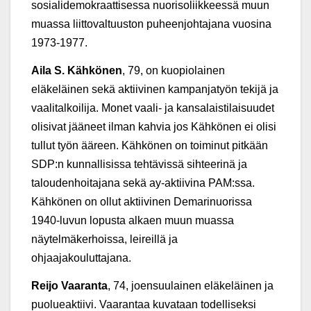
sosialidemokraattisessa nuorisoliikkeessä muun
muassa liittovaltuuston puheenjohtajana vuosina
1973-1977.
Aila S. Kähkönen
, 79, on kuopiolainen
eläkeläinen sekä aktiivinen kampanjatyön tekijä ja
vaalitalkoilija. Monet vaali- ja kansalaistilaisuudet
olisivat jääneet ilman kahvia jos Kähkönen ei olisi
tullut työn ääreen. Kähkönen on toiminut pitkään
SDP:n kunnallisissa tehtävissä sihteerinä ja
taloudenhoitajana sekä ay-aktiivina PAM:ssa.
Kähkönen on ollut aktiivinen Demarinuorissa
1940-luvun lopusta alkaen muun muassa
näytelmäkerhoissa, leireillä ja
ohjaajakouluttajana.
Reijo Vaaranta
, 74, joensuulainen eläkeläinen ja
puolueaktiivi. Vaarantaa kuvataan todelliseksi