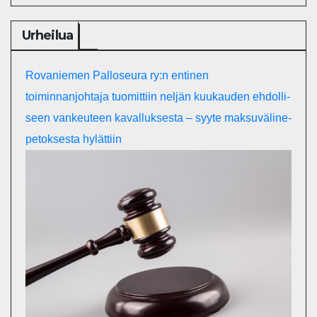
Urheilua
Rovaniemen Palloseura ry:n entinen
toiminnanjohtaja tuo­mit­tiin neljän kuu­kau­den eh­dol­li­
seen van­keu­teen ka­val­luk­ses­ta – syyte mak­su­vä­li­ne­
pe­tok­ses­ta hy­lät­tiin