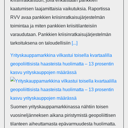
kriisinratkaisuun, jolla ehkäistään pankkien
kaatumisen laajamittaisia vaikutuksia. Raportissa
RVV avaa pankkien kriisinratkaisujärjestelmän
toimintaa ja miten pankkien kriisitilanteisiin
varaudutaan. Pankkien kriisinratkaisujärjestelmän
tarkoituksena on taloudellisiin
[...]
Yrityskauppamarkkina vilkastui toisella kvartaalilla
geopoliittisista haasteista huolimatta – 13 prosentin
kasvu yrityskauppojen määrässä
Suomen yrityskauppamarkkinassa nähtiin toisen
vuosineljänneksen aikana piristymistä geopoliittisen
tilanteen aiheuttamasta epävarmuudesta huolimatta.