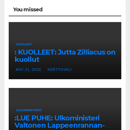
You missed
KUOLLEET
: KUOLLEET: Jutta Zilliacus on
kuollut
MAY 31, 2026
KERTTUVALI
ULKOMINISTERIÖ
:LUE PUHE: Ulkoministeri
Valtonen Lappeenrannan-