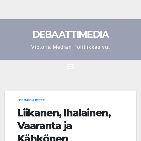
Skip
to
content
DEBAATTIMEDIA
Victoria Median Politiikkasivut
DEMARINUORET
Liikanen, Ihalainen,
Vaaranta ja
Kähkönen