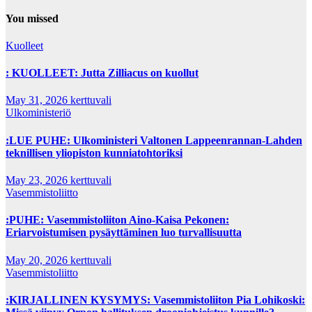
You missed
Kuolleet
: KUOLLEET: Jutta Zilliacus on kuollut
May 31, 2026
kerttuvali
Ulkoministeriö
:LUE PUHE: Ulkoministeri Valtonen Lappeenrannan-Lahden
teknillisen yliopiston kunniatohtoriksi
May 23, 2026
kerttuvali
Vasemmistoliitto
:PUHE: Vasemmistoliiton Aino-Kaisa Pekonen:
Eriarvoistumisen pysäyttäminen luo turvallisuutta
May 20, 2026
kerttuvali
Vasemmistoliitto
:KIRJALLINEN KYSYMYS: Vasemmistoliiton Pia Lohikoski: