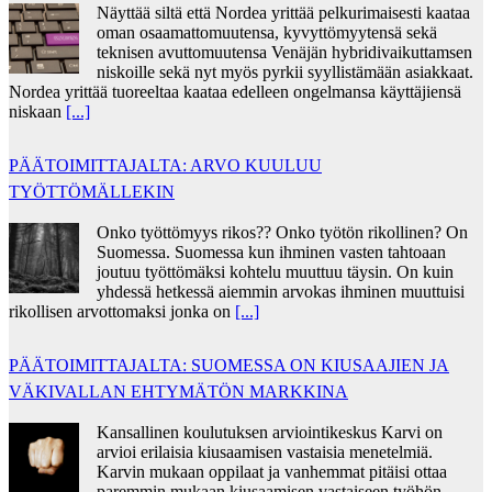
Näyttää siltä että Nordea yrittää pelkurimaisesti kaataa
oman osaamattomuutensa, kyvyttömyytensä sekä
teknisen avuttomuutensa Venäjän hybridivaikuttamsen
niskoille sekä nyt myös pyrkii syyllistämään asiakkaat.
Nordea yrittää tuoreeltaa kaataa edelleen ongelmansa käyttäjiensä
niskaan
[...]
PÄÄTOIMITTAJALTA: ARVO KUULUU
TYÖTTÖMÄLLEKIN
Onko työttömyys rikos?? Onko työtön rikollinen? On
Suomessa. Suomessa kun ihminen vasten tahtoaan
joutuu työttömäksi kohtelu muuttuu täysin. On kuin
yhdessä hetkessä aiemmin arvokas ihminen muuttuisi
rikollisen arvottomaksi jonka on
[...]
PÄÄTOIMITTAJALTA: SUOMESSA ON KIUSAAJIEN JA
VÄKIVALLAN EHTYMÄTÖN MARKKINA
Kansallinen koulutuksen arviointikeskus Karvi on
arvioi erilaisia kiusaamisen vastaisia menetelmiä.
Karvin mukaan oppilaat ja vanhemmat pitäisi ottaa
paremmin mukaan kiusaamisen vastaiseen työhön.