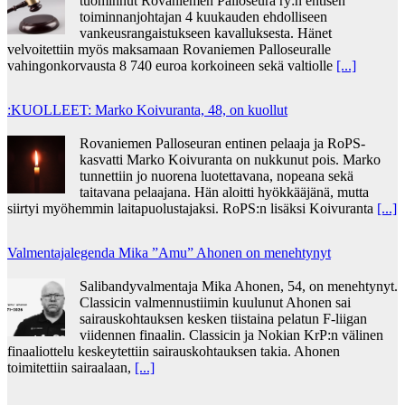
tuominnut Rovaniemen Palloseura ry:n entisen
toiminnanjohtajan 4 kuukauden ehdolliseen
vankeusrangaistukseen kavalluksesta. Hänet
velvoitettiin myös maksamaan Rovaniemen Palloseuralle
vahingonkorvausta 8 740 euroa korkoineen sekä valtiolle
[...]
:KUOLLEET: Marko Koivuranta, 48, on kuollut
Rovaniemen Palloseuran entinen pelaaja ja RoPS-
kasvatti Marko Koivuranta on nukkunut pois. Marko
tunnettiin jo nuorena luotettavana, nopeana sekä
taitavana pelaajana. Hän aloitti hyökkääjänä, mutta
siirtyi myöhemmin laitapuolustajaksi. RoPS:n lisäksi Koivuranta
[...]
Valmentajalegenda Mika ”Amu” Ahonen on menehtynyt
Salibandyvalmentaja Mika Ahonen, 54, on menehtynyt.
Classicin valmennustiimin kuulunut Ahonen sai
sairauskohtauksen kesken tiistaina pelatun F-liigan
viidennen finaalin. Classicin ja Nokian KrP:n välinen
finaaliottelu keskeytettiin sairauskohtauksen takia. Ahonen
toimitettiin sairaalaan,
[...]