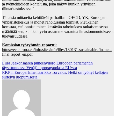
ja työntekijöiden kohtelusta, joka näkyy kunkin yrityksen
tilintarkastuksessa.”
Tällaisia mittareita kehittävät parhaillaan OECD, YK, Euroopan
ympäristökeskus ja monet rahoitusalan toimijat. Pietikäinen
korostaa, että onnistuminen kestävän rahoituksen ratkaisemisessa
määrittää sen, kuinka hyvin osaamme varautua ilmastonmuutokseen
tulevaisuudessa.
Komission työryhmän raportti:
https://ec.europa.eu/info/sites/info/files/180131-sustainable-finance-
final-report_en.pdf
Post
Liisa Jaakonsaaren puheenvuoro Euroopan parlamentin
täysistunnossa Venäjän propagandasta EU:ssa
navigation
RKP:n Europarlamentaarikko Torvalds: Hetki on lyönyt kellojen
siirtelyn luopumisesta!