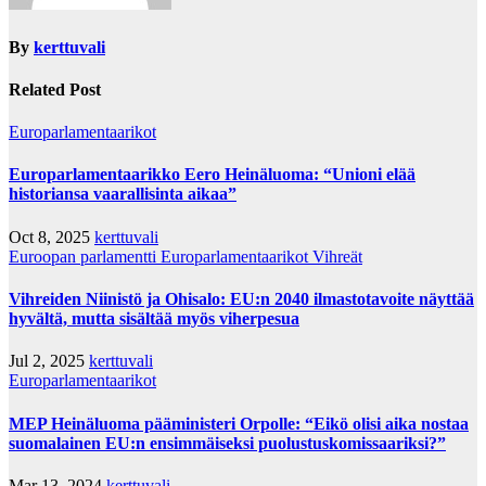
By
kerttuvali
Related Post
Europarlamentaarikot
Europarlamentaarikko Eero Heinäluoma: “Unioni elää
historiansa vaarallisinta aikaa”
Oct 8, 2025
kerttuvali
Euroopan parlamentti
Europarlamentaarikot
Vihreät
Vihreiden Niinistö ja Ohisalo: EU:n 2040 ilmastotavoite näyttää
hyvältä, mutta sisältää myös viherpesua
Jul 2, 2025
kerttuvali
Europarlamentaarikot
MEP Heinäluoma pääministeri Orpolle: “Eikö olisi aika nostaa
suomalainen EU:n ensimmäiseksi puolustuskomissaariksi?”
Mar 13, 2024
kerttuvali