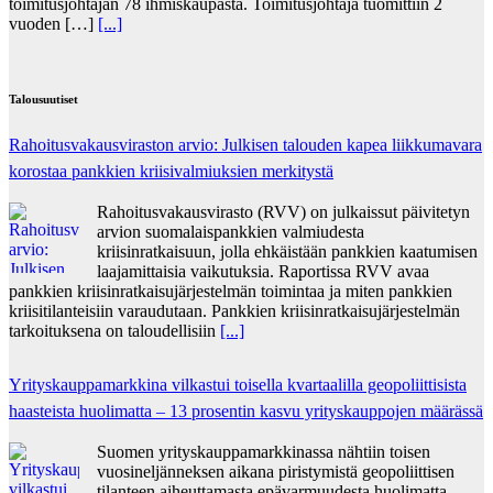
toimitusjohtajan 78 ihmiskaupasta. Toimitusjohtaja tuomittiin 2
vuoden […]
[...]
Talousuutiset
Rahoitusvakausviraston arvio: Julkisen talouden kapea liikkumavara
korostaa pankkien kriisivalmiuksien merkitystä
Rahoitusvakausvirasto (RVV) on julkaissut päivitetyn
arvion suomalaispankkien valmiudesta
kriisinratkaisuun, jolla ehkäistään pankkien kaatumisen
laajamittaisia vaikutuksia. Raportissa RVV avaa
pankkien kriisinratkaisujärjestelmän toimintaa ja miten pankkien
kriisitilanteisiin varaudutaan. Pankkien kriisinratkaisujärjestelmän
tarkoituksena on taloudellisiin
[...]
Yrityskauppamarkkina vilkastui toisella kvartaalilla geopoliittisista
haasteista huolimatta – 13 prosentin kasvu yrityskauppojen määrässä
Suomen yrityskauppamarkkinassa nähtiin toisen
vuosineljänneksen aikana piristymistä geopoliittisen
tilanteen aiheuttamasta epävarmuudesta huolimatta.