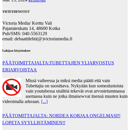
YHTEYDENOTOT
Victoria Media/ Kerttu Vali
Pajamäenkatu 14, 48600 Kotka
Puh/SMS: 040-5563129
email: debaattilehti(@)victoriamedia.fi
Lukijan kirjoitukset
PÄÄTOIMITTAJALTA:TUBETTAJIEN YLIARVOSTUS
ERIARVOISTAA
Missä vaiheessa ja miksi media päätti että vain
Tubettajia on suosittava. Nykyään kun somealustoista
vain youtubessa sisältöä tekevät ovat arvostetummassa
asemassa kuin ne jotka ilmaisewvat itsensä muuten kuin
videoimalla arkeaan.
[...]
PÄÄTOMITTAJALTA: NORDEA KORJAA ONGELMASI!!
LOPETA SYYLLISTÄMINEN!!