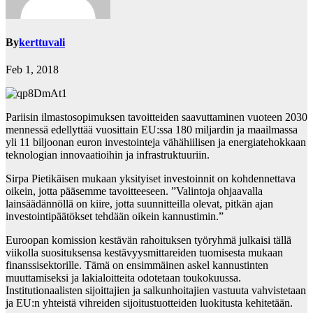
By
kerttuvali
Feb 1, 2018
Pariisin ilmastosopimuksen tavoitteiden saavuttaminen vuoteen 2030
mennessä edellyttää vuosittain EU:ssa 180 miljardin ja maailmassa
yli 11 biljoonan euron investointeja vähähiilisen ja energiatehokkaan
teknologian innovaatioihin ja infrastruktuuriin.
Sirpa Pietikäisen mukaan yksityiset investoinnit on kohdennettava
oikein, jotta pääsemme tavoitteeseen. ”Valintoja ohjaavalla
lainsäädännöllä on kiire, jotta suunnitteilla olevat, pitkän ajan
investointipäätökset tehdään oikein kannustimin.”
Euroopan komission kestävän rahoituksen työryhmä julkaisi tällä
viikolla suosituksensa kestävyysmittareiden tuomisesta mukaan
finanssisektorille. Tämä on ensimmäinen askel kannustinten
muuttamiseksi ja lakialoitteita odotetaan toukokuussa.
Institutionaalisten sijoittajien ja salkunhoitajien vastuuta vahvistetaan
ja EU:n yhteistä vihreiden sijoitustuotteiden luokitusta kehitetään.