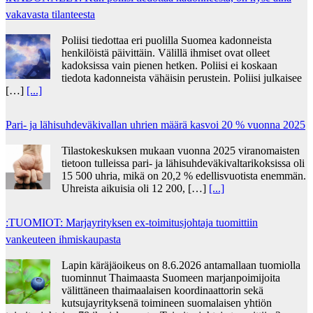
vakavasta tilanteesta
Poliisi tiedottaa eri puolilla Suomea kadonneista
henkilöistä päivittäin. Välillä ihmiset ovat olleet
kadoksissa vain pienen hetken. Poliisi ei koskaan
tiedota kadonneista vähäisin perustein. Poliisi julkaisee
[…]
[...]
Pari- ja lähisuhdeväkivallan uhrien määrä kasvoi 20 % vuonna 2025
Tilastokeskuksen mukaan vuonna 2025 viranomaisten
tietoon tulleissa pari- ja lähisuhdeväkivaltarikoksissa oli
15 500 uhria, mikä on 20,2 % edellisvuotista enemmän.
Uhreista aikuisia oli 12 200, […]
[...]
:TUOMIOT: Marjayrityksen ex-toimitusjohtaja tuomittiin
vankeuteen ihmiskaupasta
Lapin käräjäoikeus on 8.6.2026 antamallaan tuomiolla
tuominnut Thaimaasta Suomeen marjanpoimijoita
välittäneen thaimaalaisen koordinaattorin sekä
kutsujayrityksenä toimineen suomalaisen yhtiön