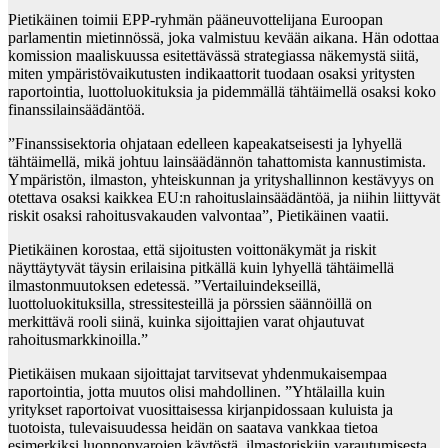
Pietikäinen toimii EPP-ryhmän pääneuvottelijana Euroopan
parlamentin mietinnössä, joka valmistuu kevään aikana. Hän odottaa
komission maaliskuussa esitettävässä strategiassa näkemystä siitä,
miten ympäristövaikutusten indikaattorit tuodaan osaksi yritysten
raportointia, luottoluokituksia ja pidemmällä tähtäimellä osaksi koko
finanssilainsäädäntöä.
”Finanssisektoria ohjataan edelleen kapeakatseisesti ja lyhyellä
tähtäimellä, mikä johtuu lainsäädännön tahattomista kannustimista.
Ympäristön, ilmaston, yhteiskunnan ja yrityshallinnon kestävyys on
otettava osaksi kaikkea EU:n rahoituslainsäädäntöä, ja niihin liittyvät
riskit osaksi rahoitusvakauden valvontaa”, Pietikäinen vaatii.
Pietikäinen korostaa, että sijoitusten voittonäkymät ja riskit
näyttäytyvät täysin erilaisina pitkällä kuin lyhyellä tähtäimellä
ilmastonmuutoksen edetessä. ”Vertailuindekseillä,
luottoluokituksilla, stressitesteillä ja pörssien säännöillä on
merkittävä rooli siinä, kuinka sijoittajien varat ohjautuvat
rahoitusmarkkinoilla.”
Pietikäisen mukaan sijoittajat tarvitsevat yhdenmukaisempaa
raportointia, jotta muutos olisi mahdollinen. ”Yhtälailla kuin
yritykset raportoivat vuosittaisessa kirjanpidossaan kuluista ja
tuotoista, tulevaisuudessa heidän on saatava vankkaa tietoa
esimerkiksi luonnonvarojen käytöstä, ilmastoriskiin varautumisesta