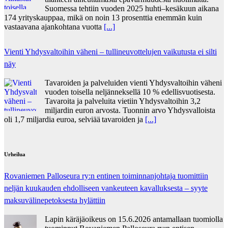
Suomessa tehtiin vuoden 2025 huhti–kesäkuun aikana
174 yrityskauppaa, mikä on noin 13 prosenttia enemmän kuin
vastaavana ajankohtana vuotta
[...]
Vienti Yhdysvaltoihin väheni – tullineuvottelujen vaikutusta ei silti
näy
Tavaroiden ja palveluiden vienti Yhdysvaltoihin väheni
vuoden toisella neljänneksellä 10 % edellisvuotisesta.
Tavaroita ja palveluita vietiin Yhdysvaltoihin 3,2
miljardin euron arvosta. Tuonnin arvo Yhdysvalloista
oli 1,7 miljardia euroa, selviää tavaroiden ja
[...]
Urheilua
Rovaniemen Palloseura ry:n entinen toiminnanjohtaja tuo­mit­tiin
neljän kuu­kau­den eh­dol­li­seen van­keu­teen ka­val­luk­ses­ta – syyte
mak­su­vä­li­ne­pe­tok­ses­ta hy­lät­tiin
Lapin käräjäoikeus on 15.6.2026 antamallaan tuomiolla