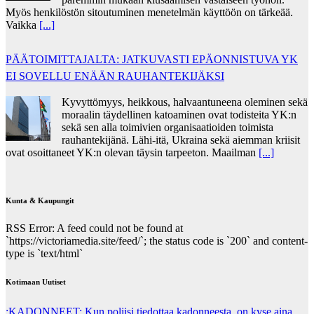
Myös henkilöstön sitoutuminen menetelmän käyttöön on tärkeää.
Vaikka
[...]
PÄÄTOIMITTAJALTA: JATKUVASTI EPÄONNISTUVA YK
EI SOVELLU ENÄÄN RAUHANTEKIJÄKSI
Kyvyttömyys, heikkous, halvaantuneena oleminen sekä
moraalin täydellinen katoaminen ovat todisteita YK:n
sekä sen alla toimivien organisaatioiden toimista
rauhantekijänä. Lähi-itä, Ukraina sekä aiemman kriisit
ovat osoittaneet YK:n olevan täysin tarpeeton. Maailman
[...]
Kunta & Kaupungit
RSS Error: A feed could not be found at
`https://victoriamedia.site/feed/`; the status code is `200` and content-
type is `text/html`
Kotimaan Uutiset
:KADONNEET: Kun poliisi tiedottaa kadonneesta, on kyse aina