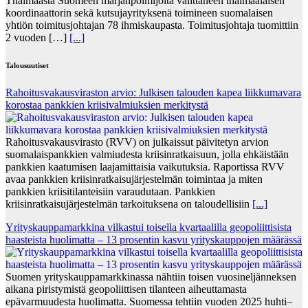
Thaimaasta Suomeen marjanpoimijoita välittäneen thaimaalaisen
koordinaattorin sekä kutsujayrityksenä toimineen suomalaisen
yhtiön toimitusjohtajan 78 ihmiskaupasta. Toimitusjohtaja tuomittiin
2 vuoden […]
[...]
Talousuutiset
Rahoitusvakausviraston arvio: Julkisen talouden kapea liikkumavara
korostaa pankkien kriisivalmiuksien merkitystä
Rahoitusvakausvirasto (RVV) on julkaissut päivitetyn arvion
suomalaispankkien valmiudesta kriisinratkaisuun, jolla ehkäistään
pankkien kaatumisen laajamittaisia vaikutuksia. Raportissa RVV
avaa pankkien kriisinratkaisujärjestelmän toimintaa ja miten
pankkien kriisitilanteisiin varaudutaan. Pankkien
kriisinratkaisujärjestelmän tarkoituksena on taloudellisiin
[...]
Yrityskauppamarkkina vilkastui toisella kvartaalilla geopoliittisista
haasteista huolimatta – 13 prosentin kasvu yrityskauppojen määrässä
Suomen yrityskauppamarkkinassa nähtiin toisen vuosineljänneksen
aikana piristymistä geopoliittisen tilanteen aiheuttamasta
epävarmuudesta huolimatta. Suomessa tehtiin vuoden 2025 huhti–