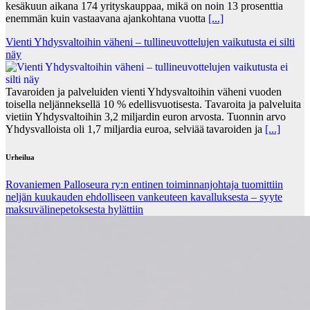
kesäkuun aikana 174 yrityskauppaa, mikä on noin 13 prosenttia
enemmän kuin vastaavana ajankohtana vuotta
[...]
Vienti Yhdysvaltoihin väheni – tullineuvottelujen vaikutusta ei silti
näy
Tavaroiden ja palveluiden vienti Yhdysvaltoihin väheni vuoden
toisella neljänneksellä 10 % edellisvuotisesta. Tavaroita ja palveluita
vietiin Yhdysvaltoihin 3,2 miljardin euron arvosta. Tuonnin arvo
Yhdysvalloista oli 1,7 miljardia euroa, selviää tavaroiden ja
[...]
Urheilua
Rovaniemen Palloseura ry:n entinen toiminnanjohtaja tuo­mit­tiin
neljän kuu­kau­den eh­dol­li­seen van­keu­teen ka­val­luk­ses­ta – syyte
mak­su­vä­li­ne­pe­tok­ses­ta hy­lät­tiin