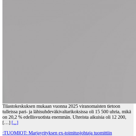
Tilastokeskuksen mukaan vuonna 2025 viranomaisten tietoon
tulleissa pari- ja lähisuhdeväkivaltarikoksissa oli 15 500 uhria, mikä
on 20,2 % edellisvuotista enemmän. Uhreista aikuisia oli 12 200,
[…]
[...]
:TUOMIOT: Marjayrityksen ex-toimitusjohtaja tuomittiin