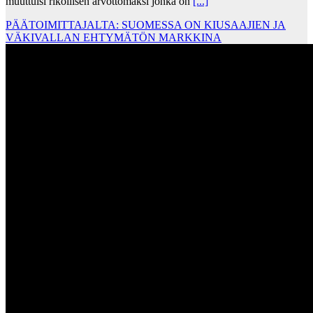
muuttuisi rikollisen arvottomaksi jonka on
[...]
PÄÄTOIMITTAJALTA: SUOMESSA ON KIUSAAJIEN JA
VÄKIVALLAN EHTYMÄTÖN MARKKINA