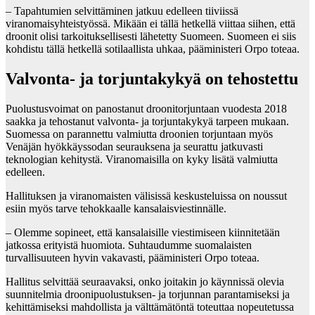
– Tapahtumien selvittäminen jatkuu edelleen tiiviissä
viranomaisyhteistyössä. Mikään ei tällä hetkellä viittaa siihen, että
droonit olisi tarkoituksellisesti lähetetty Suomeen. Suomeen ei siis
kohdistu tällä hetkellä sotilaallista uhkaa, pääministeri Orpo toteaa.
Valvonta- ja torjuntakykyä on tehostettu
Puolustusvoimat on panostanut droonitorjuntaan vuodesta 2018
saakka ja tehostanut valvonta- ja torjuntakykyä tarpeen mukaan.
Suomessa on parannettu valmiutta droonien torjuntaan myös
Venäjän hyökkäyssodan seurauksena ja seurattu jatkuvasti
teknologian kehitystä. Viranomaisilla on kyky lisätä valmiutta
edelleen.
Hallituksen ja viranomaisten välisissä keskusteluissa on noussut
esiin myös tarve tehokkaalle kansalaisviestinnälle.
– Olemme sopineet, että kansalaisille viestimiseen kiinnitetään
jatkossa erityistä huomiota. Suhtaudumme suomalaisten
turvallisuuteen hyvin vakavasti, pääministeri Orpo toteaa.
Hallitus selvittää seuraavaksi, onko joitakin jo käynnissä olevia
suunnitelmia droonipuolustuksen- ja torjunnan parantamiseksi ja
kehittämiseksi mahdollista ja välttämätöntä toteuttaa nopeutetussa