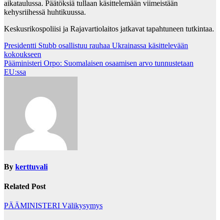
aikataulussa. Päätöksiä tullaan käsittelemään viimeistään
kehysriihessä huhtikuussa.
Keskusrikospoliisi ja Rajavartiolaitos jatkavat tapahtuneen tutkintaa.
Post
Presidentti Stubb osallistuu rauhaa Ukrainassa käsittelevään
kokoukseen
navigation
Pääministeri Orpo: Suomalaisen osaamisen arvo tunnustetaan
EU:ssa
By
kerttuvali
Related Post
PÄÄMINISTERI
Välikysymys