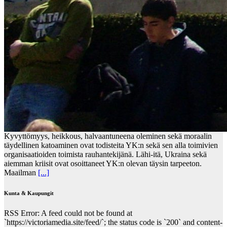
Kyvyttömyys, heikkous, halvaantuneena oleminen sekä moraalin
täydellinen katoaminen ovat todisteita YK:n sekä sen alla toimivien
organisaatioiden toimista rauhantekijänä. Lähi-itä, Ukraina sekä
aiemman kriisit ovat osoittaneet YK:n olevan täysin tarpeeton.
Maailman
[...]
Kunta & Kaupungit
RSS Error: A feed could not be found at
`https://victoriamedia.site/feed/`; the status code is `200` and content-