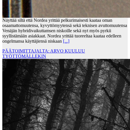
Näyttää siltä että Nordea yrittää pelkurimaisesti kaataa oman
osaamattomuutensa, kyvyttömyytensä sekä teknisen avuttomuutensa
Venäjän hybridivaikuttamsen niskoille sekä nyt myös pyrkii
syyllistämään asiakkaat. Nordea yrittää tuoreeltaa kaataa edelleen
ongelmansa käyttäjiensä niskaan
[...]
PÄÄTOIMITTAJALTA: ARVO KUULUU
TYÖTTÖMÄLLEKIN