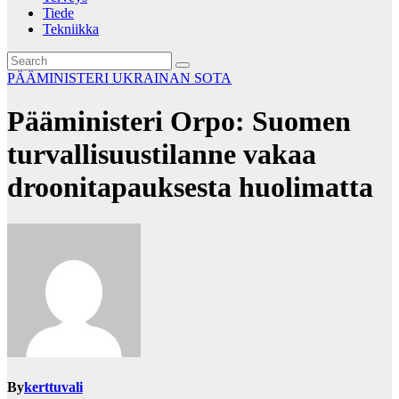
Tiede
Tekniikka
PÄÄMINISTERI
UKRAINAN SOTA
Pääministeri Orpo: Suomen
turvallisuustilanne vakaa
droonitapauksesta huolimatta
By
kerttuvali