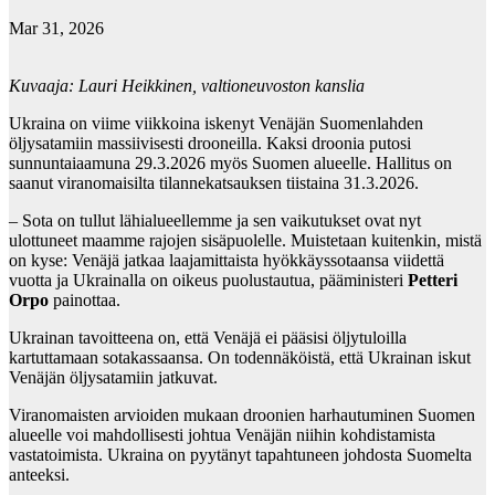
Mar 31, 2026
Kuvaaja: Lauri Heikkinen, valtioneuvoston kanslia
Ukraina on viime viikkoina iskenyt Venäjän Suomenlahden
öljysatamiin massiivisesti drooneilla. Kaksi droonia putosi
sunnuntaiaamuna 29.3.2026 myös Suomen alueelle. Hallitus on
saanut viranomaisilta tilannekatsauksen tiistaina 31.3.2026.
– Sota on tullut lähialueellemme ja sen vaikutukset ovat nyt
ulottuneet maamme rajojen sisäpuolelle. Muistetaan kuitenkin, mistä
on kyse: Venäjä jatkaa laajamittaista hyökkäyssotaansa viidettä
vuotta ja Ukrainalla on oikeus puolustautua, pääministeri
Petteri
Orpo
painottaa.
Ukrainan tavoitteena on, että Venäjä ei pääsisi öljytuloilla
kartuttamaan sotakassaansa. On todennäköistä, että Ukrainan iskut
Venäjän öljysatamiin jatkuvat.
Viranomaisten arvioiden mukaan droonien harhautuminen Suomen
alueelle voi mahdollisesti johtua Venäjän niihin kohdistamista
vastatoimista. Ukraina on pyytänyt tapahtuneen johdosta Suomelta
anteeksi.