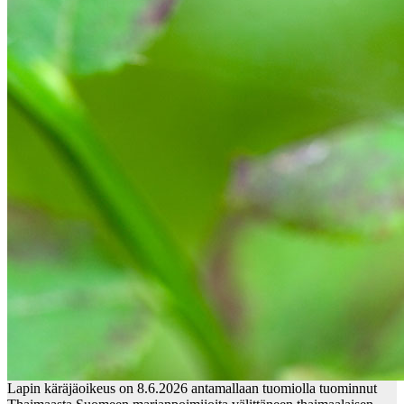
Lapin käräjäoikeus on 8.6.2026 antamallaan tuomiolla tuominnut