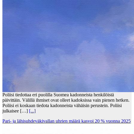
Poliisi tiedottaa eri puolilla Suomea kadonneista henkilöistä
päivittäin. Välillä ihmiset ovat olleet kadoksissa vain pienen hetken.
Poliisi ei koskaan tiedota kadonneista vähäisin perustein. Poliisi
julkaisee […]
[...]
Pari- ja lähisuhdeväkivallan uhrien määrä kasvoi 20 % vuonna 2025