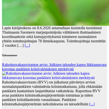
Lapin käräjäoikeus on 8.6.2026 antamallaan tuomiolla tuominnut
Thaimaasta Suomeen marjanpoimijoita välittäneen thaimaalaisen
koordinaattorin sekä kutsujayrityksenä toimineen suomalaisen
yhtiön toimitusjohtajan 78 ihmiskaupasta. Toimitusjohtaja tuomittiin
2 vuoden […]
[...]
Talousuutiset
Rahoitusvakausviraston arvio: Julkisen talouden kapea liikkumavara
korostaa pankkien kriisivalmiuksien merkitystä
Rahoitusvakausvirasto (RVV) on julkaissut päivitetyn arvion
suomalaispankkien valmiudesta kriisinratkaisuun, jolla ehkäistään
pankkien kaatumisen laajamittaisia vaikutuksia. Raportissa RVV
avaa pankkien kriisinratkaisujärjestelmän toimintaa ja miten
pankkien kriisitilanteisiin varaudutaan. Pankkien
kriisinratkaisujärjestelmän tarkoituksena on taloudellisiin
[...]