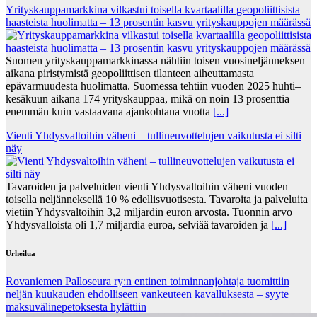
Yrityskauppamarkkina vilkastui toisella kvartaalilla geopoliittisista
haasteista huolimatta – 13 prosentin kasvu yrityskauppojen määrässä
Suomen yrityskauppamarkkinassa nähtiin toisen vuosineljänneksen
aikana piristymistä geopoliittisen tilanteen aiheuttamasta
epävarmuudesta huolimatta. Suomessa tehtiin vuoden 2025 huhti–
kesäkuun aikana 174 yrityskauppaa, mikä on noin 13 prosenttia
enemmän kuin vastaavana ajankohtana vuotta
[...]
Vienti Yhdysvaltoihin väheni – tullineuvottelujen vaikutusta ei silti
näy
Tavaroiden ja palveluiden vienti Yhdysvaltoihin väheni vuoden
toisella neljänneksellä 10 % edellisvuotisesta. Tavaroita ja palveluita
vietiin Yhdysvaltoihin 3,2 miljardin euron arvosta. Tuonnin arvo
Yhdysvalloista oli 1,7 miljardia euroa, selviää tavaroiden ja
[...]
Urheilua
Rovaniemen Palloseura ry:n entinen toiminnanjohtaja tuo­mit­tiin
neljän kuu­kau­den eh­dol­li­seen van­keu­teen ka­val­luk­ses­ta – syyte
mak­su­vä­li­ne­pe­tok­ses­ta hy­lät­tiin