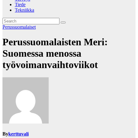
Tiede
Tekniikka
Perussuomalaiset
Perussuomalaisten Meri:
Suomessa menossa
työvoimanvaihtoviikot
By
kerttuvali