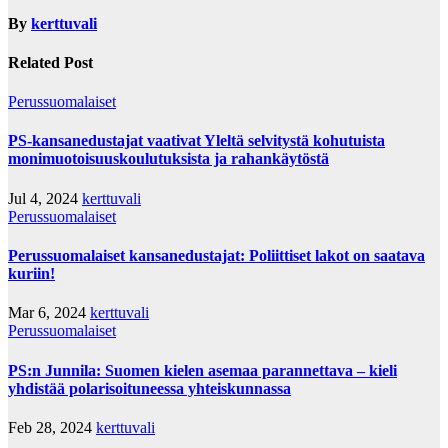
By
kerttuvali
Related Post
Perussuomalaiset
PS-kansanedustajat vaativat Yleltä selvitystä kohutuista
monimuotoisuuskoulutuksista ja rahankäytöstä
Jul 4, 2024
kerttuvali
Perussuomalaiset
Perussuomalaiset kansanedustajat: Poliittiset lakot on saatava
kuriin!
Mar 6, 2024
kerttuvali
Perussuomalaiset
PS:n Junnila: Suomen kielen asemaa parannettava – kieli
yhdistää polarisoituneessa yhteiskunnassa
Feb 28, 2024
kerttuvali