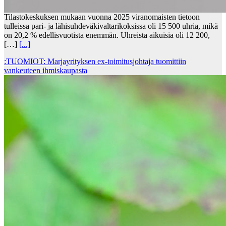
Tilastokeskuksen mukaan vuonna 2025 viranomaisten tietoon
tulleissa pari- ja lähisuhdeväkivaltarikoksissa oli 15 500 uhria, mikä
on 20,2 % edellisvuotista enemmän. Uhreista aikuisia oli 12 200,
[…]
[...]
:TUOMIOT: Marjayrityksen ex-toimitusjohtaja tuomittiin
vankeuteen ihmiskaupasta