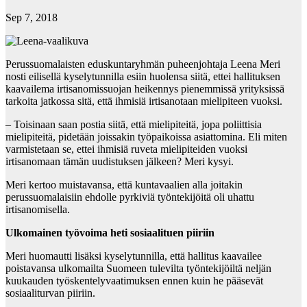
Sep 7, 2018
Perussuomalaisten eduskuntaryhmän puheenjohtaja Leena Meri
nosti eilisellä kyselytunnilla esiin huolensa siitä, ettei hallituksen
kaavailema irtisanomissuojan heikennys pienemmissä yrityksissä
tarkoita jatkossa sitä, että ihmisiä irtisanotaan mielipiteen vuoksi.
– Toisinaan saan postia siitä, että mielipiteitä, jopa poliittisia
mielipiteitä, pidetään joissakin työpaikoissa asiattomina. Eli miten
varmistetaan se, ettei ihmisiä ruveta mielipiteiden vuoksi
irtisanomaan tämän uudistuksen jälkeen? Meri kysyi.
Meri kertoo muistavansa, että kuntavaalien alla joitakin
perussuomalaisiin ehdolle pyrkiviä työntekijöitä oli uhattu
irtisanomisella.
Ulkomainen työvoima heti sosiaalituen piiriin
Meri huomautti lisäksi kyselytunnilla, että hallitus kaavailee
poistavansa ulkomailta Suomeen tulevilta työntekijöiltä neljän
kuukauden työskentelyvaatimuksen ennen kuin he pääsevät
sosiaaliturvan piiriin.