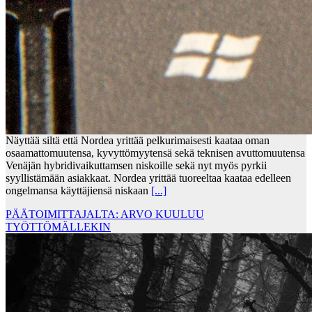
Näyttää siltä että Nordea yrittää pelkurimaisesti kaataa oman
osaamattomuutensa, kyvyttömyytensä sekä teknisen avuttomuutensa
Venäjän hybridivaikuttamsen niskoille sekä nyt myös pyrkii
syyllistämään asiakkaat. Nordea yrittää tuoreeltaa kaataa edelleen
ongelmansa käyttäjiensä niskaan
[...]
PÄÄTOIMITTAJALTA: ARVO KUULUU
TYÖTTÖMÄLLEKIN