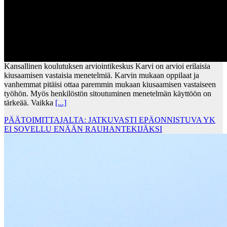
Kansallinen koulutuksen arviointikeskus Karvi on arvioi erilaisia
kiusaamisen vastaisia menetelmiä. Karvin mukaan oppilaat ja
vanhemmat pitäisi ottaa paremmin mukaan kiusaamisen vastaiseen
työhön. Myös henkilöstön sitoutuminen menetelmän käyttöön on
tärkeää. Vaikka
[...]
PÄÄTOIMITTAJALTA: JATKUVASTI EPÄONNISTUVA YK
EI SOVELLU ENÄÄN RAUHANTEKIJÄKSI