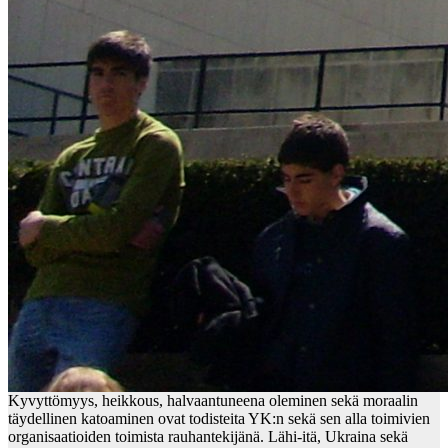
Kyvyttömyys, heikkous, halvaantuneena oleminen sekä moraalin
täydellinen katoaminen ovat todisteita YK:n sekä sen alla toimivien
organisaatioiden toimista rauhantekijänä. Lähi-itä, Ukraina sekä