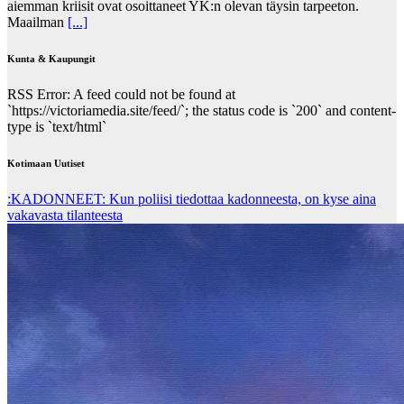
aiemman kriisit ovat osoittaneet YK:n olevan täysin tarpeeton.
Maailman
[...]
Kunta & Kaupungit
RSS Error: A feed could not be found at
`https://victoriamedia.site/feed/`; the status code is `200` and content-
type is `text/html`
Kotimaan Uutiset
:KADONNEET: Kun poliisi tiedottaa kadonneesta, on kyse aina
vakavasta tilanteesta