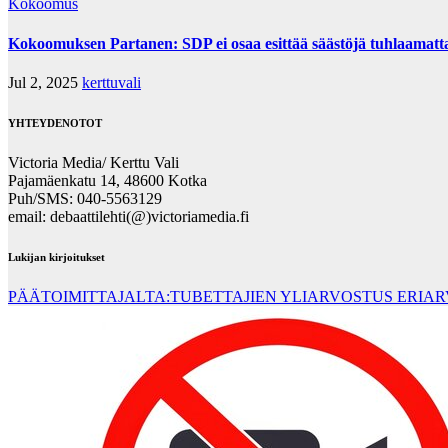
Kokoomus
Kokoomuksen Partanen: SDP ei osaa esittää säästöjä tuhlaamatta n
Jul 2, 2025
kerttuvali
YHTEYDENOTOT
Victoria Media/ Kerttu Vali
Pajamäenkatu 14, 48600 Kotka
Puh/SMS: 040-5563129
email: debaattilehti(@)victoriamedia.fi
Lukijan kirjoitukset
PÄÄTOIMITTAJALTA:TUBETTAJIEN YLIARVOSTUS ERIA