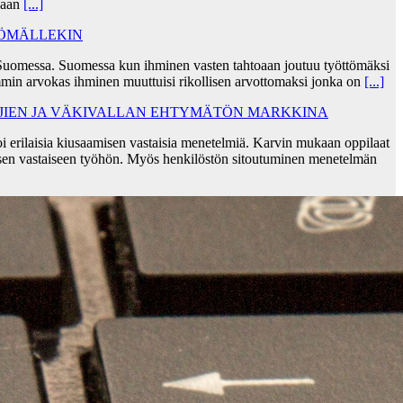
skaan
[...]
TÖMÄLLEKIN
Suomessa. Suomessa kun ihminen vasten tahtoaan joutuu työttömäksi
min arvokas ihminen muuttuisi rikollisen arvottomaksi jonka on
[...]
AJIEN JA VÄKIVALLAN EHTYMÄTÖN MARKKINA
i erilaisia kiusaamisen vastaisia menetelmiä. Karvin mukaan oppilaat
sen vastaiseen työhön. Myös henkilöstön sitoutuminen menetelmän