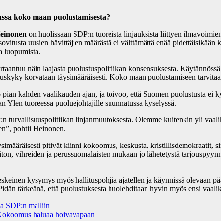
ssa koko maan puolustamisesta?
einonen
on huolissaan SDP:n tuoreista linjauksista liittyen ilmavoimi
sovitusta uusien hävittäjien määrästä ei välttämättä enää pidettäisikää
a luopumista.
 irtaantuu näin laajasta puolustuspolitiikan konsensuksesta. Käytännössä
uorituskyky korvataan täysimääräisesti. Koko maan puolustamiseen tarvi
an kahden vaalikauden ajan, ja toivoo, että Suomen puolustusta ei kysee
n Ylen tuoreessa puoluejohtajille suunnatussa kyselyssä.
n turvallisuuspolitiikan linjanmuutoksesta. Olemme kuitenkin yli vaalikau
jen”, pohtii Heinonen.
simääräisesti pitivät kiinni kokoomus, keskusta, kristillisdemokraatit,
iiton, vihreiden ja perussuomalaisten mukaan jo lähetetystä tarjouspyy
si keskeinen kysymys myös hallituspohjia ajatellen ja käynnissä olevaan
 Pidän tärkeänä, että puolustuksesta huolehditaan hyvin myös ensi vaali
ja SDP:n malliin
 Kokoomus haluaa hoivavapaan