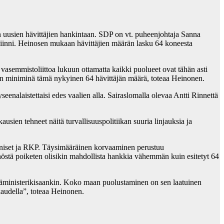
en uusien hävittäjien hankintaan. SDP on vt. puheenjohtaja Sanna
n kiinni. Heinosen mukaan hävittäjien määrän lasku 64 koneesta
 vasemmistoliittoa lukuun ottamatta kaikki puolueet ovat tähän asti
taan miniminä tämä nykyinen 64 hävittäjän määrä, toteaa Heinonen.
nalaistettaisi edes vaalien alla. Sairaslomalla olevaa Antti Rinnettä
sien tehneet näitä turvallisuuspolitiikan suuria linjauksia ja
 siniset ja RKP. Täysimääräinen korvaaminen perustuu
nnöstä poiketen olisikin mahdollista hankkia vähemmän kuin esitetyt 64
 pääministerikisaankin. Koko maan puolustaminen on sen laatuinen
kaudella”, toteaa Heinonen.