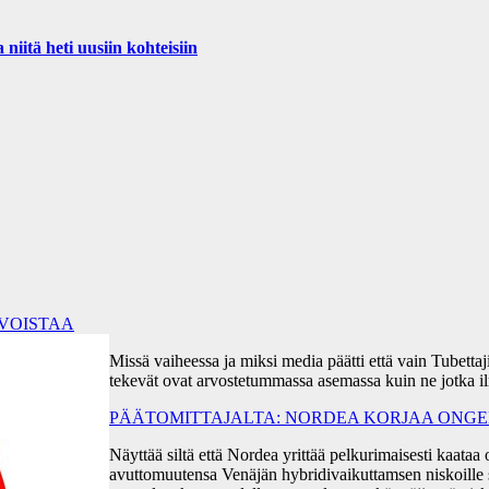
iitä heti uusiin kohteisiin
RVOISTAA
Missä vaiheessa ja miksi media päätti että vain Tubetta
tekevät ovat arvostetummassa asemassa kuin ne jotka i
PÄÄTOMITTAJALTA: NORDEA KORJAA ONGEL
Näyttää siltä että Nordea yrittää pelkurimaisesti kaa
avuttomuutensa Venäjän hybridivaikuttamsen niskoille s