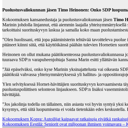
Puolustusvaliokunnan jäsen Timo Heinonen: Onko SDP luopuma
Kokoomuksen kansanedustaja ja puolustusvaliokunnan jäsen
Timo H
Marinin johdolla linjannut, että aiemmin laajalla yhteisymmärryksellä 
tarkoittaisi suorituskyvyn laskua ja samalla koko maan puolustamisest
”Olen huolissani, että jopa pääministerin tehtävää tavoitteleva puolue
pitäneet kiinni siitä, että käyttöikänsä päähän tulevien Hornetien s
Heinonen on ollut mukana päätöksenteossa puolustusvaliokunnassa jo pi
tuuraava SDP:n varapuheenjohtaja Sanna Marin esitti yllättävän kanna
”Jää epäselväksi, onko kyse Marinin yksinajattelusta vai oikeasta SDP:
päätöksiä vahvassa yhteisymmärryksessä yli hallitus- ja oppositiorajo
Ylen selvityksessä Hornet-hävittäjien suorituskyvyn korvaamisesta täy
puolustuspoliittisen selonteon linjaukseen. SDP:n lisäksi vasemmistol
hävittäjää.
”Jos jakolinja todella on tällainen, niin asiasta voi hyvin syntyä yk
kysymys, että siitä luopumisesta ei voida tietenkään edes keskustella.
Post
Kokoomuksen Kopra: Autoilijat kaipaavat ratkaisuja eivätkä rankaisu
Kokoomuksen Eestilä: Seniorit ovat miljoonan ihmisen voimavara –
navigation