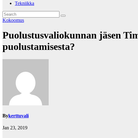
Tekniikka
Kokoomus
Puolustusvaliokunnan jäsen Ti
puolustamisesta?
By
kerttuvali
Jan 23, 2019