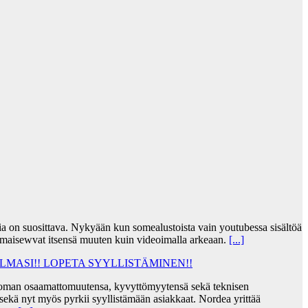
jia on suosittava. Nykyään kun somealustoista vain youtubessa sisältöä
lmaisewvat itsensä muuten kuin videoimalla arkeaan.
[...]
MASI!! LOPETA SYYLLISTÄMINEN!!
taa oman osaamattomuutensa, kyvyttömyytensä sekä teknisen
ekä nyt myös pyrkii syyllistämään asiakkaat. Nordea yrittää