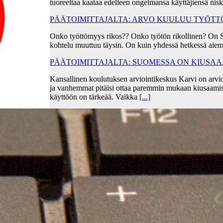
tuoreeltaa kaataa edelleen ongelmansa käyttäjiensä ni
PÄÄTOIMITTAJALTA: ARVO KUULUU TYÖT
Onko työttömyys rikos?? Onko työtön rikollinen? On 
kohtelu muuttuu täysin. On kuin yhdessä hetkessä aiem
PÄÄTOIMITTAJALTA: SUOMESSA ON KIUSA
Kansallinen koulutuksen arviointikeskus Karvi on arvio
ja vanhemmat pitäisi ottaa paremmin mukaan kiusaami
käyttöön on tärkeää. Vaikka
[...]