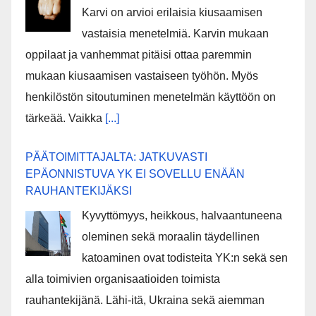
Karvi on arvioi erilaisia kiusaamisen
vastaisia menetelmiä. Karvin mukaan
oppilaat ja vanhemmat pitäisi ottaa paremmin
mukaan kiusaamisen vastaiseen työhön. Myös
henkilöstön sitoutuminen menetelmän käyttöön on
tärkeää. Vaikka
[...]
PÄÄTOIMITTAJALTA: JATKUVASTI
EPÄONNISTUVA YK EI SOVELLU ENÄÄN
RAUHANTEKIJÄKSI
Kyvyttömyys, heikkous, halvaantuneena
oleminen sekä moraalin täydellinen
katoaminen ovat todisteita YK:n sekä sen
alla toimivien organisaatioiden toimista
rauhantekijänä. Lähi-itä, Ukraina sekä aiemman