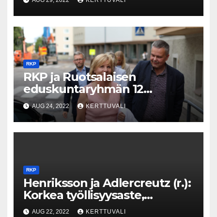
AUG 29, 2022
KERTTUVALI
eduskunta-avustajaksi
RKP
RKP ja Ruotsalaisen
eduskuntaryhmän 12
toimenpidettä
AUG 24, 2022
KERTTUVALI
kaksikielisyyden ja ruotsin
kielen vahvistamiseksi
Suomessa
RKP
Henriksson ja Adlercreutz (r.):
Korkea työllisyysaste,
enemmän investointeja ja
AUG 22, 2022
KERTTUVALI