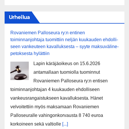
Urheilua
Rovaniemen Palloseura ry:n entinen
toiminnanjohtaja tuo­mit­tiin neljän kuu­kau­den eh­dol­li­
seen van­keu­teen ka­val­luk­ses­ta – syyte mak­su­vä­li­ne­
pe­tok­ses­ta hy­lät­tiin
Lapin käräjäoikeus on 15.6.2026
antamallaan tuomiolla tuominnut
Rovaniemen Palloseura ry:n entisen
toiminnanjohtajan 4 kuukauden ehdolliseen
vankeusrangaistukseen kavalluksesta. Hänet
velvoitettiin myös maksamaan Rovaniemen
Palloseuralle vahingonkorvausta 8 740 euroa
korkoineen sekä valtiolle
[...]