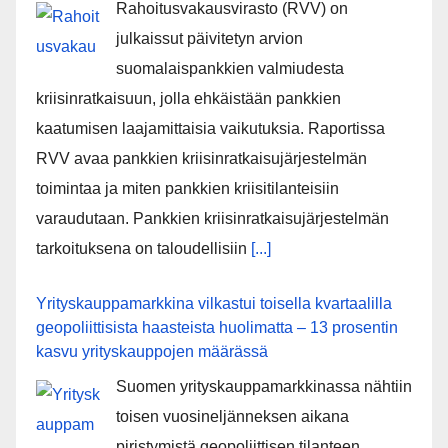
Rahoitusvakausvirasto (RVV) on
julkaissut päivitetyn arvion
suomalaispankkien valmiudesta
kriisinratkaisuun, jolla ehkäistään pankkien
kaatumisen laajamittaisia vaikutuksia. Raportissa
RVV avaa pankkien kriisinratkaisujärjestelmän
toimintaa ja miten pankkien kriisitilanteisiin
varaudutaan. Pankkien kriisinratkaisujärjestelmän
tarkoituksena on taloudellisiin
[...]
Yrityskauppamarkkina vilkastui toisella kvartaalilla
geopoliittisista haasteista huolimatta – 13 prosentin
kasvu yrityskauppojen määrässä
Suomen yrityskauppamarkkinassa nähtiin
toisen vuosineljänneksen aikana
piristymistä geopoliittisen tilanteen