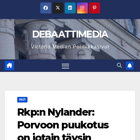
Skip
to
content
DEBAATTIMEDIA
Victoria Median Politiikkasivut
RKP
Rkp:n Nylander:
Porvoon puukotus
on jotain täysin