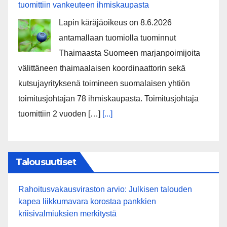
tuomittiin vankeuteen ihmiskaupasta
Lapin käräjäoikeus on 8.6.2026
antamallaan tuomiolla tuominnut
Thaimaasta Suomeen marjanpoimijoita
välittäneen thaimaalaisen koordinaattorin sekä
kutsujayrityksenä toimineen suomalaisen yhtiön
toimitusjohtajan 78 ihmiskaupasta. Toimitusjohtaja
tuomittiin 2 vuoden […]
[...]
Talousuutiset
Rahoitusvakausviraston arvio: Julkisen talouden
kapea liikkumavara korostaa pankkien
kriisivalmiuksien merkitystä