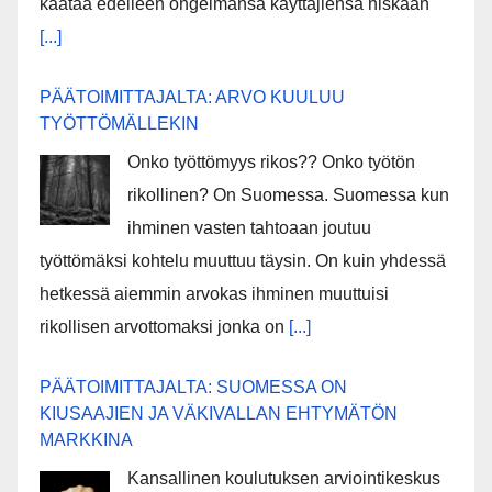
kaataa edelleen ongelmansa käyttäjiensä niskaan
[...]
PÄÄTOIMITTAJALTA: ARVO KUULUU
TYÖTTÖMÄLLEKIN
Onko työttömyys rikos?? Onko työtön
rikollinen? On Suomessa. Suomessa kun
ihminen vasten tahtoaan joutuu
työttömäksi kohtelu muuttuu täysin. On kuin yhdessä
hetkessä aiemmin arvokas ihminen muuttuisi
rikollisen arvottomaksi jonka on
[...]
PÄÄTOIMITTAJALTA: SUOMESSA ON
KIUSAAJIEN JA VÄKIVALLAN EHTYMÄTÖN
MARKKINA
Kansallinen koulutuksen arviointikeskus