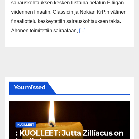
sairauskohtauksen kesken tiistaina pelatun F-liigan
viidennen finaalin. Classicin ja Nokian KrP:n välinen
finaaliottelu keskeytettiin sairauskohtauksen takia.
Ahonen toimitettiin sairaalaan,
[...]
You missed
KUOLLEET
: KUOLLEET: Jutta Zilliacus on