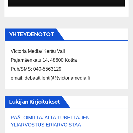
kannustava veropolitiikka on
menestyvän ja hyvinvoivan
Suomen perusta
YHTEYDENOTOT
Victoria Media/ Kerttu Vali
Pajamäenkatu 14, 48600 Kotka
Puh/SMS: 040-5563129
email: debaattilehti(@)victoriamedia.fi
Lukijan Kirjoitukset
PÄÄTOIMITTAJALTA:TUBETTAJIEN
YLIARVOSTUS ERIARVOISTAA