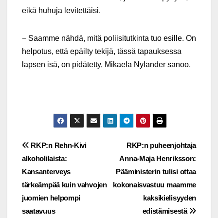
eikä huhuja levitettäisi.
− Saamme nähdä, mitä poliisitutkinta tuo esille. On
helpotus, että epäilty tekijä, tässä tapauksessa
lapsen isä, on pidätetty, Mikaela Nylander sanoo.
Post
RKP:n Rehn-Kivi
RKP:n puheenjohtaja
alkoholilaista:
Anna-Maja Henriksson:
navigation
Kansanterveys
Pääministerin tulisi ottaa
tärkeämpää kuin vahvojen
kokonaisvastuu maamme
juomien helpompi
kaksikielisyyden
saatavuus
edistämisestä