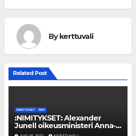
By
kerttuvali
Related Post
NIMITYKSET
RKP
:NIMITYKSET: Alexander
Junell oikeusministeri Anna-
Maja Henrikssonin