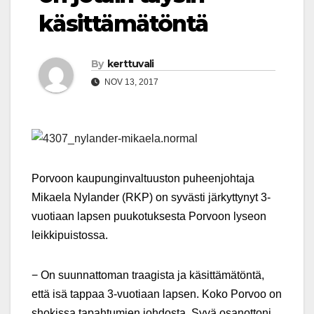
käsittämätöntä
By
kerttuvali
NOV 13, 2017
Porvoon kaupunginvaltuuston puheenjohtaja
Mikaela Nylander (RKP) on syvästi järkyttynyt 3-
vuotiaan lapsen puukotuksesta Porvoon lyseon
leikkipuistossa.
− On suunnattoman traagista ja käsittämätöntä,
että isä tappaa 3-vuotiaan lapsen. Koko Porvoo on
shokissa tapahtumien johdosta. Syvä osanottoni