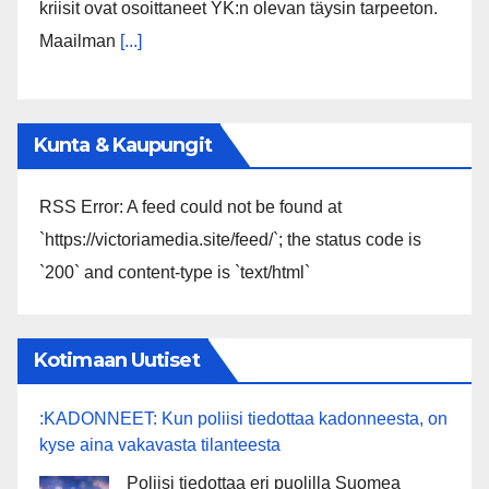
kriisit ovat osoittaneet YK:n olevan täysin tarpeeton.
Maailman
[...]
Kunta & Kaupungit
RSS Error: A feed could not be found at
`https://victoriamedia.site/feed/`; the status code is
`200` and content-type is `text/html`
Kotimaan Uutiset
:KADONNEET: Kun poliisi tiedottaa kadonneesta, on
kyse aina vakavasta tilanteesta
Poliisi tiedottaa eri puolilla Suomea