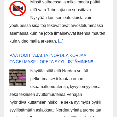
Missä vaiheessa ja miksi media päätti
että vain Tubettajia on suosittava.
Nykyään kun somealustoista vain
youtubessa sisältöä tekevät ovat arvostetummassa
asemassa kuin ne jotka ilmaisewvat itsensä muuten
kuin videoimalla arkeaan.
[...]
PÄÄTOMITTAJALTA: NORDEA KORJAA
ONGELMASI!! LOPETA SYYLLISTÄMINEN!!
Näyttää siltä että Nordea yrittää
pelkurimaisesti kaataa oman
osaamattomuutensa, kyvyttömyytensä
sekä teknisen avuttomuutensa Venäjän
hybridivaikuttamsen niskoille sekä nyt myös pyrkii
syyllistämään asiakkaat. Nordea yrittää tuoreeltaa