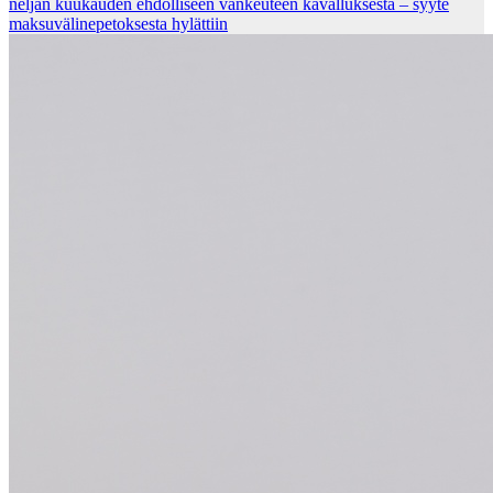
neljän kuu­kau­den eh­dol­li­seen van­keu­teen ka­val­luk­ses­ta – syyte
mak­su­vä­li­ne­pe­tok­ses­ta hy­lät­tiin