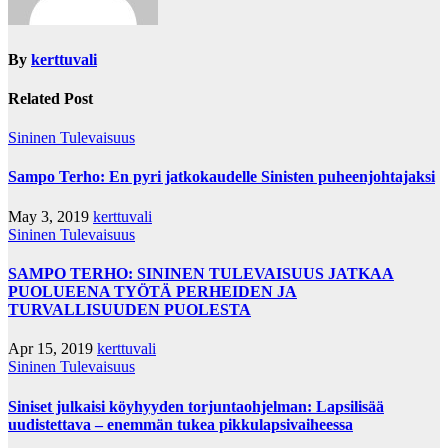
By
kerttuvali
Related Post
Sininen Tulevaisuus
Sampo Terho: En pyri jatkokaudelle Sinisten puheenjohtajaksi
May 3, 2019
kerttuvali
Sininen Tulevaisuus
SAMPO TERHO: SININEN TULEVAISUUS JATKAA
PUOLUEENA TYÖTÄ PERHEIDEN JA
TURVALLISUUDEN PUOLESTA
Apr 15, 2019
kerttuvali
Sininen Tulevaisuus
Siniset julkaisi köyhyyden torjuntaohjelman: Lapsilisää
uudistettava – enemmän tukea pikkulapsivaiheessa