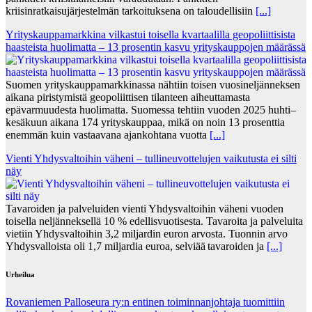
kriisinratkaisujärjestelmän tarkoituksena on taloudellisiin
[...]
Yrityskauppamarkkina vilkastui toisella kvartaalilla geopoliittisista
haasteista huolimatta – 13 prosentin kasvu yrityskauppojen määrässä
Suomen yrityskauppamarkkinassa nähtiin toisen vuosineljänneksen
aikana piristymistä geopoliittisen tilanteen aiheuttamasta
epävarmuudesta huolimatta. Suomessa tehtiin vuoden 2025 huhti–
kesäkuun aikana 174 yrityskauppaa, mikä on noin 13 prosenttia
enemmän kuin vastaavana ajankohtana vuotta
[...]
Vienti Yhdysvaltoihin väheni – tullineuvottelujen vaikutusta ei silti
näy
Tavaroiden ja palveluiden vienti Yhdysvaltoihin väheni vuoden
toisella neljänneksellä 10 % edellisvuotisesta. Tavaroita ja palveluita
vietiin Yhdysvaltoihin 3,2 miljardin euron arvosta. Tuonnin arvo
Yhdysvalloista oli 1,7 miljardia euroa, selviää tavaroiden ja
[...]
Urheilua
Rovaniemen Palloseura ry:n entinen toiminnanjohtaja tuo­mit­tiin