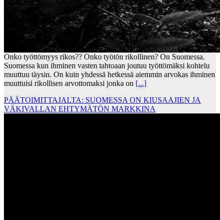
Onko työttömyys rikos?? Onko työtön rikollinen? On Suomessa.
Suomessa kun ihminen vasten tahtoaan joutuu työttömäksi kohtelu
muuttuu täysin. On kuin yhdessä hetkessä aiemmin arvokas ihminen
muuttuisi rikollisen arvottomaksi jonka on
[...]
PÄÄTOIMITTAJALTA: SUOMESSA ON KIUSAAJIEN JA
VÄKIVALLAN EHTYMÄTÖN MARKKINA