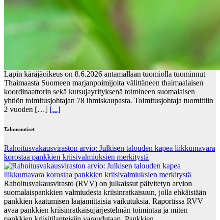
Lapin käräjäoikeus on 8.6.2026 antamallaan tuomiolla tuominnut
Thaimaasta Suomeen marjanpoimijoita välittäneen thaimaalaisen
koordinaattorin sekä kutsujayrityksenä toimineen suomalaisen
yhtiön toimitusjohtajan 78 ihmiskaupasta. Toimitusjohtaja tuomittiin
2 vuoden […]
[...]
Talousuutiset
Rahoitusvakausviraston arvio: Julkisen talouden kapea liikkumavara
korostaa pankkien kriisivalmiuksien merkitystä
Rahoitusvakausvirasto (RVV) on julkaissut päivitetyn arvion
suomalaispankkien valmiudesta kriisinratkaisuun, jolla ehkäistään
pankkien kaatumisen laajamittaisia vaikutuksia. Raportissa RVV
avaa pankkien kriisinratkaisujärjestelmän toimintaa ja miten
pankkien kriisitilanteisiin varaudutaan. Pankkien