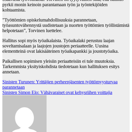
pyrkii monin keinoin parantamaan työn ja työntekijöiden
kohtaamista.
”Työttömien opiskelumahdollisuuksia parannetaan,
työasuntovähennystä uudistetaan ja nuorten työttömien työllistämistä
helpotetaan”, Torvinen luettelee.
Hallitus sopi myös työaikalaista. Työaikalaki perustuu laajan
soveltamisalaan ja laajojen joustojen periaatteelle. Uusina
elementteinä ovat lakisääteinen työaikapankki ja joustotyöaika.
Paikallisen sopimisen yleisiin periaatteisiin ei tule muutoksia.
Tarkemmista yksityiskohdista tiedotetaan kun hallituksen esitys
annetaan.
Post
Sinisten Turunen: Yrittäjien perheenjäsenten työttömyysturvaa
parannetaan
navigation
Sinisten Simon Elo: Vähävaraiset ovat kehysriihen voittajia