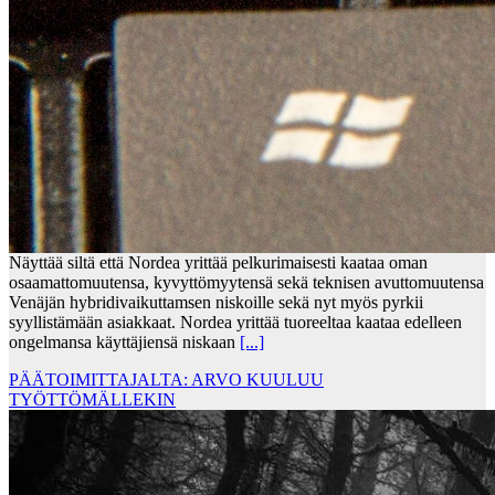
Näyttää siltä että Nordea yrittää pelkurimaisesti kaataa oman
osaamattomuutensa, kyvyttömyytensä sekä teknisen avuttomuutensa
Venäjän hybridivaikuttamsen niskoille sekä nyt myös pyrkii
syyllistämään asiakkaat. Nordea yrittää tuoreeltaa kaataa edelleen
ongelmansa käyttäjiensä niskaan
[...]
PÄÄTOIMITTAJALTA: ARVO KUULUU
TYÖTTÖMÄLLEKIN