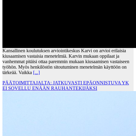
Kansallinen koulutuksen arviointikeskus Karvi on arvioi erilaisia
kiusaamisen vastaisia menetelmiä. Karvin mukaan oppilaat ja
vanhemmat pitäisi ottaa paremmin mukaan kiusaamisen vastaiseen
työhön. Myös henkilöstön sitoutuminen menetelmän käyttöön on
tärkeää. Vaikka
[...]
PÄÄTOIMITTAJALTA: JATKUVASTI EPÄONNISTUVA YK
EI SOVELLU ENÄÄN RAUHANTEKIJÄKSI