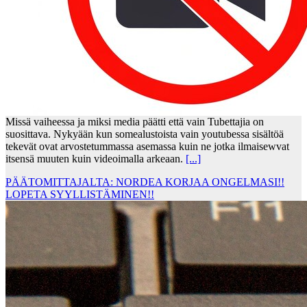
Missä vaiheessa ja miksi media päätti että vain Tubettajia on
suosittava. Nykyään kun somealustoista vain youtubessa sisältöä
tekevät ovat arvostetummassa asemassa kuin ne jotka ilmaisewvat
itsensä muuten kuin videoimalla arkeaan.
[...]
PÄÄTOMITTAJALTA: NORDEA KORJAA ONGELMASI!!
LOPETA SYYLLISTÄMINEN!!