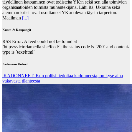
täydellinen katoaminen ovat todisteita YK:n sekä sen alla toimivien
organisaatioiden toimista rauhantekijänä. Lähi-itä, Ukraina sekä
aiemman kriisit ovat osoittaneet YK:n olevan täysin tarpeeton.
Maailman
[...]
Kunta & Kaupungit
RSS Error: A feed could not be found at
`https://victoriamedia.site/feed/`; the status code is `200` and content-
type is `text/html`
Kotimaan Uutiset
:KADONNEET: Kun poliisi tiedottaa kadonneesta, on kyse aina
vakavasta tilanteesta