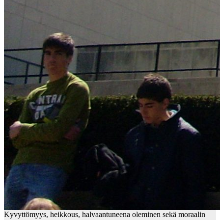
Kyvyttömyys, heikkous, halvaantuneena oleminen sekä moraalin