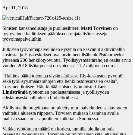
Apr 11, 2018
Sinisten kansanedustaja ja puoluesihteeri
Matti Torvinen
on
tyytyväinen hallituksen päätökseen ohjata lisäresursseja
työvoimapalveluihin.
Julkisten työvoimapalveluiden kysyntä on kasvanut aktiivimallin
ansiosta, ja Ely-keskukset ovat arvioineet lisähenkilöstötarpeeksi
yhteensä 206 henkilötyövuotta. Työllisyysmäärärahojen osalta arvio
vuoden 2018 lisätarpeeksi on yhteensä 11,2 miljoonaa euroa.
”Hallitus päätti toteuttaa täysimääräisesti Ely-keskusten pyynnöt
sekä työllisyysmäärärahojen että henkilöstöresurssien osalta”,
Torvinen iloitsee. Hän kiittää sinisten työministeri
Jari
Lindströmiä
työttömien puolustamisesta ja työllisyyden
edistämisestä hallituksen budjettiriihessä.
Aktiivimallin ongelmana on pidetty mm. palveluiden saatavuuden
vaihtelua alueesta riippuen. Torvisen mukaan lisärahan avulla
mallista saadaan tasapuolinen kaikkialla Suomessa.
Vaikka työttömien määrä on korkea, monilla aloilla on pula
osaavasta työvoimasta. Torvinen on tyytyväinen siitä, että hallitus