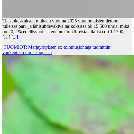
Tilastokeskuksen mukaan vuonna 2025 viranomaisten tietoon
tulleissa pari- ja lähisuhdeväkivaltarikoksissa oli 15 500 uhria, mikä
on 20,2 % edellisvuotista enemmän. Uhreista aikuisia oli 12 200,
[…]
[...]
:TUOMIOT: Marjayrityksen ex-toimitusjohtaja tuomittiin
vankeuteen ihmiskaupasta