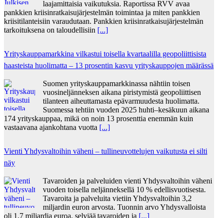
laajamittaisia vaikutuksia. Raportissa RVV avaa
pankkien kriisinratkaisujärjestelmän toimintaa ja miten pankkien
kriisitilanteisiin varaudutaan. Pankkien kriisinratkaisujärjestelmän
tarkoituksena on taloudellisiin
[...]
Yrityskauppamarkkina vilkastui toisella kvartaalilla geopoliittisista
haasteista huolimatta – 13 prosentin kasvu yrityskauppojen määrässä
Suomen yrityskauppamarkkinassa nähtiin toisen
vuosineljänneksen aikana piristymistä geopoliittisen
tilanteen aiheuttamasta epävarmuudesta huolimatta.
Suomessa tehtiin vuoden 2025 huhti–kesäkuun aikana
174 yrityskauppaa, mikä on noin 13 prosenttia enemmän kuin
vastaavana ajankohtana vuotta
[...]
Vienti Yhdysvaltoihin väheni – tullineuvottelujen vaikutusta ei silti
näy
Tavaroiden ja palveluiden vienti Yhdysvaltoihin väheni
vuoden toisella neljänneksellä 10 % edellisvuotisesta.
Tavaroita ja palveluita vietiin Yhdysvaltoihin 3,2
miljardin euron arvosta. Tuonnin arvo Yhdysvalloista
oli 1,7 miljardia euroa, selviää tavaroiden ja
[...]