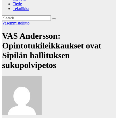
Tiede
Tekniikka
Vasemmistoliitto
VAS Andersson:
Opintotukileikkaukset ovat
Sipilän hallituksen
sukupolvipetos