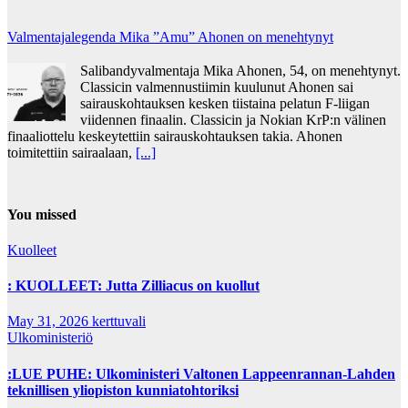
Valmentajalegenda Mika ”Amu” Ahonen on menehtynyt
Salibandyvalmentaja Mika Ahonen, 54, on menehtynyt.
Classicin valmennustiimin kuulunut Ahonen sai
sairauskohtauksen kesken tiistaina pelatun F-liigan
viidennen finaalin. Classicin ja Nokian KrP:n välinen
finaaliottelu keskeytettiin sairauskohtauksen takia. Ahonen
toimitettiin sairaalaan,
[...]
You missed
Kuolleet
: KUOLLEET: Jutta Zilliacus on kuollut
May 31, 2026
kerttuvali
Ulkoministeriö
:LUE PUHE: Ulkoministeri Valtonen Lappeenrannan-Lahden
teknillisen yliopiston kunniatohtoriksi