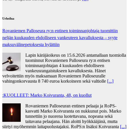
Urheilua
Rovaniemen Palloseura ry:n entinen toiminnanjohtaja tuo­mit­tiin
neljän kuu­kau­den eh­dol­li­seen van­keu­teen ka­val­luk­ses­ta – syyte
mak­su­vä­li­ne­pe­tok­ses­ta hy­lät­tiin
Lapin käräjäoikeus on 15.6.2026 antamallaan tuomiolla
tuominnut Rovaniemen Palloseura ry:n entisen
toiminnanjohtajan 4 kuukauden ehdolliseen
vankeusrangaistukseen kavalluksesta. Hänet
velvoitettiin myös maksamaan Rovaniemen Palloseuralle
vahingonkorvausta 8 740 euroa korkoineen sekä valtiolle
[...]
:KUOLLEET: Marko Koivuranta, 48, on kuollut
Rovaniemen Palloseuran entinen pelaaja ja RoPS-
kasvatti Marko Koivuranta on nukkunut pois. Marko
tunnettiin jo nuorena luotettavana, nopeana sekä
taitavana pelaajana. Hän aloitti hyökkääjänä, mutta
siirtyi myöhemmin laitapuolustajaksi. RoPS:n lisäksi Koivuranta
[...]