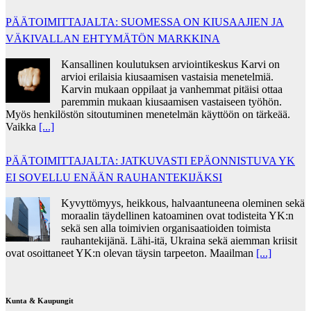
PÄÄTOIMITTAJALTA: SUOMESSA ON KIUSAAJIEN JA
VÄKIVALLAN EHTYMÄTÖN MARKKINA
Kansallinen koulutuksen arviointikeskus Karvi on
arvioi erilaisia kiusaamisen vastaisia menetelmiä.
Karvin mukaan oppilaat ja vanhemmat pitäisi ottaa
paremmin mukaan kiusaamisen vastaiseen työhön.
Myös henkilöstön sitoutuminen menetelmän käyttöön on tärkeää.
Vaikka
[...]
PÄÄTOIMITTAJALTA: JATKUVASTI EPÄONNISTUVA YK
EI SOVELLU ENÄÄN RAUHANTEKIJÄKSI
Kyvyttömyys, heikkous, halvaantuneena oleminen sekä
moraalin täydellinen katoaminen ovat todisteita YK:n
sekä sen alla toimivien organisaatioiden toimista
rauhantekijänä. Lähi-itä, Ukraina sekä aiemman kriisit
ovat osoittaneet YK:n olevan täysin tarpeeton. Maailman
[...]
Kunta & Kaupungit