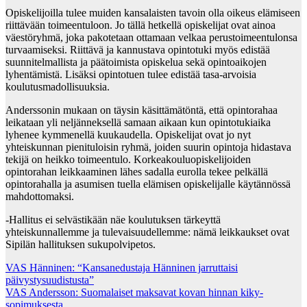
Opiskelijoilla tulee muiden kansalaisten tavoin olla oikeus elämiseen
riittävään toimeentuloon. Jo tällä hetkellä opiskelijat ovat ainoa
väestöryhmä, joka pakotetaan ottamaan velkaa perustoimeentulonsa
turvaamiseksi. Riittävä ja kannustava opintotuki myös edistää
suunnitelmallista ja päätoimista opiskelua sekä opintoaikojen
lyhentämistä. Lisäksi opintotuen tulee edistää tasa-arvoisia
koulutusmadollisuuksia.
Anderssonin mukaan on täysin käsittämätöntä, että opintorahaa
leikataan yli neljänneksellä samaan aikaan kun opintotukiaika
lyhenee kymmenellä kuukaudella. Opiskelijat ovat jo nyt
yhteiskunnan pienituloisin ryhmä, joiden suurin opintoja hidastava
tekijä on heikko toimeentulo. Korkeakouluopiskelijoiden
opintorahan leikkaaminen lähes sadalla eurolla tekee pelkällä
opintorahalla ja asumisen tuella elämisen opiskelijalle käytännössä
mahdottomaksi.
-Hallitus ei selvästikään näe koulutuksen tärkeyttä
yhteiskunnallemme ja tulevaisuudellemme: nämä leikkaukset ovat
Sipilän hallituksen sukupolvipetos.
Post
VAS Hänninen: “Kansanedustaja Hänninen jarruttaisi
päivystysuudistusta”
navigation
VAS Andersson: Suomalaiset maksavat kovan hinnan kiky-
sopimuksesta