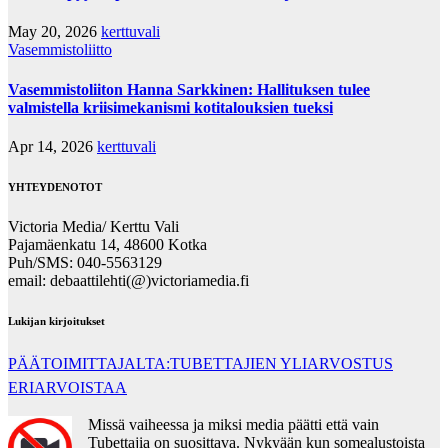
May 20, 2026
kerttuvali
Vasemmistoliitto
Vasemmistoliiton Hanna Sarkkinen: Hallituksen tulee
valmistella kriisimekanismi kotitalouksien tueksi
Apr 14, 2026
kerttuvali
YHTEYDENOTOT
Victoria Media/ Kerttu Vali
Pajamäenkatu 14, 48600 Kotka
Puh/SMS: 040-5563129
email: debaattilehti(@)victoriamedia.fi
Lukijan kirjoitukset
PÄÄTOIMITTAJALTA:TUBETTAJIEN YLIARVOSTUS
ERIARVOISTAA
Missä vaiheessa ja miksi media päätti että vain
Tubettajia on suosittava. Nykyään kun somealustoista