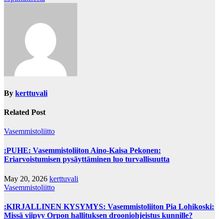
By
kerttuvali
Related Post
Vasemmistoliitto
:PUHE: Vasemmistoliiton Aino-Kaisa Pekonen:
Eriarvoistumisen pysäyttäminen luo turvallisuutta
May 20, 2026
kerttuvali
Vasemmistoliitto
:KIRJALLINEN KYSYMYS: Vasemmistoliiton Pia Lohikoski:
Missä viipyy Orpon hallituksen drooniohjeistus kunnille?