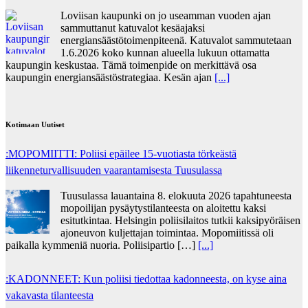
Loviisan kaupunki on jo useamman vuoden ajan
sammuttanut katuvalot kesäajaksi
energiansäästötoimenpiteenä. Katuvalot sammutetaan
1.6.2026 koko kunnan alueella lukuun ottamatta
kaupungin keskustaa. Tämä toimenpide on merkittävä osa
kaupungin energiansäästöstrategiaa. Kesän ajan
[...]
Kotimaan Uutiset
:MOPOMIITTI: Poliisi epäilee 15-vuotiasta törkeästä
liikenneturvallisuuden vaarantamisesta Tuusulassa
Tuusulassa lauantaina 8. elokuuta 2026 tapahtuneesta
mopoilijan pysäytystilanteesta on aloitettu kaksi
esitutkintaa. Helsingin poliisilaitos tutkii kaksipyöräisen
ajoneuvon kuljettajan toimintaa. Mopomiitissä oli
paikalla kymmeniä nuoria. Poliisipartio […]
[...]
:KADONNEET: Kun poliisi tiedottaa kadonneesta, on kyse aina
vakavasta tilanteesta