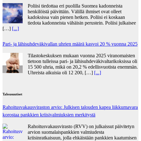
Poliisi tiedottaa eri puolilla Suomea kadonneista
henkilöistä päivittäin. Välillä ihmiset ovat olleet
kadoksissa vain pienen hetken. Poliisi ei koskaan
tiedota kadonneista vähäisin perustein. Poliisi julkaisee
[…]
[...]
Pari- ja lähisuhdeväkivallan uhrien määrä kasvoi 20 % vuonna 2025
Tilastokeskuksen mukaan vuonna 2025 viranomaisten
tietoon tulleissa pari- ja lähisuhdeväkivaltarikoksissa oli
15 500 uhria, mikä on 20,2 % edellisvuotista enemmän.
Uhreista aikuisia oli 12 200, […]
[...]
Talousuutiset
Rahoitusvakausviraston arvio: Julkisen talouden kapea liikkumavara
korostaa pankkien kriisivalmiuksien merkitystä
Rahoitusvakausvirasto (RVV) on julkaissut päivitetyn
arvion suomalaispankkien valmiudesta
kriisinratkaisuun, jolla ehkäistään pankkien kaatumisen