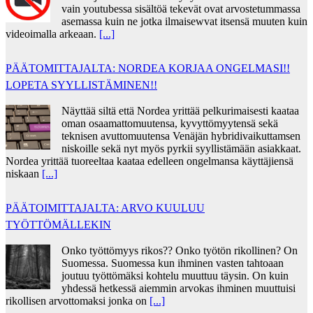
vain youtubessa sisältöä tekevät ovat arvostetummassa
asemassa kuin ne jotka ilmaisewvat itsensä muuten kuin
videoimalla arkeaan.
[...]
PÄÄTOMITTAJALTA: NORDEA KORJAA ONGELMASI!!
LOPETA SYYLLISTÄMINEN!!
Näyttää siltä että Nordea yrittää pelkurimaisesti kaataa
oman osaamattomuutensa, kyvyttömyytensä sekä
teknisen avuttomuutensa Venäjän hybridivaikuttamsen
niskoille sekä nyt myös pyrkii syyllistämään asiakkaat.
Nordea yrittää tuoreeltaa kaataa edelleen ongelmansa käyttäjiensä
niskaan
[...]
PÄÄTOIMITTAJALTA: ARVO KUULUU
TYÖTTÖMÄLLEKIN
Onko työttömyys rikos?? Onko työtön rikollinen? On
Suomessa. Suomessa kun ihminen vasten tahtoaan
joutuu työttömäksi kohtelu muuttuu täysin. On kuin
yhdessä hetkessä aiemmin arvokas ihminen muuttuisi
rikollisen arvottomaksi jonka on
[...]