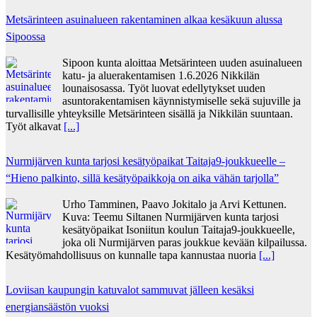
Metsärinteen asuinalueen rakentaminen alkaa kesäkuun alussa
Sipoossa
Sipoon kunta aloittaa Metsärinteen uuden asuinalueen
katu- ja aluerakentamisen 1.6.2026 Nikkilän
lounaisosassa. Työt luovat edellytykset uuden
asuntorakentamisen käynnistymiselle sekä sujuville ja
turvallisille yhteyksille Metsärinteen sisällä ja Nikkilän suuntaan.
Työt alkavat
[...]
Nurmijärven kunta tarjosi kesätyöpaikat Taitaja9-joukkueelle –
“Hieno palkinto, sillä kesätyöpaikkoja on aika vähän tarjolla”
Urho Tamminen, Paavo Jokitalo ja Arvi Kettunen.
Kuva: Teemu Siltanen Nurmijärven kunta tarjosi
kesätyöpaikat Isoniitun koulun Taitaja9-joukkueelle,
joka oli Nurmijärven paras joukkue kevään kilpailussa.
Kesätyömahdollisuus on kunnalle tapa kannustaa nuoria
[...]
Loviisan kaupungin katuvalot sammuvat jälleen kesäksi
energiansäästön vuoksi