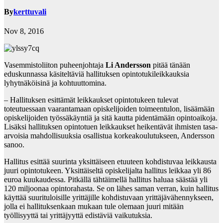
By
kerttuvali
Nov 8, 2016
Vasemmistoliiton puheenjohtaja
Li Andersson
pitää tänään
eduskunnassa käsiteltäviä hallituksen opintotukileikkauksia
lyhytnäköisinä ja kohtuuttomina.
– Hallituksen esittämät leikkaukset opintotukeen tulevat
toteutuessaan vaarantamaan opiskelijoiden toimeentulon, lisäämään
opiskelijoiden työssäkäyntiä ja sitä kautta pidentämään opintoaikoja.
Lisäksi hallituksen opintotuen leikkaukset heikentävät ihmisten tasa-
arvoisia mahdollisuuksia osallistua korkeakoulutukseen, Andersson
sanoo.
Hallitus esittää suurinta yksittäiseen etuuteen kohdistuvaa leikkausta
juuri opintotukeen. Yksittäiseltä opiskelijalta hallitus leikkaa yli 86
euroa kuukaudessa. Pitkällä tähtäimellä hallitus haluaa säästää yli
120 miljoonaa opintorahasta. Se on lähes saman verran, kuin hallitus
käyttää suurituloisille yrittäjille kohdistuvaan yrittäjävähennykseen,
jolla ei hallituksenkaan mukaan tule olemaan juuri mitään
työllisyyttä tai yrittäjyyttä edistäviä vaikutuksia.