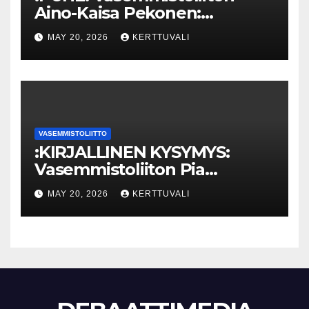
Aino-Kaisa Pekonen:
Eriarvoistumisen
MAY 20, 2026
KERTTUVALI
pysäyttäminen luo
turvallisuutta
VASEMMISTOLIITTO
:KIRJALLINEN KYSYMYS:
Vasemmistoliiton Pia
Lohikoski: Missä viipyy Orpon
MAY 20, 2026
KERTTUVALI
hallituksen drooniohjeistus
kunnille?