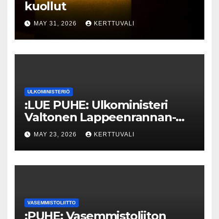
kuollut
MAY 31, 2026
KERTTUVALI
ULKOMINISTERIÖ
:LUE PUHE: Ulkoministeri
Valtonen Lappeenrannan-
Lahden teknillisen yliopiston
MAY 23, 2026
KERTTUVALI
kunniatohtoriksi
VASEMMISTOLIITTO
:PUHE: Vasemmistoliiton