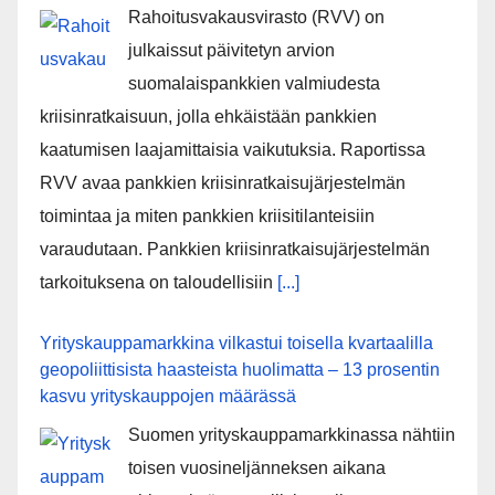
Rahoitusvakausvirasto (RVV) on
julkaissut päivitetyn arvion
suomalaispankkien valmiudesta
kriisinratkaisuun, jolla ehkäistään pankkien
kaatumisen laajamittaisia vaikutuksia. Raportissa
RVV avaa pankkien kriisinratkaisujärjestelmän
toimintaa ja miten pankkien kriisitilanteisiin
varaudutaan. Pankkien kriisinratkaisujärjestelmän
tarkoituksena on taloudellisiin
[...]
Yrityskauppamarkkina vilkastui toisella kvartaalilla
geopoliittisista haasteista huolimatta – 13 prosentin
kasvu yrityskauppojen määrässä
Suomen yrityskauppamarkkinassa nähtiin
toisen vuosineljänneksen aikana