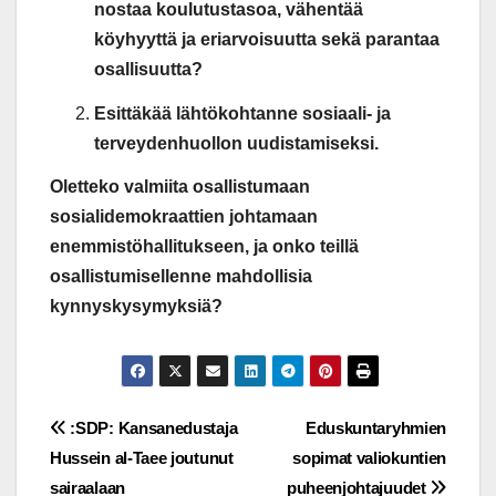
nostaa koulutustasoa, vähentää
köyhyyttä ja eriarvoisuutta sekä parantaa
osallisuutta?
Esittäkää lähtökohtanne sosiaali- ja
terveydenhuollon uudistamiseksi.
Oletteko valmiita osallistumaan
sosialidemokraattien johtamaan
enemmistöhallitukseen, ja onko teillä
osallistumisellenne mahdollisia
kynnyskysymyksiä?
Post
:SDP: Kansanedustaja
Eduskuntaryhmien
Hussein al-Taee joutunut
sopimat valiokuntien
navigation
sairaalaan
puheenjohtajuudet