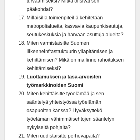
turvaamiseksi? Mitkä olisivat sen
pääkohdat?
Millaisilla toimenpiteillä kehitetään
metropolialuetta, kasvavia kaupunkiseutuja,
seutukeskuksia ja harvaan asuttuja alueita?
Miten varmistaisitte Suomen
liikenneinfrastruktuurin ylläpitämisen ja
kehittämisen? Mikä on mallinne rahoituksen
kehittämiseksi?
Luottamuksen ja tasa-arvoisten
työmarkkinoiden Suomi
Miten kehittäisitte työelämää ja sen
sääntelyä yhteistyössä työelämän
osapuolten kanssa? Hyväksyttekö
työelämän vähimmäisehtojen sääntelyn
nykyiseltä pohjalta?
Miten uudistaisitte perhevapaita?