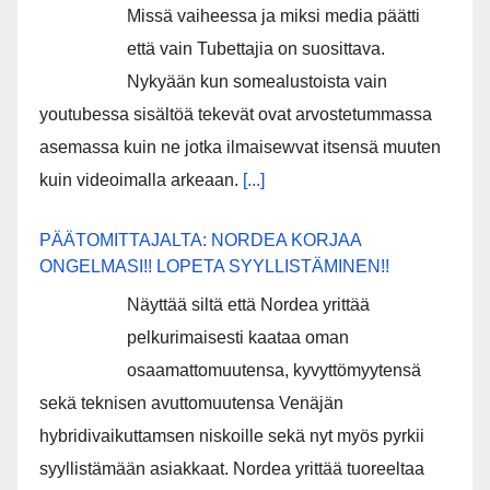
Missä vaiheessa ja miksi media päätti
että vain Tubettajia on suosittava.
Nykyään kun somealustoista vain
youtubessa sisältöä tekevät ovat arvostetummassa
asemassa kuin ne jotka ilmaisewvat itsensä muuten
kuin videoimalla arkeaan.
[...]
PÄÄTOMITTAJALTA: NORDEA KORJAA
ONGELMASI!! LOPETA SYYLLISTÄMINEN!!
Näyttää siltä että Nordea yrittää
pelkurimaisesti kaataa oman
osaamattomuutensa, kyvyttömyytensä
sekä teknisen avuttomuutensa Venäjän
hybridivaikuttamsen niskoille sekä nyt myös pyrkii
syyllistämään asiakkaat. Nordea yrittää tuoreeltaa