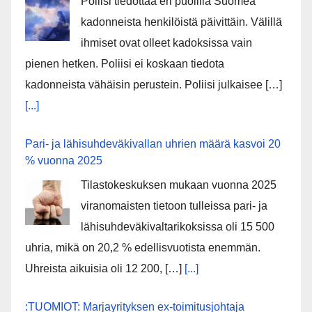
Poliisi tiedottaa eri puolilla Suomea
kadonneista henkilöistä päivittäin. Välillä
ihmiset ovat olleet kadoksissa vain
pienen hetken. Poliisi ei koskaan tiedota
kadonneista vähäisin perustein. Poliisi julkaisee […]
[...]
Pari- ja lähisuhdeväkivallan uhrien määrä kasvoi 20
% vuonna 2025
Tilastokeskuksen mukaan vuonna 2025
viranomaisten tietoon tulleissa pari- ja
lähisuhdeväkivaltarikoksissa oli 15 500
uhria, mikä on 20,2 % edellisvuotista enemmän.
Uhreista aikuisia oli 12 200, […]
[...]
:TUOMIOT: Marjayrityksen ex-toimitusjohtaja