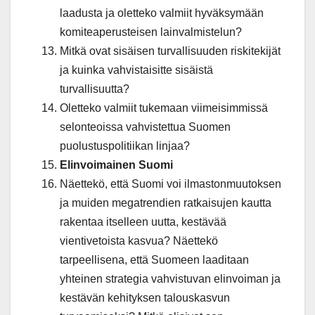
laadusta ja oletteko valmiit hyväksymään
komiteaperusteisen lainvalmistelun?
Mitkä ovat sisäisen turvallisuuden riskitekijät
ja kuinka vahvistaisitte sisäistä
turvallisuutta?
Oletteko valmiit tukemaan viimeisimmissä
selonteoissa vahvistettua Suomen
puolustuspolitiikan linjaa?
Elinvoimainen Suomi
Näettekö, että Suomi voi ilmastonmuutoksen
ja muiden megatrendien ratkaisujen kautta
rakentaa itselleen uutta, kestävää
vientivetoista kasvua? Näettekö
tarpeellisena, että Suomeen laaditaan
yhteinen strategia vahvistuvan elinvoiman ja
kestävän kehityksen talouskasvun