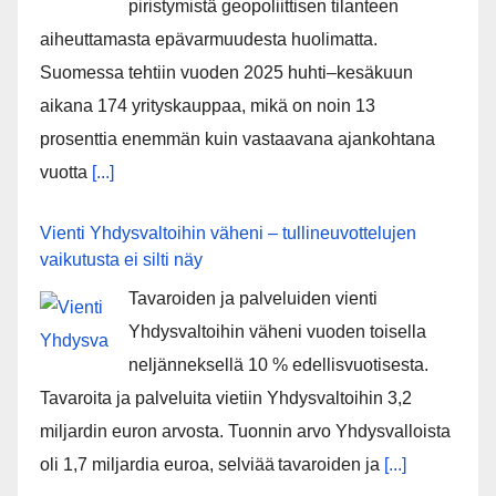
piristymistä geopoliittisen tilanteen
aiheuttamasta epävarmuudesta huolimatta.
Suomessa tehtiin vuoden 2025 huhti–kesäkuun
aikana 174 yrityskauppaa, mikä on noin 13
prosenttia enemmän kuin vastaavana ajankohtana
vuotta
[...]
Vienti Yhdysvaltoihin väheni – tullineuvottelujen
vaikutusta ei silti näy
Tavaroiden ja palveluiden vienti
Yhdysvaltoihin väheni vuoden toisella
neljänneksellä 10 % edellisvuotisesta.
Tavaroita ja palveluita vietiin Yhdysvaltoihin 3,2
miljardin euron arvosta. Tuonnin arvo Yhdysvalloista
oli 1,7 miljardia euroa, selviää tavaroiden ja
[...]