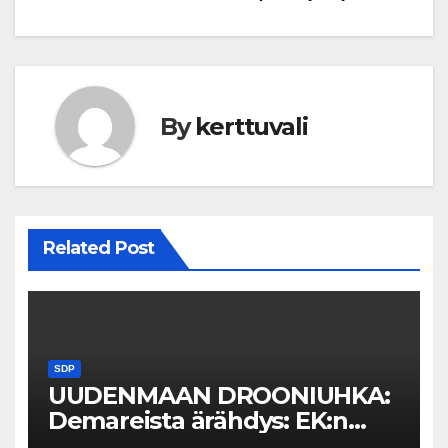
By
kerttuvali
Related Post
SDP
UUDENMAAN DROONIUHKA:
Demareista ärähdys: EK:n
linjaus palkatta jättämisestä