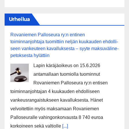
Urheilua
Rovaniemen Palloseura ry:n entinen
toiminnanjohtaja tuo­mit­tiin neljän kuu­kau­den eh­dol­li­
seen van­keu­teen ka­val­luk­ses­ta – syyte mak­su­vä­li­ne­
pe­tok­ses­ta hy­lät­tiin
Lapin käräjäoikeus on 15.6.2026
antamallaan tuomiolla tuominnut
Rovaniemen Palloseura ry:n entisen
toiminnanjohtajan 4 kuukauden ehdolliseen
vankeusrangaistukseen kavalluksesta. Hänet
velvoitettiin myös maksamaan Rovaniemen
Palloseuralle vahingonkorvausta 8 740 euroa
korkoineen sekä valtiolle
[...]