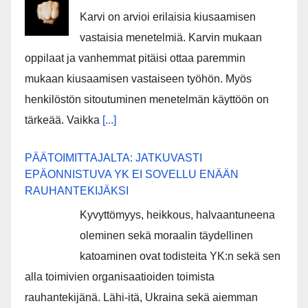
Karvi on arvioi erilaisia kiusaamisen
vastaisia menetelmiä. Karvin mukaan
oppilaat ja vanhemmat pitäisi ottaa paremmin
mukaan kiusaamisen vastaiseen työhön. Myös
henkilöstön sitoutuminen menetelmän käyttöön on
tärkeää. Vaikka
[...]
PÄÄTOIMITTAJALTA: JATKUVASTI
EPÄONNISTUVA YK EI SOVELLU ENÄÄN
RAUHANTEKIJÄKSI
Kyvyttömyys, heikkous, halvaantuneena
oleminen sekä moraalin täydellinen
katoaminen ovat todisteita YK:n sekä sen
alla toimivien organisaatioiden toimista
rauhantekijänä. Lähi-itä, Ukraina sekä aiemman