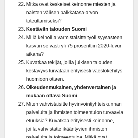
Mitkä ovat keskeiset keinonne miesten ja
naisten välisen palkkatasa-arvon
toteuttamiseksi?
Kestävän talouden Suomi
Millä keinoilla varmistaisitte työllisyysasteen
kasvun selvästi yli 75 prosenttiin 2020-luvun
aikana?
Kuvatkaa tekijät, joilla julkisen talouden
kestävyys turvataan erityisesti väestökehitys
huomioon ottaen.
Oikeudenmukainen, yhdenvertainen ja
mukaan ottava Suomi
Miten vahvistaisitte hyvinvointiyhteiskunnan
palveluita ja ihmisten toimeentulon turvaavia
etuuksia? Kuvatkaa erityisesti keinonne,
joilla vahvistatte ikääntyvien ihmisten
palveluita ja toimeentuloa. Mitkä ovat