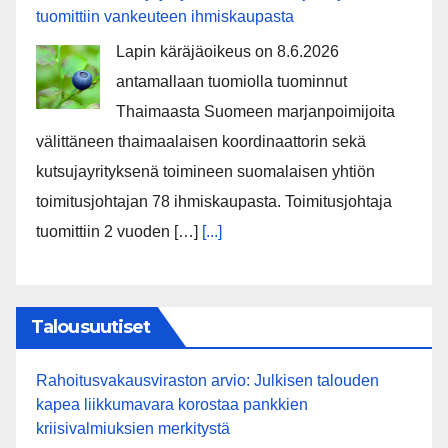
tuomittiin vankeuteen ihmiskaupasta
Lapin käräjäoikeus on 8.6.2026
antamallaan tuomiolla tuominnut
Thaimaasta Suomeen marjanpoimijoita
välittäneen thaimaalaisen koordinaattorin sekä
kutsujayrityksenä toimineen suomalaisen yhtiön
toimitusjohtajan 78 ihmiskaupasta. Toimitusjohtaja
tuomittiin 2 vuoden […]
[...]
Talousuutiset
Rahoitusvakausviraston arvio: Julkisen talouden
kapea liikkumavara korostaa pankkien
kriisivalmiuksien merkitystä