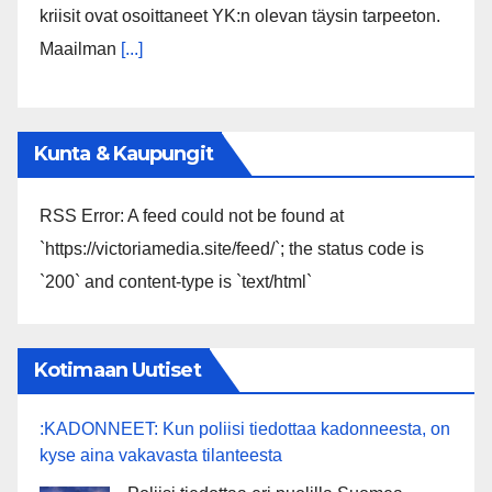
kriisit ovat osoittaneet YK:n olevan täysin tarpeeton.
Maailman
[...]
Kunta & Kaupungit
RSS Error: A feed could not be found at
`https://victoriamedia.site/feed/`; the status code is
`200` and content-type is `text/html`
Kotimaan Uutiset
:KADONNEET: Kun poliisi tiedottaa kadonneesta, on
kyse aina vakavasta tilanteesta