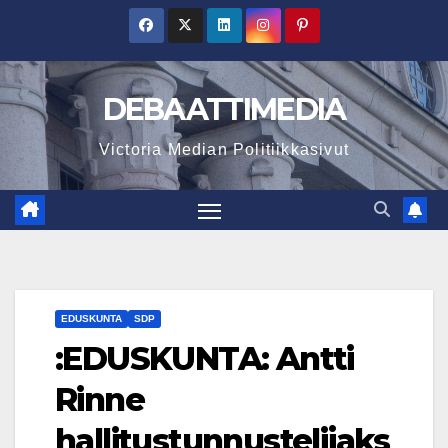
Skip
to
content
DEBAATTIMEDIA
Victoria Median Politiikkasivut
EDUSKUNTA
SDP
:EDUSKUNTA: Antti
Rinne
hallitustunnustelijaks