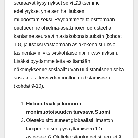
seuraavat kysymykset selvittääksemme
edellytykset yhteisen hallituksen
muodostamiseksi. Pyydämme teitä esittämään
puolueenne ohjelma-asiakirjojen perusteella
kantanne seuraaviin asiakokonaisuuksiin (kohdat
1-8) ja lisäksi vastaamaan asiakokonaisuuksia
täsmentäviin yksityiskohtaisempiin kysymyksiin.
Lisäksi pyydämme teitä esittämään
näkemyksenne sosiaaliturvan uudistamiseen sekä
sosiaali- ja terveydenhuollon uudistamiseen
(kohdat 9-10).
Hiilineutraali ja luonnon
monimuotoisuuden turvaava Suomi
Oletteko sitoutuneet globaalisti ilmaston
lämpenemisen pysäyttämiseen 1,5
asteeseen? Oletteko sitoutuneet siihen, että