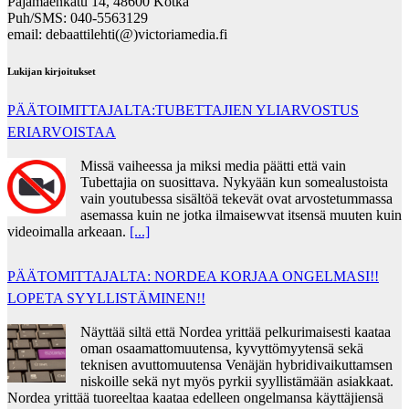
Pajamäenkatu 14, 48600 Kotka
Puh/SMS: 040-5563129
email: debaattilehti(@)victoriamedia.fi
Lukijan kirjoitukset
PÄÄTOIMITTAJALTA:TUBETTAJIEN YLIARVOSTUS
ERIARVOISTAA
Missä vaiheessa ja miksi media päätti että vain
Tubettajia on suosittava. Nykyään kun somealustoista
vain youtubessa sisältöä tekevät ovat arvostetummassa
asemassa kuin ne jotka ilmaisewvat itsensä muuten kuin
videoimalla arkeaan.
[...]
PÄÄTOMITTAJALTA: NORDEA KORJAA ONGELMASI!!
LOPETA SYYLLISTÄMINEN!!
Näyttää siltä että Nordea yrittää pelkurimaisesti kaataa
oman osaamattomuutensa, kyvyttömyytensä sekä
teknisen avuttomuutensa Venäjän hybridivaikuttamsen
niskoille sekä nyt myös pyrkii syyllistämään asiakkaat.
Nordea yrittää tuoreeltaa kaataa edelleen ongelmansa käyttäjiensä