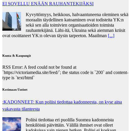
EI SOVELLU ENÄÄN RAUHANTEKIJÄKSI
Kyvyttömyys, heikkous, halvaantuneena oleminen sekä
moraalin täydellinen katoaminen ovat todisteita YK:n
sekä sen alla toimivien organisaatioiden toimista
rauhantekijänä. Lähi-itä, Ukraina sekä aiemman kriisit
ovat osoittaneet YK:n olevan täysin tarpeeton. Maailman
[...]
Kunta & Kaupungit
RSS Error: A feed could not be found at
`https://victoriamedia.site/feed/`; the status code is `200` and content-
type is `text/html`
Kotimaan Uutiset
:KADONNEET: Kun poliisi tiedottaa kadonneesta, on kyse aina
vakavasta tilanteesta
Poliisi tiedottaa eri puolilla Suomea kadonneista
henkilöistä päivittäin. Välillä ihmiset ovat olleet
kadoksissa vain pienen hetken. Poliisi ei koskaan