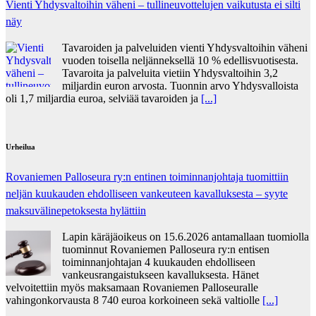
Vienti Yhdysvaltoihin väheni – tullineuvottelujen vaikutusta ei silti
näy
Tavaroiden ja palveluiden vienti Yhdysvaltoihin väheni
vuoden toisella neljänneksellä 10 % edellisvuotisesta.
Tavaroita ja palveluita vietiin Yhdysvaltoihin 3,2
miljardin euron arvosta. Tuonnin arvo Yhdysvalloista
oli 1,7 miljardia euroa, selviää tavaroiden ja
[...]
Urheilua
Rovaniemen Palloseura ry:n entinen toiminnanjohtaja tuo­mit­tiin
neljän kuu­kau­den eh­dol­li­seen van­keu­teen ka­val­luk­ses­ta – syyte
mak­su­vä­li­ne­pe­tok­ses­ta hy­lät­tiin
Lapin käräjäoikeus on 15.6.2026 antamallaan tuomiolla
tuominnut Rovaniemen Palloseura ry:n entisen
toiminnanjohtajan 4 kuukauden ehdolliseen
vankeusrangaistukseen kavalluksesta. Hänet
velvoitettiin myös maksamaan Rovaniemen Palloseuralle
vahingonkorvausta 8 740 euroa korkoineen sekä valtiolle
[...]