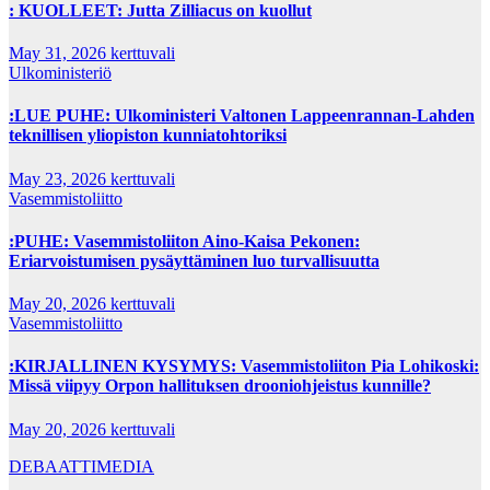
: KUOLLEET: Jutta Zilliacus on kuollut
May 31, 2026
kerttuvali
Ulkoministeriö
:LUE PUHE: Ulkoministeri Valtonen Lappeenrannan-Lahden
teknillisen yliopiston kunniatohtoriksi
May 23, 2026
kerttuvali
Vasemmistoliitto
:PUHE: Vasemmistoliiton Aino-Kaisa Pekonen:
Eriarvoistumisen pysäyttäminen luo turvallisuutta
May 20, 2026
kerttuvali
Vasemmistoliitto
:KIRJALLINEN KYSYMYS: Vasemmistoliiton Pia Lohikoski:
Missä viipyy Orpon hallituksen drooniohjeistus kunnille?
May 20, 2026
kerttuvali
DEBAATTIMEDIA