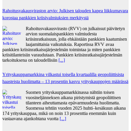
Rahoitusvakausviraston arvio: Julkisen talouden kapea liikkumavara
korostaa pankkien kriisivalmiuksien merkitystä
Rahoitusvakausvirasto (RVV) on julkaissut päivitetyn
arvion suomalaispankkien valmiudesta
kriisinratkaisuun, jolla ehkäistään pankkien kaatumisen
laajamittaisia vaikutuksia. Raportissa RVV avaa
pankkien kriisinratkaisujärjestelmän toimintaa ja miten pankkien
kriisitilanteisiin varaudutaan. Pankkien kriisinratkaisujärjestelmän
tarkoituksena on taloudellisiin
[...]
Yrityskauppamarkkina vilkastui toisella kvartaalilla geopoliittisista
haasteista huolimatta – 13 prosentin kasvu yrityskauppojen määrässä
Suomen yrityskauppamarkkinassa nähtiin toisen
vuosineljänneksen aikana piristymistä geopoliittisen
tilanteen aiheuttamasta epävarmuudesta huolimatta.
Suomessa tehtiin vuoden 2025 huhti–kesäkuun aikana
174 yrityskauppaa, mikä on noin 13 prosenttia enemmän kuin
vastaavana ajankohtana vuotta
[...]