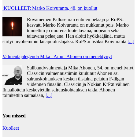
:KUOLLEET: Marko Koivuranta, 48, on kuollut
Rovaniemen Palloseuran entinen pelaaja ja RoPS-
kasvatti Marko Koivuranta on nukkunut pois. Marko
tunnettiin jo nuorena luotettavana, nopeana sekä
taitavana pelaajana. Hän aloitti hyökkääjänä, mutta
siirtyi myöhemmin laitapuolustajaksi. RoPS:n lisäksi Koivuranta
[...]
Valmentajalegenda Mika ”Amu” Ahonen on menehtynyt
Salibandyvalmentaja Mika Ahonen, 54, on menehtynyt.
Classicin valmennustiimin kuulunut Ahonen sai
sairauskohtauksen kesken tiistaina pelatun F-liigan
viidennen finaalin. Classicin ja Nokian KrP:n välinen
finaaliottelu keskeytettiin sairauskohtauksen takia. Ahonen
toimitettiin sairaalaan,
[...]
You missed
Kuolleet