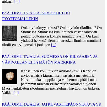
niskaan
[...]
PÄÄTOIMITTAJALTA: ARVO KUULUU
TYÖTTÖMÄLLEKIN
Onko työttömyys rikos?? Onko työtön rikollinen? On
Suomessa. Suomessa kun ihminen vasten tahtoaan
joutuu työttömäksi kohtelu muuttuu täysin. On kuin
yhdessä hetkessä aiemmin arvokas ihminen muuttuisi
rikollisen arvottomaksi jonka on
[...]
PÄÄTOIMITTAJALTA: SUOMESSA ON KIUSAAJIEN JA
VÄKIVALLAN EHTYMÄTÖN MARKKINA
Kansallinen koulutuksen arviointikeskus Karvi on
arvioi erilaisia kiusaamisen vastaisia menetelmiä.
Karvin mukaan oppilaat ja vanhemmat pitäisi ottaa
paremmin mukaan kiusaamisen vastaiseen työhön.
Myös henkilöstön sitoutuminen menetelmän käyttöön on tärkeää.
Vaikka
[...]
PÄÄTOIMITTAJALTA: JATKUVASTI EPÄONNISTUVA YK