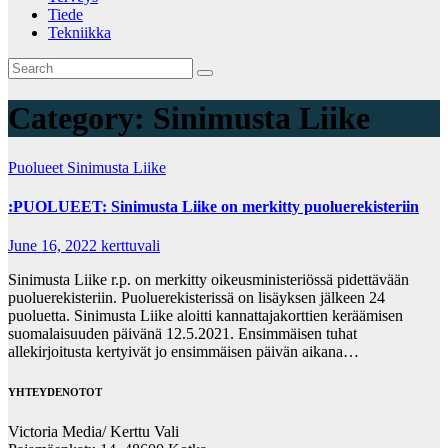
Tiede
Tekniikka
Category:
Sinimusta Liike
Puolueet
Sinimusta Liike
:PUOLUEET: Sinimusta Liike on merkitty puoluerekisteriin
June 16, 2022
kerttuvali
Sinimusta Liike r.p. on merkitty oikeusministeriössä pidettävään
puoluerekisteriin. Puoluerekisterissä on lisäyksen jälkeen 24
puoluetta. Sinimusta Liike aloitti kannattajakorttien keräämisen
suomalaisuuden päivänä 12.5.2021. Ensimmäisen tuhat
allekirjoitusta kertyivät jo ensimmäisen päivän aikana…
YHTEYDENOTOT
Victoria Media/ Kerttu Vali