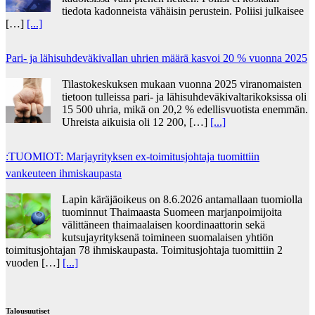
tiedota kadonneista vähäisin perustein. Poliisi julkaisee
[…]
[...]
Pari- ja lähisuhdeväkivallan uhrien määrä kasvoi 20 % vuonna 2025
Tilastokeskuksen mukaan vuonna 2025 viranomaisten
tietoon tulleissa pari- ja lähisuhdeväkivaltarikoksissa oli
15 500 uhria, mikä on 20,2 % edellisvuotista enemmän.
Uhreista aikuisia oli 12 200, […]
[...]
:TUOMIOT: Marjayrityksen ex-toimitusjohtaja tuomittiin
vankeuteen ihmiskaupasta
Lapin käräjäoikeus on 8.6.2026 antamallaan tuomiolla
tuominnut Thaimaasta Suomeen marjanpoimijoita
välittäneen thaimaalaisen koordinaattorin sekä
kutsujayrityksenä toimineen suomalaisen yhtiön
toimitusjohtajan 78 ihmiskaupasta. Toimitusjohtaja tuomittiin 2
vuoden […]
[...]
Talousuutiset