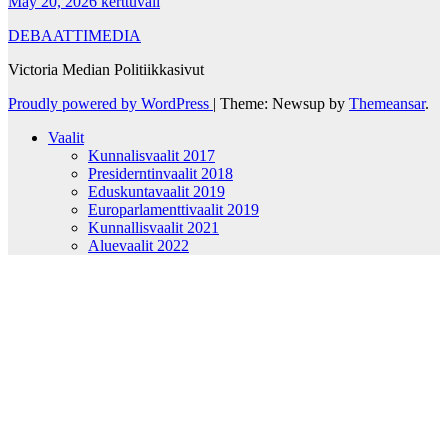
May 20, 2026
kerttuvali
DEBAATTIMEDIA
Victoria Median Politiikkasivut
Proudly powered by WordPress
|
Theme: Newsup by
Themeansar
.
Vaalit
Kunnalisvaalit 2017
Presiderntinvaalit 2018
Eduskuntavaalit 2019
Europarlamenttivaalit 2019
Kunnallisvaalit 2021
Aluevaalit 2022