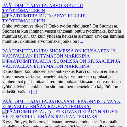
PÄÄTOIMITTAJALTA: ARVO KUULUU
TYÖTTÖMÄLLEKIN
Onko työttömyys rikos?? Onko työtön rikollinen? On Suomessa.
Suomessa kun ihminen vasten tahtoaan joutuu työttömäksi kohtelu
muuttuu täysin. On kuin yhdessä hetkessä aiemmin arvokas ihminen
muuttuisi rikollisen arvottomaksi jonka on
[...]
PÄÄTOIMITTAJALTA: SUOMESSA ON KIUSAAJIEN JA
VÄKIVALLAN EHTYMÄTÖN MARKKINA
Kansallinen koulutuksen arviointikeskus Karvi on arvioi erilaisia
kiusaamisen vastaisia menetelmiä. Karvin mukaan oppilaat ja
vanhemmat pitäisi ottaa paremmin mukaan kiusaamisen vastaiseen
työhön. Myös henkilöstön sitoutuminen menetelmän käyttöön on
tärkeää. Vaikka
[...]
PÄÄTOIMITTAJALTA: JATKUVASTI EPÄONNISTUVA YK
EI SOVELLU ENÄÄN RAUHANTEKIJÄKSI
Kyvyttömyys, heikkous, halvaantuneena oleminen sekä moraalin
täydellinen katoaminen ovat todisteita YK:n sekä sen alla toimivien