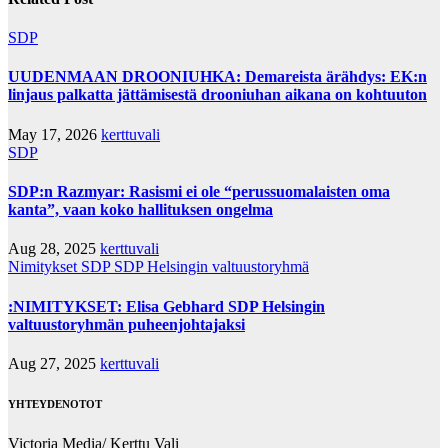
SDP
UUDENMAAN DROONIUHKA: Demareista ärähdys: EK:n
linjaus palkatta jättämisestä drooniuhan aikana on kohtuuton
May 17, 2026
kerttuvali
SDP
SDP:n Razmyar: Rasismi ei ole “perussuomalaisten oma
kanta”, vaan koko hallituksen ongelma
Aug 28, 2025
kerttuvali
Nimitykset
SDP
SDP Helsingin valtuustoryhmä
:NIMITYKSET: Elisa Gebhard SDP Helsingin
valtuustoryhmän puheenjohtajaksi
Aug 27, 2025
kerttuvali
YHTEYDENOTOT
Victoria Media/ Kerttu Vali