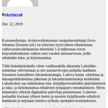
By
kerttuvali
Dec 12, 2019
Kansanedustaja, sivistysvaliokunnan varapuheenjohtaja Eeva-
Johanna Eloranta (sd.) on erityisen tyytyväinen eduskunnan
valtiovarainvaliokunnan tekemistä 1,4 miljoonan euron
lisäysehdotuksista valtion ensi vuoden talousarvioon, joilla
edistetään luku- ja kirjoitustaitoa.
Tällä lisämäärärahalla viime vaalikaudella alkanutta Lukuliike-
toimintaa vahvistetaan ja sen suuntaviivojen pohjalta laaditaan
Suomeen kansallinen lukutaitostrategia. Lukeva kunta -ohjelmaa ja
lukuagenttitoimintaa jatketaan ja lukutaitomateriaaleja kehitetään.
Lukukeskus saa määrärahaa mm. kirjailijavierailuiden järjestämiseen
ja luku- ja kirjoitustaitoa edistävien työpajojen toteuttamiseen. Myös
kirjastojen yhteisiä digitaalisia palveluja parannetaan. Lukemo-
portaaliin kootaan yhteen lasten ja nuorten kirjallisuutta edistäviä
hankkeita ja tarjotaan toimiva työkalu opettajien koulutukseen.