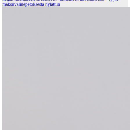
mak­su­vä­li­ne­pe­tok­ses­ta hy­lät­tiin