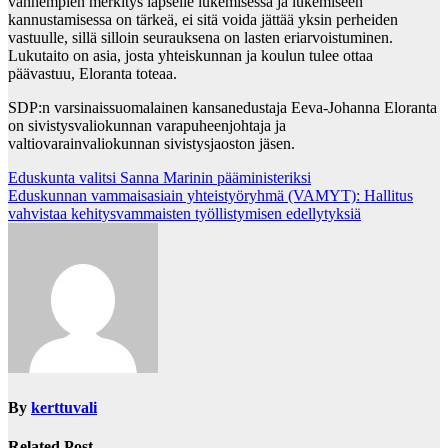
vanhempien merkitys lapselle lukemisessa ja lukemiseen
kannustamisessa on tärkeä, ei sitä voida jättää yksin perheiden
vastuulle, sillä silloin seurauksena on lasten eriarvoistuminen.
Lukutaito on asia, josta yhteiskunnan ja koulun tulee ottaa
päävastuu, Eloranta toteaa.
SDP:n varsinaissuomalainen kansanedustaja Eeva-Johanna Eloranta
on sivistysvaliokunnan varapuheenjohtaja ja
valtiovarainvaliokunnan sivistysjaoston jäsen.
Post
Eduskunta valitsi Sanna Marinin pääministeriksi
Eduskunnan vammaisasiain yhteistyöryhmä (VAMYT): Hallitus
navigation
vahvistaa kehitysvammaisten työllistymisen edellytyksiä
By
kerttuvali
Related Post