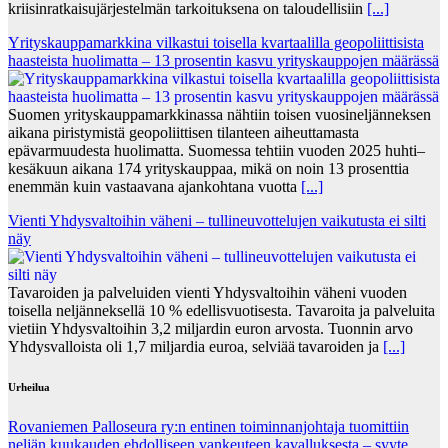
kriisinratkaisujärjestelmän tarkoituksena on taloudellisiin
[...]
Yrityskauppamarkkina vilkastui toisella kvartaalilla geopoliittisista
haasteista huolimatta – 13 prosentin kasvu yrityskauppojen määrässä
Suomen yrityskauppamarkkinassa nähtiin toisen vuosineljänneksen
aikana piristymistä geopoliittisen tilanteen aiheuttamasta
epävarmuudesta huolimatta. Suomessa tehtiin vuoden 2025 huhti–
kesäkuun aikana 174 yrityskauppaa, mikä on noin 13 prosenttia
enemmän kuin vastaavana ajankohtana vuotta
[...]
Vienti Yhdysvaltoihin väheni – tullineuvottelujen vaikutusta ei silti
näy
Tavaroiden ja palveluiden vienti Yhdysvaltoihin väheni vuoden
toisella neljänneksellä 10 % edellisvuotisesta. Tavaroita ja palveluita
vietiin Yhdysvaltoihin 3,2 miljardin euron arvosta. Tuonnin arvo
Yhdysvalloista oli 1,7 miljardia euroa, selviää tavaroiden ja
[...]
Urheilua
Rovaniemen Palloseura ry:n entinen toiminnanjohtaja tuo­mit­tiin
neljän kuu­kau­den eh­dol­li­seen van­keu­teen ka­val­luk­ses­ta – syyte