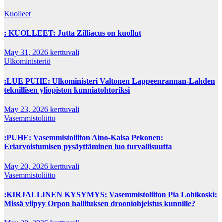
Kuolleet
: KUOLLEET: Jutta Zilliacus on kuollut
May 31, 2026
kerttuvali
Ulkoministeriö
:LUE PUHE: Ulkoministeri Valtonen Lappeenrannan-Lahden
teknillisen yliopiston kunniatohtoriksi
May 23, 2026
kerttuvali
Vasemmistoliitto
:PUHE: Vasemmistoliiton Aino-Kaisa Pekonen:
Eriarvoistumisen pysäyttäminen luo turvallisuutta
May 20, 2026
kerttuvali
Vasemmistoliitto
:KIRJALLINEN KYSYMYS: Vasemmistoliiton Pia Lohikoski:
Missä viipyy Orpon hallituksen drooniohjeistus kunnille?