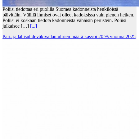
Poliisi tiedottaa eri puolilla Suomea kadonneista henkilöistä
päivittäin. Välillä ihmiset ovat olleet kadoksissa vain pienen hetken.
Poliisi ei koskaan tiedota kadonneista vähäisin perustein. Poliisi
julkaisee […]
[...]
Pari- ja lähisuhdeväkivallan uhrien määrä kasvoi 20 % vuonna 2025