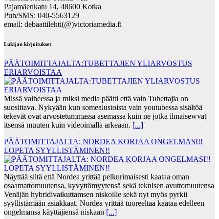
Pajamäenkatu 14, 48600 Kotka
Puh/SMS: 040-5563129
email: debaattilehti(@)victoriamedia.fi
Lukijan kirjoitukset
PÄÄTOIMITTAJALTA:TUBETTAJIEN YLIARVOSTUS
ERIARVOISTAA
Missä vaiheessa ja miksi media päätti että vain Tubettajia on
suosittava. Nykyään kun somealustoista vain youtubessa sisältöä
tekevät ovat arvostetummassa asemassa kuin ne jotka ilmaisewvat
itsensä muuten kuin videoimalla arkeaan.
[...]
PÄÄTOMITTAJALTA: NORDEA KORJAA ONGELMASI!!
LOPETA SYYLLISTÄMINEN!!
Näyttää siltä että Nordea yrittää pelkurimaisesti kaataa oman
osaamattomuutensa, kyvyttömyytensä sekä teknisen avuttomuutensa
Venäjän hybridivaikuttamsen niskoille sekä nyt myös pyrkii
syyllistämään asiakkaat. Nordea yrittää tuoreeltaa kaataa edelleen
ongelmansa käyttäjiensä niskaan
[...]