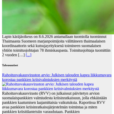
Lapin käräjäoikeus on 8.6.2026 antamallaan tuomiolla tuominnut
Thaimaasta Suomeen marjanpoimijoita välittäneen thaimaalaisen
koordinaattorin sekä kutsujayrityksenä toimineen suomalaisen
yhtiön toimitusjohtajan 78 ihmiskaupasta. Toimitusjohtaja tuomittiin
2 vuoden […]
[...]
Talousuutiset
Rahoitusvakausviraston arvio: Julkisen talouden kapea liikkumavara
korostaa pankkien kriisivalmiuksien merkitystä
Rahoitusvakausvirasto (RVV) on julkaissut päivitetyn arvion
suomalaispankkien valmiudesta kriisinratkaisuun, jolla ehkäistään
pankkien kaatumisen laajamittaisia vaikutuksia. Raportissa RVV
avaa pankkien kriisinratkaisujärjestelmän toimintaa ja miten
pankkien kriisitilanteisiin varaudutaan. Pankkien