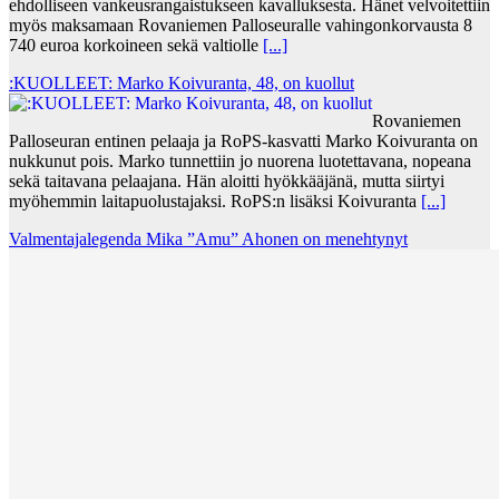
ehdolliseen vankeusrangaistukseen kavalluksesta. Hänet velvoitettiin
myös maksamaan Rovaniemen Palloseuralle vahingonkorvausta 8
740 euroa korkoineen sekä valtiolle
[...]
:KUOLLEET: Marko Koivuranta, 48, on kuollut
Rovaniemen
Palloseuran entinen pelaaja ja RoPS-kasvatti Marko Koivuranta on
nukkunut pois. Marko tunnettiin jo nuorena luotettavana, nopeana
sekä taitavana pelaajana. Hän aloitti hyökkääjänä, mutta siirtyi
myöhemmin laitapuolustajaksi. RoPS:n lisäksi Koivuranta
[...]
Valmentajalegenda Mika ”Amu” Ahonen on menehtynyt