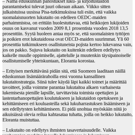
– Nämä eduskunnan panostukset luku- ja kirjoitustaidon
parantamiseksi tulevat juuri oikeaan aikaan. Viikko sitten
julkaistuissa uusissa Pisa-tutkimuksissa tuli esiin, että vaikka
suomalaisnuorten lukutaito on edelleen OEDC-maiden
parhaimmistoa, on erittäin huolestuttavaa, että heikkojen lukijoiden
osuus on kasvanut vuoden 2009 8,1 prosentista vuoden 2018 13,5
prosenttiin. Syytä huoleen antaa myös se, että suomalaisten tyttöjen
ja poikien erot lukutaidossa ovat OECD-maiden suurimmat. Yli 60
prosenttia tutkimukseen osallistuneista pojista kertoo lukevansa vain,
jos on pakko. Sujuva lukutaito on kuitenkin edelleen edellytys
kaikelle muulle oppimiselle, ajattelulle ja muutenkin täysipainoiselle
osallistumiselle yhteiskuntaan, Eloranta korostaa.
– Erityisen merkittävänä pidän sitä, että Suomeen laaditaan näillä
eduskunnan lisämäärärahoilla ensi vuonna kansallinen
lukutaitostrategia. Siinä tulee käydä läpi kaikki toimet ja määrittää
tavoitteet, joilla voimme parantaa lukutaitoa alkaen varhaisesta
lukemisesta pienille lapsille, tarvittavista toimista opettajien ja
lastentarhanopettajien koulutukseen ja lukutaidon opetukseen ja
kehittämiseen eri kouluasteilla sekä lukuharrastuksen lisäämiseen ja
sen edellytysten kehittämiseen. Ei pidä unohtaa myöskään niitä jo
aikuisiässä olevia reilua kahtasataa tuhatta, joilla on heikko lukutaito,
Eloranta muistuttaa.
– Lukutaito on edellytys ihmisten tasavertaisuudelle. Vaikka