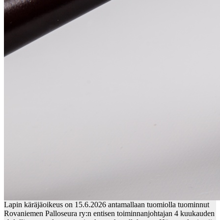
Lapin käräjäoikeus on 15.6.2026 antamallaan tuomiolla tuominnut
Rovaniemen Palloseura ry:n entisen toiminnanjohtajan 4 kuukauden