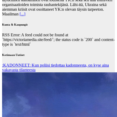
organisaatioiden toimista rauhantekijänä. Lähi-itä, Ukraina sekä
aiemman kriisit ovat osoittaneet YK:n olevan täysin tarpeeton.
Maailman
[...]
Kunta & Kaupungit
RSS Error: A feed could not be found at
`https://victoriamedia.site/feed/`; the status code is `200` and content-
type is `text/html`
Kotimaan Uutiset
:KADONNEET: Kun poliisi tiedottaa kadonneesta, on kyse aina
vakavasta tilanteesta