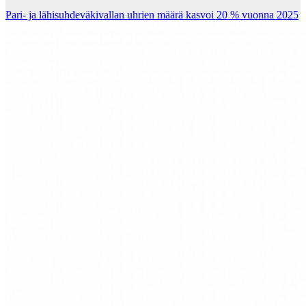
Pari- ja lähisuhdeväkivallan uhrien määrä kasvoi 20 % vuonna 2025