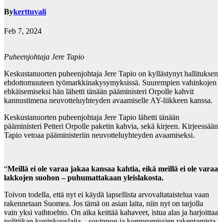
By
kerttuvali
Feb 7, 2024
Puheenjohtaja Jere Tapio
Keskustanuorten puheenjohtaja Jere Tapio on kyllästynyt hallituksen
ehdottomuuteen työmarkkinakysymyksissä. Suurempien vahinkojen
ehkäisemiseksi hän lähetti tänään pääministeri Orpolle kahvit
kannustimena neuvotteluyhteyden avaamiselle AY-liikkeen kanssa.
Keskustanuorten puheenjohtaja Jere Tapio lähetti tänään
pääministeri Petteri Orpolle paketin kahvia, sekä kirjeen. Kirjeessään
Tapio vetoaa pääministeriin neuvotteluyhteyden avaamiseksi.
“
Meillä ei ole varaa jakaa kansaa kahtia, eikä meillä ei ole varaa
lakkojen suohon – puhumattakaan yleislakosta.
Toivon todella, että nyt ei käydä lapsellista arvovaltataistelua vaan
rakennetaan Suomea. Jos tämä on asian laita, niin nyt on tarjolla
vain yksi vaihtoehto. On aika keittää kahaveet, istua alas ja harjoittaa
politiikan kuninkuuslajia – sovinnon ja kompromissien rakentamista.