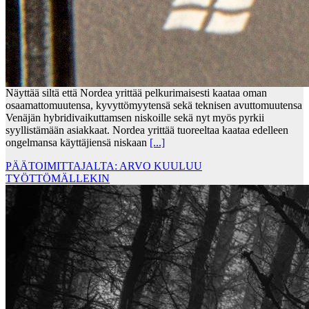
Näyttää siltä että Nordea yrittää pelkurimaisesti kaataa oman
osaamattomuutensa, kyvyttömyytensä sekä teknisen avuttomuutensa
Venäjän hybridivaikuttamsen niskoille sekä nyt myös pyrkii
syyllistämään asiakkaat. Nordea yrittää tuoreeltaa kaataa edelleen
ongelmansa käyttäjiensä niskaan
[...]
PÄÄTOIMITTAJALTA: ARVO KUULUU
TYÖTTÖMÄLLEKIN