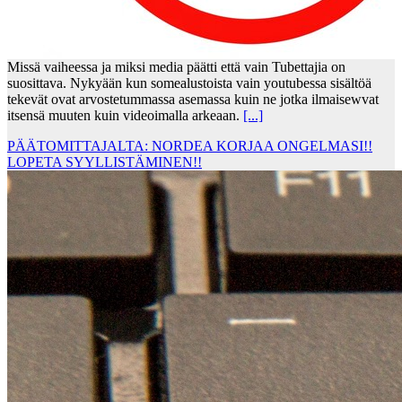
Missä vaiheessa ja miksi media päätti että vain Tubettajia on
suosittava. Nykyään kun somealustoista vain youtubessa sisältöä
tekevät ovat arvostetummassa asemassa kuin ne jotka ilmaisewvat
itsensä muuten kuin videoimalla arkeaan.
[...]
PÄÄTOMITTAJALTA: NORDEA KORJAA ONGELMASI!!
LOPETA SYYLLISTÄMINEN!!