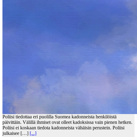
Poliisi tiedottaa eri puolilla Suomea kadonneista henkilöistä
päivittäin. Välillä ihmiset ovat olleet kadoksissa vain pienen hetken.
Poliisi ei koskaan tiedota kadonneista vähäisin perustein. Poliisi
julkaisee […]
[...]