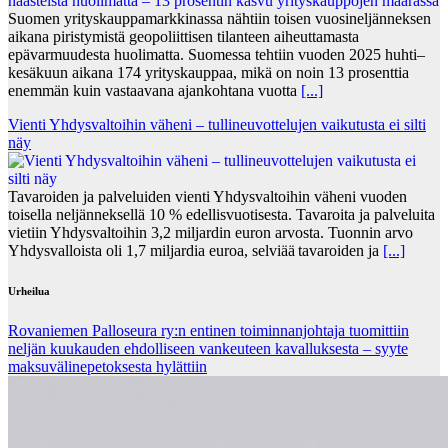
Suomen yrityskauppamarkkinassa nähtiin toisen vuosineljänneksen
aikana piristymistä geopoliittisen tilanteen aiheuttamasta
epävarmuudesta huolimatta. Suomessa tehtiin vuoden 2025 huhti–
kesäkuun aikana 174 yrityskauppaa, mikä on noin 13 prosenttia
enemmän kuin vastaavana ajankohtana vuotta
[...]
Vienti Yhdysvaltoihin väheni – tullineuvottelujen vaikutusta ei silti
näy
Tavaroiden ja palveluiden vienti Yhdysvaltoihin väheni vuoden
toisella neljänneksellä 10 % edellisvuotisesta. Tavaroita ja palveluita
vietiin Yhdysvaltoihin 3,2 miljardin euron arvosta. Tuonnin arvo
Yhdysvalloista oli 1,7 miljardia euroa, selviää tavaroiden ja
[...]
Urheilua
Rovaniemen Palloseura ry:n entinen toiminnanjohtaja tuo­mit­tiin
neljän kuu­kau­den eh­dol­li­seen van­keu­teen ka­val­luk­ses­ta – syyte
mak­su­vä­li­ne­pe­tok­ses­ta hy­lät­tiin