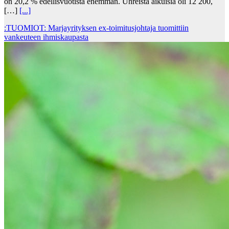
on 20,2 % edellisvuotista enemmän. Uhreista aikuisia oli 12 200,
[…]
[...]
:TUOMIOT: Marjayrityksen ex-toimitusjohtaja tuomittiin
vankeuteen ihmiskaupasta