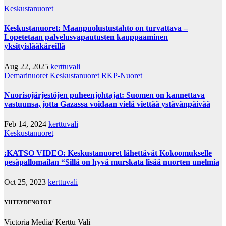
Keskustanuoret
Keskustanuoret: Maanpuolustustahto on turvattava –
Lopetetaan palvelusvapautusten kauppaaminen
yksityislääkäreillä
Aug 22, 2025
kerttuvali
Demarinuoret
Keskustanuoret
RKP-Nuoret
Nuorisojärjestöjen puheenjohtajat: Suomen on kannettava
vastuunsa, jotta Gazassa voidaan vielä viettää ystävänpäivää
Feb 14, 2024
kerttuvali
Keskustanuoret
:KATSO VIDEO: Keskustanuoret lähettävät Kokoomukselle
pesäpallomailan “Sillä on hyvä murskata lisää nuorten unelmia
Oct 25, 2023
kerttuvali
YHTEYDENOTOT
Victoria Media/ Kerttu Vali