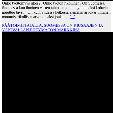
Onko työttömyys rikos?? Onko työtön rikollinen? On Suomessa.
Suomessa kun ihminen vasten tahtoaan joutuu työttömäksi kohtelu
muuttuu täysin. On kuin yhdessä hetkessä aiemmin arvokas ihminen
muuttuisi rikollisen arvottomaksi jonka on
[...]
PÄÄTOIMITTAJALTA: SUOMESSA ON KIUSAAJIEN JA
VÄKIVALLAN EHTYMÄTÖN MARKKINA