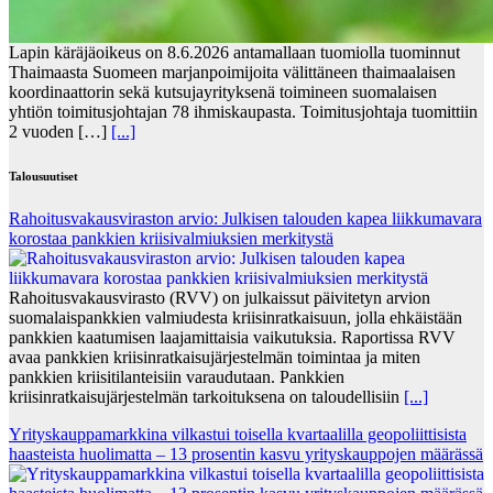
Lapin käräjäoikeus on 8.6.2026 antamallaan tuomiolla tuominnut
Thaimaasta Suomeen marjanpoimijoita välittäneen thaimaalaisen
koordinaattorin sekä kutsujayrityksenä toimineen suomalaisen
yhtiön toimitusjohtajan 78 ihmiskaupasta. Toimitusjohtaja tuomittiin
2 vuoden […]
[...]
Talousuutiset
Rahoitusvakausviraston arvio: Julkisen talouden kapea liikkumavara
korostaa pankkien kriisivalmiuksien merkitystä
Rahoitusvakausvirasto (RVV) on julkaissut päivitetyn arvion
suomalaispankkien valmiudesta kriisinratkaisuun, jolla ehkäistään
pankkien kaatumisen laajamittaisia vaikutuksia. Raportissa RVV
avaa pankkien kriisinratkaisujärjestelmän toimintaa ja miten
pankkien kriisitilanteisiin varaudutaan. Pankkien
kriisinratkaisujärjestelmän tarkoituksena on taloudellisiin
[...]
Yrityskauppamarkkina vilkastui toisella kvartaalilla geopoliittisista
haasteista huolimatta – 13 prosentin kasvu yrityskauppojen määrässä