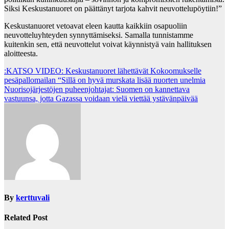
Siksi Keskustanuoret on päättänyt tarjota kahvit neuvottelupöytiin!”
Keskustanuoret vetoavat eleen kautta kaikkiin osapuoliin
neuvotteluyhteyden synnyttämiseksi. Samalla tunnistamme
kuitenkin sen, että neuvottelut voivat käynnistyä vain hallituksen
aloitteesta.
Post
:KATSO VIDEO: Keskustanuoret lähettävät Kokoomukselle
pesäpallomailan “Sillä on hyvä murskata lisää nuorten unelmia
navigation
Nuorisojärjestöjen puheenjohtajat: Suomen on kannettava
vastuunsa, jotta Gazassa voidaan vielä viettää ystävänpäivää
By
kerttuvali
Related Post