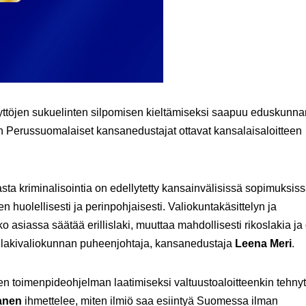
e tyttöjen sukuelinten silpomisen kieltämiseksi saapuu eduskunna
n Perussuomalaiset kansanedustajat ottavat kansalaisaloitteen
sta kriminalisointia on edellytetty kansainvälisissä sopimuksiss
n huolellisesti ja perinpohjaisesti. Valiokuntakäsittelyn ja
 asiassa säätää erillislaki, muuttaa mahdollisesti rikoslakia ja
o lakivaliokunnan puheenjohtaja, kansanedustaja
Leena Meri
.
en toimenpideohjelman laatimiseksi valtuustoaloitteenkin tehnyt
anen
ihmettelee, miten ilmiö saa esiintyä Suomessa ilman