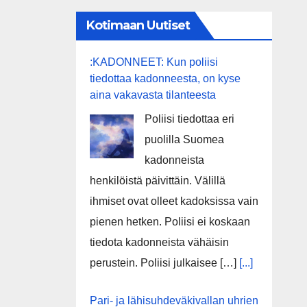
Kotimaan Uutiset
:KADONNEET: Kun poliisi
tiedottaa kadonneesta, on kyse
aina vakavasta tilanteesta
Poliisi tiedottaa eri
puolilla Suomea
kadonneista
henkilöistä päivittäin. Välillä
ihmiset ovat olleet kadoksissa vain
pienen hetken. Poliisi ei koskaan
tiedota kadonneista vähäisin
perustein. Poliisi julkaisee […]
[...]
Pari- ja lähisuhdeväkivallan uhrien