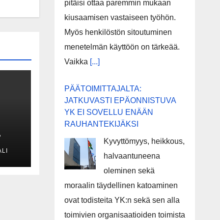
pitäisi ottaa paremmin mukaan
kiusaamisen vastaiseen työhön.
Myös henkilöstön sitoutuminen
menetelmän käyttöön on tärkeää.
Vaikka
[...]
PÄÄTOIMITTAJALTA:
JATKUVASTI EPÄONNISTUVA
YK EI SOVELLU ENÄÄN
RAUHANTEKIJÄKSI
Kyvyttömyys, heikkous,
LI
eli
halvaantuneena
oleminen sekä
sa
moraalin täydellinen katoaminen
ovat todisteita YK:n sekä sen alla
toimivien organisaatioiden toimista