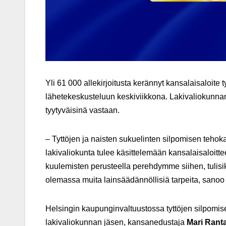
Yli 61 000 allekirjoitusta kerännyt kansalaisaloit
lähetekeskusteluun keskiviikkona. Lakivaliokunna
tyytyväisinä vastaan.
– Tyttöjen ja naisten sukuelinten silpomisen tehoka
lakivaliokunta tulee käsittelemään kansalaisaloittee
kuulemisten perusteella perehdymme siihen, tulisiko
olemassa muita lainsäädännöllisiä tarpeita, sano
Helsingin kaupunginvaltuustossa tyttöjen silpomis
lakivaliokunnan jäsen, kansanedustaja
Mari Rant