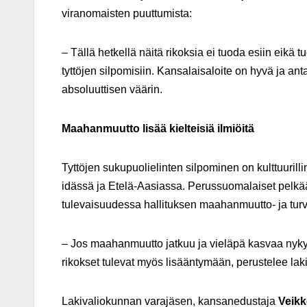
viranomaisten puuttumista:
– Tällä hetkellä näitä rikoksia ei tuoda esiin eikä 
tyttöjen silpomisiin. Kansalaisaloite on hyvä ja an
absoluuttisen väärin.
Maahanmuutto lisää kielteisiä ilmiöitä
Tyttöjen sukupuolielinten silpominen on kulttuurilli
idässä ja Etelä-Aasiassa. Perussuomalaiset pelkääv
tulevaisuudessa hallituksen maahanmuutto- ja turv
– Jos maahanmuutto jatkuu ja vieläpä kasvaa nykyis
rikokset tulevat myös lisääntymään, perustelee l
Lakivaliokunnan varajäsen, kansanedustaja
Veikk