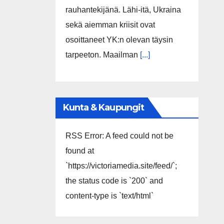
rauhantekijänä. Lähi-itä, Ukraina
sekä aiemman kriisit ovat
osoittaneet YK:n olevan täysin
tarpeeton. Maailman
[...]
Kunta & Kaupungit
RSS Error: A feed could not be
found at
`https://victoriamedia.site/feed/`;
the status code is `200` and
content-type is `text/html`