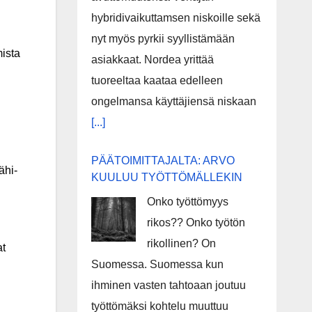
hybridivaikuttamsen niskoille sekä
nyt myös pyrkii syyllistämään
mista
asiakkaat. Nordea yrittää
tuoreeltaa kaataa edelleen
ongelmansa käyttäjiensä niskaan
[...]
PÄÄTOIMITTAJALTA: ARVO
ähi-
KUULUU TYÖTTÖMÄLLEKIN
Onko työttömyys
rikos?? Onko työtön
rikollinen? On
at
Suomessa. Suomessa kun
ihminen vasten tahtoaan joutuu
työttömäksi kohtelu muuttuu