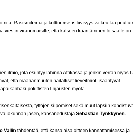
tuomita. Rasismileima ja kulttuurisensitiivisyys vaikeuttaa puuttu
taa viestin viranomaisille, että katseen kääntäminen toisaalle on
nen ilmiö, jota esiintyy lähinnä Afrikassa ja jonkin verran myös L
ät, että maahanmuuton haitalliset lieveilmiöt lisääntyvät
apaikanhakupoliittisten linjausten myötä.
enkaltaisesta, tyttöjen silpomiset sekä muut lapsiin kohdistuv
akivaliokunnan jäsen, kansanedustaja
Sebastian Tynkkynen
.
o Vallin
tähdentää, että kansalaisaloitteen kannattamisessa ja