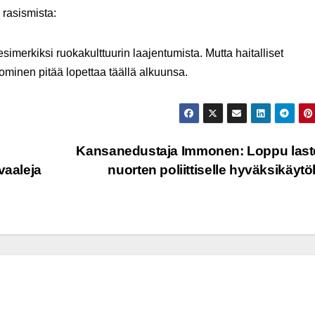
 rasismista:
simerkiksi ruokakulttuurin laajentumista. Mutta haitalliset
lpominen pitää lopettaa täällä alkuunsa.
Kansanedustaja Immonen: Loppu last
vaaleja
nuorten poliittiselle hyväksikäytö