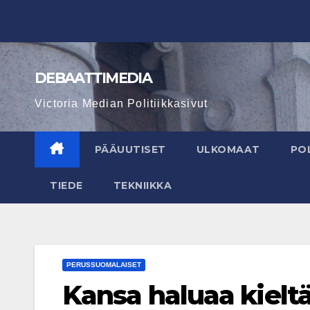
Skip
to
content
DEBAATTIMEDIA
Victoria Median Politiikkasivut
PÄÄUUTISET
ULKOMAAT
POL
TIEDE
TEKNIIKKA
PERUSSUOMALAISET
Kansa haluaa kielt