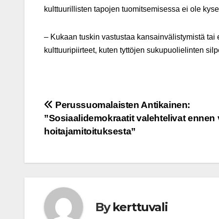
kulttuurillisten tapojen tuomitsemisessa ei ole kyse
– Kukaan tuskin vastustaa kansainvälistymistä tai e
kulttuuripiirteet, kuten tyttöjen sukupuolielinten si
Post
Perussuomalaisten Antikainen:
”Sosiaalidemokraatit valehtelivat ennen 
navigation
hoitajamitoituksesta”
By
kerttuvali