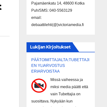
t
Pajamäenkatu 14, 48600 Kotka
Puh/SMS: 040-5563129
email:
debaattilehti(@)victoriamedia.fi
Lukijan Kirjoitukset
PÄÄTOIMITTAJALTA:TUBETTAJI
EN YLIARVOSTUS
ERIARVOISTAA
Missä vaiheessa ja
miksi media päätti että
vain Tubettajia on
suosittava. Nykyään kun