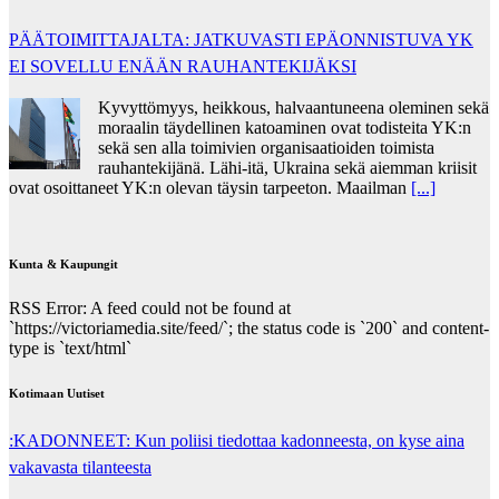
PÄÄTOIMITTAJALTA: JATKUVASTI EPÄONNISTUVA YK
EI SOVELLU ENÄÄN RAUHANTEKIJÄKSI
Kyvyttömyys, heikkous, halvaantuneena oleminen sekä
moraalin täydellinen katoaminen ovat todisteita YK:n
sekä sen alla toimivien organisaatioiden toimista
rauhantekijänä. Lähi-itä, Ukraina sekä aiemman kriisit
ovat osoittaneet YK:n olevan täysin tarpeeton. Maailman
[...]
Kunta & Kaupungit
RSS Error: A feed could not be found at
`https://victoriamedia.site/feed/`; the status code is `200` and content-
type is `text/html`
Kotimaan Uutiset
:KADONNEET: Kun poliisi tiedottaa kadonneesta, on kyse aina
vakavasta tilanteesta