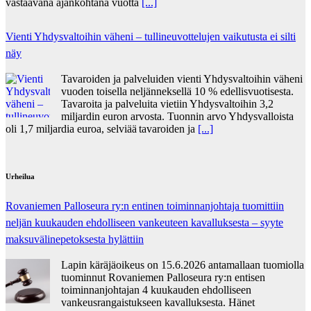
vastaavana ajankohtana vuotta
[...]
Vienti Yhdysvaltoihin väheni – tullineuvottelujen vaikutusta ei silti
näy
Tavaroiden ja palveluiden vienti Yhdysvaltoihin väheni
vuoden toisella neljänneksellä 10 % edellisvuotisesta.
Tavaroita ja palveluita vietiin Yhdysvaltoihin 3,2
miljardin euron arvosta. Tuonnin arvo Yhdysvalloista
oli 1,7 miljardia euroa, selviää tavaroiden ja
[...]
Urheilua
Rovaniemen Palloseura ry:n entinen toiminnanjohtaja tuo­mit­tiin
neljän kuu­kau­den eh­dol­li­seen van­keu­teen ka­val­luk­ses­ta – syyte
mak­su­vä­li­ne­pe­tok­ses­ta hy­lät­tiin
Lapin käräjäoikeus on 15.6.2026 antamallaan tuomiolla
tuominnut Rovaniemen Palloseura ry:n entisen
toiminnanjohtajan 4 kuukauden ehdolliseen
vankeusrangaistukseen kavalluksesta. Hänet