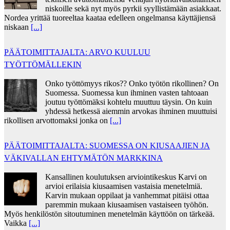
niskoille sekä nyt myös pyrkii syyllistämään asiakkaat.
Nordea yrittää tuoreeltaa kaataa edelleen ongelmansa käyttäjiensä
niskaan
[...]
PÄÄTOIMITTAJALTA: ARVO KUULUU
TYÖTTÖMÄLLEKIN
Onko työttömyys rikos?? Onko työtön rikollinen? On
Suomessa. Suomessa kun ihminen vasten tahtoaan
joutuu työttömäksi kohtelu muuttuu täysin. On kuin
yhdessä hetkessä aiemmin arvokas ihminen muuttuisi
rikollisen arvottomaksi jonka on
[...]
PÄÄTOIMITTAJALTA: SUOMESSA ON KIUSAAJIEN JA
VÄKIVALLAN EHTYMÄTÖN MARKKINA
Kansallinen koulutuksen arviointikeskus Karvi on
arvioi erilaisia kiusaamisen vastaisia menetelmiä.
Karvin mukaan oppilaat ja vanhemmat pitäisi ottaa
paremmin mukaan kiusaamisen vastaiseen työhön.
Myös henkilöstön sitoutuminen menetelmän käyttöön on tärkeää.
Vaikka
[...]