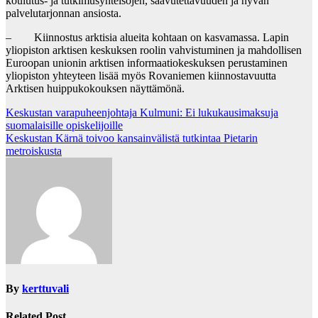
koulutus- ja tutkimusyhteisöjen, saavutettavuuden ja hyvän
palvelutarjonnan ansiosta.
– Kiinnostus arktisia alueita kohtaan on kasvamassa. Lapin
yliopiston arktisen keskuksen roolin vahvistuminen ja mahdollisen
Euroopan unionin arktisen informaatiokeskuksen perustaminen
yliopiston yhteyteen lisää myös Rovaniemen kiinnostavuutta
Arktisen huippukokouksen näyttämönä.
Post
Keskustan varapuheenjohtaja Kulmuni: Ei lukukausimaksuja
suomalaisille opiskelijoille
navigation
Keskustan Kärnä toivoo kansainvälistä tutkintaa Pietarin
metroiskusta
By
kerttuvali
Related Post