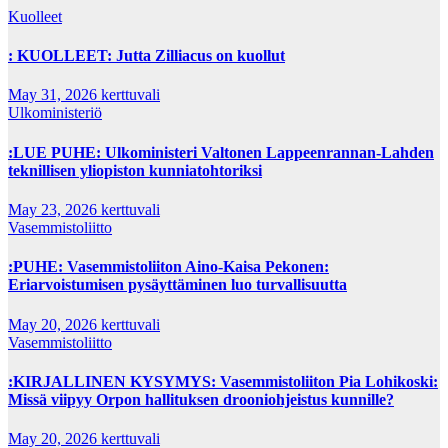
Kuolleet
: KUOLLEET: Jutta Zilliacus on kuollut
May 31, 2026
kerttuvali
Ulkoministeriö
:LUE PUHE: Ulkoministeri Valtonen Lappeenrannan-Lahden
teknillisen yliopiston kunniatohtoriksi
May 23, 2026
kerttuvali
Vasemmistoliitto
:PUHE: Vasemmistoliiton Aino-Kaisa Pekonen:
Eriarvoistumisen pysäyttäminen luo turvallisuutta
May 20, 2026
kerttuvali
Vasemmistoliitto
:KIRJALLINEN KYSYMYS: Vasemmistoliiton Pia Lohikoski:
Missä viipyy Orpon hallituksen drooniohjeistus kunnille?
May 20, 2026
kerttuvali