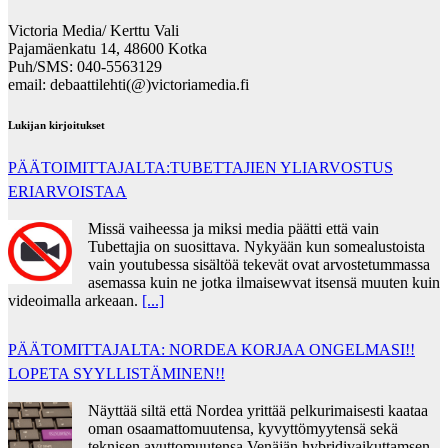
Victoria Media/ Kerttu Vali
Pajamäenkatu 14, 48600 Kotka
Puh/SMS: 040-5563129
email: debaattilehti(@)victoriamedia.fi
Lukijan kirjoitukset
PÄÄTOIMITTAJALTA:TUBETTAJIEN YLIARVOSTUS
ERIARVOISTAA
Missä vaiheessa ja miksi media päätti että vain
Tubettajia on suosittava. Nykyään kun somealustoista
vain youtubessa sisältöä tekevät ovat arvostetummassa
asemassa kuin ne jotka ilmaisewvat itsensä muuten kuin
videoimalla arkeaan.
[...]
PÄÄTOMITTAJALTA: NORDEA KORJAA ONGELMASI!!
LOPETA SYYLLISTÄMINEN!!
Näyttää siltä että Nordea yrittää pelkurimaisesti kaataa
oman osaamattomuutensa, kyvyttömyytensä sekä
teknisen avuttomuutensa Venäjän hybridivaikuttamsen