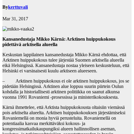
By
kerttuvali
Mar 31, 2017
Kansanedustaja Mikko Kärnä: Arktinen huippukokous
pidettävä arktisella alueella
Keskustan lappilainen kansanedustaja Mikko Kärnä ehdottaa, että
Arktinen huippukokous tulee järjestää Suomen arktisella alueella
eikä Helsingissä. Kansanedustaja nostaa yleiseen keskusteluun, että
Helsinki ei varsinaisesti kuulu arktiseen alueeseen.
– Arktinen huippukokous ei ole arktinen huippukokous, jos se
pidetään Helsingissä. Arktinen alue loppuu suurin piirtein Oulun
kohdalla ja historiallisesti arktinen politiikka on saanut alkunsa
vuonna 1991 Rovaniemi -prosessissa ja ministerikokouksesta.
Kärnä ihmettelee, että Arktista huippukokousta oltaisiin viemässä
pois arktiselta alueelta. Arktisen huippukokouksen järjestämiseksi
Rovaniemellä on monia hyviä perusteluita. Rovaniemellä on
potentiaalia kasvaa merkittäväksi kokous- ja
kongressimatkailukaupungiksi alueen hallinnollisen aseman,