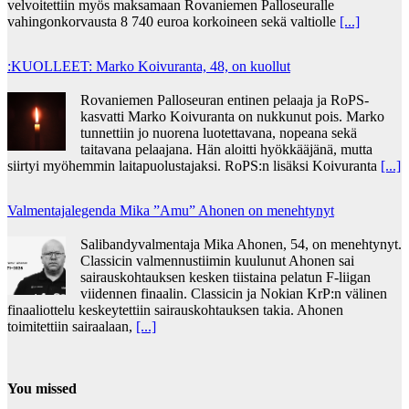
velvoitettiin myös maksamaan Rovaniemen Palloseuralle
vahingonkorvausta 8 740 euroa korkoineen sekä valtiolle
[...]
:KUOLLEET: Marko Koivuranta, 48, on kuollut
Rovaniemen Palloseuran entinen pelaaja ja RoPS-
kasvatti Marko Koivuranta on nukkunut pois. Marko
tunnettiin jo nuorena luotettavana, nopeana sekä
taitavana pelaajana. Hän aloitti hyökkääjänä, mutta
siirtyi myöhemmin laitapuolustajaksi. RoPS:n lisäksi Koivuranta
[...]
Valmentajalegenda Mika ”Amu” Ahonen on menehtynyt
Salibandyvalmentaja Mika Ahonen, 54, on menehtynyt.
Classicin valmennustiimin kuulunut Ahonen sai
sairauskohtauksen kesken tiistaina pelatun F-liigan
viidennen finaalin. Classicin ja Nokian KrP:n välinen
finaaliottelu keskeytettiin sairauskohtauksen takia. Ahonen
toimitettiin sairaalaan,
[...]
You missed