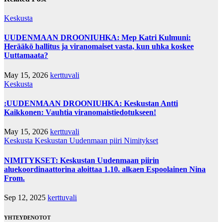
Keskusta
UUDENMAAN DROONIUHKA: Mep Katri Kulmuni:
Herääkö hallitus ja viranomaiset vasta, kun uhka koskee
Uuttamaata?
May 15, 2026
kerttuvali
Keskusta
:UUDENMAAN DROONIUHKA: Keskustan Antti
Kaikkonen: Vauhtia viranomaistiedotukseen!
May 15, 2026
kerttuvali
Keskusta
Keskustan Uudenmaan piiri
Nimitykset
NIMITYKSET: Keskustan Uudenmaan piirin
aluekoordinaattorina aloittaa 1.10. alkaen Espoolainen Nina
From.
Sep 12, 2025
kerttuvali
YHTEYDENOTOT