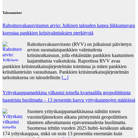
Talousuutiset
Rahoitusvakausviraston arvio: Julkisen talouden kapea liikkumavara
korostaa pankkien kriisivalmiuksien merkitystä
Rahoitusvakausvirasto (RVV) on julkaissut päivitetyn
arvion suomalaispankkien valmiudesta
kriisinratkaisuun, jolla ehkäistään pankkien kaatumisen
laajamittaisia vaikutuksia. Raportissa RVV avaa
pankkien kriisinratkaisujärjestelmän toimintaa ja miten pankkien
kriisitilanteisiin varaudutaan. Pankkien kriisinratkaisujärjestelmän
tarkoituksena on taloudellisiin
[...]
Yrityskauppamarkkina vilkastui toisella kvartaalilla geopoliittisista
haasteista huolimatta – 13 prosentin kasvu yrityskauppojen määrässä
Suomen yrityskauppamarkkinassa nähtiin toisen
vuosineljänneksen aikana piristymistä geopoliittisen
tilanteen aiheuttamasta epävarmuudesta huolimatta.
Suomessa tehtiin vuoden 2025 huhti–kesäkuun aikana
174 yrityskauppaa, mikä on noin 13 prosenttia enemmän kuin