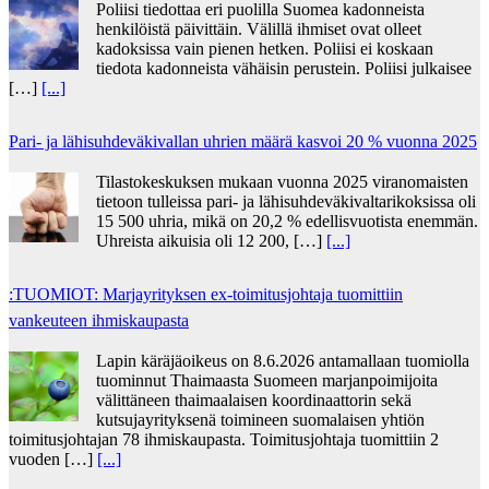
Poliisi tiedottaa eri puolilla Suomea kadonneista
henkilöistä päivittäin. Välillä ihmiset ovat olleet
kadoksissa vain pienen hetken. Poliisi ei koskaan
tiedota kadonneista vähäisin perustein. Poliisi julkaisee
[…]
[...]
Pari- ja lähisuhdeväkivallan uhrien määrä kasvoi 20 % vuonna 2025
Tilastokeskuksen mukaan vuonna 2025 viranomaisten
tietoon tulleissa pari- ja lähisuhdeväkivaltarikoksissa oli
15 500 uhria, mikä on 20,2 % edellisvuotista enemmän.
Uhreista aikuisia oli 12 200, […]
[...]
:TUOMIOT: Marjayrityksen ex-toimitusjohtaja tuomittiin
vankeuteen ihmiskaupasta
Lapin käräjäoikeus on 8.6.2026 antamallaan tuomiolla
tuominnut Thaimaasta Suomeen marjanpoimijoita
välittäneen thaimaalaisen koordinaattorin sekä
kutsujayrityksenä toimineen suomalaisen yhtiön
toimitusjohtajan 78 ihmiskaupasta. Toimitusjohtaja tuomittiin 2
vuoden […]
[...]