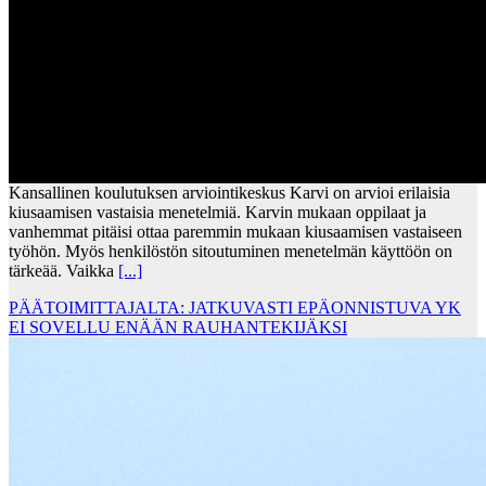
Kansallinen koulutuksen arviointikeskus Karvi on arvioi erilaisia
kiusaamisen vastaisia menetelmiä. Karvin mukaan oppilaat ja
vanhemmat pitäisi ottaa paremmin mukaan kiusaamisen vastaiseen
työhön. Myös henkilöstön sitoutuminen menetelmän käyttöön on
tärkeää. Vaikka
[...]
PÄÄTOIMITTAJALTA: JATKUVASTI EPÄONNISTUVA YK
EI SOVELLU ENÄÄN RAUHANTEKIJÄKSI