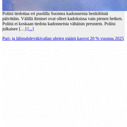
Poliisi tiedottaa eri puolilla Suomea kadonneista henkilöistä
päivittäin. Välillä ihmiset ovat olleet kadoksissa vain pienen hetken.
Poliisi ei koskaan tiedota kadonneista vähäisin perustein. Poliisi
julkaisee […]
[...]
Pari- ja lähisuhdeväkivallan uhrien määrä kasvoi 20 % vuonna 2025