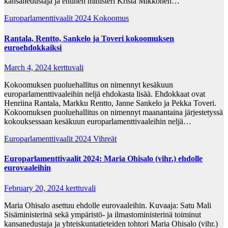
kansanedustaja ja entinen ministeri Krista Mikkonen…
Europarlamenttivaalit 2024
Kokoomus
Rantala, Rentto, Sankelo ja Toveri kokoomuksen
euroehdokkaiksi
March 4, 2024
kerttuvali
Kokoomuksen puoluehallitus on nimennyt kesäkuun
europarlamenttivaaleihin neljä ehdokasta lisää. Ehdokkaat ovat
Henriina Rantala, Markku Rentto, Janne Sankelo ja Pekka Toveri.
Kokoomuksen puoluehallitus on nimennyt maanantaina järjestetyssä
kokouksessaan kesäkuun europarlamenttivaaleihin neljä…
Europarlamenttivaalit 2024
Vihreät
Europarlamenttivaalit 2024: Maria Ohisalo (vihr.) ehdolle
eurovaaleihin
February 20, 2024
kerttuvali
Maria Ohisalo asettuu ehdolle eurovaaleihin. Kuvaaja: Satu Mali
Sisäministerinä sekä ympäristö- ja ilmastoministerinä toiminut
kansanedustaja ja yhteiskuntatieteiden tohtori Maria Ohisalo (vihr.)