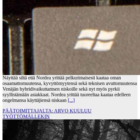
Näyttää siltä että Nordea yrittää pelkurimaisesti kaataa oman
osaamattomuutensa, kyvyttömyytensä sekä teknisen avuttomuutensa
Venäjän hybridivaikuttamsen niskoille sekä nyt myös pyrkii
syyllistämään asiakkaat. Nordea yrittää tuoreeltaa kaataa edelleen
ongelmansa käyttäjiensä niskaan
[...]
PÄÄTOIMITTAJALTA: ARVO KUULUU
TYÖTTÖMÄLLEKIN