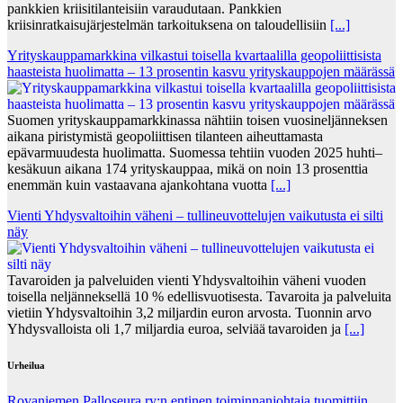
pankkien kriisitilanteisiin varaudutaan. Pankkien
kriisinratkaisujärjestelmän tarkoituksena on taloudellisiin
[...]
Yrityskauppamarkkina vilkastui toisella kvartaalilla geopoliittisista
haasteista huolimatta – 13 prosentin kasvu yrityskauppojen määrässä
Suomen yrityskauppamarkkinassa nähtiin toisen vuosineljänneksen
aikana piristymistä geopoliittisen tilanteen aiheuttamasta
epävarmuudesta huolimatta. Suomessa tehtiin vuoden 2025 huhti–
kesäkuun aikana 174 yrityskauppaa, mikä on noin 13 prosenttia
enemmän kuin vastaavana ajankohtana vuotta
[...]
Vienti Yhdysvaltoihin väheni – tullineuvottelujen vaikutusta ei silti
näy
Tavaroiden ja palveluiden vienti Yhdysvaltoihin väheni vuoden
toisella neljänneksellä 10 % edellisvuotisesta. Tavaroita ja palveluita
vietiin Yhdysvaltoihin 3,2 miljardin euron arvosta. Tuonnin arvo
Yhdysvalloista oli 1,7 miljardia euroa, selviää tavaroiden ja
[...]
Urheilua
Rovaniemen Palloseura ry:n entinen toiminnanjohtaja tuo­mit­tiin