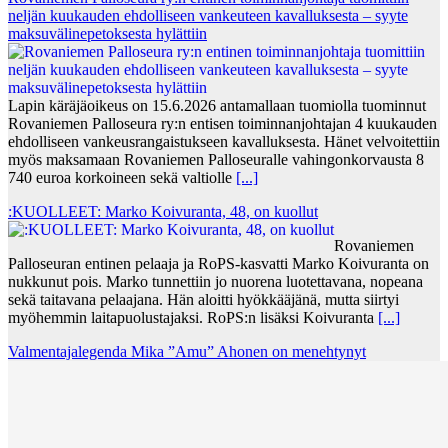
neljän kuu­kau­den eh­dol­li­seen van­keu­teen ka­val­luk­ses­ta – syyte
mak­su­vä­li­ne­pe­tok­ses­ta hy­lät­tiin
Lapin käräjäoikeus on 15.6.2026 antamallaan tuomiolla tuominnut
Rovaniemen Palloseura ry:n entisen toiminnanjohtajan 4 kuukauden
ehdolliseen vankeusrangaistukseen kavalluksesta. Hänet velvoitettiin
myös maksamaan Rovaniemen Palloseuralle vahingonkorvausta 8
740 euroa korkoineen sekä valtiolle
[...]
:KUOLLEET: Marko Koivuranta, 48, on kuollut
Rovaniemen
Palloseuran entinen pelaaja ja RoPS-kasvatti Marko Koivuranta on
nukkunut pois. Marko tunnettiin jo nuorena luotettavana, nopeana
sekä taitavana pelaajana. Hän aloitti hyökkääjänä, mutta siirtyi
myöhemmin laitapuolustajaksi. RoPS:n lisäksi Koivuranta
[...]
Valmentajalegenda Mika ”Amu” Ahonen on menehtynyt