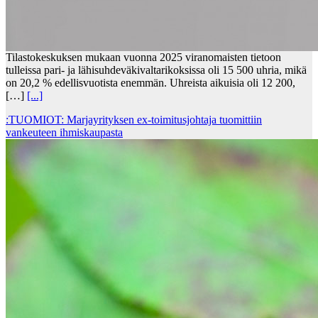
Tilastokeskuksen mukaan vuonna 2025 viranomaisten tietoon
tulleissa pari- ja lähisuhdeväkivaltarikoksissa oli 15 500 uhria, mikä
on 20,2 % edellisvuotista enemmän. Uhreista aikuisia oli 12 200,
[…]
[...]
:TUOMIOT: Marjayrityksen ex-toimitusjohtaja tuomittiin
vankeuteen ihmiskaupasta