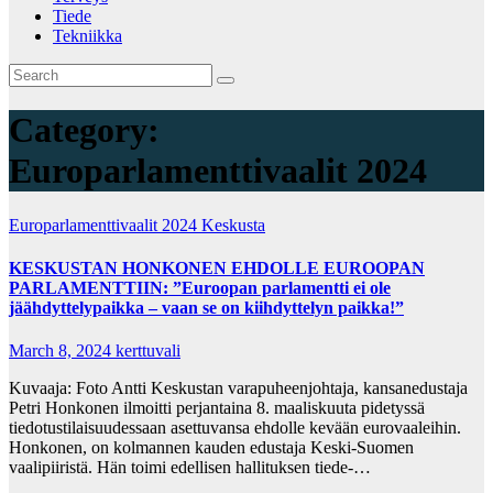
Tiede
Tekniikka
Category:
Europarlamenttivaalit 2024
Europarlamenttivaalit 2024
Keskusta
KESKUSTAN HONKONEN EHDOLLE EUROOPAN
PARLAMENTTIIN: ”Euroopan parlamentti ei ole
jäähdyttelypaikka – vaan se on kiihdyttelyn paikka!”
March 8, 2024
kerttuvali
Kuvaaja: Foto Antti Keskustan varapuheenjohtaja, kansanedustaja
Petri Honkonen ilmoitti perjantaina 8. maaliskuuta pidetyssä
tiedotustilaisuudessaan asettuvansa ehdolle kevään eurovaaleihin.
Honkonen, on kolmannen kauden edustaja Keski-Suomen
vaalipiiristä. Hän toimi edellisen hallituksen tiede-…