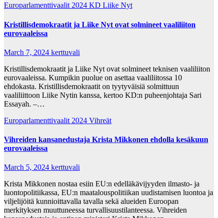
Europarlamenttivaalit 2024
KD
Liike Nyt
Kristillisdemokraatit ja Liike Nyt ovat solmineet vaaliliiton
eurovaaleissa
March 7, 2024
kerttuvali
Kristillisdemokraatit ja Liike Nyt ovat solmineet teknisen vaaliliiton
eurovaaleissa. Kumpikin puolue on asettaa vaaliliitossa 10
ehdokasta. Kristillisdemokraatit on tyytyväisiä solmittuun
vaaliliittoon Liike Nytin kanssa, kertoo KD:n puheenjohtaja Sari
Essayah. –…
Europarlamenttivaalit 2024
Vihreät
Vihreiden kansanedustaja Krista Mikkonen ehdolla kesäkuun
eurovaaleissa
March 5, 2024
kerttuvali
Krista Mikkonen nostaa esiin EU:n edelläkävijyyden ilmasto- ja
luontopolitiikassa, EU:n maatalouspolitiikan uudistamisen luontoa ja
viljelijöitä kunnioittavalla tavalla sekä alueiden Euroopan
merkityksen muuttuneessa turvallisuustilanteessa. Vihreiden