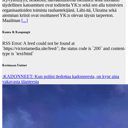
täydellinen katoaminen ovat todisteita YK:n sekä sen alla toimivien
organisaatioiden toimista rauhantekijänä. Lähi-itä, Ukraina sekä
aiemman kriisit ovat osoittaneet YK:n olevan täysin tarpeeton.
Maailman
[...]
Kunta & Kaupungit
RSS Error: A feed could not be found at
`https://victoriamedia.site/feed/`; the status code is `200` and content-
type is `text/html`
Kotimaan Uutiset
:KADONNEET: Kun poliisi tiedottaa kadonneesta, on kyse aina
vakavasta tilanteesta