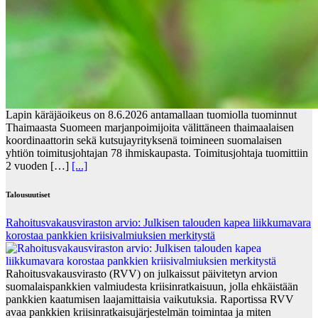
Lapin käräjäoikeus on 8.6.2026 antamallaan tuomiolla tuominnut
Thaimaasta Suomeen marjanpoimijoita välittäneen thaimaalaisen
koordinaattorin sekä kutsujayrityksenä toimineen suomalaisen
yhtiön toimitusjohtajan 78 ihmiskaupasta. Toimitusjohtaja tuomittiin
2 vuoden […]
[...]
Talousuutiset
Rahoitusvakausviraston arvio: Julkisen talouden kapea liikkumavara
korostaa pankkien kriisivalmiuksien merkitystä
Rahoitusvakausvirasto (RVV) on julkaissut päivitetyn arvion
suomalaispankkien valmiudesta kriisinratkaisuun, jolla ehkäistään
pankkien kaatumisen laajamittaisia vaikutuksia. Raportissa RVV
avaa pankkien kriisinratkaisujärjestelmän toimintaa ja miten