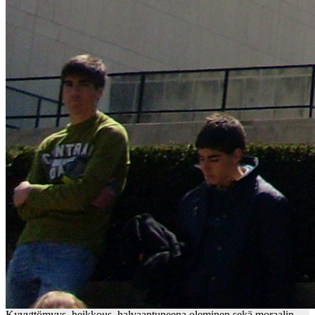
Kyvyttömyys, heikkous, halvaantuneena oleminen sekä moraalin