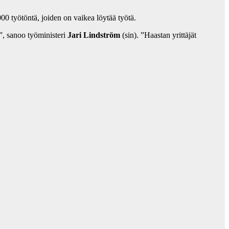
0 työtöntä, joiden on vaikea löytää työtä.
ä”, sanoo työministeri
Jari Lindström
(sin). ”Haastan yrittäjät