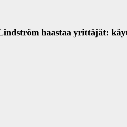
ndström haastaa yrittäjät: käy