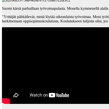
Suomi kärsii parhaillaan työvoimapulasta. Monella kymmenellä alalla
”Yrittäjät pähkäilevät, mistä löytää oikeanlaista työvoimaa. Moni työt
harkitsemaan oppisopimuskoulutusta. Koulutukseen tulijoita olisi, jos v