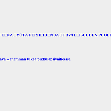
LUEENA TYÖTÄ PERHEIDEN JA TURVALLISUUDEN PUOL
ttava – enemmän tukea pikkulapsivaiheessa