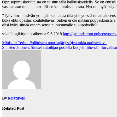
Oppisopimuskoulutusta on uusittu tällä hallituskaudella. Se on entist
vastaamaan muun ammatillisen koulutuksen tasoa. Nyt on myös käytössä
”Työvoimaa etsivän yrittäjän kannattaa olla yhteydessä oman alueensa
kuka ehtii opastaa koulutettavaa. Siihen ei ole mitään poppaskonsteja.
olisi kyky siirtää osaamisensa nuoremmalle sukupolvelle?”
sekä blogikirjoitus aiheesta 9.6.2018
http://jarilindstrom.puheenvuo
Post
Ministeri Terho: Poliittisten nuorisojärjestöjen tukia uudistettava
Sinisten Jalonen: Siniset autoilijan puolella budjettiriihessä – turvallis
navigation
By
kerttuvali
Related Post