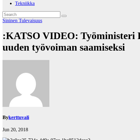
Tekniikka
Sininen Tulevaisuus
:KATSO VIDEO: Työministeri Li
uuden työvoiman saamiseksi
By
kerttuvali
Jun 20, 2018