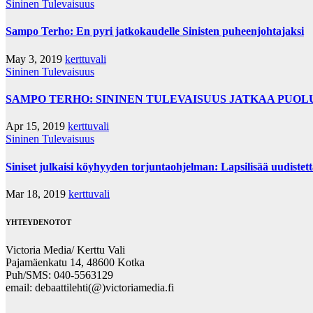
Sininen Tulevaisuus
Sampo Terho: En pyri jatkokaudelle Sinisten puheenjohtajaksi
May 3, 2019
kerttuvali
Sininen Tulevaisuus
SAMPO TERHO: SININEN TULEVAISUUS JATKAA PUO
Apr 15, 2019
kerttuvali
Sininen Tulevaisuus
Siniset julkaisi köyhyyden torjuntaohjelman: Lapsilisää uudiste
Mar 18, 2019
kerttuvali
YHTEYDENOTOT
Victoria Media/ Kerttu Vali
Pajamäenkatu 14, 48600 Kotka
Puh/SMS: 040-5563129
email: debaattilehti(@)victoriamedia.fi