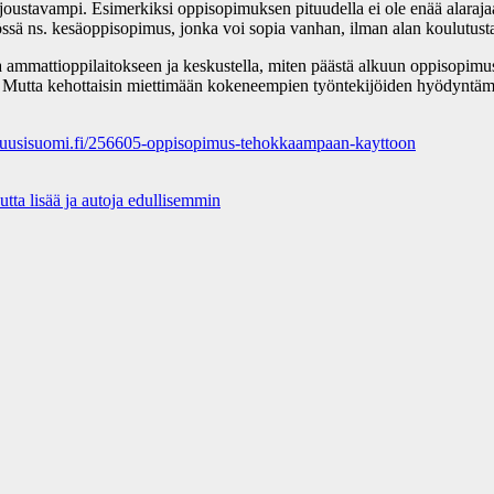
ä joustavampi. Esimerkiksi oppisopimuksen pituudella ei ole enää alaraj
 ns. kesäoppisopimus, jonka voi sopia vanhan, ilman alan koulutusta o
 ammattioppilaitokseen ja keskustella, miten päästä alkuun oppisopimus
 Mutta kehottaisin miettimään kokeneempien työntekijöiden hyödyntämistä
ro.uusisuomi.fi/256605-oppisopimus-tehokkaampaan-kayttoon
uutta lisää ja autoja edullisemmin