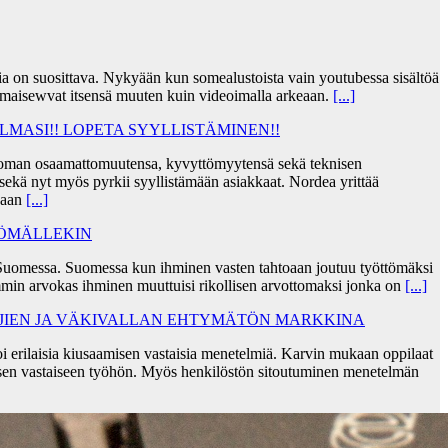
jia on suosittava. Nykyään kun somealustoista vain youtubessa sisältöä
lmaisewvat itsensä muuten kuin videoimalla arkeaan.
[...]
MASI!! LOPETA SYYLLISTÄMINEN!!
taa oman osaamattomuutensa, kyvyttömyytensä sekä teknisen
ekä nyt myös pyrkii syyllistämään asiakkaat. Nordea yrittää
skaan
[...]
TÖMÄLLEKIN
Suomessa. Suomessa kun ihminen vasten tahtoaan joutuu työttömäksi
min arvokas ihminen muuttuisi rikollisen arvottomaksi jonka on
[...]
AJIEN JA VÄKIVALLAN EHTYMÄTÖN MARKKINA
i erilaisia kiusaamisen vastaisia menetelmiä. Karvin mukaan oppilaat
sen vastaiseen työhön. Myös henkilöstön sitoutuminen menetelmän