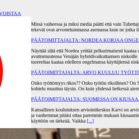
RVOISTAA
Missä vaiheessa ja miksi media päätti että vain Tubetta
tekevät ovat arvostetummassa asemassa kuin ne jotka i
PÄÄTOMITTAJALTA: NORDEA KORJAA ONGEL
Näyttää siltä että Nordea yrittää pelkurimaisesti kaa
avuttomuutensa Venäjän hybridivaikuttamsen niskoille s
tuoreeltaa kaataa edelleen ongelmansa käyttäjiensä ni
PÄÄTOIMITTAJALTA: ARVO KUULUU TYÖT
Onko työttömyys rikos?? Onko työtön rikollinen? On 
kohtelu muuttuu täysin. On kuin yhdessä hetkessä aiem
PÄÄTOIMITTAJALTA: SUOMESSA ON KIUSA
Kansallinen koulutuksen arviointikeskus Karvi on arvio
ja vanhemmat pitäisi ottaa paremmin mukaan kiusaami
käyttöön on tärkeää. Vaikka
[...]