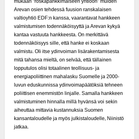
mukaan “roskapankkimaiseen yhtiöön” muiden
Arevan osien tehdessä fuusion ranskalaisen
valtioyhtiö EDF:n kanssa, vaarantavat hankkeen
valmistumisen todennäköisyyttä ja Arevan kykyä
kantaa vastuuta hankkeesta. On merkittävä
todennäköisyys sille, että hanke ei koskaan
valmistu. Oli itse ydinvoiman lisärakentamisesta
mitä tahansa mieltä, on selvää, että tällainen
lopputulos olisi totaalinen teollisuus- ja
energiapoliittinen mahalasku Suomelle ja 2000-
luvun eduskunnissa ydinvoimapäätöksiä tehneen
poliittisen enemmistön linjalle. Samalla hankkeen
valmistuminen hinnalla millä hyvänsä voi sekin
aiheuttaa mittavia kustannuksia Suomen
kansantaloudelle ja myös julkistaloudelle, Niinistö
jatkaa.