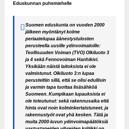
Eduskunnan puhemiehelle
Suomen eduskunta on vuoden 2000
jälkeen myöntänyt kolme
periaatelupaa äänestystulosten
perusteella uusille ydinvoimaloille:
Teollisuuden Voiman (TVO) Olkiluoto 3
ja 4 sekä Fennovoiman Hanhikivi.
Yksikään näistä laitoksista ei ole
valmistunut. Olkiluoto 3:n lupaa
perusteltiin sillä, että se olisi edullisin
ja varmin tapa tuottaa lisäsähköä
Suomeen. Kumpikaan lupauksista ei
ole toteutunut: sekä rakennusaika että
hinta ovat noin kolminkertaistuneet, ja
rakennustyöt ovat yhä kesken. Tätä ja
muita 2000-luvun ydinvoimapäätöksiä
vastustaneiden vihreiden kritiikki on