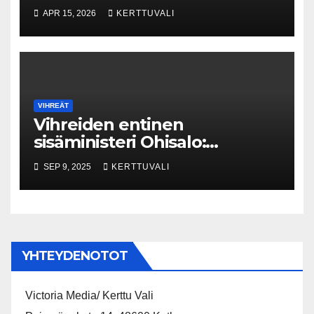
APR 15, 2026
KERTTUVALI
VIHREÄT
Vihreiden entinen
sisäministeri Ohisalo:
Äärioikeistoa koskevan tiedon
SEP 9, 2025
KERTTUVALI
rajoittaminen Supon
nettisivuilla on vaarallista
YHTEYDENOTOT
Victoria Media/ Kerttu Vali