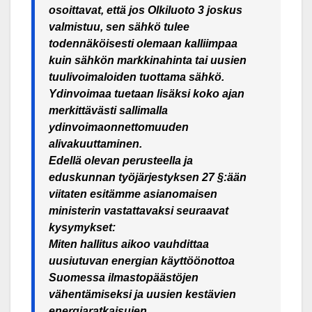
osoittavat, että jos Olkiluoto 3 joskus
valmistuu, sen sähkö tulee
todennäköisesti olemaan kalliimpaa
kuin sähkön markkinahinta tai uusien
tuulivoimaloiden tuottama sähkö.
Ydinvoimaa tuetaan lisäksi koko ajan
merkittävästi sallimalla
ydinvoimaonnettomuuden
alivakuuttaminen.
Edellä olevan perusteella ja
eduskunnan työjärjestyksen 27 §:ään
viitaten esitämme asianomaisen
ministerin vastattavaksi seuraavat
kysymykset:
Miten hallitus aikoo vauhdittaa
uusiutuvan energian käyttöönottoa
Suomessa ilmastopäästöjen
vähentämiseksi ja uusien kestävien
energiaratkaisujen