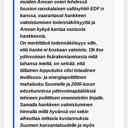
muiden Arevan osien tehdessä
fuusion ranskalaisen valtioyhtiö EDF:n
kanssa, vaarantavat hankkeen
valmistumisen todennäköisyyttä ja
Arevan kykyä kantaa vastuuta
hankkeesta.
On merkittävä todennäköisyys sille,
että hanke ei koskaan valmistu. Oli itse
ydinvoiman lisärakentamisesta mitä
tahansa mieltä, on selvää, että
tällainen lopputulos olisi totaalinen
teollisuus- ja energiapoliittinen
mahalasku Suomelle ja 2000-luvun
eduskunnissa ydinvoimapäätöksiä
tehneen poliittisen enemmistön linjalle.
Samalla hankkeen valmistuminen
hinnalla millä hyvänsä voi sekin
aiheuttaa mittavia kustannuksia
Suomen kansantaloudelle ja myös