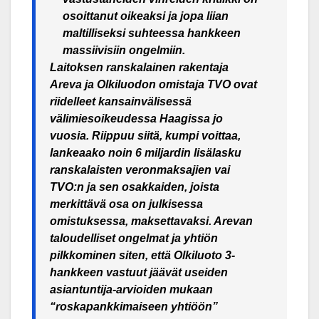
osoittanut oikeaksi ja jopa liian
maltilliseksi suhteessa hankkeen
massiivisiin ongelmiin.
Laitoksen ranskalainen rakentaja
Areva ja Olkiluodon omistaja TVO ovat
riidelleet kansainvälisessä
välimiesoikeudessa Haagissa jo
vuosia. Riippuu siitä, kumpi voittaa,
lankeaako noin 6 miljardin lisälasku
ranskalaisten veronmaksajien vai
TVO:n ja sen osakkaiden, joista
merkittävä osa on julkisessa
omistuksessa, maksettavaksi. Arevan
taloudelliset ongelmat ja yhtiön
pilkkominen siten, että Olkiluoto 3-
hankkeen vastuut jäävät useiden
asiantuntija-arvioiden mukaan
“roskapankkimaiseen yhtiöön”