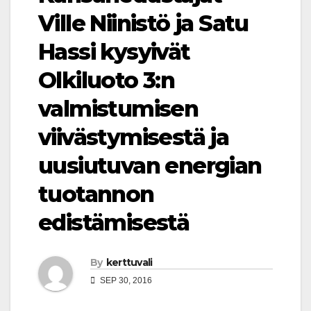
Ville Niinistö ja Satu
Hassi kysyivät
Olkiluoto 3:n
valmistumisen
viivästymisestä ja
uusiutuvan energian
tuotannon
edistämisestä
By
kerttuvali
SEP 30, 2016