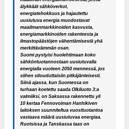
älykkäät sähköverkot,
energiatehokkuus ja hajautettu
uusiutuva energia muodostavat
maailmanmarkkinoiden kasvusta,
energiamarkkinoiden rakenteesta ja
ilmastopäästöjen vähentämisestä yhä
merkittävämmän osan.
Suomi pystyisi huolehtimaan koko
sähköntuotannostaan uusiutuvalla
energialla vuoteen 2050 mennessä, jos
siihen sitouduttaisiin pitkäjänteisesti.
Siinä ajassa, kun Suomessa on
turhaan koetettu saada Olkiluoto 3:a
valmiiksi, on Saksassa rakennettu yli
10 kertaa Fennovoiman Hanhikiven
laitoksen suunniteltua vuosituotantoa
vastaava määrä uusiutuvaa energiaa.
Ruotsissa ja Tanskassa taas on