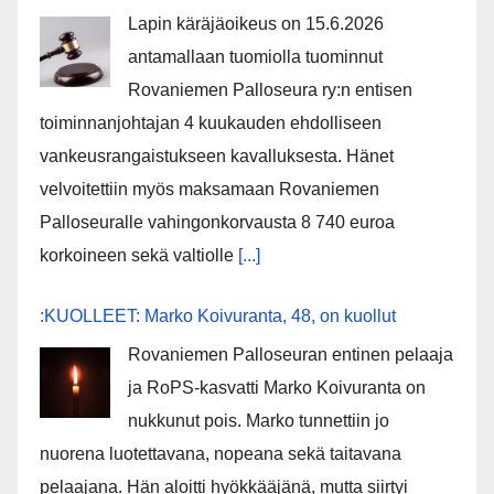
Lapin käräjäoikeus on 15.6.2026
antamallaan tuomiolla tuominnut
Rovaniemen Palloseura ry:n entisen
toiminnanjohtajan 4 kuukauden ehdolliseen
vankeusrangaistukseen kavalluksesta. Hänet
velvoitettiin myös maksamaan Rovaniemen
Palloseuralle vahingonkorvausta 8 740 euroa
korkoineen sekä valtiolle
[...]
:KUOLLEET: Marko Koivuranta, 48, on kuollut
Rovaniemen Palloseuran entinen pelaaja
ja RoPS-kasvatti Marko Koivuranta on
nukkunut pois. Marko tunnettiin jo
nuorena luotettavana, nopeana sekä taitavana
pelaajana. Hän aloitti hyökkääjänä, mutta siirtyi