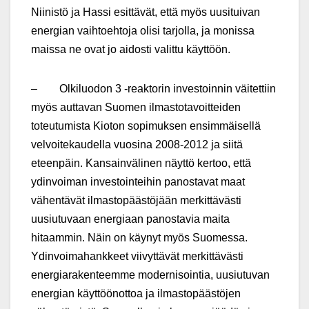
Niinistö ja Hassi esittävät, että myös uusituivan
energian vaihtoehtoja olisi tarjolla, ja monissa
maissa ne ovat jo aidosti valittu käyttöön.
– Olkiluodon 3 -reaktorin investoinnin väitettiin
myös auttavan Suomen ilmastotavoitteiden
toteutumista Kioton sopimuksen ensimmäisellä
velvoitekaudella vuosina 2008-2012 ja siitä
eteenpäin. Kansainvälinen näyttö kertoo, että
ydinvoiman investointeihin panostavat maat
vähentävät ilmastopäästöjään merkittävästi
uusiutuvaan energiaan panostavia maita
hitaammin. Näin on käynyt myös Suomessa.
Ydinvoimahankkeet viivyttävät merkittävästi
energiarakenteemme modernisointia, uusiutuvan
energian käyttöönottoa ja ilmastopäästöjen