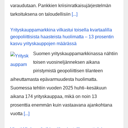
varaudutaan. Pankkien kriisinratkaisujärjestelmän
tarkoituksena on taloudellisiin
[...]
Yrityskauppamarkkina vilkastui toisella kvartaalilla
geopoliittisista haasteista huolimatta – 13 prosentin
kasvu yrityskauppojen määrässä
Suomen yrityskauppamarkkinassa nähtiin
toisen vuosineljänneksen aikana
piristymistä geopoliittisen tilanteen
aiheuttamasta epävarmuudesta huolimatta.
Suomessa tehtiin vuoden 2025 huhti–kesäkuun
aikana 174 yrityskauppaa, mikä on noin 13
prosenttia enemmän kuin vastaavana ajankohtana
vuotta
[...]