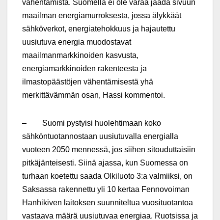
vähentämistä. Suomella ei ole varaa jäädä sivuun
maailman energiamurroksesta, jossa älykkäät
sähköverkot, energiatehokkuus ja hajautettu
uusiutuva energia muodostavat
maailmanmarkkinoiden kasvusta,
energiamarkkinoiden rakenteesta ja
ilmastopäästöjen vähentämisestä yhä
merkittävämmän osan, Hassi kommentoi.
– Suomi pystyisi huolehtimaan koko
sähköntuotannostaan uusiutuvalla energialla
vuoteen 2050 mennessä, jos siihen sitouduttaisiin
pitkäjänteisesti. Siinä ajassa, kun Suomessa on
turhaan koetettu saada Olkiluoto 3:a valmiiksi, on
Saksassa rakennettu yli 10 kertaa Fennovoiman
Hanhikiven laitoksen suunniteltua vuosituotantoa
vastaava määrä uusiutuvaa energiaa. Ruotsissa ja