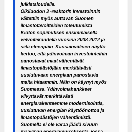
julkistaloudelle.
Olkiluodon 3 -reaktorin investoinnin
väitettiin myös auttavan Suomen
ilmastotavoitteiden toteutumista
Kioton sopimuksen ensimmäisellä
velvoitekaudella vuosina 2008-2012 ja
siitä eteenpäin. Kansainvälinen näyttö
kertoo, että ydinvoiman investointeihin
panostavat maat vähentävät
ilmastopäästöjään merkittävästi
uusiutuvaan energiaan panostavia
maita hitaammin. Näin on käynyt myös
Suomessa. Ydinvoimahankkeet
viivyttävät merkittävästi
energiarakenteemme modernisointia,
uusiutuvan energian käyttöönottoa ja
ilmastopäästöjen vähentämistä.
Suomella ei ole varaa jäädä sivuun
maailman energiamurroksesta, jossa