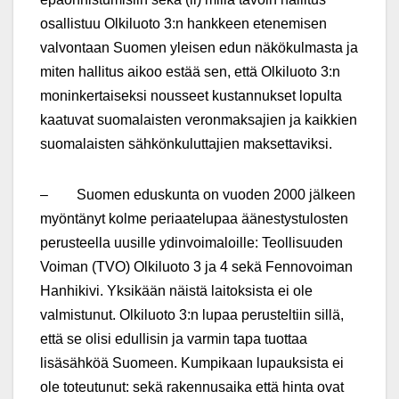
osallistuu Olkiluoto 3:n hankkeen etenemisen
valvontaan Suomen yleisen edun näkökulmasta ja
miten hallitus aikoo estää sen, että Olkiluoto 3:n
moninkertaiseksi nousseet kustannukset lopulta
kaatuvat suomalaisten veronmaksajien ja kaikkien
suomalaisten sähkönkuluttajien maksettaviksi.
– Suomen eduskunta on vuoden 2000 jälkeen
myöntänyt kolme periaatelupaa äänestystulosten
perusteella uusille ydinvoimaloille: Teollisuuden
Voiman (TVO) Olkiluoto 3 ja 4 sekä Fennovoiman
Hanhikivi. Yksikään näistä laitoksista ei ole
valmistunut. Olkiluoto 3:n lupaa perusteltiin sillä,
että se olisi edullisin ja varmin tapa tuottaa
lisäsähköä Suomeen. Kumpikaan lupauksista ei
ole toteutunut: sekä rakennusaika että hinta ovat