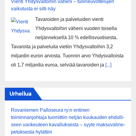
Vienti Yhdysvaltoihin väheni – tullineuvottelujen
vaikutusta ei silti näy
Tavaroiden ja palveluiden vienti
Yhdysvaltoihin väheni vuoden toisella
neljänneksellä 10 % edellisvuotisesta.
Tavaroita ja palveluita vietiin Yhdysvaltoihin 3,2
miljardin euron arvosta. Tuonnin arvo Yhdysvalloista
oli 1,7 miljardia euroa, selviää tavaroiden ja
[...]
Urheilua
Rovaniemen Palloseura ry:n entinen
toiminnanjohtaja tuo­mit­tiin neljän kuu­kau­den eh­dol­li­
seen van­keu­teen ka­val­luk­ses­ta – syyte mak­su­vä­li­ne­
pe­tok­ses­ta hy­lät­tiin