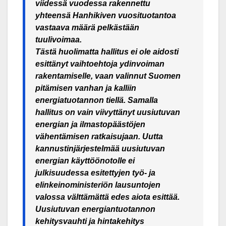
viidessä vuodessa rakennettu
yhteensä Hanhikiven vuosituotantoa
vastaava määrä pelkästään
tuulivoimaa.
Tästä huolimatta hallitus ei ole aidosti
esittänyt vaihtoehtoja ydinvoiman
rakentamiselle, vaan valinnut Suomen
pitämisen vanhan ja kalliin
energiatuotannon tiellä. Samalla
hallitus on vain viivyttänyt uusiutuvan
energian ja ilmastopäästöjen
vähentämisen ratkaisujaan. Uutta
kannustinjärjestelmää uusiutuvan
energian käyttöönotolle ei
julkisuudessa esitettyjen työ- ja
elinkeinoministeriön lausuntojen
valossa välttämättä edes aiota esittää.
Uusiutuvan energiantuotannon
kehitysvauhti ja hintakehitys