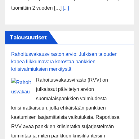
tuomittiin 2 vuoden […]
[...]
Talousuutiset
Rahoitusvakausviraston arvio: Julkisen talouden
kapea liikkumavara korostaa pankkien
kriisivalmiuksien merkitystä
Rahoitusvakausvirasto (RVV) on
julkaissut päivitetyn arvion
suomalaispankkien valmiudesta
kriisinratkaisuun, jolla ehkäistään pankkien
kaatumisen laajamittaisia vaikutuksia. Raportissa
RVV avaa pankkien kriisinratkaisujärjestelmän
toimintaa ja miten pankkien kriisitilanteisiin