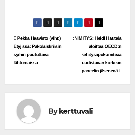
Post
Pekka Haavisto (vihr.)
:NIMITYS: Heidi Hautala
Etyjissä: Pakolaiskriisin
aloittaa OECD:n
navigation
syihin puututtava
kehitysapukomiteaa
lähtömaissa
uudistavan korkean
paneelin jäsenenä
By
kerttuvali