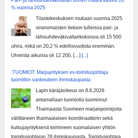
Pari- ja lähisuhdeväkivallan uhrien määrä kasvoi 20
% vuonna 2025
Tilastokeskuksen mukaan vuonna 2025
viranomaisten tietoon tulleissa pari- ja
lähisuhdeväkivaltarikoksissa oli 15 500
uhria, mikä on 20,2 % edellisvuotista enemmän.
Uhreista aikuisia oli 12 200, […]
[...]
:TUOMIOT: Marjayrityksen ex-toimitusjohtaja
tuomittiin vankeuteen ihmiskaupasta
Lapin käräjäoikeus on 8.6.2026
antamallaan tuomiolla tuominnut
Thaimaasta Suomeen marjanpoimijoita
välittäneen thaimaalaisen koordinaattorin sekä
kutsujayrityksenä toimineen suomalaisen yhtiön
toimitusjohtajan 78 ihmiskaupasta. Toimitusjohtaja