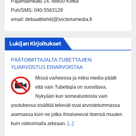
Pajamäenkatu 14, 48600 Kotka
Puh/SMS: 040-5563129
email: debaattilehti(@)victoriamedia.fi
Lukijan Kirjoitukset
PÄÄTOIMITTAJALTA:TUBETTAJIEN
YLIARVOSTUS ERIARVOISTAA
Missä vaiheessa ja miksi media päätti
että vain Tubettajia on suosittava.
Nykyään kun somealustoista vain
youtubessa sisältöä tekevät ovat arvostetummassa
asemassa kuin ne jotka ilmaisewvat itsensä muuten
kuin videoimalla arkeaan.
[...]