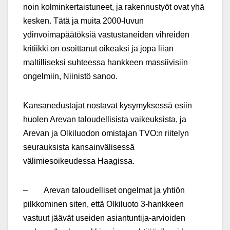
noin kolminkertaistuneet, ja rakennustyöt ovat yhä
kesken. Tätä ja muita 2000-luvun
ydinvoimapäätöksiä vastustaneiden vihreiden
kritiikki on osoittanut oikeaksi ja jopa liian
maltilliseksi suhteessa hankkeen massiivisiin
ongelmiin, Niinistö sanoo.
Kansanedustajat nostavat kysymyksessä esiin
huolen Arevan taloudellisista vaikeuksista, ja
Arevan ja Olkiluodon omistajan TVO:n riitelyn
seurauksista kansainvälisessä
välimiesoikeudessa Haagissa.
– Arevan taloudelliset ongelmat ja yhtiön
pilkkominen siten, että Olkiluoto 3-hankkeen
vastuut jäävät useiden asiantuntija-arvioiden