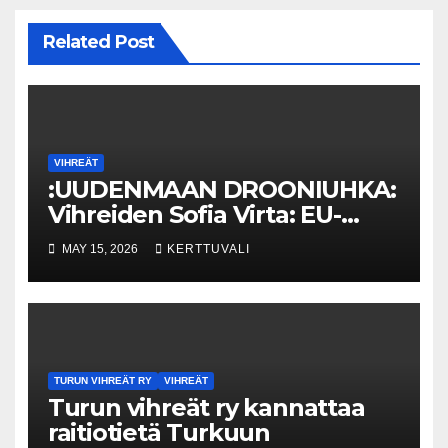
Related Post
VIHREÄT
:UUDENMAAN DROONIUHKA:
Vihreiden Sofia Virta: EU-
Alertin käyttöönottoa on
MAY 15, 2026
KERTTUVALI
aikaistettava ja Venäjä-
sanktioita kiristettävä
TURUN VIHREÄT RY
VIHREÄT
Turun vihreät ry kannattaa
raitiotietä Turkuun