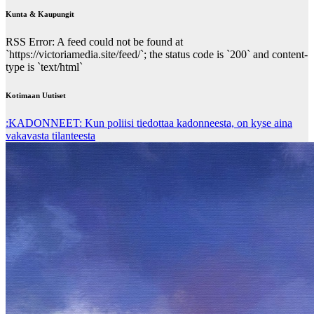
Kunta & Kaupungit
RSS Error: A feed could not be found at
`https://victoriamedia.site/feed/`; the status code is `200` and content-
type is `text/html`
Kotimaan Uutiset
:KADONNEET: Kun poliisi tiedottaa kadonneesta, on kyse aina
vakavasta tilanteesta