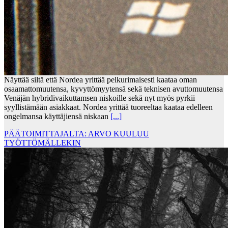
Näyttää siltä että Nordea yrittää pelkurimaisesti kaataa oman
osaamattomuutensa, kyvyttömyytensä sekä teknisen avuttomuutensa
Venäjän hybridivaikuttamsen niskoille sekä nyt myös pyrkii
syyllistämään asiakkaat. Nordea yrittää tuoreeltaa kaataa edelleen
ongelmansa käyttäjiensä niskaan
[...]
PÄÄTOIMITTAJALTA: ARVO KUULUU
TYÖTTÖMÄLLEKIN