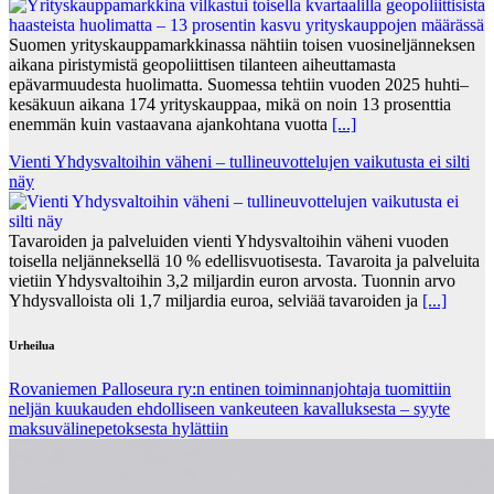
Suomen yrityskauppamarkkinassa nähtiin toisen vuosineljänneksen
aikana piristymistä geopoliittisen tilanteen aiheuttamasta
epävarmuudesta huolimatta. Suomessa tehtiin vuoden 2025 huhti–
kesäkuun aikana 174 yrityskauppaa, mikä on noin 13 prosenttia
enemmän kuin vastaavana ajankohtana vuotta
[...]
Vienti Yhdysvaltoihin väheni – tullineuvottelujen vaikutusta ei silti
näy
Tavaroiden ja palveluiden vienti Yhdysvaltoihin väheni vuoden
toisella neljänneksellä 10 % edellisvuotisesta. Tavaroita ja palveluita
vietiin Yhdysvaltoihin 3,2 miljardin euron arvosta. Tuonnin arvo
Yhdysvalloista oli 1,7 miljardia euroa, selviää tavaroiden ja
[...]
Urheilua
Rovaniemen Palloseura ry:n entinen toiminnanjohtaja tuo­mit­tiin
neljän kuu­kau­den eh­dol­li­seen van­keu­teen ka­val­luk­ses­ta – syyte
mak­su­vä­li­ne­pe­tok­ses­ta hy­lät­tiin