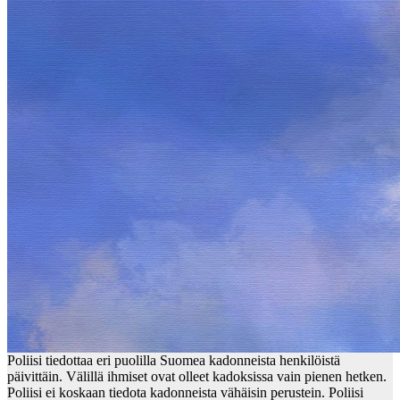
Poliisi tiedottaa eri puolilla Suomea kadonneista henkilöistä
päivittäin. Välillä ihmiset ovat olleet kadoksissa vain pienen hetken.
Poliisi ei koskaan tiedota kadonneista vähäisin perustein. Poliisi