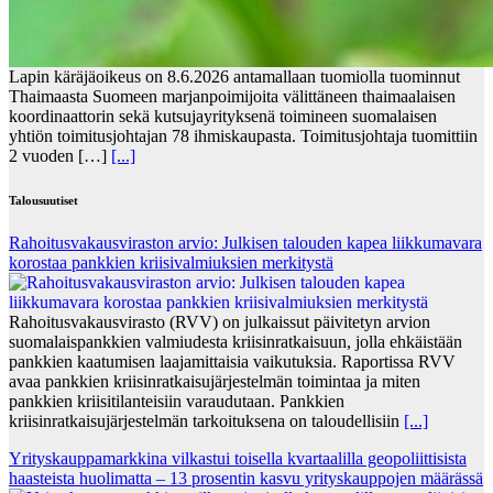
Lapin käräjäoikeus on 8.6.2026 antamallaan tuomiolla tuominnut
Thaimaasta Suomeen marjanpoimijoita välittäneen thaimaalaisen
koordinaattorin sekä kutsujayrityksenä toimineen suomalaisen
yhtiön toimitusjohtajan 78 ihmiskaupasta. Toimitusjohtaja tuomittiin
2 vuoden […]
[...]
Talousuutiset
Rahoitusvakausviraston arvio: Julkisen talouden kapea liikkumavara
korostaa pankkien kriisivalmiuksien merkitystä
Rahoitusvakausvirasto (RVV) on julkaissut päivitetyn arvion
suomalaispankkien valmiudesta kriisinratkaisuun, jolla ehkäistään
pankkien kaatumisen laajamittaisia vaikutuksia. Raportissa RVV
avaa pankkien kriisinratkaisujärjestelmän toimintaa ja miten
pankkien kriisitilanteisiin varaudutaan. Pankkien
kriisinratkaisujärjestelmän tarkoituksena on taloudellisiin
[...]
Yrityskauppamarkkina vilkastui toisella kvartaalilla geopoliittisista
haasteista huolimatta – 13 prosentin kasvu yrityskauppojen määrässä