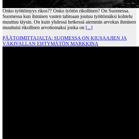
Onko työttömyys rikos?? Onko työtön rikollinen? On Suomessa.
Suomessa kun ihminen vasten tahtoaan joutuu työttömäksi kohtelu
muuttuu täysin. On kuin yhdessä hetkessä aiemmin arvokas ihminen
muuttuisi rikollisen arvottomaksi jonka on
[...]
PÄÄTOIMITTAJALTA: SUOMESSA ON KIUSAAJIEN JA
VÄKIVALLAN EHTYMÄTÖN MARKKINA