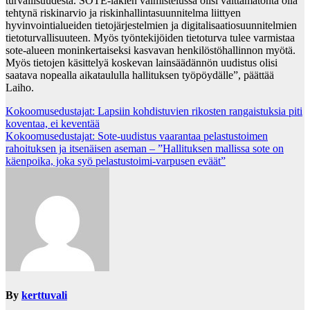
turvallisuudesta. SOTE-lakien valmistelussa olisi välttämätöntä olla
tehtynä riskinarvio ja riskinhallintasuunnitelma liittyen
hyvinvointialueiden tietojärjestelmien ja digitalisaatiosuunnitelmien
tietoturvallisuuteen. Myös työntekijöiden tietoturva tulee varmistaa
sote-alueen moninkertaiseksi kasvavan henkilöstöhallinnon myötä.
Myös tietojen käsittelyä koskevan lainsäädännön uudistus olisi
saatava nopealla aikataululla hallituksen työpöydälle”, päättää
Laiho.
Post
Kokoomusedustajat: Lapsiin kohdistuvien rikosten rangaistuksia piti
koventaa, ei keventää
navigation
Kokoomusedustajat: Sote-uudistus vaarantaa pelastustoimen
rahoituksen ja itsenäisen aseman – ”Hallituksen mallissa sote on
käenpoika, joka syö pelastustoimi-varpusen eväät”
By
kerttuvali