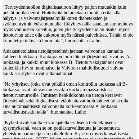
”Terveydenhuollon digitalisaatioon liittyy paljon muutakin kuin
pelkät potilastiedot. Hoitotyötä helpotetaan monilla erilaisilla
hälytys- ja valvontajärjestelmillä kuten diabeteksien ja
sydämenrytmin etäseurannalla. Etäyhteyksillä saadaan suorayhteys
myös vanhusten koteihin, joten yksityisyydensuojan lisäksi myös
tietoturvan tulee olla aukoton myös näissä palveluissa. Tähän ei ole
kiinnitetty riittävästi huomiota”, huomauttaa Laiho.
Asiakastietolaissa tietojärjestelmät jaetaan valvonnan kannalta
kahteen luokkaan. Kanta-palveluun liitetyt järjestelmät ovat ns. A-
luokassa, ja kaikki muut luokassa B. Tietoturvakäytännöt ovat
kuitenkin hyvin moninaiset ja Valviran mahdollisuudet valvoa
kaikkia yrityksiä ovat riittämättömät.
”Ne yritykset, jotka ovat pitkälti oman kontrollin luokassa eli B-
luokassa, ovat tulevaisuudessakin korkeammassa riskissä
tietoturvamurroille. Ihmisten henkilökohtaisia tietoja keräävät
järjestelmät sekä digitaalisesti etäohjattavat hoitolaitteet tulisi olla
aina automaattisesti valvonnalta korkeammassa A-luokassa
turvallisuusriskin takia”, huomauttaa Laiho.
”Kyberturvallisuutta ei voi ajatella erillisenä tietoteknisenä
kysymyksenä, vaan se on potilasturvallisuutta ja luottamusta
yhteiskuntaamme ja sen palveluihin. Kyse on myös kansallisesta