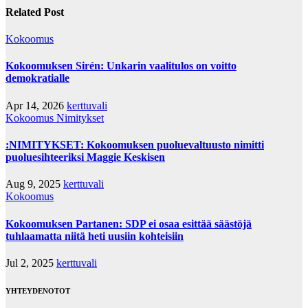
Related Post
Kokoomus
Kokoomuksen Sirén: Unkarin vaalitulos on voitto
demokratialle
Apr 14, 2026
kerttuvali
Kokoomus
Nimitykset
:NIMITYKSET: Kokoomuksen puoluevaltuusto nimitti
puoluesihteeriksi Maggie Keskisen
Aug 9, 2025
kerttuvali
Kokoomus
Kokoomuksen Partanen: SDP ei osaa esittää säästöjä
tuhlaamatta niitä heti uusiin kohteisiin
Jul 2, 2025
kerttuvali
YHTEYDENOTOT