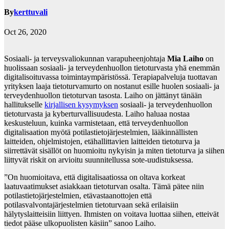
By
kerttuvali
Oct 26, 2020
Sosiaali- ja terveysvaliokunnan varapuheenjohtaja
Mia Laiho
on
huolissaan sosiaali- ja terveydenhuollon tietoturvasta yhä enemmän
digitalisoituvassa toimintaympäristössä. Terapiapalveluja tuottavan
yrityksen laaja tietoturvamurto on nostanut esille huolen sosiaali- ja
terveydenhuollon tietoturvan tasosta. Laiho on jättänyt tänään
hallitukselle
kirjallisen kysymyksen
sosiaali- ja terveydenhuollon
tietoturvasta ja kyberturvallisuudesta. Laiho haluaa nostaa
keskusteluun, kuinka varmistetaan, että terveydenhuollon
digitalisaation myötä potilastietojärjestelmien, lääkinnällisten
laitteiden, ohjelmistojen, etähallittavien laitteiden tietoturva ja
siirrettävät sisällöt on huomioitu nykyisin ja miten tietoturva ja siihen
liittyvät riskit on arvioitu suunnitellussa sote-uudistuksessa.
”On huomioitava, että digitalisaatiossa on oltava korkeat
laatuvaatimukset asiakkaan tietoturvan osalta. Tämä pätee niin
potilastietojärjestelmien, etävastaanottojen että
potilasvalvontajärjestelmien tietoturvaan sekä erilaisiin
hälytyslaitteisiin liittyen. Ihmisten on voitava luottaa siihen, etteivät
tiedot pääse ulkopuolisten käsiin” sanoo Laiho.