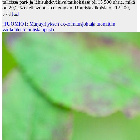
tulleissa pari- ja lähisuhdeväkivaltarikoksissa oli 15 500 uhria, mikä
on 20,2 % edellisvuotista enemmän. Uhreista aikuisia oli 12 200,
[…]
[...]
:TUOMIOT: Marjayrityksen ex-toimitusjohtaja tuomittiin
vankeuteen ihmiskaupasta