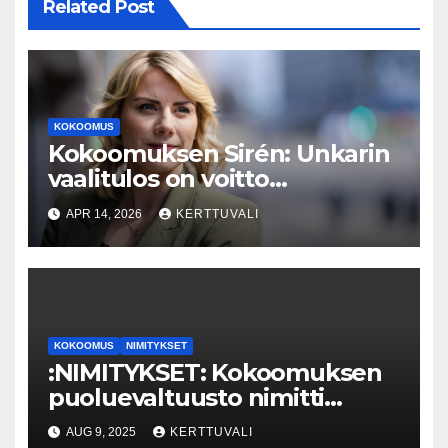
Related Post
KOKOOMUS
Kokoomuksen Sirén: Unkarin
vaalitulos on voitto
demokratialle
APR 14, 2026
KERTTUVALI
KOKOOMUS
NIMITYKSET
:NIMITYKSET: Kokoomuksen
puoluevaltuusto nimitti
puoluesihteeriksi Maggie
AUG 9, 2025
KERTTUVALI
Keskisen