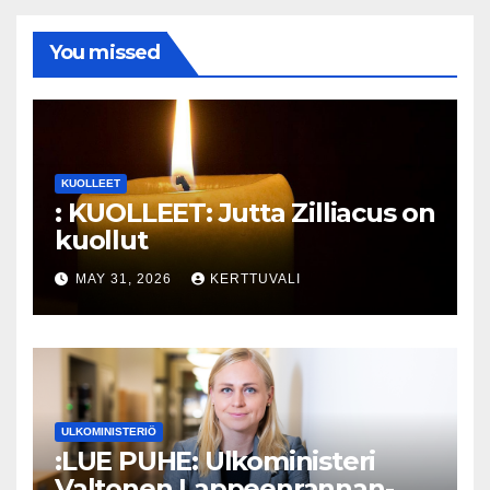
You missed
KUOLLEET
: KUOLLEET: Jutta Zilliacus on
kuollut
MAY 31, 2026
KERTTUVALI
ULKOMINISTERIÖ
:LUE PUHE: Ulkoministeri
Valtonen Lappeenrannan-