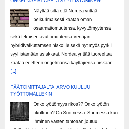
ONGELMASI!! LOPETA SYYLLISTÄMINEN!!
Näyttää siltä että Nordea yrittää
pelkurimaisesti kaataa oman
osaamattomuutensa, kyvyttömyytensä
sekä teknisen avuttomuutensa Venäjän
hybridivaikuttamsen niskoille sekä nyt myös pyrkii
syyllistämään asiakkaat. Nordea yrittää tuoreeltaa
kaataa edelleen ongelmansa käyttäjiensä niskaan
[...]
PÄÄTOIMITTAJALTA: ARVO KUULUU
TYÖTTÖMÄLLEKIN
Onko työttömyys rikos?? Onko työtön
rikollinen? On Suomessa. Suomessa kun
ihminen vasten tahtoaan joutuu