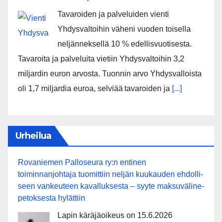
Tavaroiden ja palveluiden vienti
Yhdysvaltoihin väheni vuoden toisella
neljänneksellä 10 % edellisvuotisesta.
Tavaroita ja palveluita vietiin Yhdysvaltoihin 3,2
miljardin euron arvosta. Tuonnin arvo Yhdysvalloista
oli 1,7 miljardia euroa, selviää tavaroiden ja
[...]
Urheilua
Rovaniemen Palloseura ry:n entinen
toiminnanjohtaja tuo­mit­tiin neljän kuu­kau­den eh­dol­li­
seen van­keu­teen ka­val­luk­ses­ta – syyte mak­su­vä­li­ne­
pe­tok­ses­ta hy­lät­tiin
Lapin käräjäoikeus on 15.6.2026