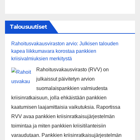
Talousuutiset
Rahoitusvakausviraston arvio: Julkisen talouden
kapea liikkumavara korostaa pankkien
kriisivalmiuksien merkitystä
Rahoitusvakausvirasto (RVV) on
julkaissut päivitetyn arvion
suomalaispankkien valmiudesta
kriisinratkaisuun, jolla ehkäistään pankkien
kaatumisen laajamittaisia vaikutuksia. Raportissa
RVV avaa pankkien kriisinratkaisujärjestelmän
toimintaa ja miten pankkien kriisitilanteisiin
varaudutaan. Pankkien kriisinratkaisujärjestelmän