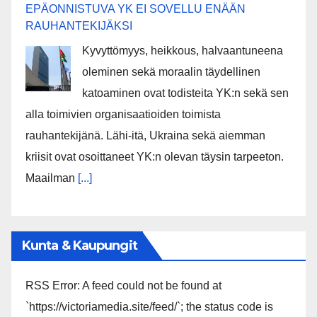
EPÄONNISTUVA YK EI SOVELLU ENÄÄN
RAUHANTEKIJÄKSI
Kyvyttömyys, heikkous, halvaantuneena
oleminen sekä moraalin täydellinen
katoaminen ovat todisteita YK:n sekä sen
alla toimivien organisaatioiden toimista
rauhantekijänä. Lähi-itä, Ukraina sekä aiemman
kriisit ovat osoittaneet YK:n olevan täysin tarpeeton.
Maailman
[...]
Kunta & Kaupungit
RSS Error: A feed could not be found at
`https://victoriamedia.site/feed/`; the status code is