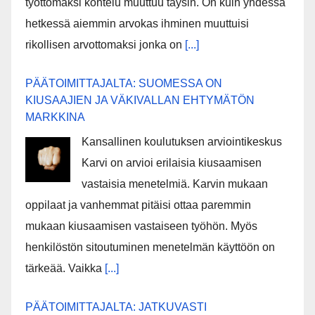
työttömäksi kohtelu muuttuu täysin. On kuin yhdessä
hetkessä aiemmin arvokas ihminen muuttuisi
rikollisen arvottomaksi jonka on
[...]
PÄÄTOIMITTAJALTA: SUOMESSA ON
KIUSAAJIEN JA VÄKIVALLAN EHTYMÄTÖN
MARKKINA
Kansallinen koulutuksen arviointikeskus
Karvi on arvioi erilaisia kiusaamisen
vastaisia menetelmiä. Karvin mukaan
oppilaat ja vanhemmat pitäisi ottaa paremmin
mukaan kiusaamisen vastaiseen työhön. Myös
henkilöstön sitoutuminen menetelmän käyttöön on
tärkeää. Vaikka
[...]
PÄÄTOIMITTAJALTA: JATKUVASTI