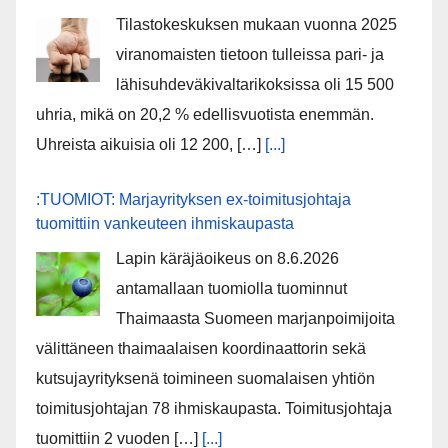
Tilastokeskuksen mukaan vuonna 2025
viranomaisten tietoon tulleissa pari- ja
lähisuhdeväkivaltarikoksissa oli 15 500
uhria, mikä on 20,2 % edellisvuotista enemmän.
Uhreista aikuisia oli 12 200, […]
[...]
:TUOMIOT: Marjayrityksen ex-toimitusjohtaja
tuomittiin vankeuteen ihmiskaupasta
Lapin käräjäoikeus on 8.6.2026
antamallaan tuomiolla tuominnut
Thaimaasta Suomeen marjanpoimijoita
välittäneen thaimaalaisen koordinaattorin sekä
kutsujayrityksenä toimineen suomalaisen yhtiön
toimitusjohtajan 78 ihmiskaupasta. Toimitusjohtaja
tuomittiin 2 vuoden […]
[...]