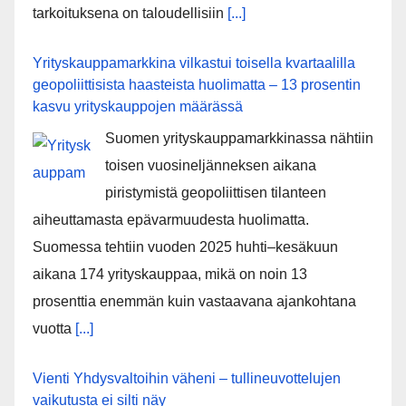
tarkoituksena on taloudellisiin
[...]
Yrityskauppamarkkina vilkastui toisella kvartaalilla
geopoliittisista haasteista huolimatta – 13 prosentin
kasvu yrityskauppojen määrässä
Suomen yrityskauppamarkkinassa nähtiin
toisen vuosineljänneksen aikana
piristymistä geopoliittisen tilanteen
aiheuttamasta epävarmuudesta huolimatta.
Suomessa tehtiin vuoden 2025 huhti–kesäkuun
aikana 174 yrityskauppaa, mikä on noin 13
prosenttia enemmän kuin vastaavana ajankohtana
vuotta
[...]
Vienti Yhdysvaltoihin väheni – tullineuvottelujen
vaikutusta ei silti näy