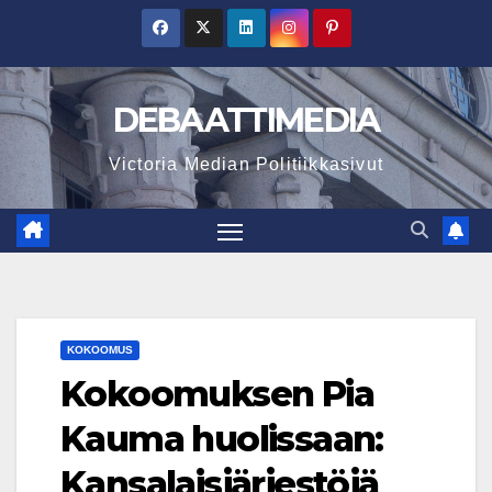
Skip
to
content
DEBAATTIMEDIA
Victoria Median Politiikkasivut
KOKOOMUS
Kokoomuksen Pia
Kauma huolissaan:
Kansalaisjärjestöjä