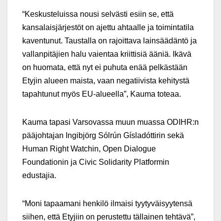
“Keskusteluissa nousi selvästi esiin se, että
kansalaisjärjestöt on ajettu ahtaalle ja toimintatila
kaventunut. Taustalla on rajoittava lainsäädäntö ja
vallanpitäjien halu vaientaa kriittisiä ääniä. Ikävä
on huomata, että nyt ei puhuta enää pelkästään
Etyjin alueen maista, vaan negatiivista kehitystä
tapahtunut myös EU-alueella”, Kauma toteaa.
Kauma tapasi Varsovassa muun muassa ODIHR:n
pääjohtajan Ingibjörg Sólrún Gísladóttirin sekä
Human Right Watchin, Open Dialogue
Foundationin ja Civic Solidarity Platformin
edustajia.
“Moni tapaamani henkilö ilmaisi tyytyväisyytensä
siihen, että Etyjiin on perustettu tällainen tehtävä”,