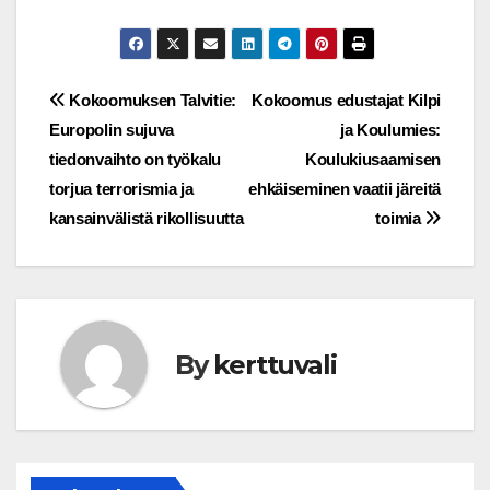
Post
Kokoomuksen Talvitie:
Kokoomus edustajat Kilpi
Europolin sujuva
ja Koulumies:
navigation
tiedonvaihto on työkalu
Koulukiusaamisen
torjua terrorismia ja
ehkäiseminen vaatii järeitä
kansainvälistä rikollisuutta
toimia
By
kerttuvali