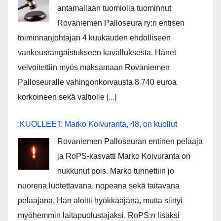
antamallaan tuomiolla tuominnut
Rovaniemen Palloseura ry:n entisen
toiminnanjohtajan 4 kuukauden ehdolliseen
vankeusrangaistukseen kavalluksesta. Hänet
velvoitettiin myös maksamaan Rovaniemen
Palloseuralle vahingonkorvausta 8 740 euroa
korkoineen sekä valtiolle
[...]
:KUOLLEET: Marko Koivuranta, 48, on kuollut
Rovaniemen Palloseuran entinen pelaaja
ja RoPS-kasvatti Marko Koivuranta on
nukkunut pois. Marko tunnettiin jo
nuorena luotettavana, nopeana sekä taitavana
pelaajana. Hän aloitti hyökkääjänä, mutta siirtyi
myöhemmin laitapuolustajaksi. RoPS:n lisäksi