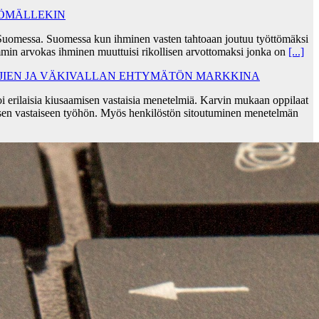
TÖMÄLLEKIN
Suomessa. Suomessa kun ihminen vasten tahtoaan joutuu työttömäksi
min arvokas ihminen muuttuisi rikollisen arvottomaksi jonka on
[...]
AJIEN JA VÄKIVALLAN EHTYMÄTÖN MARKKINA
i erilaisia kiusaamisen vastaisia menetelmiä. Karvin mukaan oppilaat
sen vastaiseen työhön. Myös henkilöstön sitoutuminen menetelmän