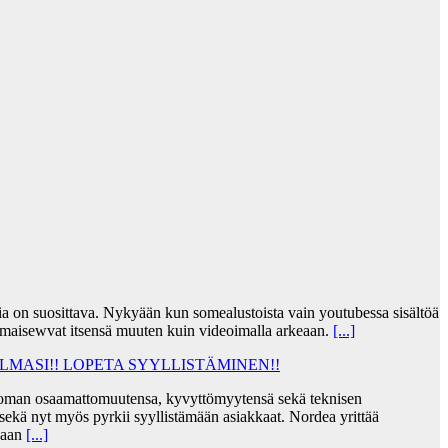
jia on suosittava. Nykyään kun somealustoista vain youtubessa sisältöä
lmaisewvat itsensä muuten kuin videoimalla arkeaan.
[...]
MASI!! LOPETA SYYLLISTÄMINEN!!
taa oman osaamattomuutensa, kyvyttömyytensä sekä teknisen
ekä nyt myös pyrkii syyllistämään asiakkaat. Nordea yrittää
skaan
[...]