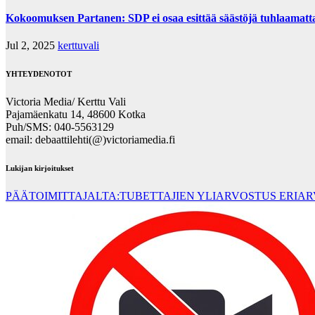
Kokoomuksen Partanen: SDP ei osaa esittää säästöjä tuhlaamatta n
Jul 2, 2025
kerttuvali
YHTEYDENOTOT
Victoria Media/ Kerttu Vali
Pajamäenkatu 14, 48600 Kotka
Puh/SMS: 040-5563129
email: debaattilehti(@)victoriamedia.fi
Lukijan kirjoitukset
PÄÄTOIMITTAJALTA:TUBETTAJIEN YLIARVOSTUS ERIA