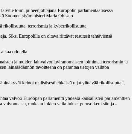
alvitie toimi puheenjohtajana Europolin parlamentaarisessa
ä Suomen sisäministeri Maria Ohisalo.
rikollisuutta, terrorismia ja kyberrikollisuutta.
a. Siksi Europolilla on oltava riittävät resurssit tehtäviensä
 aikaa odotella.
nomaisten ja muiden lainvalvontaviranomaisten toimintaa terrorismin ja
sen lainsäädännön tavoitteena on parantaa tietojen vaihtoa
inäkyvät keinot realistisesti ehkäistä rajat ylittävää rikollisuutta”,
taa valvoo Euroopan parlamentti yhdessä kansallisten parlamenttien
ta valvonnasta, mukaan lukien vaikutukset perusoikeuksiin ja -