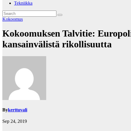
Tekniikka
Kokoomus
Kokoomuksen Talvitie: Europolin
kansainvälistä rikollisuutta
By
kerttuvali
Sep 24, 2019