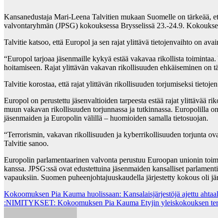
Kansanedustaja Mari-Leena Talvitien mukaan Suomelle on tärkeää, ett
valvontaryhmän (JPSG) kokouksessa Brysselissä 23.-24.9. Kokoukses
Talvitie katsoo, että Europol ja sen rajat ylittävä tietojenvaihto on ava
“Europol tarjoaa jäsenmaille kykyä estää vakavaa rikollista toimintaa. 
hoitamiseen. Rajat ylittävän vakavan rikollisuuden ehkäiseminen on tä
Talvitie korostaa, että rajat ylittävän rikollisuuden torjumiseksi tietoj
Europol on perustettu jäsenvaltioiden tarpeesta estää rajat ylittävää r
muun vakavan rikollisuuden torjunnassa ja tutkinnassa. Europolilla on
jäsenmaiden ja Europolin välillä – huomioiden samalla tietosuojan.
“Terrorismin, vakavan rikollisuuden ja kyberrikollisuuden torjunta ovat E
Talvitie sanoo.
Europolin parlamentaarinen valvonta perustuu Euroopan unionin toim
kanssa. JPSG:ssä ovat edustettuina jäsenmaiden kansalliset parlamenti
vapauksiin. Suomen puheenjohtajuuskaudella järjestetty kokous oli jär
Post
Kokoomuksen Pia Kauma huolissaan: Kansalaisjärjestöjä ajettu ahta
:NIMITYKSET: Kokoomuksen Pia Kauma Etyjin yleiskokouksen terro
navigation