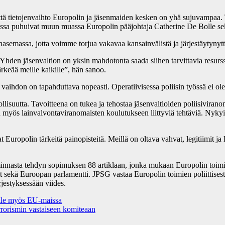
ä tietojenvaihto Europolin ja jäsenmaiden kesken on yhä sujuvampaa. T
sa puhuivat muun muassa Europolin pääjohtaja Catherine De Bolle sek
inasemassa, jotta voimme torjua vakavaa kansainvälistä ja järjestäytynyttä 
Yhden jäsenvaltion on yksin mahdotonta saada siihen tarvittavia resurssej
rkeää meille kaikille”, hän sanoo.
en vaihdon on tapahduttava nopeasti. Operatiivisessa poliisin työssä ei ole
ikollisuutta. Tavoitteena on tukea ja tehostaa jäsenvaltioiden poliisivira
 myös lainvalvontaviranomaisten koulutukseen liittyviä tehtäviä. Nykyi
uropolin tärkeitä painopisteitä. Meillä on oltava vahvat, legitiimit ja läp
innasta tehdyn sopimuksen 88 artiklaan, jonka mukaan Europolin toimin
t sekä Euroopan parlamentti. JPSG vastaa Europolin toimien poliittises
jestyksessään viides.
alle myös EU-maissa
rismin vastaiseen komiteaan