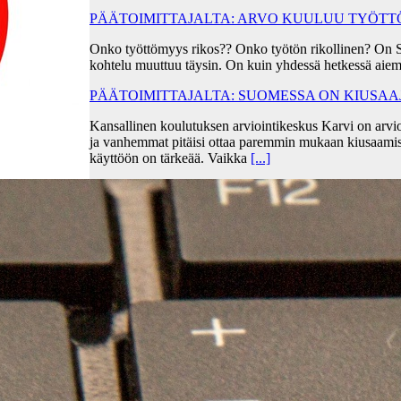
PÄÄTOIMITTAJALTA: ARVO KUULUU TYÖT
Onko työttömyys rikos?? Onko työtön rikollinen? On 
kohtelu muuttuu täysin. On kuin yhdessä hetkessä aiem
PÄÄTOIMITTAJALTA: SUOMESSA ON KIUSA
Kansallinen koulutuksen arviointikeskus Karvi on arvio
ja vanhemmat pitäisi ottaa paremmin mukaan kiusaami
käyttöön on tärkeää. Vaikka
[...]