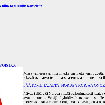
iitä heti uusiin kohteisiin
RVOISTAA
Missä vaiheessa ja miksi media päätti että vain Tubetta
tekevät ovat arvostetummassa asemassa kuin ne jotka i
PÄÄTOMITTAJALTA: NORDEA KORJAA ONGEL
Näyttää siltä että Nordea yrittää pelkurimaisesti kaa
avuttomuutensa Venäjän hybridivaikuttamsen niskoille s
tuoreeltaa kaataa edelleen ongelmansa käyttäjiensä ni