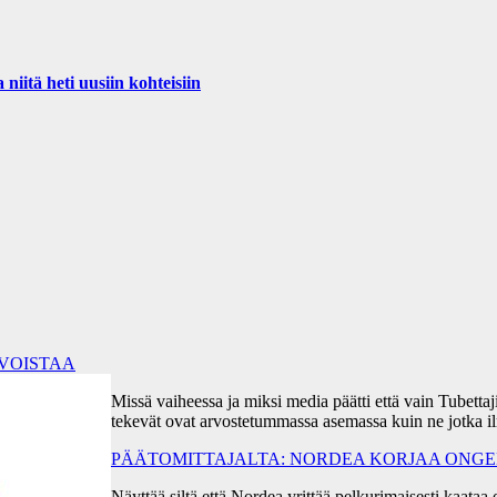
iitä heti uusiin kohteisiin
RVOISTAA
Missä vaiheessa ja miksi media päätti että vain Tubetta
tekevät ovat arvostetummassa asemassa kuin ne jotka i
PÄÄTOMITTAJALTA: NORDEA KORJAA ONGEL
Näyttää siltä että Nordea yrittää pelkurimaisesti kaa