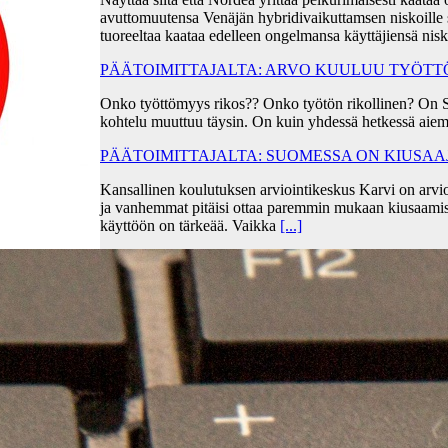
avuttomuutensa Venäjän hybridivaikuttamsen niskoille s
tuoreeltaa kaataa edelleen ongelmansa käyttäjiensä ni
PÄÄTOIMITTAJALTA: ARVO KUULUU TYÖT
Onko työttömyys rikos?? Onko työtön rikollinen? On 
kohtelu muuttuu täysin. On kuin yhdessä hetkessä aiem
PÄÄTOIMITTAJALTA: SUOMESSA ON KIUSA
Kansallinen koulutuksen arviointikeskus Karvi on arvio
ja vanhemmat pitäisi ottaa paremmin mukaan kiusaami
käyttöön on tärkeää. Vaikka
[...]