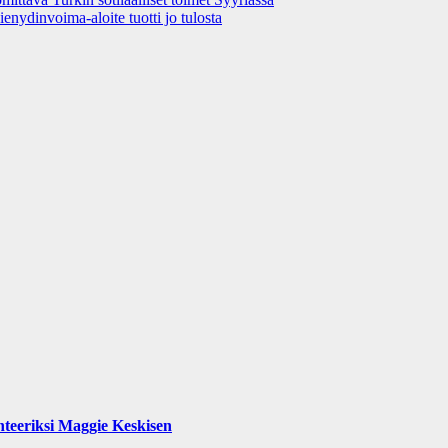
nydinvoima-aloite tuotti jo tulosta
teeriksi Maggie Keskisen