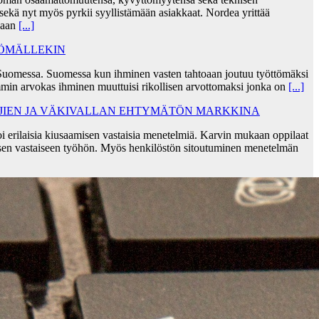
ekä nyt myös pyrkii syyllistämään asiakkaat. Nordea yrittää
skaan
[...]
TÖMÄLLEKIN
Suomessa. Suomessa kun ihminen vasten tahtoaan joutuu työttömäksi
min arvokas ihminen muuttuisi rikollisen arvottomaksi jonka on
[...]
AJIEN JA VÄKIVALLAN EHTYMÄTÖN MARKKINA
i erilaisia kiusaamisen vastaisia menetelmiä. Karvin mukaan oppilaat
sen vastaiseen työhön. Myös henkilöstön sitoutuminen menetelmän