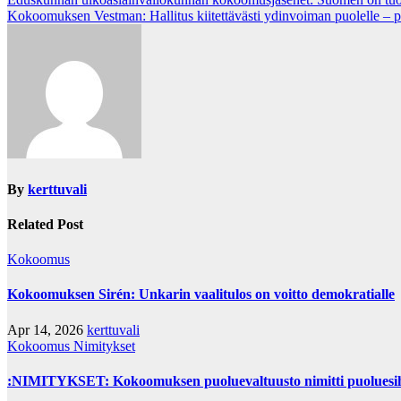
Post
Kokoomuksen Vestman: Hallitus kiitettävästi ydinvoiman puolelle – pie
navigation
By
kerttuvali
Related Post
Kokoomus
Kokoomuksen Sirén: Unkarin vaalitulos on voitto demokratialle
Apr 14, 2026
kerttuvali
Kokoomus
Nimitykset
:NIMITYKSET: Kokoomuksen puoluevaltuusto nimitti puoluesih