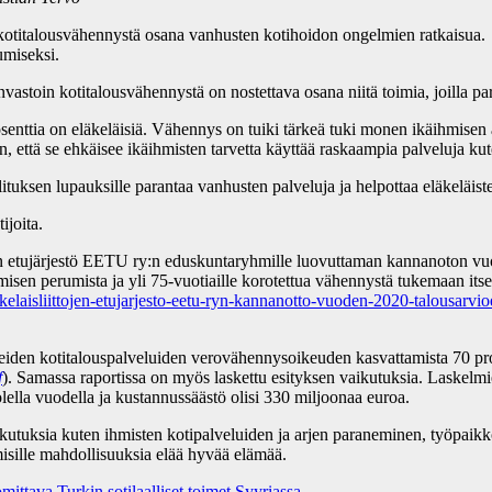
otitalousvähennystä osana vanhusten kotihoidon ongelmien ratkaisua. 
umiseksi.
vastoin kotitalousvähennystä on nostettava osana niitä toimia, joilla pa
rosenttia on eläkeläisiä. Vähennys on tuiki tärkeä tuki monen ikäihmise
in, että se ehkäisee ikäihmisten tarvetta käyttää raskaampia palveluja ku
ituksen lupauksille parantaa vanhusten palveluja ja helpottaa eläkeläi
ijoita.
n etujärjestö EETU ry:n eduskuntaryhmille luovuttaman kannanoton vuod
en perumista ja yli 75-vuotiaille korotettua vähennystä tukemaan itsen
elakelaisliittojen-etujarjesto-eetu-ryn-kannanotto-vuoden-2020-talou
oreiden kotitalouspalveluiden verovähennysoikeuden kasvattamista 70 pr
f
). Samassa raportissa on myös laskettu esityksen vaikutuksia. Laskel
lella vuodella ja kustannussäästö olisi 330 miljoonaa euroa.
ikutuksia kuten ihmisten kotipalveluiden ja arjen paraneminen, työpaik
misille mahdollisuuksia elää hyvää elämää.
tava Turkin sotilaalliset toimet Syyriassa