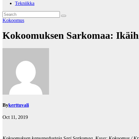
Tekniikka
Kokoomus
Kokoomuksen Sarkomaa: Ikäihmi
By
kerttuvali
Oct 11, 2019
Kokoomuksen kansanedustaja Sari Sarkomaa. Kuva: Kokoomus / Kri