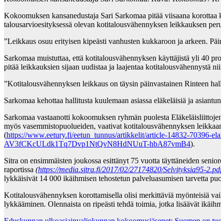
Kokoomuksen kansanedustaja Sari Sarkomaa pitää viisaana korottaa k
talousarvioesityksessä olevan kotitalousvähennyksen leikkauksen per
”Leikkaus osuu erityisen kipeästi vanhusten kukkaroon ja arkeen. Päin
Sarkomaa muistuttaa, että kotitalousvähennyksen käyttäjistä yli 40 p
pitää leikkauksien sijaan uudistaa ja laajentaa kotitalousvähennystä ni
”Kotitalousvähennyksen leikkaus on täysin päinvastainen Rinteen hall
Sarkomaa kehottaa hallitusta kuulemaan asiassa eläkeläisiä ja asiantunt
Sarkomaa vastaanotti kokoomuksen ryhmän puolesta Eläkeläisliittoje
myös vasemmistopuolueiden, vaativat kotitalousvähennyksen leikkaamis
(
https://www.eetury.fi/eetun_tunnus/artikkelit/article-14832-70396-
AV3fCKcULdk1Tq7Dvp1NtQvN8HdNUuT-hbA87vmB4
).
Sitra on ensimmäisten joukossa esittänyt 75 vuotta täyttäneiden seni
raportissa
(
https://media.sitra.fi/2017/02/27174820/Selvityksia95-2.pd
lykkäisivät 14 000 ikäihmisen tehostetun palveluasumisen tarvetta puo
Kotitalousvähennyksen korottamisella olisi merkittäviä myönteisiä va
lykkääminen. Olennaista on ripeästi tehdä toimia, jotka lisäävät ikäih
Eduskunnan ulkoasiainvaliokunnan kokoomusjäsenet: Suomen on tuomit