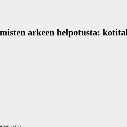
sten arkeen helpotusta: kotita
stian Tervo