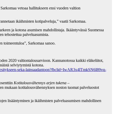
Sarkomaa vetoaa hallitukseen ensi vuoden valtion
rannetaan ikäihmisten kotipalveluja,” vaatii Sarkomaa.
n arkeen ja kotona asumisen mahdollistaja. Ikääntyvässä Suomessa
ten tehostettua palveluasumista.
sten toimeentuloa”, Sarkomaa sanoo.
en 2020 valtiontalousarvioon. Kannanotossa kaikki eläkeliitot,
äistä selviytymistä kotona.
sarvioesitykseen-seka-lainsaadantoon?fbclid=IwAR3x4ITmkSN6I89vq-
osenttiin
Kotitalousvähennys arjen tukena
–
mien mukaan kotitalousvähennyksen noston tuomat palveluostot
kojen lisääntyminen ja ikäihmisten palveluasumisen mahdollinen