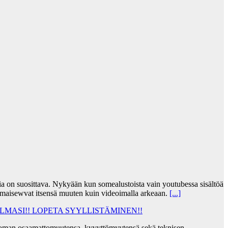
jia on suosittava. Nykyään kun somealustoista vain youtubessa sisältöä
lmaisewvat itsensä muuten kuin videoimalla arkeaan.
[...]
MASI!! LOPETA SYYLLISTÄMINEN!!
taa oman osaamattomuutensa, kyvyttömyytensä sekä teknisen