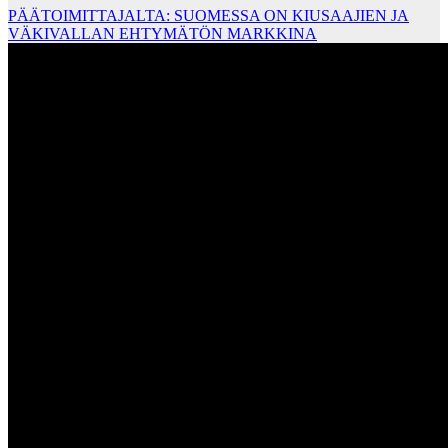
PÄÄTOIMITTAJALTA: SUOMESSA ON KIUSAAJIEN JA
VÄKIVALLAN EHTYMÄTÖN MARKKINA