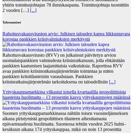
yhtiön toimitusjohtajan 78 ihmiskaupasta. Toimitusjohtaja tuomittiin
2 vuoden […]
[...]
Talousuutiset
Rahoitusvakausviraston arvio: Julkisen talouden kapea liikkumavara
korostaa pankkien kriisivalmiuksien merkitystä
Rahoitusvakausvirasto (RVV) on julkaissut päivitetyn arvion
suomalaispankkien valmiudesta kriisinratkaisuun, jolla ehkäistään
pankkien kaatumisen laajamittaisia vaikutuksia. Raportissa RVV
avaa pankkien kriisinratkaisujärjestelmän toimintaa ja miten
pankkien kriisitilanteisiin varaudutaan. Pankkien
kriisinratkaisujärjestelmän tarkoituksena on taloudellisiin
[...]
Yrityskauppamarkkina vilkastui toisella kvartaalilla geopoliittisista
haasteista huolimatta – 13 prosentin kasvu yrityskauppojen määrässä
Suomen yrityskauppamarkkinassa nähtiin toisen vuosineljänneksen
aikana piristymistä geopoliittisen tilanteen aiheuttamasta
epävarmuudesta huolimatta. Suomessa tehtiin vuoden 2025 huhti–
kesäkuun aikana 174 yrityskauppaa, mikä on noin 13 prosenttia