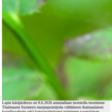
Lapin käräjäoikeus on 8.6.2026 antamallaan tuomiolla tuominnut
Thaimaasta Suomeen marjanpoimijoita välittäneen thaimaalaisen
koordinaattorin sekä kutsujayrityksenä toimineen suomalaisen