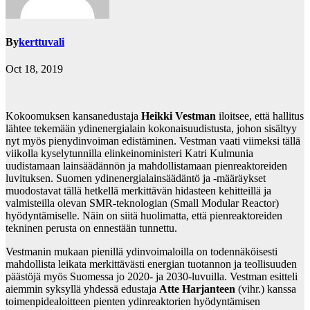
By
kerttuvali
Oct 18, 2019
Kokoomuksen kansanedustaja
Heikki Vestman
iloitsee, että hallitus
lähtee tekemään ydinenergialain kokonaisuudistusta, johon sisältyy
nyt myös pienydinvoiman edistäminen. Vestman vaati viimeksi tällä
viikolla kyselytunnilla elinkeinoministeri Katri Kulmunia
uudistamaan lainsäädännön ja mahdollistamaan pienreaktoreiden
luvituksen. Suomen ydinenergialainsäädäntö ja -määräykset
muodostavat tällä hetkellä merkittävän hidasteen kehitteillä ja
valmisteilla olevan SMR-teknologian (Small Modular Reactor)
hyödyntämiselle. Näin on siitä huolimatta, että pienreaktoreiden
tekninen perusta on ennestään tunnettu.
Vestmanin mukaan pienillä ydinvoimaloilla on todennäköisesti
mahdollista leikata merkittävästi energian tuotannon ja teollisuuden
päästöjä myös Suomessa jo 2020- ja 2030-luvuilla. Vestman esitteli
aiemmin syksyllä yhdessä edustaja
Atte Harjanteen
(vihr.) kanssa
toimenpidealoitteen pienten ydinreaktorien hyödyntämisen