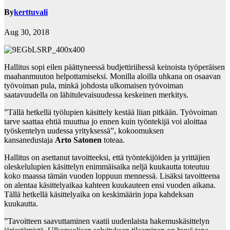
By
kerttuvali
Aug 30, 2018
Hallitus sopi eilen päättyneessä budjettiriihessä keinoista työperäisen
maahanmuuton helpottamiseksi. Monilla aloilla uhkana on osaavan
työvoiman pula, minkä johdosta ulkomaisen työvoiman
saatavuudella on lähitulevaisuudessa keskeinen merkitys.
”Tällä hetkellä työlupien käsittely kestää liian pitkään. Työvoiman
tarve saattaa ehtiä muuttua jo ennen kuin työntekijä voi aloittaa
työskentelyn uudessa yrityksessä”, kokoomuksen
kansanedustaja
Arto Satonen
toteaa.
Hallitus on asettanut tavoitteeksi, että työntekijöiden ja yrittäjien
oleskelulupien käsittelyn enimmäisaika neljä kuukautta toteutuu
koko maassa tämän vuoden loppuun mennessä. Lisäksi tavoitteena
on alentaa käsittelyaikaa kahteen kuukauteen ensi vuoden aikana.
Tällä hetkellä käsittelyaika on keskimäärin jopa kahdeksan
kuukautta.
”Tavoitteen saavuttaminen vaatii uudenlaista hakemuskäsittelyn