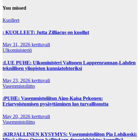
You missed
Kuolleet
: KUOLLEET: Jutta Zilliacus on kuollut
May 31, 2026
kerttuvali
Ulkoministeriö
:LUE PUHE: Ulkoministeri Valtonen Lappeenrannan-Lahden
teknillisen yliopiston kunniatohtoriksi
May 23, 2026
kerttuvali
Vasemmistoliitto
:PUHE: Vasemmistoliiton Aino-Kaisa Pekonen:
Eriarvoistumisen pysäyttäminen luo turvallisuutta
May 20, 2026
kerttuvali
Vasemmistoliitto
:KIRJALLINEN KYSYMYS: Vasemmistoliiton Pia Lohikoski:
Missä viipyy Orpon hallituksen drooniohjeistus kunnille?