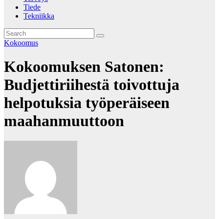
Tiede
Tekniikka
Kokoomus
Kokoomuksen Satonen:
Budjettiriihestä toivottuja
helpotuksia työperäiseen
maahanmuuttoon