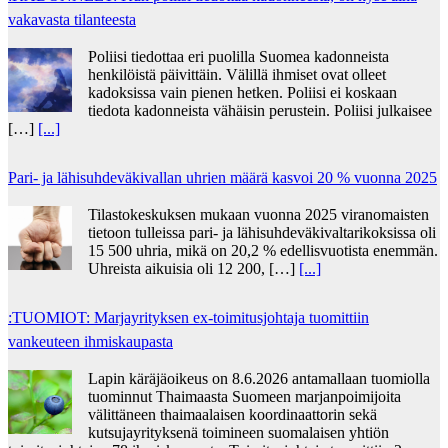
vakavasta tilanteesta
Poliisi tiedottaa eri puolilla Suomea kadonneista
henkilöistä päivittäin. Välillä ihmiset ovat olleet
kadoksissa vain pienen hetken. Poliisi ei koskaan
tiedota kadonneista vähäisin perustein. Poliisi julkaisee
[…]
[...]
Pari- ja lähisuhdeväkivallan uhrien määrä kasvoi 20 % vuonna 2025
Tilastokeskuksen mukaan vuonna 2025 viranomaisten
tietoon tulleissa pari- ja lähisuhdeväkivaltarikoksissa oli
15 500 uhria, mikä on 20,2 % edellisvuotista enemmän.
Uhreista aikuisia oli 12 200, […]
[...]
:TUOMIOT: Marjayrityksen ex-toimitusjohtaja tuomittiin
vankeuteen ihmiskaupasta
Lapin käräjäoikeus on 8.6.2026 antamallaan tuomiolla
tuominnut Thaimaasta Suomeen marjanpoimijoita
välittäneen thaimaalaisen koordinaattorin sekä
kutsujayrityksenä toimineen suomalaisen yhtiön