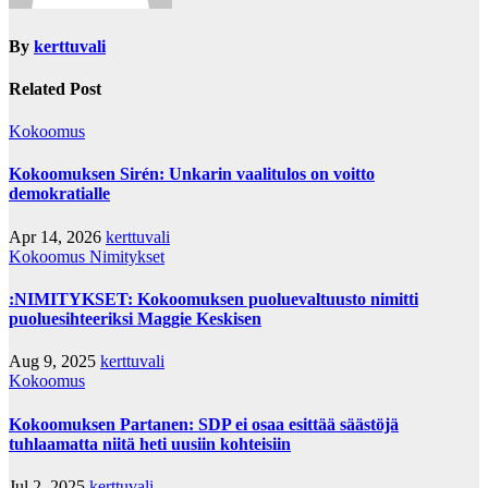
By
kerttuvali
Related Post
Kokoomus
Kokoomuksen Sirén: Unkarin vaalitulos on voitto
demokratialle
Apr 14, 2026
kerttuvali
Kokoomus
Nimitykset
:NIMITYKSET: Kokoomuksen puoluevaltuusto nimitti
puoluesihteeriksi Maggie Keskisen
Aug 9, 2025
kerttuvali
Kokoomus
Kokoomuksen Partanen: SDP ei osaa esittää säästöjä
tuhlaamatta niitä heti uusiin kohteisiin
Jul 2, 2025
kerttuvali