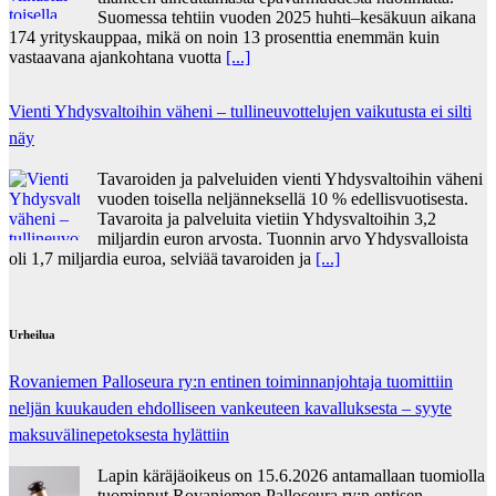
Suomessa tehtiin vuoden 2025 huhti–kesäkuun aikana
174 yrityskauppaa, mikä on noin 13 prosenttia enemmän kuin
vastaavana ajankohtana vuotta
[...]
Vienti Yhdysvaltoihin väheni – tullineuvottelujen vaikutusta ei silti
näy
Tavaroiden ja palveluiden vienti Yhdysvaltoihin väheni
vuoden toisella neljänneksellä 10 % edellisvuotisesta.
Tavaroita ja palveluita vietiin Yhdysvaltoihin 3,2
miljardin euron arvosta. Tuonnin arvo Yhdysvalloista
oli 1,7 miljardia euroa, selviää tavaroiden ja
[...]
Urheilua
Rovaniemen Palloseura ry:n entinen toiminnanjohtaja tuo­mit­tiin
neljän kuu­kau­den eh­dol­li­seen van­keu­teen ka­val­luk­ses­ta – syyte
mak­su­vä­li­ne­pe­tok­ses­ta hy­lät­tiin
Lapin käräjäoikeus on 15.6.2026 antamallaan tuomiolla
tuominnut Rovaniemen Palloseura ry:n entisen