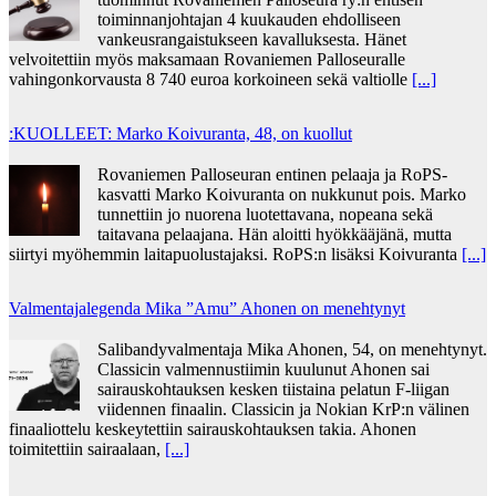
toiminnanjohtajan 4 kuukauden ehdolliseen
vankeusrangaistukseen kavalluksesta. Hänet
velvoitettiin myös maksamaan Rovaniemen Palloseuralle
vahingonkorvausta 8 740 euroa korkoineen sekä valtiolle
[...]
:KUOLLEET: Marko Koivuranta, 48, on kuollut
Rovaniemen Palloseuran entinen pelaaja ja RoPS-
kasvatti Marko Koivuranta on nukkunut pois. Marko
tunnettiin jo nuorena luotettavana, nopeana sekä
taitavana pelaajana. Hän aloitti hyökkääjänä, mutta
siirtyi myöhemmin laitapuolustajaksi. RoPS:n lisäksi Koivuranta
[...]
Valmentajalegenda Mika ”Amu” Ahonen on menehtynyt
Salibandyvalmentaja Mika Ahonen, 54, on menehtynyt.
Classicin valmennustiimin kuulunut Ahonen sai
sairauskohtauksen kesken tiistaina pelatun F-liigan
viidennen finaalin. Classicin ja Nokian KrP:n välinen
finaaliottelu keskeytettiin sairauskohtauksen takia. Ahonen
toimitettiin sairaalaan,
[...]