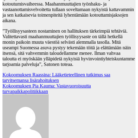
kotoutumisvaiheessa. Maahanmuuttajien työnhaku- ja
vastaanottamisvelvoitetta tullaan soveltamaan nykyistä kattavammin
ja sen katkaisevia toimenpiteitä lyhentämään kotouttamisjaksojen
aikana.
”Työllisyysasteen nostaminen on hallituksen tärkeimpiä tehtäviä.
Valitettavasti maahanmuuttajien työllisyysaste on tällä hetkellä
monin paikoin muuta väestöä selvästi alemmalla tasolla. Mitä
useampi Suomessa asuva pystyy tekemään töitä ja elättämään näin
itsensä, sitä vahvemmin taloudellamme menee. Ilman vahvaa
taloutta ei myöskään ylläpidetä nykyisiä hyvinvointiyhteiskuntamme
tarjoamia palveluja”, Satonen toteaa.
Post
Kokoomuksen Raassina: Lääketieteellinen tutkimus saa
tarvitsemansa lisärahoituksen
navigation
Kokoomuksen Pia Kauma: Vastavuoroisuutta
turvapaikkapolitiikkaan