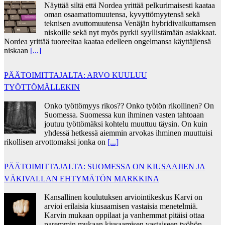
Näyttää siltä että Nordea yrittää pelkurimaisesti kaataa
oman osaamattomuutensa, kyvyttömyytensä sekä
teknisen avuttomuutensa Venäjän hybridivaikuttamsen
niskoille sekä nyt myös pyrkii syyllistämään asiakkaat.
Nordea yrittää tuoreeltaa kaataa edelleen ongelmansa käyttäjiensä
niskaan
[...]
PÄÄTOIMITTAJALTA: ARVO KUULUU
TYÖTTÖMÄLLEKIN
Onko työttömyys rikos?? Onko työtön rikollinen? On
Suomessa. Suomessa kun ihminen vasten tahtoaan
joutuu työttömäksi kohtelu muuttuu täysin. On kuin
yhdessä hetkessä aiemmin arvokas ihminen muuttuisi
rikollisen arvottomaksi jonka on
[...]
PÄÄTOIMITTAJALTA: SUOMESSA ON KIUSAAJIEN JA
VÄKIVALLAN EHTYMÄTÖN MARKKINA
Kansallinen koulutuksen arviointikeskus Karvi on
arvioi erilaisia kiusaamisen vastaisia menetelmiä.
Karvin mukaan oppilaat ja vanhemmat pitäisi ottaa
paremmin mukaan kiusaamisen vastaiseen työhön.