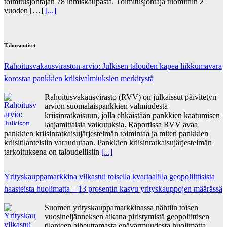
toimitusjohtajan 78 ihmiskaupasta. Toimitusjohtaja tuomittiin 2
vuoden […]
[...]
Talousuutiset
Rahoitusvakausviraston arvio: Julkisen talouden kapea liikkumavara
korostaa pankkien kriisivalmiuksien merkitystä
Rahoitusvakausvirasto (RVV) on julkaissut päivitetyn
arvion suomalaispankkien valmiudesta
kriisinratkaisuun, jolla ehkäistään pankkien kaatumisen
laajamittaisia vaikutuksia. Raportissa RVV avaa
pankkien kriisinratkaisujärjestelmän toimintaa ja miten pankkien
kriisitilanteisiin varaudutaan. Pankkien kriisinratkaisujärjestelmän
tarkoituksena on taloudellisiin
[...]
Yrityskauppamarkkina vilkastui toisella kvartaalilla geopoliittisista
haasteista huolimatta – 13 prosentin kasvu yrityskauppojen määrässä
Suomen yrityskauppamarkkinassa nähtiin toisen
vuosineljänneksen aikana piristymistä geopoliittisen
tilanteen aiheuttamasta epävarmuudesta huolimatta.