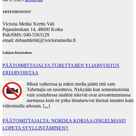
YHTEYDENOTOT
Victoria Media/ Kerttu Vali
Pajamäenkatu 14, 48600 Kotka
Puh/SMS: 040-5563129
email: debaattilehti(@)victoriamedia.fi
Lukijan kirjoitukset
PÄÄTOIMITTAJALTA:TUBETTAJIEN YLIARVOSTUS
ERIARVOISTAA
Missä vaiheessa ja miksi media päätti että vain
Tubettajia on suosittava. Nykyään kun somealustoista
vain youtubessa sisältöä tekevät ovat arvostetummassa
asemassa kuin ne jotka ilmaisewvat itsensä muuten kuin
videoimalla arkeaan.
[...]
PÄÄTOMITTAJALTA: NORDEA KORJAA ONGELMASI!!
LOPETA SYYLLISTÄMINEN!!