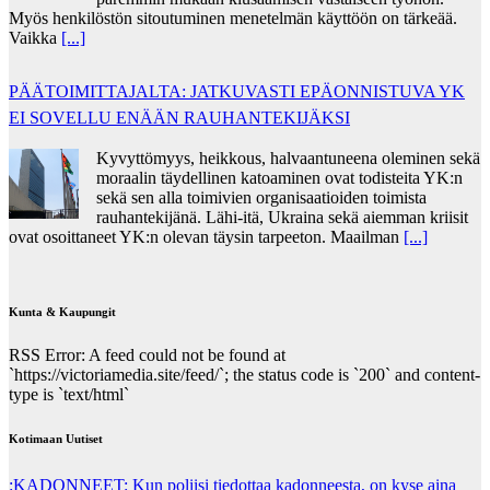
Myös henkilöstön sitoutuminen menetelmän käyttöön on tärkeää.
Vaikka
[...]
PÄÄTOIMITTAJALTA: JATKUVASTI EPÄONNISTUVA YK
EI SOVELLU ENÄÄN RAUHANTEKIJÄKSI
Kyvyttömyys, heikkous, halvaantuneena oleminen sekä
moraalin täydellinen katoaminen ovat todisteita YK:n
sekä sen alla toimivien organisaatioiden toimista
rauhantekijänä. Lähi-itä, Ukraina sekä aiemman kriisit
ovat osoittaneet YK:n olevan täysin tarpeeton. Maailman
[...]
Kunta & Kaupungit
RSS Error: A feed could not be found at
`https://victoriamedia.site/feed/`; the status code is `200` and content-
type is `text/html`
Kotimaan Uutiset
:KADONNEET: Kun poliisi tiedottaa kadonneesta, on kyse aina