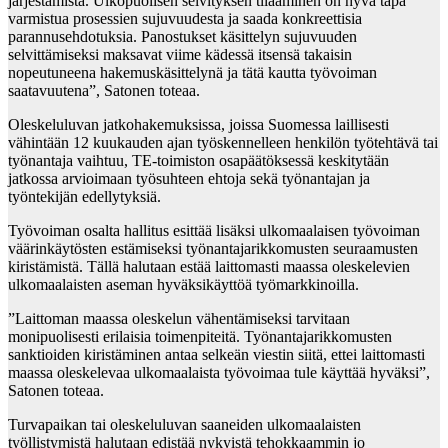
järjestämistä. Ulkopuolisen selvityksen tilaaminen on hyvä tapa
varmistua prosessien sujuvuudesta ja saada konkreettisia
parannusehdotuksia. Panostukset käsittelyn sujuvuuden
selvittämiseksi maksavat viime kädessä itsensä takaisin
nopeutuneena hakemuskäsittelynä ja tätä kautta työvoiman
saatavuutena”, Satonen toteaa.
Oleskeluluvan jatkohakemuksissa, joissa Suomessa laillisesti
vähintään 12 kuukauden ajan työskennelleen henkilön työtehtävä tai
työnantaja vaihtuu, TE-toimiston osapäätöksessä keskitytään
jatkossa arvioimaan työsuhteen ehtoja sekä työnantajan ja
työntekijän edellytyksiä.
Työvoiman osalta hallitus esittää lisäksi ulkomaalaisen työvoiman
väärinkäytösten estämiseksi työnantajarikkomusten seuraamusten
kiristämistä. Tällä halutaan estää laittomasti maassa oleskelevien
ulkomaalaisten aseman hyväksikäyttöä työmarkkinoilla.
”Laittoman maassa oleskelun vähentämiseksi tarvitaan
monipuolisesti erilaisia toimenpiteitä. Työnantajarikkomusten
sanktioiden kiristäminen antaa selkeän viestin siitä, ettei laittomasti
maassa oleskelevaa ulkomaalaista työvoimaa tule käyttää hyväksi”,
Satonen toteaa.
Turvapaikan tai oleskeluluvan saaneiden ulkomaalaisten
työllistymistä halutaan edistää nykyistä tehokkaammin jo