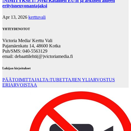
:NIMITYKSET: Jyrki Katainen EU:n ja arktisen alueen
erityisneuvonantajaksi
Apr 13, 2026
kerttuvali
YHTEYDENOTOT
Victoria Media/ Kerttu Vali
Pajamäenkatu 14, 48600 Kotka
Puh/SMS: 040-5563129
email: debaattilehti(@)victoriamedia.fi
Lukijan kirjoitukset
PÄÄTOIMITTAJALTA:TUBETTAJIEN YLIARVOSTUS
ERIARVOISTAA