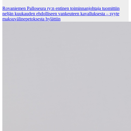
Rovaniemen Palloseura ry:n entinen toiminnanjohtaja tuo­mit­tiin
neljän kuu­kau­den eh­dol­li­seen van­keu­teen ka­val­luk­ses­ta – syyte
mak­su­vä­li­ne­pe­tok­ses­ta hy­lät­tiin