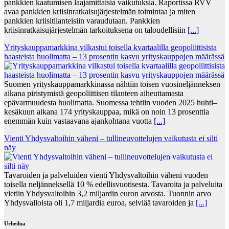
pankkien kaatumisen laajamittaisia vaikutuksia. Raportissa RVV
avaa pankkien kriisinratkaisujärjestelmän toimintaa ja miten
pankkien kriisitilanteisiin varaudutaan. Pankkien
kriisinratkaisujärjestelmän tarkoituksena on taloudellisiin
[...]
Yrityskauppamarkkina vilkastui toisella kvartaalilla geopoliittisista
haasteista huolimatta – 13 prosentin kasvu yrityskauppojen määrässä
Suomen yrityskauppamarkkinassa nähtiin toisen vuosineljänneksen
aikana piristymistä geopoliittisen tilanteen aiheuttamasta
epävarmuudesta huolimatta. Suomessa tehtiin vuoden 2025 huhti–
kesäkuun aikana 174 yrityskauppaa, mikä on noin 13 prosenttia
enemmän kuin vastaavana ajankohtana vuotta
[...]
Vienti Yhdysvaltoihin väheni – tullineuvottelujen vaikutusta ei silti
näy
Tavaroiden ja palveluiden vienti Yhdysvaltoihin väheni vuoden
toisella neljänneksellä 10 % edellisvuotisesta. Tavaroita ja palveluita
vietiin Yhdysvaltoihin 3,2 miljardin euron arvosta. Tuonnin arvo
Yhdysvalloista oli 1,7 miljardia euroa, selviää tavaroiden ja
[...]
Urheilua