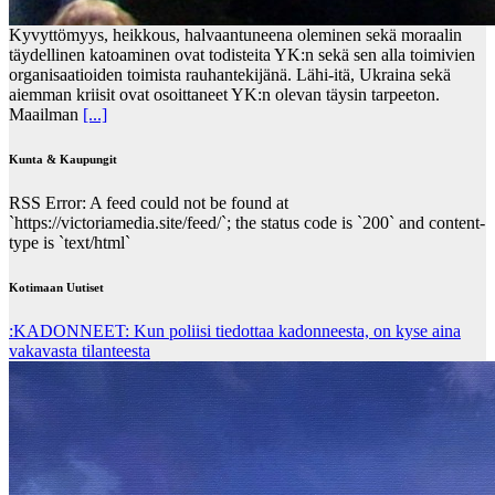
Kyvyttömyys, heikkous, halvaantuneena oleminen sekä moraalin
täydellinen katoaminen ovat todisteita YK:n sekä sen alla toimivien
organisaatioiden toimista rauhantekijänä. Lähi-itä, Ukraina sekä
aiemman kriisit ovat osoittaneet YK:n olevan täysin tarpeeton.
Maailman
[...]
Kunta & Kaupungit
RSS Error: A feed could not be found at
`https://victoriamedia.site/feed/`; the status code is `200` and content-
type is `text/html`
Kotimaan Uutiset
:KADONNEET: Kun poliisi tiedottaa kadonneesta, on kyse aina
vakavasta tilanteesta