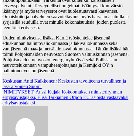
alkoholipolitiikkaan. Tärkeintä ovat kuitenkin kansalaisten
terveyspalvelut. Terveydelliset ongelmat lisääntyvät kun väestö
ikääntyy ja myös terveyserot ovat huolestuttavasti kasvaneet.
Omaishoito ja palvelujen saavutettavuus myös harvaan asutuilla ja
syrjäisillä seuduilla ovat minulle kokonaisuuksia, joiden puolesta
teen töitä erityisesti.
Uuden nimityksensä lisäksi Kärnä työskentelee jäsenenä
eduskunnan hallintovaliokunnassa ja lakivaliokunnassa sekä
varajäsenenä maa- ja metsätalousvaliokunnassa. Tämän lisäksi hän
toimii Pohjoismaiden neuvoston Suomen valtuuskunnan jäsenenä,
Pohjoismaiden neuvoston energiaryhmässä sekä Poliisiasian
neuvottelukunnan varapuheenjohtajana ja Kemijoki OY:n
hallintoneuvoston jäsenenä
Post
Keskustan Antti Kaikkonen: Keskustan tavoitteena turvallinen ja
tasa-arvoinen Suomi
navigation
:NIMITYKSET: Anssi Kujala Kokoomuksen ministeriryhmän
erityisavustajaksi, Elisa Tarkiainen Orpon EU-asioista vastaavaksi
erityisavustajaksi