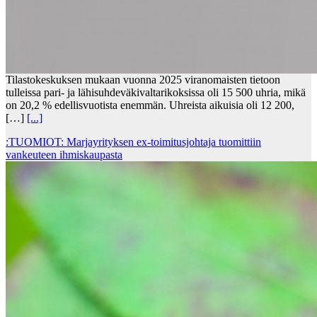
Tilastokeskuksen mukaan vuonna 2025 viranomaisten tietoon
tulleissa pari- ja lähisuhdeväkivaltarikoksissa oli 15 500 uhria, mikä
on 20,2 % edellisvuotista enemmän. Uhreista aikuisia oli 12 200,
[…]
[...]
:TUOMIOT: Marjayrityksen ex-toimitusjohtaja tuomittiin
vankeuteen ihmiskaupasta