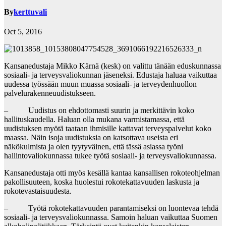
By
kerttuvali
Oct 5, 2016
Kansanedustaja Mikko Kärnä (kesk) on valittu tänään eduskunnassa
sosiaali- ja terveysvaliokunnan jäseneksi. Edustaja haluaa vaikuttaa
uudessa työssään muun muassa sosiaali- ja terveydenhuollon
palvelurakenneuudistukseen.
– Uudistus on ehdottomasti suurin ja merkittävin koko
hallituskaudella. Haluan olla mukana varmistamassa, että
uudistuksen myötä taataan ihmisille kattavat terveyspalvelut koko
maassa. Näin isoja uudistuksia on katsottava useista eri
näkökulmista ja olen tyytyväinen, että tässä asiassa työni
hallintovaliokunnassa tukee työtä sosiaali- ja terveysvaliokunnassa.
Kansanedustaja otti myös kesällä kantaa kansallisen rokoteohjelman
pakollisuuteen, koska huolestui rokotekattavuuden laskusta ja
rokotevastaisuudesta.
– Työtä rokotekattavuuden parantamiseksi on luontevaa tehdä
sosiaali- ja terveysvaliokunnassa. Samoin haluan vaikuttaa Suomen