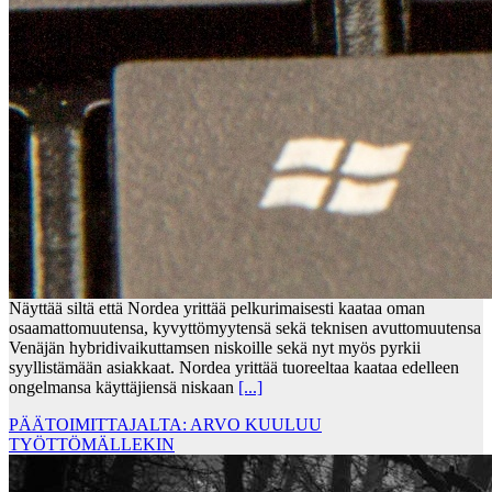
Näyttää siltä että Nordea yrittää pelkurimaisesti kaataa oman
osaamattomuutensa, kyvyttömyytensä sekä teknisen avuttomuutensa
Venäjän hybridivaikuttamsen niskoille sekä nyt myös pyrkii
syyllistämään asiakkaat. Nordea yrittää tuoreeltaa kaataa edelleen
ongelmansa käyttäjiensä niskaan
[...]
PÄÄTOIMITTAJALTA: ARVO KUULUU
TYÖTTÖMÄLLEKIN