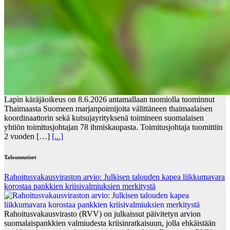
Lapin käräjäoikeus on 8.6.2026 antamallaan tuomiolla tuominnut
Thaimaasta Suomeen marjanpoimijoita välittäneen thaimaalaisen
koordinaattorin sekä kutsujayrityksenä toimineen suomalaisen
yhtiön toimitusjohtajan 78 ihmiskaupasta. Toimitusjohtaja tuomittiin
2 vuoden […]
[...]
Talousuutiset
Rahoitusvakausviraston arvio: Julkisen talouden kapea liikkumavara
korostaa pankkien kriisivalmiuksien merkitystä
Rahoitusvakausvirasto (RVV) on julkaissut päivitetyn arvion
suomalaispankkien valmiudesta kriisinratkaisuun, jolla ehkäistään