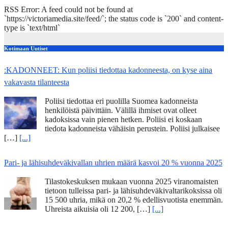
RSS Error: A feed could not be found at
`https://victoriamedia.site/feed/`; the status code is `200` and content-
type is `text/html`
Kotimaan Uutiset
:KADONNEET: Kun poliisi tiedottaa kadonneesta, on kyse aina
vakavasta tilanteesta
Poliisi tiedottaa eri puolilla Suomea kadonneista
henkilöistä päivittäin. Välillä ihmiset ovat olleet
kadoksissa vain pienen hetken. Poliisi ei koskaan
tiedota kadonneista vähäisin perustein. Poliisi julkaisee
[…]
[...]
Pari- ja lähisuhdeväkivallan uhrien määrä kasvoi 20 % vuonna 2025
Tilastokeskuksen mukaan vuonna 2025 viranomaisten
tietoon tulleissa pari- ja lähisuhdeväkivaltarikoksissa oli
15 500 uhria, mikä on 20,2 % edellisvuotista enemmän.
Uhreista aikuisia oli 12 200, […]
[...]