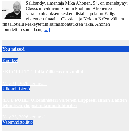
Salibandyvalmentaja Mika Ahonen, 54, on menehtynyt.
Classicin valmennustiimin kuulunut Ahonen sai
sairauskohtauksen kesken tiistaina pelatun F-liigan
viidennen finaalin. Classicin ja Nokian KrP:n välinen
finaaliottelu keskeytettiin sairauskohtauksen takia. Ahonen
toimitettiin sairaalaan,
[...]
You missed
Kuolleet
: KUOLLEET: Jutta Zilliacus on kuollut
May 31, 2026
kerttuvali
Ulkoministeriö
:LUE PUHE: Ulkoministeri Valtonen Lappeenrannan-Lahden
teknillisen yliopiston kunniatohtoriksi
May 23, 2026
kerttuvali
Vasemmistoliitto