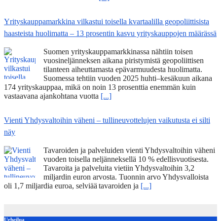
Yrityskauppamarkkina vilkastui toisella kvartaalilla geopoliittisista
haasteista huolimatta – 13 prosentin kasvu yrityskauppojen määrässä
Suomen yrityskauppamarkkinassa nähtiin toisen
vuosineljänneksen aikana piristymistä geopoliittisen
tilanteen aiheuttamasta epävarmuudesta huolimatta.
Suomessa tehtiin vuoden 2025 huhti–kesäkuun aikana
174 yrityskauppaa, mikä on noin 13 prosenttia enemmän kuin
vastaavana ajankohtana vuotta
[...]
Vienti Yhdysvaltoihin väheni – tullineuvottelujen vaikutusta ei silti
näy
Tavaroiden ja palveluiden vienti Yhdysvaltoihin väheni
vuoden toisella neljänneksellä 10 % edellisvuotisesta.
Tavaroita ja palveluita vietiin Yhdysvaltoihin 3,2
miljardin euron arvosta. Tuonnin arvo Yhdysvalloista
oli 1,7 miljardia euroa, selviää tavaroiden ja
[...]
Urheilua