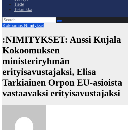
Tiede
Tekniikka
Kokoomus
Nimitykset
:NIMITYKSET: Anssi Kujala
Kokoomuksen
ministeriryhmän
erityisavustajaksi, Elisa
Tarkiainen Orpon EU-asioista
vastaavaksi erityisavustajaksi