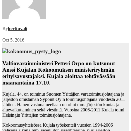
By
kerttuvali
Oct 5, 2016
Valtiovarainministeri Petteri Orpo on kutsunut
Anssi Kujalan Kokoomuksen ministeriryhmän
erityisavustajaksi. Kujala aloittaa tehtävässään
maanantaina 17.10.
Kujala, 44, on toiminut Suomen Yrittäjien varatoimitusjohtajana ja
järjestön omistaman Sypoint Oy:n toimitusjohtajana vuodesta 2011
lähtien. Hänen vastuualueellaan on ollut mm. järjestön kunta- ja
aluevaikuttaminen sekä viestintä. Vuosina 2006-2011 Kujala toimi
Helsingin Yrittäjien toimitusjohtajana.
Kokoomusyhteisössä Kujala työskenteli vuosien 1994-2006
välisenä aikana mm. jäsenliiton pääsihteerinä, piirijärjestön