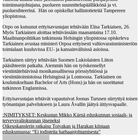
toiminnanjohtajana, puolueen suunnittelupäällikkönä ja vt.
puoluesihteerinä. Hän on opiskellut hallintotieteitä Tampereen
yliopistossa.
Orpo on kutsunut erityisavustajan tehtävään Elisa Tarkiaisen, 26.
Myös Tarkiainen aloittaa tehtävässään maanantaina 17.10.
Maailmanpolitiikan tutkimusta Helsingin yliopistossa opiskeleva
Tarkiainen avustaa ministeri Orpoa erityisesti valtiovarainministeriön
toimialaan kuuluvissa EU- ja kansainvälisissä asioissa.
Tarkiainen siirtyy tehtävään Suomen Lukiolaisten Liiton
pääsihteerin paikalta. Aiemmin hän on työskennellyt
viestintätehtävissä monikansallisessa pörssiyhtiössä ja
viestintätoimistoissa Helsingissä ja Lontoossa. Tarkiainen on
koulutukseltaan Bachelor of Arts (Hons) ja hän on suorittanut
tutkinnon Englannissa.
Erityisavustajan tehtävät vapautuivat Joonas Turusen siirryttyä toisen
työnantajan palvelukseen ja Laura Åvallin jäätyä äitiysvapaalle.
Post
:NIMITYKSET: Keskustan Mikko Kärnä eduskunnan sosiaali- ja
terveysvaliokunnan jäseneksi
navigation
Oikeuskanslerin ratkaisu Toivakan ja Harakan kiistaan
eduskunnassa: “Ei todisteita harhaanjohtamisesta”