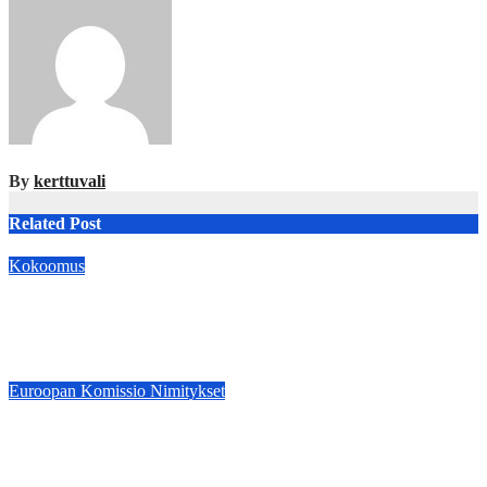
By
kerttuvali
Related Post
Kokoomus
Kokoomuksen Sirén: Unkarin vaalitulos on voitto
demokratialle
Apr 14, 2026
kerttuvali
Euroopan Komissio
Nimitykset
:NIMITYKSET: Jyrki Katainen EU:n ja arktisen alueen
erityisneuvonantajaksi