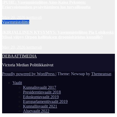
:PUHE: Vasemmistoliiton Aino-Kaisa Pekonen:
Eriarvoistumisen pysäyttäminen luo turvallisuutta
May 20, 2026
kerttuvali
Vasemmistoliitto
:KIRJALLINEN KYSYMYS: Vasemmistoliiton Pia Lohikoski:
Missä viipyy Orpon hallituksen drooniohjeistus kunnille?
May 20, 2026
kerttuvali
DEBAATTIMEDIA
Victoria Median Politiikkasivut
Proudly powered by WordPress
|
Theme: Newsup by
Themeansar
.
Vaalit
Kunnalisvaalit 2017
Presiderntinvaalit 2018
Eduskuntavaalit 2019
Europarlamenttivaalit 2019
Kunnallisvaalit 2021
Aluevaalit 2022