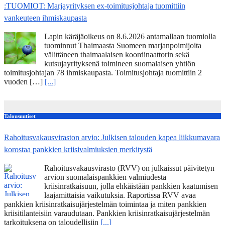
:TUOMIOT: Marjayrityksen ex-toimitusjohtaja tuomittiin
vankeuteen ihmiskaupasta
Lapin käräjäoikeus on 8.6.2026 antamallaan tuomiolla
tuominnut Thaimaasta Suomeen marjanpoimijoita
välittäneen thaimaalaisen koordinaattorin sekä
kutsujayrityksenä toimineen suomalaisen yhtiön
toimitusjohtajan 78 ihmiskaupasta. Toimitusjohtaja tuomittiin 2
vuoden […]
[...]
Talousuutiset
Rahoitusvakausviraston arvio: Julkisen talouden kapea liikkumavara
korostaa pankkien kriisivalmiuksien merkitystä
Rahoitusvakausvirasto (RVV) on julkaissut päivitetyn
arvion suomalaispankkien valmiudesta
kriisinratkaisuun, jolla ehkäistään pankkien kaatumisen
laajamittaisia vaikutuksia. Raportissa RVV avaa
pankkien kriisinratkaisujärjestelmän toimintaa ja miten pankkien
kriisitilanteisiin varaudutaan. Pankkien kriisinratkaisujärjestelmän
tarkoituksena on taloudellisiin
[...]