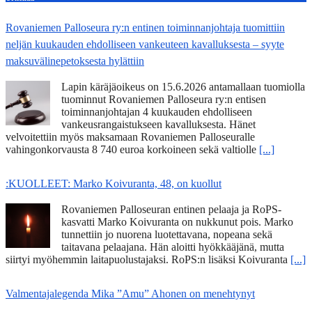
Rovaniemen Palloseura ry:n entinen toiminnanjohtaja tuo­mit­tiin
neljän kuu­kau­den eh­dol­li­seen van­keu­teen ka­val­luk­ses­ta – syyte
mak­su­vä­li­ne­pe­tok­ses­ta hy­lät­tiin
Lapin käräjäoikeus on 15.6.2026 antamallaan tuomiolla
tuominnut Rovaniemen Palloseura ry:n entisen
toiminnanjohtajan 4 kuukauden ehdolliseen
vankeusrangaistukseen kavalluksesta. Hänet
velvoitettiin myös maksamaan Rovaniemen Palloseuralle
vahingonkorvausta 8 740 euroa korkoineen sekä valtiolle
[...]
:KUOLLEET: Marko Koivuranta, 48, on kuollut
Rovaniemen Palloseuran entinen pelaaja ja RoPS-
kasvatti Marko Koivuranta on nukkunut pois. Marko
tunnettiin jo nuorena luotettavana, nopeana sekä
taitavana pelaajana. Hän aloitti hyökkääjänä, mutta
siirtyi myöhemmin laitapuolustajaksi. RoPS:n lisäksi Koivuranta
[...]
Valmentajalegenda Mika ”Amu” Ahonen on menehtynyt