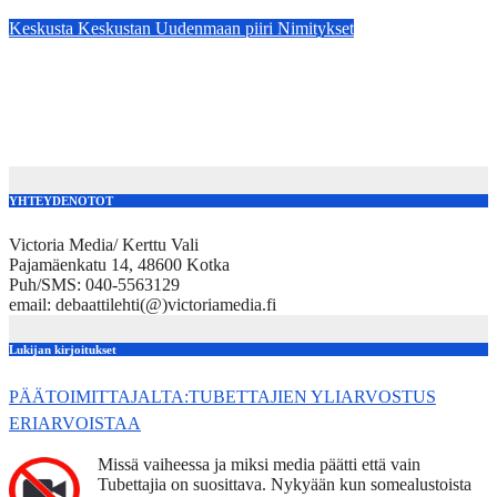
Apr 13, 2026
kerttuvali
Keskusta
Keskustan Uudenmaan piiri
Nimitykset
NIMITYKSET: Keskustan Uudenmaan piirin
aluekoordinaattorina aloittaa 1.10. alkaen Espoolainen Nina
From.
Sep 12, 2025
kerttuvali
YHTEYDENOTOT
Victoria Media/ Kerttu Vali
Pajamäenkatu 14, 48600 Kotka
Puh/SMS: 040-5563129
email: debaattilehti(@)victoriamedia.fi
Lukijan kirjoitukset
PÄÄTOIMITTAJALTA:TUBETTAJIEN YLIARVOSTUS
ERIARVOISTAA
Missä vaiheessa ja miksi media päätti että vain
Tubettajia on suosittava. Nykyään kun somealustoista