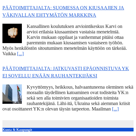
PÄÄTOIMITTAJALTA: SUOMESSA ON KIUSAAJIEN JA
VÄKIVALLAN EHTYMÄTÖN MARKKINA
Kansallinen koulutuksen arviointikeskus Karvi on
arvioi erilaisia kiusaamisen vastaisia menetelmiä.
Karvin mukaan oppilaat ja vanhemmat pitäisi ottaa
paremmin mukaan kiusaamisen vastaiseen työhön.
Myös henkilöstön sitoutuminen menetelmän käyttöön on tärkeää.
Vaikka
[...]
PÄÄTOIMITTAJALTA: JATKUVASTI EPÄONNISTUVA YK
EI SOVELLU ENÄÄN RAUHANTEKIJÄKSI
Kyvyttömyys, heikkous, halvaantuneena oleminen sekä
moraalin täydellinen katoaminen ovat todisteita YK:n
sekä sen alla toimivien organisaatioiden toimista
rauhantekijänä. Lähi-itä, Ukraina sekä aiemman kriisit
ovat osoittaneet YK:n olevan täysin tarpeeton. Maailman
[...]
Kunta & Kaupungit