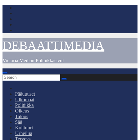
Skip
to
content
DEBAATTIMEDIA
Victoria Median Politiikkasivut
Pääuutiset
Ulkomaat
Politiikka
Oikeus
Talous
Sää
Kulttuuri
Urheilua
Terveys