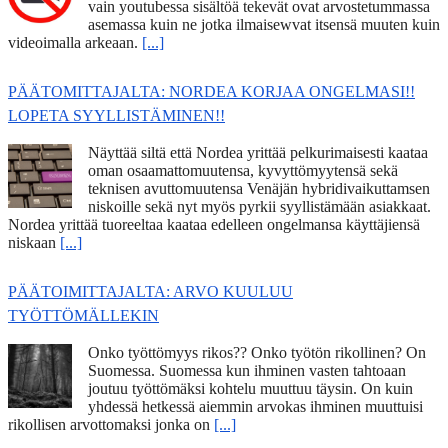
vain youtubessa sisältöä tekevät ovat arvostetummassa
asemassa kuin ne jotka ilmaisewvat itsensä muuten kuin
videoimalla arkeaan.
[...]
PÄÄTOMITTAJALTA: NORDEA KORJAA ONGELMASI!!
LOPETA SYYLLISTÄMINEN!!
Näyttää siltä että Nordea yrittää pelkurimaisesti kaataa
oman osaamattomuutensa, kyvyttömyytensä sekä
teknisen avuttomuutensa Venäjän hybridivaikuttamsen
niskoille sekä nyt myös pyrkii syyllistämään asiakkaat.
Nordea yrittää tuoreeltaa kaataa edelleen ongelmansa käyttäjiensä
niskaan
[...]
PÄÄTOIMITTAJALTA: ARVO KUULUU
TYÖTTÖMÄLLEKIN
Onko työttömyys rikos?? Onko työtön rikollinen? On
Suomessa. Suomessa kun ihminen vasten tahtoaan
joutuu työttömäksi kohtelu muuttuu täysin. On kuin
yhdessä hetkessä aiemmin arvokas ihminen muuttuisi
rikollisen arvottomaksi jonka on
[...]