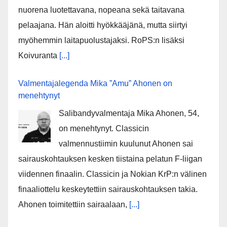
nuorena luotettavana, nopeana sekä taitavana
pelaajana. Hän aloitti hyökkääjänä, mutta siirtyi
myöhemmin laitapuolustajaksi. RoPS:n lisäksi
Koivuranta
[...]
Valmentajalegenda Mika ”Amu” Ahonen on
menehtynyt
Salibandyvalmentaja Mika Ahonen, 54,
on menehtynyt. Classicin
valmennustiimin kuulunut Ahonen sai
sairauskohtauksen kesken tiistaina pelatun F-liigan
viidennen finaalin. Classicin ja Nokian KrP:n välinen
finaaliottelu keskeytettiin sairauskohtauksen takia.
Ahonen toimitettiin sairaalaan,
[...]