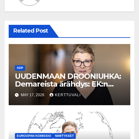
Related Post
SDP
UUDENMAAN DROONIUHKA:
Demareista ärähdys: EK:n
linjaus palkatta jättämisestä
MAY 17, 2026
KERTTUVALI
drooniuhan aikana on
kohtuuton
EUROOPAN KOMISSIO
NIMITYKSET