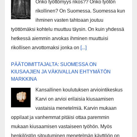
Onko työttömyys rikos?? Onko työtön
rikollinen? On Suomessa. Suomessa kun
ihminen vasten tahtoaan joutuu
työttömäksi kohtelu muuttuu täysin. On kuin yhdessä
hetkessä aiemmin arvokas ihminen muuttuisi
rikollisen arvottomaksi jonka on
[...]
PÄÄTOIMITTAJALTA: SUOMESSA ON
KIUSAAJIEN JA VÄKIVALLAN EHTYMÄTÖN
MARKKINA
Kansallinen koulutuksen arviointikeskus
Karvi on arvioi erilaisia kiusaamisen
vastaisia menetelmiä. Karvin mukaan
oppilaat ja vanhemmat pitäisi ottaa paremmin
mukaan kiusaamisen vastaiseen työhön. Myös
henkilöstön sitoutuminen menetelmän käyttöön on