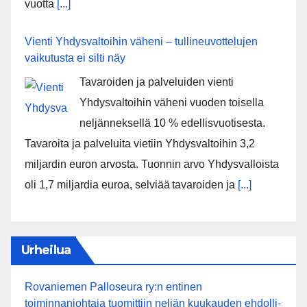
vuotta
[...]
Vienti Yhdysvaltoihin väheni – tullineuvottelujen
vaikutusta ei silti näy
Tavaroiden ja palveluiden vienti
Yhdysvaltoihin väheni vuoden toisella
neljänneksellä 10 % edellisvuotisesta.
Tavaroita ja palveluita vietiin Yhdysvaltoihin 3,2
miljardin euron arvosta. Tuonnin arvo Yhdysvalloista
oli 1,7 miljardia euroa, selviää tavaroiden ja
[...]
Urheilua
Rovaniemen Palloseura ry:n entinen
toiminnanjohtaja tuo­mit­tiin neljän kuu­kau­den eh­dol­li­