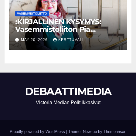
VASEMMISTOLIITTO
:KIRJALLINEN KYSYMYS:
Vasemmistoliiton Pia
Lohikoski: Missä viipyy Orpon
MAY 20, 2026
KERTTUVALI
hallituksen drooniohjeistus
kunnille?
DEBAATTIMEDIA
Victoria Median Politiikkasivut
Proudly powered by WordPress
|
Theme: Newsup by
Themeansar
.