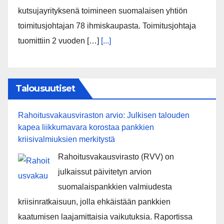
kutsujayrityksenä toimineen suomalaisen yhtiön
toimitusjohtajan 78 ihmiskaupasta. Toimitusjohtaja
tuomittiin 2 vuoden […]
[...]
Talousuutiset
Rahoitusvakausviraston arvio: Julkisen talouden
kapea liikkumavara korostaa pankkien
kriisivalmiuksien merkitystä
Rahoitusvakausvirasto (RVV) on
julkaissut päivitetyn arvion
suomalaispankkien valmiudesta
kriisinratkaisuun, jolla ehkäistään pankkien
kaatumisen laajamittaisia vaikutuksia. Raportissa