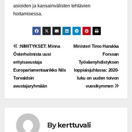
asioiden ja kansainvälisten tehtävien
hoitamisessa.
Post
:NIMITYKSET: Minna
Ministeri Timo Harakka
Österholmista uusi
Forssan
navigation
erityisavustaja
Työväenyhdistyksen
Europarlamentaarikko Nils
loppiaisjuhlassa: 2020-
Torvaldsin
luku on uuden toivon
avustajaryhmään
vuosikymmen
By
kerttuvali