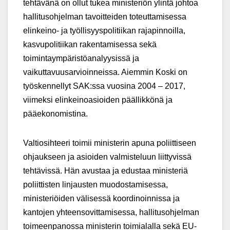
tehtävänä on ollut tukea ministeriön ylintä johtoa
hallitusohjelman tavoitteiden toteuttamisessa
elinkeino- ja työllisyyspolitiikan rajapinnoilla,
kasvupolitiikan rakentamisessa sekä
toimintaympäristöanalyysissä ja
vaikuttavuusarvioinneissa. Aiemmin Koski on
työskennellyt SAK:ssa vuosina 2004 – 2017,
viimeksi elinkeinoasioiden päällikkönä ja
pääekonomistina.
Valtiosihteeri toimii ministerin apuna poliittiseen
ohjaukseen ja asioiden valmisteluun liittyvissä
tehtävissä. Hän avustaa ja edustaa ministeriä
poliittisten linjausten muodostamisessa,
ministeriöiden välisessä koordinoinnissa ja
kantojen yhteensovittamisessa, hallitusohjelman
toimeenpanossa ministerin toimialalla sekä EU-