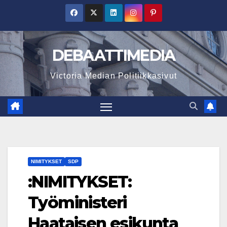
Skip
to
content
DEBAATTIMEDIA
Victoria Median Politiikkasivut
NIMITYKSET
SDP
:NIMITYKSET:
Työministeri
Haataisen esikunta