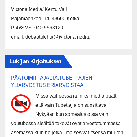
Victoria Media/ Kerttu Vali
Pajamäenkatu 14, 48600 Kotka
Puh/SMS: 040-5563129
email: debaattilehti(@)victoriamedia.fi
Lukijan Kirjoitukset
PÄÄTOIMITTAJALTA:TUBETTAJIEN
YLIARVOSTUS ERIARVOISTAA
Missä vaiheessa ja miksi media päätti
että vain Tubettajia on suosittava.
Nykyään kun somealustoista vain
youtubessa sisältöä tekevät ovat arvostetummassa
asemassa kuin ne jotka ilmaisewvat itsensä muuten