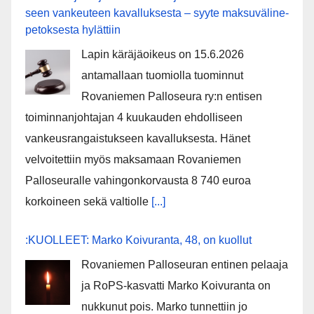
seen van­keu­teen ka­val­luk­ses­ta – syyte mak­su­vä­li­ne­
pe­tok­ses­ta hy­lät­tiin
Lapin käräjäoikeus on 15.6.2026
antamallaan tuomiolla tuominnut
Rovaniemen Palloseura ry:n entisen
toiminnanjohtajan 4 kuukauden ehdolliseen
vankeusrangaistukseen kavalluksesta. Hänet
velvoitettiin myös maksamaan Rovaniemen
Palloseuralle vahingonkorvausta 8 740 euroa
korkoineen sekä valtiolle
[...]
:KUOLLEET: Marko Koivuranta, 48, on kuollut
Rovaniemen Palloseuran entinen pelaaja
ja RoPS-kasvatti Marko Koivuranta on
nukkunut pois. Marko tunnettiin jo