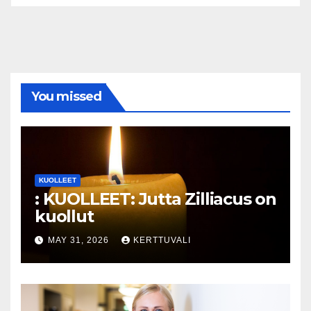
You missed
KUOLLEET
: KUOLLEET: Jutta Zilliacus on
kuollut
MAY 31, 2026
KERTTUVALI