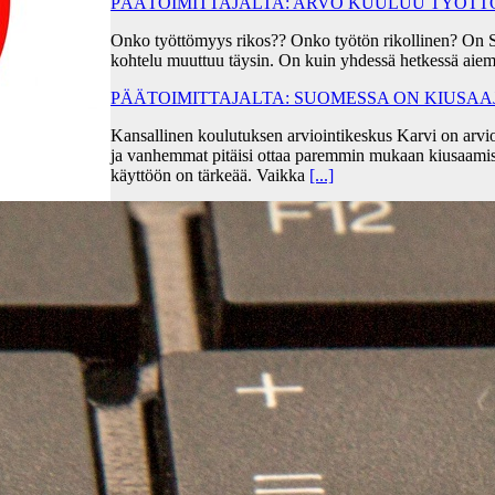
PÄÄTOIMITTAJALTA: ARVO KUULUU TYÖT
Onko työttömyys rikos?? Onko työtön rikollinen? On 
kohtelu muuttuu täysin. On kuin yhdessä hetkessä aiem
PÄÄTOIMITTAJALTA: SUOMESSA ON KIUSA
Kansallinen koulutuksen arviointikeskus Karvi on arvio
ja vanhemmat pitäisi ottaa paremmin mukaan kiusaami
käyttöön on tärkeää. Vaikka
[...]