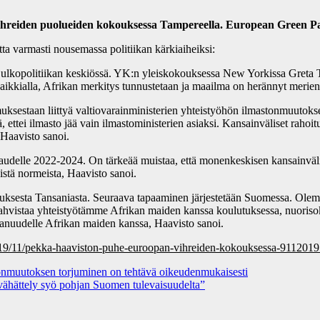
 vihreiden puolueiden kokouksessa Tampereella. European Green P
ta varmasti nousemassa politiikan kärkiaiheiksi:
t nyt ulkopolitiikan keskiössä. YK:n yleiskokouksessa New Yorkissa Gre
n kaikkialla, Afrikan merkitys tunnustetaan ja maailma on herännyt mer
komuksestaan liittyä valtiovarainministerien yhteistyöhön ilmastonmuutok
ä, ettei ilmasto jää vain ilmastoministerien asiaksi. Kansainväliset rahoit
 Haavisto sanoi.
udelle 2022-2024. On tärkeää muistaa, että monenkeskisen kansainvälis
stä normeista, Haavisto sanoi.
uksesta Tansaniasta. Seuraava tapaaminen järjestetään Suomessa. Olemm
ahvistaa yhteistyötämme Afrikan maiden kanssa koulutuksessa, nuoriso
anuudelle Afrikan maiden kanssa, Haavisto sanoi.
/2019/11/pekka-haaviston-puhe-euroopan-vihreiden-kokouksessa-911201
onmuutoksen torjuminen on tehtävä oikeudenmukaisesti
ähättely syö pohjan Suomen tulevaisuudelta”