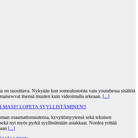
jia on suosittava. Nykyään kun somealustoista vain youtubessa sisältöä
lmaisewvat itsensä muuten kuin videoimalla arkeaan.
[...]
MASI!! LOPETA SYYLLISTÄMINEN!!
taa oman osaamattomuutensa, kyvyttömyytensä sekä teknisen
ekä nyt myös pyrkii syyllistämään asiakkaat. Nordea yrittää
skaan
[...]