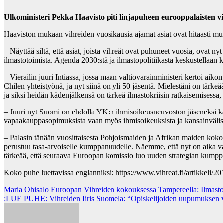
Ulkoministeri Pekka Haavisto piti linjapuheen eurooppalaisten
Haaviston mukaan vihreiden vuosikausia ajamat asiat ovat hitaasti mut
– Näyttää siltä, että asiat, joista vihreät ovat puhuneet vuosia, ova
ilmastotoimista. Agenda 2030:stä ja ilmastopolitiikasta keskustellaa
– Vierailin juuri Intiassa, jossa maan valtiovarainministeri kertoi ai
Chilen yhteistyönä, ja nyt siinä on yli 50 jäsentä. Mielestäni on tärkeä
ja siksi heidän kädenjälkensä on tärkeä ilmastokriisin ratkaisemisessa,
– Juuri nyt Suomi on ehdolla YK:n ihmisoikeusneuvoston jäseneksi ka
vapaakauppasopimuksista vaan myös ihmisoikeuksista ja kansainvälisi
– Palasin tänään vuosittaisesta Pohjoismaiden ja Afrikan maiden koko
perustuu tasa-arvoiselle kumppanuudelle. Näemme, että nyt on aika v
tärkeää, että seuraava Euroopan komissio luo uuden strategian kumpp
Koko puhe luettavissa englanniksi:
https://www.vihreat.fi/artikkeli
Post
Maria Ohisalo Euroopan Vihreiden kokouksessa Tampereella: Ilmast
:LUE PUHE: Vihreiden Iiris Suomela: “Opiskelijoiden uupumuksen v
navigation