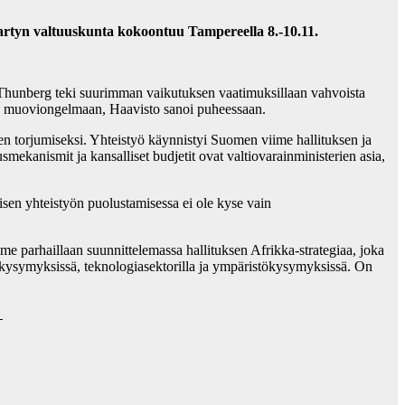
artyn valtuuskunta kokoontuu Tampereella 8.-10.11.
ta Thunberg teki suurimman vaikutuksen vaatimuksillaan vahvoista
ien muoviongelmaan, Haavisto sanoi puheessaan.
sen torjumiseksi. Yhteistyö käynnistyi Suomen viime hallituksen ja
usmekanismit ja kansalliset budjetit ovat valtiovarainministerien asia,
en yhteistyön puolustamisessa ei ole kyse vain
e parhaillaan suunnittelemassa hallituksen Afrikka-strategiaa, joka
kysymyksissä, teknologiasektorilla ja ympäristökysymyksissä. On
9