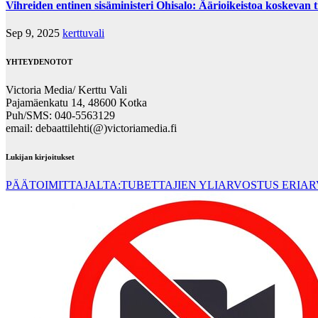
Vihreiden entinen sisäministeri Ohisalo: Äärioikeistoa koskevan t
Sep 9, 2025
kerttuvali
YHTEYDENOTOT
Victoria Media/ Kerttu Vali
Pajamäenkatu 14, 48600 Kotka
Puh/SMS: 040-5563129
email: debaattilehti(@)victoriamedia.fi
Lukijan kirjoitukset
PÄÄTOIMITTAJALTA:TUBETTAJIEN YLIARVOSTUS ERIA