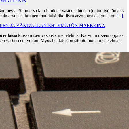
TÖMÄLLEKIN
Suomessa. Suomessa kun ihminen vasten tahtoaan joutuu työttömäksi
min arvokas ihminen muuttuisi rikollisen arvottomaksi jonka on
[...]
AJIEN JA VÄKIVALLAN EHTYMÄTÖN MARKKINA
i erilaisia kiusaamisen vastaisia menetelmiä. Karvin mukaan oppilaat
sen vastaiseen työhön. Myös henkilöstön sitoutuminen menetelmän