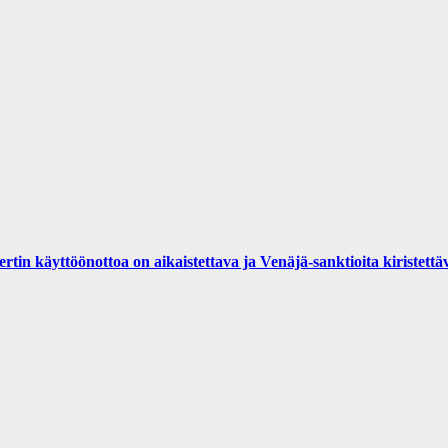
yttöönottoa on aikaistettava ja Venäjä-sanktioita kiristettä