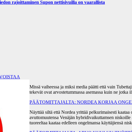
iedon rajoittaminen Supon nettisivuilla on vaarallista
RVOISTAA
Missä vaiheessa ja miksi media päätti että vain Tubetta
tekevät ovat arvostetummassa asemassa kuin ne jotka i
PÄÄTOMITTAJALTA: NORDEA KORJAA ONGEL
Näyttää siltä että Nordea yrittää pelkurimaisesti kaa
avuttomuutensa Venäjän hybridivaikuttamsen niskoille s
tuoreeltaa kaataa edelleen ongelmansa käyttäjiensä ni