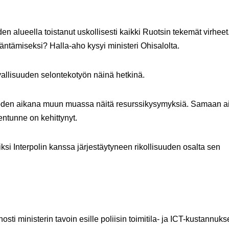
 alueella toistanut uskollisesti kaikki Ruotsin tekemät virheet
äntämiseksi? Halla-aho kysyi ministeri Ohisalolta.
urvallisuuden selontekotyön näinä hetkinä.
oden aikana muun muassa näitä resurssikysymyksiä. Samaan a
entunne on kehittynyt.
ksi Interpolin kanssa järjestäytyneen rikollisuuden osalta sen
osti ministerin tavoin esille poliisin toimitila- ja ICT-kustannukse