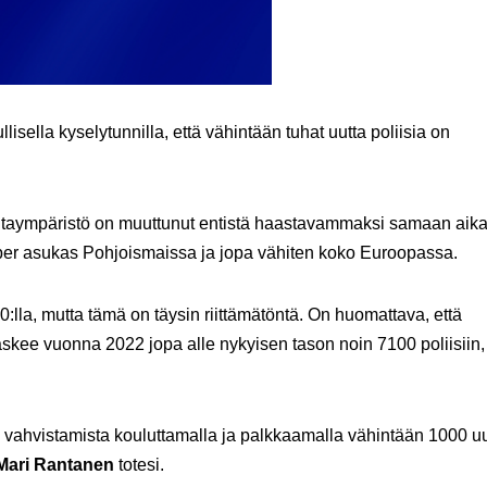
ella kyselytunnilla, että vähintään tuhat uutta poliisia on
mintaympäristö on muuttunut entistä haastavammaksi samaan aik
 per asukas Pohjoismaissa ja jopa vähiten koko Euroopassa.
:lla, mutta tämä on täysin riittämätöntä. On huomattava, että
askee vuonna 2022 jopa alle nykyisen tason noin 7100 poliisiin, 
n vahvistamista kouluttamalla ja palkkaamalla vähintään 1000 uu
Mari Rantanen
totesi.