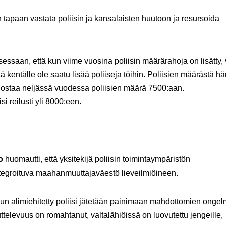
 tapaan vastata poliisin ja kansalaisten huutoon ja resursoida
uksessaan, että kun viime vuosina poliisin määrärahoja on lisätty, 
kä kentälle ole saatu lisää poliiseja töihin. Poliisien määrästä h
n nostaa neljässä vuodessa poliisien määrä 7500:aan.
 reilusti yli 8000:een.
o
huomautti, että yksitekijä poliisin toimintaympäristön
ntegroituva maahanmuuttajaväestö lieveilmiöineen.
 kun alimiehitetty poliisi jätetään painimaan mahdottomien onge
ttelevuus on romahtanut, valtalähiöissä on luovutettu jengeille,