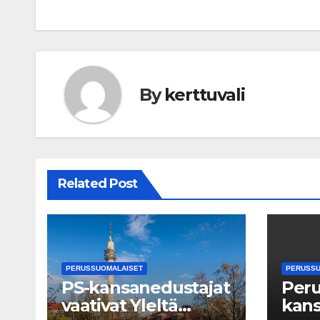
By
kerttuvali
Related Post
PERUSSUOMALAISET
PERUSSU
PS-kansanedustajat
Peru
vaativat Yleltä
kans