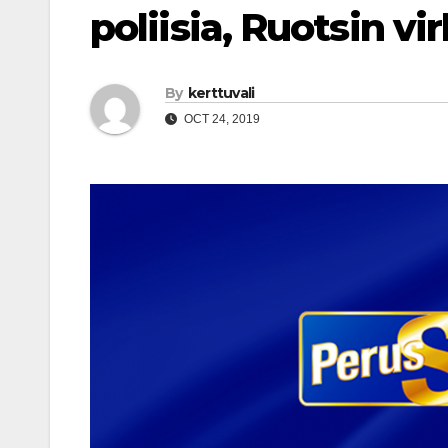
poliisia, Ruotsin vi
By
kerttuvali
OCT 24, 2019