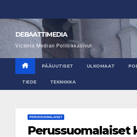
Skip
to
content
DEBAATTIMEDIA
Victoria Median Politiikkasivut
PÄÄUUTISET
ULKOMAAT
POL
TIEDE
TEKNIIKKA
PERUSSUOMALAISET
Perussuomalaiset k