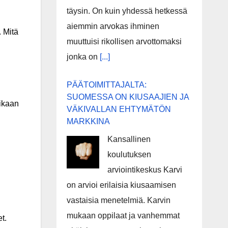
täysin. On kuin yhdessä hetkessä
aiemmin arvokas ihminen
. Mitä
muuttuisi rikollisen arvottomaksi
jonka on
[...]
PÄÄTOIMITTAJALTA:
SUOMESSA ON KIUSAAJIEN JA
ikaan
VÄKIVALLAN EHTYMÄTÖN
MARKKINA
Kansallinen
koulutuksen
arviointikeskus Karvi
on arvioi erilaisia kiusaamisen
vastaisia menetelmiä. Karvin
mukaan oppilaat ja vanhemmat
t.