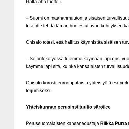
Halla-aho luetteli.
– Suomi on maahanmuuton ja sisäisen turvallisuuden
te aiotte tehdä tämän huolestuttavan kehityksen kä
Ohisalo totesi, että hallitus käynnistää sisäisen t
– Selontekotyössä tulemme käymään läpi ensi vu
käymme läpi sitä, kuinka kansalaisten turvallisuud
Ohisalo korosti eurooppalaista yhteistyötä esimerki
torjumiseksi.
Yhteiskunnan perusinstituutio säröilee
Perussuomalaisten kansanedustaja
Riikka Purra
n