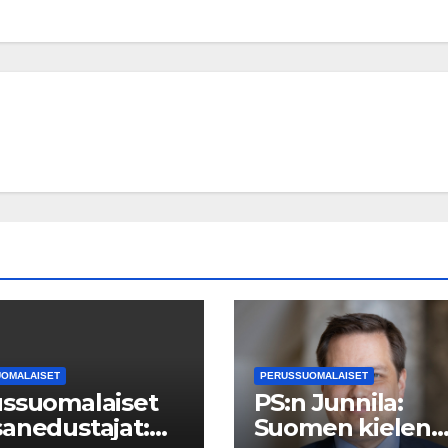
OMALAISET
PERUSSUOMALAISET
ssuomalaiset
PS:n Junnila:
anedustajat:
Suomen kielen