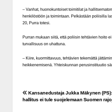
– Vanhat, huonokuntoiset toimitilat ja hallitsemato
henkilöstöön ja toimintaan. Pelkästään poliisilla la
20, Purra totesi.
Purran mukaan siitä, että poliisin tehtävien hoito
turvallisuus on uhattuna.
– Kiire, kuormittavuus, tehtävien tekemättä jättäm
heikkenemisenä. Yhteiskunnan perusinstituutio särö
Post
Kansanedustaja Jukka Mäkynen (PS)
hallitus ei tule suojelemaan Suomen rajo
navigation