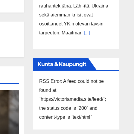
rauhantekijänä. Lähi-itä, Ukraina
sekä aiemman kriisit ovat
osoittaneet YK:n olevan täysin
tarpeeton. Maailman
[...]
Kunta & Kaupungit
RSS Error: A feed could not be
found at
`https://victoriamedia.site/feed/`;
the status code is `200` and
content-type is `text/html`