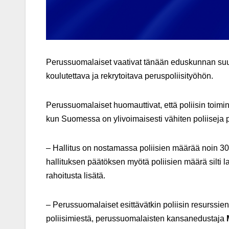
Perussuomalaiset vaativat tänään eduskunnan suullis
koulutettava ja rekrytoitava peruspoliisityöhön.
Perussuomalaiset huomauttivat, että poliisin toi
kun Suomessa on ylivoimaisesti vähiten poliiseja
– Hallitus on nostamassa poliisien määrää noin 300
hallituksen päätöksen myötä poliisien määrä silti l
rahoitusta lisätä.
– Perussuomalaiset esittävätkin poliisin resurssie
poliisimiestä, perussuomalaisten kansanedustaja