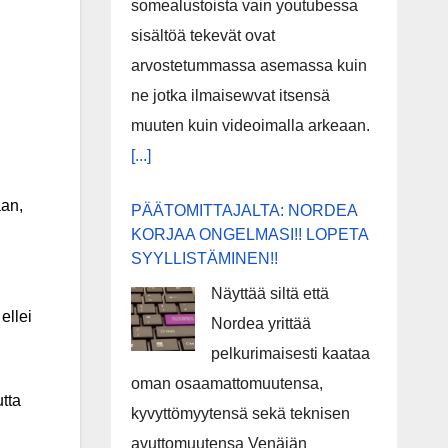
somealustoista vain youtubessa
sisältöä tekevät ovat
arvostetummassa asemassa kuin
ne jotka ilmaisewvat itsensä
muuten kuin videoimalla arkeaan.
[...]
aan,
PÄÄTOMITTAJALTA: NORDEA
KORJAA ONGELMASI!! LOPETA
SYYLLISTÄMINEN!!
Näyttää siltä että
ellei
Nordea yrittää
pelkurimaisesti kaataa
oman osaamattomuutensa,
tta
kyvyttömyytensä sekä teknisen
avuttomuutensa Venäjän