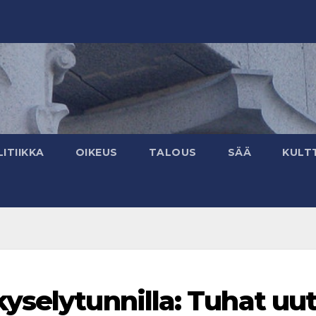
ITIIKKA
OIKEUS
TALOUS
SÄÄ
KULT
yselytunnilla: Tuhat uu