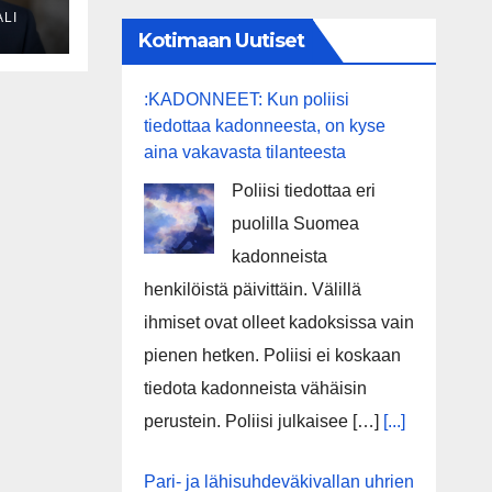
LI
eli
Kotimaan Uutiset
sa
:KADONNEET: Kun poliisi
tiedottaa kadonneesta, on kyse
aina vakavasta tilanteesta
Poliisi tiedottaa eri
puolilla Suomea
kadonneista
henkilöistä päivittäin. Välillä
ihmiset ovat olleet kadoksissa vain
pienen hetken. Poliisi ei koskaan
tiedota kadonneista vähäisin
perustein. Poliisi julkaisee […]
[...]
Pari- ja lähisuhdeväkivallan uhrien