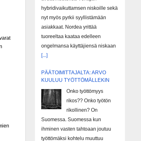
hybridivaikuttamsen niskoille sekä
nyt myös pyrkii syyllistämään
asiakkaat. Nordea yrittää
tuoreeltaa kaataa edelleen
varat
ongelmansa käyttäjiensä niskaan
än
[...]
PÄÄTOIMITTAJALTA: ARVO
KUULUU TYÖTTÖMÄLLEKIN
Onko työttömyys
rikos?? Onko työtön
rikollinen? On
Suomessa. Suomessa kun
lmien
ihminen vasten tahtoaan joutuu
työttömäksi kohtelu muuttuu