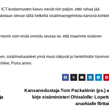
n ICT-kustannusten kasvu vievät niin paljon, ettei rahaa jää
sketaan olevan tällä hetkellä sisäilmaongelmista kärsiviä kohteit
 ei monin osin enää onnistu seuraa se, että maamme sisäinen
inen, sisäilmahaasteet ynnä muut näkyvät jo henkilöstön hyvinvo
ilee, Purra arvioi.
:
Kansanedustaja Tom Packalénin (ps.) 
ja
kirje sisäministeri Ohisalolle: Lopet
anarkialle flirtta