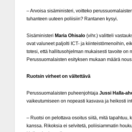
– Arvoisa sisäministeri, voitteko perussuomalaisten
tuhanteen uuteen poliisiin? Rantanen kysyi.
Sisäministeri
Maria Ohisalo
(vihr.) valitteli vasta
ovat valuneet paljolti ICT- ja kiinteistömenoihin, ei
totesi, että hallitusohjelman mukaisesti tavoite o
Perussuomalaisten esityksen mukaan määrä nousisi
Ruotsin virheet on vältettävä
Perussuomalaisten puheenjohtaja
Jussi Halla-ah
vaikeutumiseen on nopeasti kasvava ja heikosti i
– Ruotsi on pelottava osoitus siitä, mitä tapahtuu,
kanssa. Rikoksia ei selvitetä, poliisiammatin houku