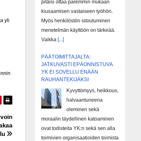
pitäisi ottaa paremmin mukaan
kiusaamisen vastaiseen työhön.
a yli
Myös henkilöstön sitoutuminen
menetelmän käyttöön on tärkeää.
Vaikka
[...]
PÄÄTOIMITTAJALTA:
JATKUVASTI EPÄONNISTUVA
YK EI SOVELLU ENÄÄN
innin
RAUHANTEKIJÄKSI
Kyvyttömyys, heikkous,
halvaantuneena
oleminen sekä
avoin
moraalin täydellinen katoaminen
takaa
ovat todisteita YK:n sekä sen alla
ilu
toimivien organisaatioiden toimista