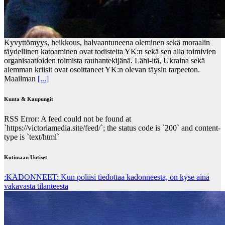
Kyvyttömyys, heikkous, halvaantuneena oleminen sekä moraalin
täydellinen katoaminen ovat todisteita YK:n sekä sen alla toimivien
organisaatioiden toimista rauhantekijänä. Lähi-itä, Ukraina sekä
aiemman kriisit ovat osoittaneet YK:n olevan täysin tarpeeton.
Maailman
[...]
Kunta & Kaupungit
RSS Error: A feed could not be found at
`https://victoriamedia.site/feed/`; the status code is `200` and content-
type is `text/html`
Kotimaan Uutiset
:KADONNEET: Kun poliisi tiedottaa kadonneesta, on kyse aina
vakavasta tilanteesta