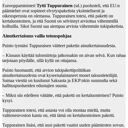
Eurooppaministeri
Tytti Tuppurainen
(sd.) puolusteli, että EU:n
päämiehet ovat sopineet elvytyspaketista yksimielisesti ja
oikeusperusta on olemassa. Tuppurainen totesi, että paketti on
kertaluontoinen, ja että Suomi on selvinnyt arvioitua vähemmillä
kolhuilla. Siksi Suomi saa aiempaa arviota vähemmän tukipaketista.
Ainutkertaisuus vailla totuuspohjaa
Puisto tyrmäsi Tuppuraisen väitteet paketin ainutkertaisuudesta.
– Kiusaus käyttää tulonsiirtoja jatkossakin on aivan selvä. Kun rahaa
tarjotaan pöydälle, sillä kyllä on ottajansa.
Puisto huomautti, että arvion tukipakettipolitiikan
ainutkertaisuudesta ovat kyseenalaistaneet monet taloustieteilijät.
Samaa viestiä on kuulunut Saksasta ja EKP:nkin suunnalta sekä
hallituspuolueiden edustajien suusta.
– Miksi siis edelleen väitätte, että paketti on kertaluonteinen? Puisto
kysyi.
Tuppurainen totesi, että asiasta voi olla montaa mieltä, mutta
valtioneuvoston kanta on, että tämä on kertaluontoinen paketti.
Tuppurainen lisäsi, että uusi paketti vaatisi uuden päämiesten sovun.