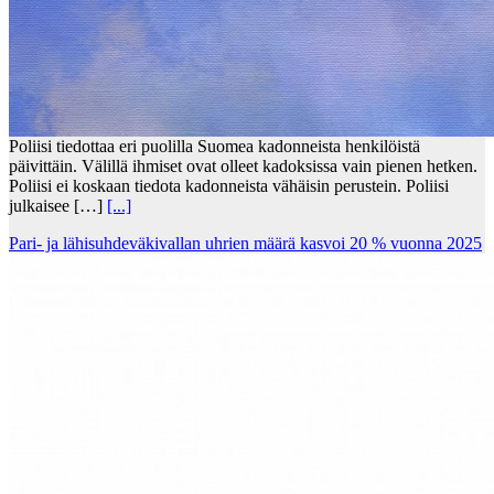
Poliisi tiedottaa eri puolilla Suomea kadonneista henkilöistä
päivittäin. Välillä ihmiset ovat olleet kadoksissa vain pienen hetken.
Poliisi ei koskaan tiedota kadonneista vähäisin perustein. Poliisi
julkaisee […]
[...]
Pari- ja lähisuhdeväkivallan uhrien määrä kasvoi 20 % vuonna 2025