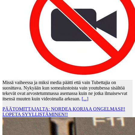
Missä vaiheessa ja miksi media päätti että vain Tubettajia on
suosittava. Nykyään kun somealustoista vain youtubessa sisältöä
tekevät ovat arvostetummassa asemassa kuin ne jotka ilmaisewvat
itsensä muuten kuin videoimalla arkeaan.
[...]
PÄÄTOMITTAJALTA: NORDEA KORJAA ONGELMASI!!
LOPETA SYYLLISTÄMINEN!!