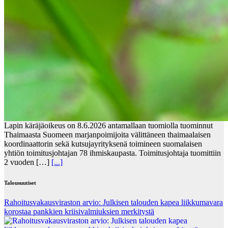
Lapin käräjäoikeus on 8.6.2026 antamallaan tuomiolla tuominnut
Thaimaasta Suomeen marjanpoimijoita välittäneen thaimaalaisen
koordinaattorin sekä kutsujayrityksenä toimineen suomalaisen
yhtiön toimitusjohtajan 78 ihmiskaupasta. Toimitusjohtaja tuomittiin
2 vuoden […]
[...]
Talousuutiset
Rahoitusvakausviraston arvio: Julkisen talouden kapea liikkumavara
korostaa pankkien kriisivalmiuksien merkitystä