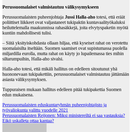
Perussuomalaiset valmistautuu välikysymykseen
Perussuomalaisten puheenjohtaja
Jussi Halla-aho
totesi, että eräät
poliittiset liikkeet ovat valjastaneet tukipaktin kuntavaalityökaluksi
heiluttelemalla maakunnissa rahasäkkejä, joita elvytyspaketin myötä
kuntiin mahdollisesti tulisi.
– Siitä yksityiskohdasta ollaan hiljaa, että kyseiset rahat on verotettu
suomalaisilta itseltään. Suomen saamiset ovat supistumassa puolella
miljardilla eurolla, mutta rahat on käyty jo lupailemassa ties mihin
siltarumpuihin, Halla-aho sivalsi.
Halla-aho totesi, että mikäli hallitus on edelleen sitoutunut yhä
huononevaan tukipakettiin, perussuomalaiset valmistautuu jättämään
asiasta välikysymyksen.
Tuppuraisen mukaan hallitus edelleen pitää tukipakettia Suomen
edun mukaisena.
Post
Perussuomalaisten eduskuntaryhmän puheenjohtajisto ja
työvaliokunta valittu vuodelle 2021
navigation
Perussuomalaisten Reijonen: Miksi ministereiltä ei saa vastauksia?
Eikö uskalleta ottaa kantaa?