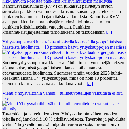
Rahoitusvakausvirasto (RVV) on julkaissut päivitetyn arvion
suomalaispankkien valmiudesta kriisinratkaisuun, jolla ehkäistään
pankkien kaatumisen laajamittaisia vaikutuksia. Raportissa RVV
avaa pankkien kriisinratkaisujärjestelmän toimintaa ja miten
pankkien kriisitilanteisiin varaudutaan. Pankkien
kriisinratkaisujärjestelmän tarkoituksena on taloudellisiin
[...]
Yrityskauppamarkkina vilkastui toisella kvartaalilla geopoliittisista
haasteista huolimatta – 13 prosentin kasvu yrityskauppojen määrässä
Suomen yrityskauppamarkkinassa nähtiin toisen vuosineljänneksen
aikana piristymistä geopoliittisen tilanteen aiheuttamasta
epävarmuudesta huolimatta. Suomessa tehtiin vuoden 2025 huhti–
kesäkuun aikana 174 yrityskauppaa, mikä on noin 13 prosenttia
enemmän kuin vastaavana ajankohtana vuotta
[...]
Vienti Yhdysvaltoihin väheni – tullineuvottelujen vaikutusta ei silti
näy
Tavaroiden ja palveluiden vienti Yhdysvaltoihin väheni vuoden
toisella neljänneksellä 10 % edellisvuotisesta. Tavaroita ja palveluita
vietiin Yhdysvaltoihin 3,2 miljardin euron arvosta. Tuonnin arvo