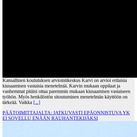
Kansallinen koulutuksen arviointikeskus Karvi on arvioi erilaisia
kiusaamisen vastaisia menetelmiä. Karvin mukaan oppilaat ja
vanhemmat pitäisi ottaa paremmin mukaan kiusaamisen vastaiseen
työhön. Myös henkilöstön sitoutuminen menetelmän käyttöön on
tärkeää. Vaikka
[...]
PÄÄTOIMITTAJALTA: JATKUVASTI EPÄONNISTUVA YK
EI SOVELLU ENÄÄN RAUHANTEKIJÄKSI