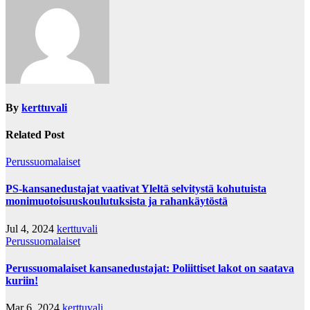
By
kerttuvali
Related Post
Perussuomalaiset
PS-kansanedustajat vaativat Yleltä selvitystä kohutuista
monimuotoisuuskoulutuksista ja rahankäytöstä
Jul 4, 2024
kerttuvali
Perussuomalaiset
Perussuomalaiset kansanedustajat: Poliittiset lakot on saatava
kuriin!
Mar 6, 2024
kerttuvali