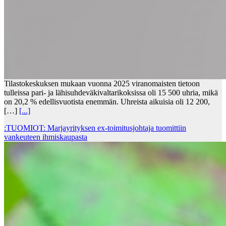
Tilastokeskuksen mukaan vuonna 2025 viranomaisten tietoon
tulleissa pari- ja lähisuhdeväkivaltarikoksissa oli 15 500 uhria, mikä
on 20,2 % edellisvuotista enemmän. Uhreista aikuisia oli 12 200,
[…]
[...]
:TUOMIOT: Marjayrityksen ex-toimitusjohtaja tuomittiin
vankeuteen ihmiskaupasta