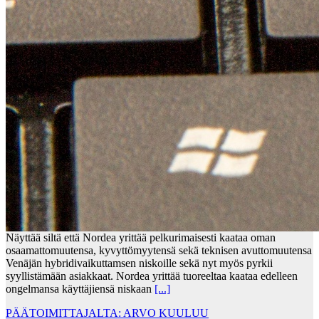
Näyttää siltä että Nordea yrittää pelkurimaisesti kaataa oman
osaamattomuutensa, kyvyttömyytensä sekä teknisen avuttomuutensa
Venäjän hybridivaikuttamsen niskoille sekä nyt myös pyrkii
syyllistämään asiakkaat. Nordea yrittää tuoreeltaa kaataa edelleen
ongelmansa käyttäjiensä niskaan
[...]
PÄÄTOIMITTAJALTA: ARVO KUULUU