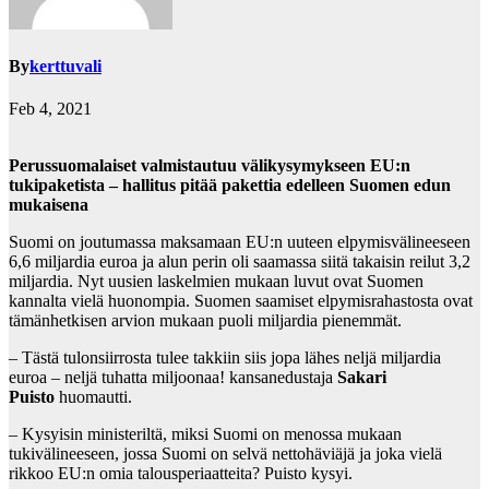
By
kerttuvali
Feb 4, 2021
Perussuomalaiset valmistautuu välikysymykseen EU:n
tukipaketista – hallitus pitää pakettia edelleen Suomen edun
mukaisena
Suomi on joutumassa maksamaan EU:n uuteen elpymisvälineeseen
6,6 miljardia euroa ja alun perin oli saamassa siitä takaisin reilut 3,2
miljardia. Nyt uusien laskelmien mukaan luvut ovat Suomen
kannalta vielä huonompia. Suomen saamiset elpymisrahastosta ovat
tämänhetkisen arvion mukaan puoli miljardia pienemmät.
– Tästä tulonsiirrosta tulee takkiin siis jopa lähes neljä miljardia
euroa – neljä tuhatta miljoonaa! kansanedustaja
Sakari
Puisto
huomautti.
– Kysyisin ministeriltä, miksi Suomi on menossa mukaan
tukivälineeseen, jossa Suomi on selvä nettohäviäjä ja joka vielä
rikkoo EU:n omia talousperiaatteita? Puisto kysyi.