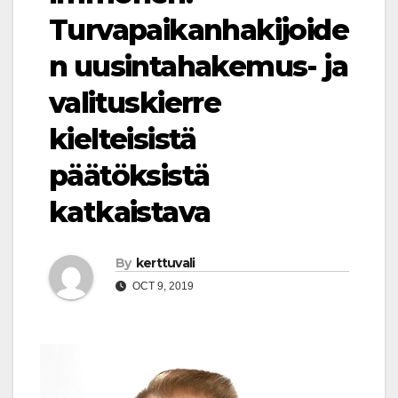
Turvapaikanhakijoide
n uusintahakemus- ja
valituskierre
kielteisistä
päätöksistä
katkaistava
By
kerttuvali
OCT 9, 2019