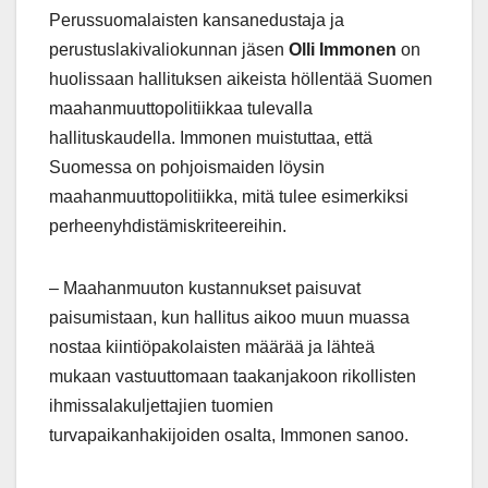
Perussuomalaisten kansanedustaja ja
perustuslakivaliokunnan jäsen
Olli Immonen
on
huolissaan hallituksen aikeista höllentää Suomen
maahanmuuttopolitiikkaa tulevalla
hallituskaudella. Immonen muistuttaa, että
Suomessa on pohjoismaiden löysin
maahanmuuttopolitiikka, mitä tulee esimerkiksi
perheenyhdistämiskriteereihin.
– Maahanmuuton kustannukset paisuvat
paisumistaan, kun hallitus aikoo muun muassa
nostaa kiintiöpakolaisten määrää ja lähteä
mukaan vastuuttomaan taakanjakoon rikollisten
ihmissalakuljettajien tuomien
turvapaikanhakijoiden osalta, Immonen sanoo.