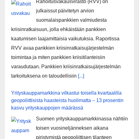
Rahoitusvakausvirasto (RVV) on
julkaissut päivitetyn arvion
suomalaispankkien valmiudesta
kriisinratkaisuun, jolla ehkäistään pankkien
kaatumisen laajamittaisia vaikutuksia. Raportissa
RVV avaa pankkien kriisinratkaisujärjestelmän
toimintaa ja miten pankkien kriisitilanteisiin
varaudutaan. Pankkien kriisinratkaisujärjestelmän
tarkoituksena on taloudellisiin
[...]
Yrityskauppamarkkina vilkastui toisella kvartaalilla
geopoliittisista haasteista huolimatta – 13 prosentin
kasvu yrityskauppojen määrässä
Suomen yrityskauppamarkkinassa nähtiin
toisen vuosineljänneksen aikana
piristymistä geopoliittisen tilanteen