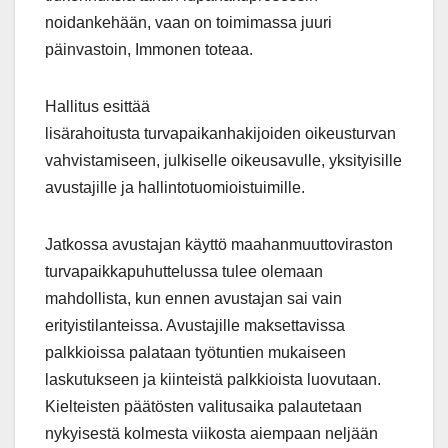
noidankehään, vaan on toimimassa juuri
päinvastoin, Immonen toteaa.
Hallitus esittää
lisärahoitusta turvapaikanhakijoiden oikeusturvan
vahvistamiseen, julkiselle oikeusavulle, yksityisille
avustajille ja hallintotuomioistuimille.
Jatkossa avustajan käyttö maahanmuuttoviraston
turvapaikkapuhuttelussa tulee olemaan
mahdollista, kun ennen avustajan sai vain
erityistilanteissa. Avustajille maksettavissa
palkkioissa palataan työtuntien mukaiseen
laskutukseen ja kiinteistä palkkioista luovutaan.
Kielteisten päätösten valitusaika palautetaan
nykyisestä kolmesta viikosta aiempaan neljään