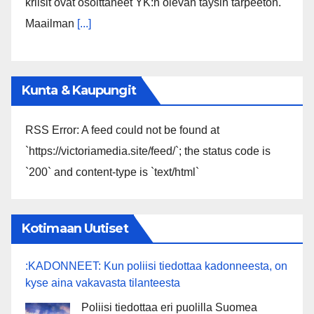
kriisit ovat osoittaneet YK:n olevan täysin tarpeeton.
Maailman
[...]
Kunta & Kaupungit
RSS Error: A feed could not be found at
`https://victoriamedia.site/feed/`; the status code is
`200` and content-type is `text/html`
Kotimaan Uutiset
:KADONNEET: Kun poliisi tiedottaa kadonneesta, on
kyse aina vakavasta tilanteesta
Poliisi tiedottaa eri puolilla Suomea