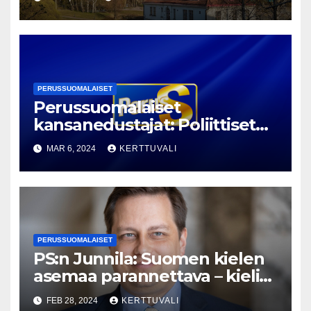
a ja rahankäytöstä
PERUSSUOMALAISET
Perussuomalaiset
kansanedustajat: Poliittiset
lakot on saatava kuriin!
MAR 6, 2024
KERTTUVALI
PERUSSUOMALAISET
PS:n Junnila: Suomen kielen
asemaa parannettava – kieli
yhdistää polarisoituneessa
FEB 28, 2024
KERTTUVALI
yhteiskunnassa