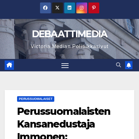
Skip
to
content
DEBAATTIMEDIA
Victoria Median Politiikkasivut
PERUSSUOMALAISET
Perussuomalaisten
Kansanedustaja
Immonen: