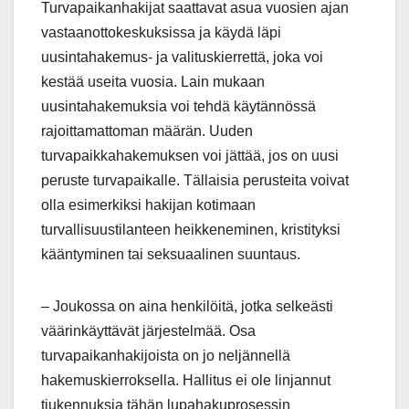
Turvapaikanhakijat saattavat asua vuosien ajan
vastaanottokeskuksissa ja käydä läpi
uusintahakemus- ja valituskierrettä, joka voi
kestää useita vuosia. Lain mukaan
uusintahakemuksia voi tehdä käytännössä
rajoittamattoman määrän. Uuden
turvapaikkahakemuksen voi jättää, jos on uusi
peruste turvapaikalle. Tällaisia perusteita voivat
olla esimerkiksi hakijan kotimaan
turvallisuustilanteen heikkeneminen, kristityksi
kääntyminen tai seksuaalinen suuntaus.
– Joukossa on aina henkilöitä, jotka selkeästi
väärinkäyttävät järjestelmää. Osa
turvapaikanhakijoista on jo neljännellä
hakemuskierroksella. Hallitus ei ole linjannut
tiukennuksia tähän lupahakuprosessin