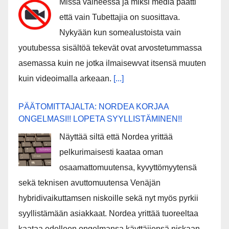
Missä vaiheessa ja miksi media päätti
että vain Tubettajia on suosittava.
Nykyään kun somealustoista vain
youtubessa sisältöä tekevät ovat arvostetummassa
asemassa kuin ne jotka ilmaisewvat itsensä muuten
kuin videoimalla arkeaan.
[...]
PÄÄTOMITTAJALTA: NORDEA KORJAA
ONGELMASI!! LOPETA SYYLLISTÄMINEN!!
Näyttää siltä että Nordea yrittää
pelkurimaisesti kaataa oman
osaamattomuutensa, kyvyttömyytensä
sekä teknisen avuttomuutensa Venäjän
hybridivaikuttamsen niskoille sekä nyt myös pyrkii
syyllistämään asiakkaat. Nordea yrittää tuoreeltaa
kaataa edelleen ongelmansa käyttäjiensä niskaan