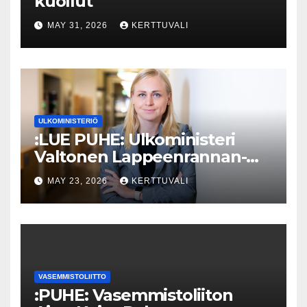
kuollut
MAY 31, 2026
KERTTUVALI
ULKOMINISTERIÖ
:LUE PUHE: Ulkoministeri
Valtonen Lappeenrannan-
Lahden teknillisen yliopiston
MAY 23, 2026
KERTTUVALI
kunniatohtoriksi
VASEMMISTOLIITTO
:PUHE: Vasemmistoliiton