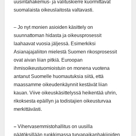
uusintahakemus- ja valituskierre kuormittavat
suomalaista oikeuslaitosta valtavasti.
– Jo nyt monien asioiden käsittely on
suunnattoman hidasta ja oikeusprosessit
laahaavat vuosia jäljessä. Esimerkiksi
Asianajajaliiton mielestä Suomen rikosprosessit
ovat aivan liian pitkiä. Euroopan
ihmisoikeustuomioistuin on monena vuotena
antanut Suomelle huomautuksia siitä, että
maassamme oikeudenkäynnit kestävät liian
kauan. Viive oikeuskäsittelyssä heikentää uhrin,
rikoksesta epäillyn ja todistajien oikeusturvaa
merkittävästi.
–
Vihervasemmistohallitus on uusilla
päätöksillään ruokkimassa turvapaikanhakijoiden