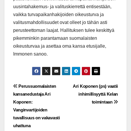
uusintahakemus- ja valituskierrettä entisestään,
vaikka turvapaikanhakijoiden oikeusturva ja
valitusmahdollisuudet ovat olleet jo tähän asti
perusteettoman laajat. Hallituksen tulee keskittyä
pikemminkin parantamaan suomalaisten
oikeusturvaa ja asettaa oma kansa etusijalle,
Immonen sanoo.
Post
Perussuomalaisten
Ari Koponen (ps) vaatii
kansanedustaja Ari
inhimillisyyttä Kelan
navigation
Koponen:
toimintaan
Vanginvartijoiden
tuvallisuus on vakavasti
uhattuna