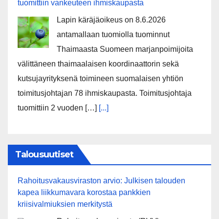
tuomittiin vankeuteen ihmiskaupasta
Lapin käräjäoikeus on 8.6.2026
antamallaan tuomiolla tuominnut
Thaimaasta Suomeen marjanpoimijoita
välittäneen thaimaalaisen koordinaattorin sekä
kutsujayrityksenä toimineen suomalaisen yhtiön
toimitusjohtajan 78 ihmiskaupasta. Toimitusjohtaja
tuomittiin 2 vuoden […]
[...]
Talousuutiset
Rahoitusvakausviraston arvio: Julkisen talouden
kapea liikkumavara korostaa pankkien
kriisivalmiuksien merkitystä