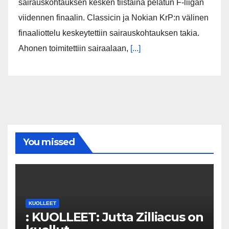
sairauskohtauksen kesken tiistaina pelatun F-liigan
viidennen finaalin. Classicin ja Nokian KrP:n välinen
finaaliottelu keskeytettiin sairauskohtauksen takia.
Ahonen toimitettiin sairaalaan,
[...]
You missed
KUOLLEET
: KUOLLEET: Jutta Zilliacus on