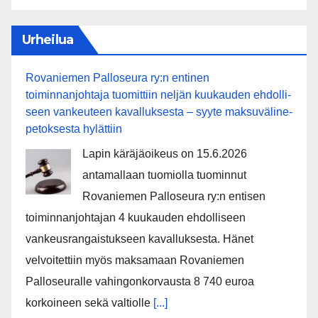
Urheilua
Rovaniemen Palloseura ry:n entinen
toiminnanjohtaja tuo­mit­tiin neljän kuu­kau­den eh­dol­li­
seen van­keu­teen ka­val­luk­ses­ta – syyte mak­su­vä­li­ne­
pe­tok­ses­ta hy­lät­tiin
Lapin käräjäoikeus on 15.6.2026
antamallaan tuomiolla tuominnut
Rovaniemen Palloseura ry:n entisen
toiminnanjohtajan 4 kuukauden ehdolliseen
vankeusrangaistukseen kavalluksesta. Hänet
velvoitettiin myös maksamaan Rovaniemen
Palloseuralle vahingonkorvausta 8 740 euroa
korkoineen sekä valtiolle
[...]