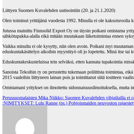
Liittyen Suomen Kuvalehden uutisointiin (20. ja 21.1.2020)
Olen toiminut yrittäjänä vuodesta 1992. Minulla ei ole kaksoisroolia k
Jutussa mainittu Finnsolid Export Oy on täysin poikani omistama yrity
sähkötupakka-alalla eikä mitään muutakaan liiketoimintaa ennen syksy
Vaikka minulta ei ole kysytty, niin olen avoin. Poikani myi muutama
eduskuntakäsittelyn aikoihin myyntityö oli jo lopetettu. Minä itse tai
Eduskuntakeskusteluissa tein selväksi, etten kannata tupakointia miss
Sanoista Tekoihin ry on perustettu tukemaan poliittista toimintaa, eik
2015 vaaleihin liittyneen lainan pois ja toimittanut siitä tositteen vaal
Omistamani yritykset on ilmoitettu sidonnaisuusilmoituksella, mutta inh
Post
Perussuomalaisten Mika Niikko: Suomen Kuvalehden vihjailuilla ei ol
:NIMITYKSET: Lulu Ranne (ps.) Pohjoismaiden neuvoston rajaestet
navigation