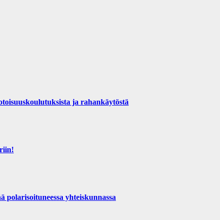
otoisuuskoulutuksista ja rahankäytöstä
riin!
ä polarisoituneessa yhteiskunnassa