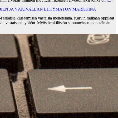
min arvokas ihminen muuttuisi rikollisen arvottomaksi jonka on
[...]
AJIEN JA VÄKIVALLAN EHTYMÄTÖN MARKKINA
i erilaisia kiusaamisen vastaisia menetelmiä. Karvin mukaan oppilaat
sen vastaiseen työhön. Myös henkilöstön sitoutuminen menetelmän