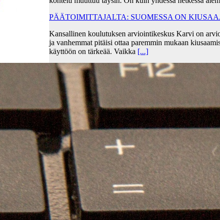
kohtelu muuttuu täysin. On kuin yhdessä hetkessä aiem
PÄÄTOIMITTAJALTA: SUOMESSA ON KIUSA
Kansallinen koulutuksen arviointikeskus Karvi on arvio
ja vanhemmat pitäisi ottaa paremmin mukaan kiusaami
käyttöön on tärkeää. Vaikka
[...]