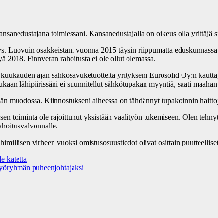
ansanedustajana toimiessani. Kansanedustajalla on oikeus olla yrittäjä s
s. Luovuin osakkeistani vuonna 2015 täysin riippumatta eduskunnassa käs
ä 2018. Finnveran rahoitusta ei ole ollut olemassa.
n kuukauden ajan sähkösavuketuotteita yritykseni Eurosolid Oy:n kaut
 kukaan lähipiirissäni ei suunnitellut sähkötupakan myyntiä, saati maahan
ään muodossa. Kiinnostukseni aiheessa on tähdännyt tupakoinnin haittoje
ä sen toiminta ole rajoittunut yksistään vaalityön tukemiseen. Olen teh
irahoitusvalvonnalle.
imillisen virheen vuoksi omistusosuustiedot olivat osittain puutteelliset 
e katetta
yöryhmän puheenjohtajaksi