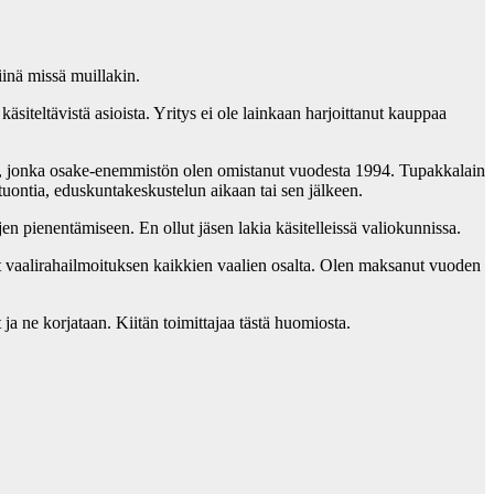
iinä missä muillakin.
iteltävistä asioista. Yritys ei ole lainkaan harjoittanut kauppaa
ta, jonka osake-enemmistön olen omistanut vuodesta 1994. Tupakkalain
tuontia, eduskuntakeskustelun aikaan tai sen jälkeen.
n pienentämiseen. En ollut jäsen lakia käsitelleissä valiokunnissa.
nyt vaalirahailmoituksen kaikkien vaalien osalta. Olen maksanut vuoden
ja ne korjataan. Kiitän toimittajaa tästä huomiosta.