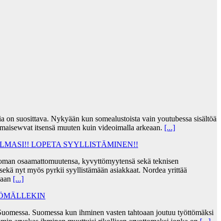
jia on suosittava. Nykyään kun somealustoista vain youtubessa sisältöä
lmaisewvat itsensä muuten kuin videoimalla arkeaan.
[...]
MASI!! LOPETA SYYLLISTÄMINEN!!
taa oman osaamattomuutensa, kyvyttömyytensä sekä teknisen
ekä nyt myös pyrkii syyllistämään asiakkaat. Nordea yrittää
skaan
[...]
TÖMÄLLEKIN
Suomessa. Suomessa kun ihminen vasten tahtoaan joutuu työttömäksi