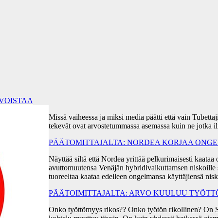
RVOISTAA
Missä vaiheessa ja miksi media päätti että vain Tubetta
tekevät ovat arvostetummassa asemassa kuin ne jotka i
PÄÄTOMITTAJALTA: NORDEA KORJAA ONGEL
Näyttää siltä että Nordea yrittää pelkurimaisesti kaa
avuttomuutensa Venäjän hybridivaikuttamsen niskoille s
tuoreeltaa kaataa edelleen ongelmansa käyttäjiensä ni
PÄÄTOIMITTAJALTA: ARVO KUULUU TYÖT
Onko työttömyys rikos?? Onko työtön rikollinen? On 