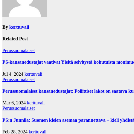
By
kerttuvali
Related Post
Perussuomalaiset
PS-kansanedustajat vaativat Yleltä selvitystä kohutuista monimu
Jul 4, 2024
kerttuvali
Perussuomalaiset
Perussuomalaiset kansanedustajat: Poliittiset lakot on saatava ku
Mar 6, 2024
kerttuvali
Perussuomalaiset
PS:n Junnila: Suomen kielen asemaa parannettava – kieli yhdistä
Feb 28, 2024
kerttuvali