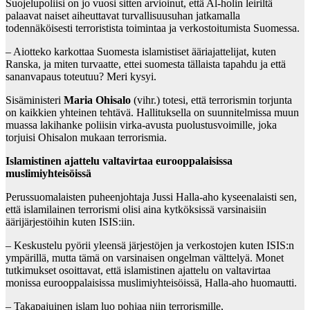
Suojelupoliisi on jo vuosi sitten arvioinut, että Al-holin leiriltä
palaavat naiset aiheuttavat turvallisuusuhan jatkamalla
todennäköisesti terroristista toimintaa ja verkostoitumista Suomessa.
– Aiotteko karkottaa Suomesta islamistiset ääriajattelijat, kuten
Ranska, ja miten turvaatte, ettei suomesta tällaista tapahdu ja että
sananvapaus toteutuu? Meri kysyi.
Sisäministeri
Maria Ohisalo
(vihr.) totesi, että terrorismin torjunta
on kaikkien yhteinen tehtävä. Hallituksella on suunnitelmissa muun
muassa lakihanke poliisin virka-avusta puolustusvoimille, joka
torjuisi Ohisalon mukaan terrorismia.
Islamistinen ajattelu valtavirtaa eurooppalaisissa
muslimiyhteisöissä
Perussuomalaisten puheenjohtaja Jussi Halla-aho kyseenalaisti sen,
että islamilainen terrorismi olisi aina kytköksissä varsinaisiin
äärijärjestöihin kuten ISIS:iin.
– Keskustelu pyörii yleensä järjestöjen ja verkostojen kuten ISIS:n
ympärillä, mutta tämä on varsinaisen ongelman välttelyä. Monet
tutkimukset osoittavat, että islamistinen ajattelu on valtavirtaa
monissa eurooppalaisissa muslimiyhteisöissä, Halla-aho huomautti.
– Takapajuinen islam luo pohjaa niin terrorismille,