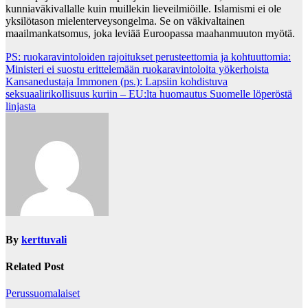
kunniaväkivallalle kuin muillekin lieveilmiöille. Islamismi ei ole
yksilötason mielenterveysongelma. Se on väkivaltainen
maailmankatsomus, joka leviää Euroopassa maahanmuuton myötä.
Post
PS: ruokaravintoloiden rajoitukset perusteettomia ja kohtuuttomia:
Ministeri ei suostu erittelemään ruokaravintoloita yökerhoista
navigation
Kansanedustaja Immonen (ps.): Lapsiin kohdistuva
seksuaalirikollisuus kuriin – EU:lta huomautus Suomelle löperöstä
linjasta
By
kerttuvali
Related Post
Perussuomalaiset