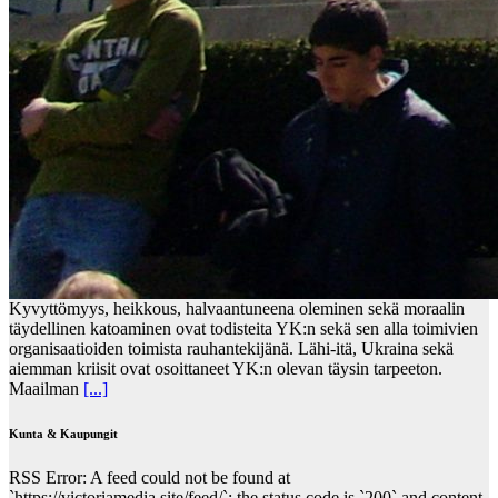
Kyvyttömyys, heikkous, halvaantuneena oleminen sekä moraalin
täydellinen katoaminen ovat todisteita YK:n sekä sen alla toimivien
organisaatioiden toimista rauhantekijänä. Lähi-itä, Ukraina sekä
aiemman kriisit ovat osoittaneet YK:n olevan täysin tarpeeton.
Maailman
[...]
Kunta & Kaupungit
RSS Error: A feed could not be found at
`https://victoriamedia.site/feed/`; the status code is `200` and content-