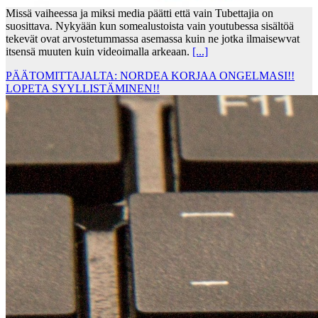
Missä vaiheessa ja miksi media päätti että vain Tubettajia on
suosittava. Nykyään kun somealustoista vain youtubessa sisältöä
tekevät ovat arvostetummassa asemassa kuin ne jotka ilmaisewvat
itsensä muuten kuin videoimalla arkeaan.
[...]
PÄÄTOMITTAJALTA: NORDEA KORJAA ONGELMASI!!
LOPETA SYYLLISTÄMINEN!!