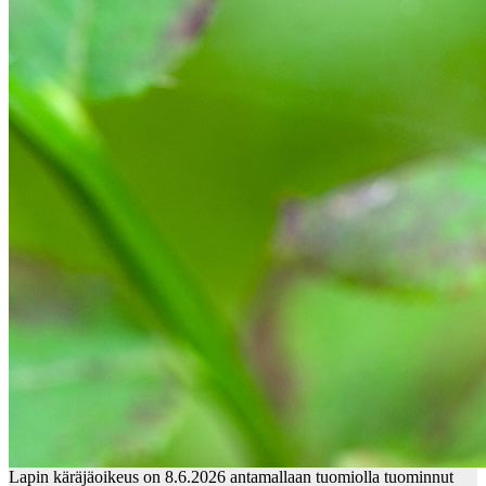
Lapin käräjäoikeus on 8.6.2026 antamallaan tuomiolla tuominnut