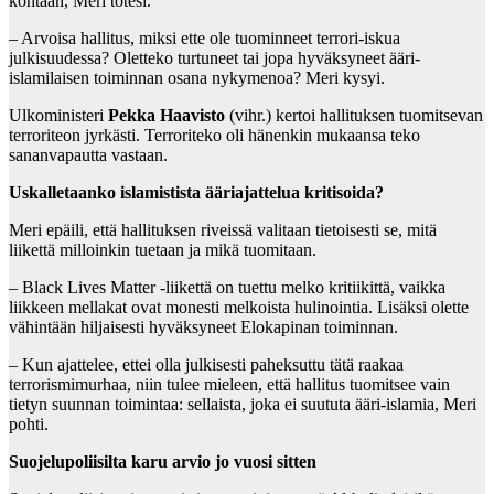
kohtaan, Meri totesi.
– Arvoisa hallitus, miksi ette ole tuominneet terrori-iskua
julkisuudessa? Oletteko turtuneet tai jopa hyväksyneet ääri-
islamilaisen toiminnan osana nykymenoa? Meri kysyi.
Ulkoministeri
Pekka Haavisto
(vihr.) kertoi hallituksen tuomitsevan
terroriteon jyrkästi. Terroriteko oli hänenkin mukaansa teko
sananvapautta vastaan.
Uskalletaanko islamistista ääriajattelua kritisoida?
Meri epäili, että hallituksen riveissä valitaan tietoisesti se, mitä
liikettä milloinkin tuetaan ja mikä tuomitaan.
– Black Lives Matter -liikettä on tuettu melko kritiikittä, vaikka
liikkeen mellakat ovat monesti melkoista hulinointia. Lisäksi olette
vähintään hiljaisesti hyväksyneet Elokapinan toiminnan.
– Kun ajattelee, ettei olla julkisesti paheksuttu tätä raakaa
terrorismimurhaa, niin tulee mieleen, että hallitus tuomitsee vain
tietyn suunnan toimintaa: sellaista, joka ei suututa ääri-islamia, Meri
pohti.
Suojelupoliisilta karu arvio jo vuosi sitten