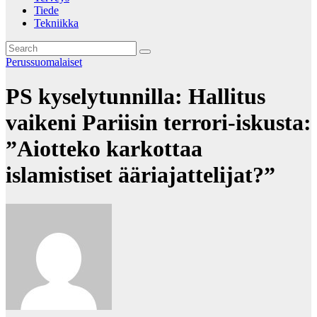
Tiede
Tekniikka
Perussuomalaiset
PS kyselytunnilla: Hallitus
vaikeni Pariisin terrori-iskusta:
”Aiotteko karkottaa
islamistiset ääriajattelijat?”