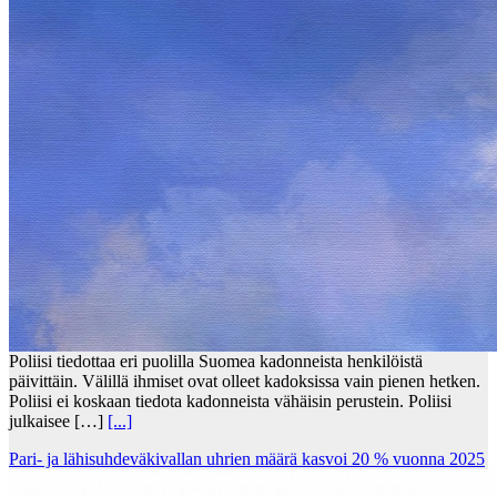
Poliisi tiedottaa eri puolilla Suomea kadonneista henkilöistä
päivittäin. Välillä ihmiset ovat olleet kadoksissa vain pienen hetken.
Poliisi ei koskaan tiedota kadonneista vähäisin perustein. Poliisi
julkaisee […]
[...]
Pari- ja lähisuhdeväkivallan uhrien määrä kasvoi 20 % vuonna 2025