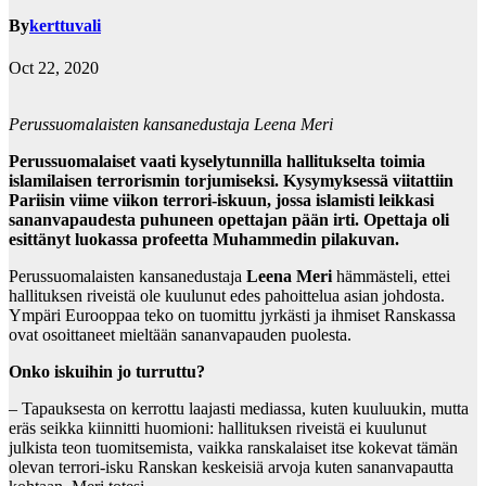
By
kerttuvali
Oct 22, 2020
Perussuomalaisten kansanedustaja Leena Meri
Perussuomalaiset vaati kyselytunnilla hallitukselta toimia
islamilaisen terrorismin torjumiseksi. Kysymyksessä viitattiin
Pariisin viime viikon terrori-iskuun, jossa islamisti leikkasi
sananvapaudesta puhuneen opettajan pään irti. Opettaja oli
esittänyt luokassa profeetta Muhammedin pilakuvan.
Perussuomalaisten kansanedustaja
Leena Meri
hämmästeli, ettei
hallituksen riveistä ole kuulunut edes pahoittelua asian johdosta.
Ympäri Eurooppaa teko on tuomittu jyrkästi ja ihmiset Ranskassa
ovat osoittaneet mieltään sananvapauden puolesta.
Onko iskuihin jo turruttu?
– Tapauksesta on kerrottu laajasti mediassa, kuten kuuluukin, mutta
eräs seikka kiinnitti huomioni: hallituksen riveistä ei kuulunut
julkista teon tuomitsemista, vaikka ranskalaiset itse kokevat tämän
olevan terrori-isku Ranskan keskeisiä arvoja kuten sananvapautta