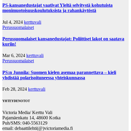
PS-kansanedustajat vaativat Yleltä selvitystä kohutuista
monimuotoisuuskoulutuksista ja rahankäytöstä
Jul 4, 2024
kerttuvali
Perussuomalaiset
Perussuomalaiset kansanedustajat: Poliittiset lakot on saatava
kuriin!
Mar 6, 2024
kerttuvali
Perussuomalaiset
PS:n Junnila: Suomen kielen asemaa parannettava – kieli
yhdistää polarisoituneessa yhteiskunnassa
Feb 28, 2024
kerttuvali
YHTEYDENOTOT
Victoria Media/ Kerttu Vali
Pajamäenkatu 14, 48600 Kotka
Puh/SMS: 040-5563129
email: debaattilehti(@)victoriamedia.fi