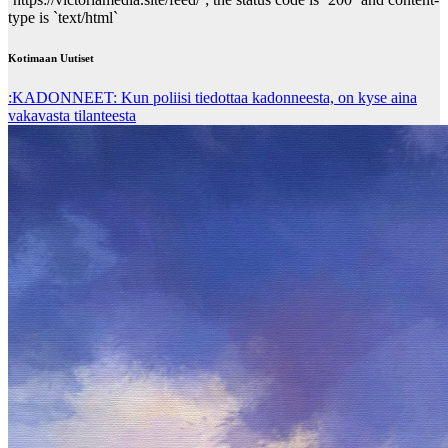
type is `text/html`
Kotimaan Uutiset
:KADONNEET: Kun poliisi tiedottaa kadonneesta, on kyse aina
vakavasta tilanteesta