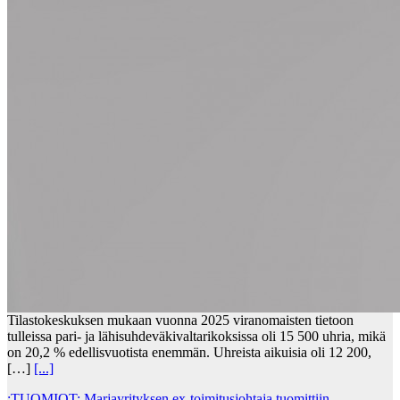
Tilastokeskuksen mukaan vuonna 2025 viranomaisten tietoon
tulleissa pari- ja lähisuhdeväkivaltarikoksissa oli 15 500 uhria, mikä
on 20,2 % edellisvuotista enemmän. Uhreista aikuisia oli 12 200,
[…]
[...]
:TUOMIOT: Marjayrityksen ex-toimitusjohtaja tuomittiin