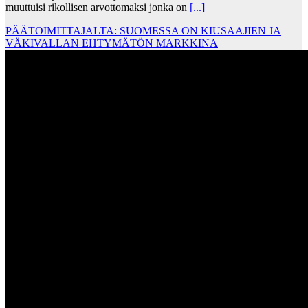
muuttuisi rikollisen arvottomaksi jonka on
[...]
PÄÄTOIMITTAJALTA: SUOMESSA ON KIUSAAJIEN JA
VÄKIVALLAN EHTYMÄTÖN MARKKINA