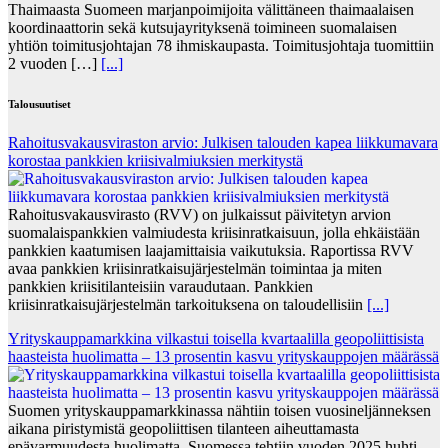
Thaimaasta Suomeen marjanpoimijoita välittäneen thaimaalaisen
koordinaattorin sekä kutsujayrityksenä toimineen suomalaisen
yhtiön toimitusjohtajan 78 ihmiskaupasta. Toimitusjohtaja tuomittiin
2 vuoden […]
[...]
Talousuutiset
Rahoitusvakausviraston arvio: Julkisen talouden kapea liikkumavara
korostaa pankkien kriisivalmiuksien merkitystä
Rahoitusvakausvirasto (RVV) on julkaissut päivitetyn arvion
suomalaispankkien valmiudesta kriisinratkaisuun, jolla ehkäistään
pankkien kaatumisen laajamittaisia vaikutuksia. Raportissa RVV
avaa pankkien kriisinratkaisujärjestelmän toimintaa ja miten
pankkien kriisitilanteisiin varaudutaan. Pankkien
kriisinratkaisujärjestelmän tarkoituksena on taloudellisiin
[...]
Yrityskauppamarkkina vilkastui toisella kvartaalilla geopoliittisista
haasteista huolimatta – 13 prosentin kasvu yrityskauppojen määrässä
Suomen yrityskauppamarkkinassa nähtiin toisen vuosineljänneksen
aikana piristymistä geopoliittisen tilanteen aiheuttamasta
epävarmuudesta huolimatta. Suomessa tehtiin vuoden 2025 huhti–