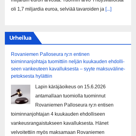
oli 1,7 miljardia euroa, selviää tavaroiden ja
[...]
Urheilua
Rovaniemen Palloseura ry:n entinen
toiminnanjohtaja tuo­mit­tiin neljän kuu­kau­den eh­dol­li­
seen van­keu­teen ka­val­luk­ses­ta – syyte mak­su­vä­li­ne­
pe­tok­ses­ta hy­lät­tiin
Lapin käräjäoikeus on 15.6.2026
antamallaan tuomiolla tuominnut
Rovaniemen Palloseura ry:n entisen
toiminnanjohtajan 4 kuukauden ehdolliseen
vankeusrangaistukseen kavalluksesta. Hänet
velvoitettiin myös maksamaan Rovaniemen