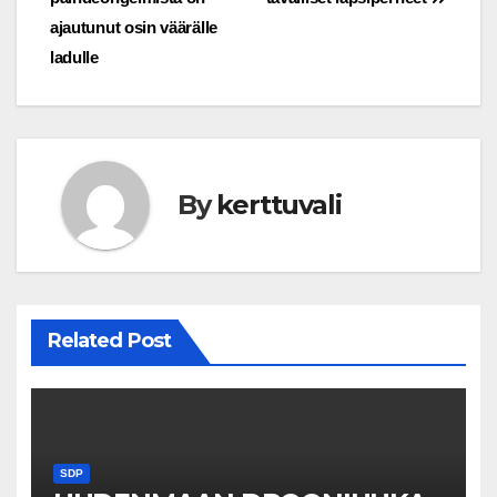
ajautunut osin väärälle
ladulle
By
kerttuvali
Related Post
SDP