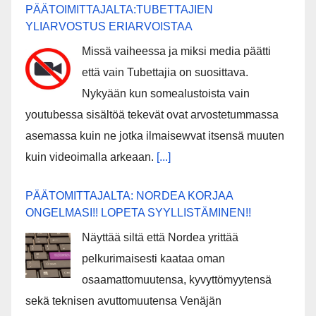
PÄÄTOIMITTAJALTA:TUBETTAJIEN
YLIARVOSTUS ERIARVOISTAA
Missä vaiheessa ja miksi media päätti
että vain Tubettajia on suosittava.
Nykyään kun somealustoista vain
youtubessa sisältöä tekevät ovat arvostetummassa
asemassa kuin ne jotka ilmaisewvat itsensä muuten
kuin videoimalla arkeaan.
[...]
PÄÄTOMITTAJALTA: NORDEA KORJAA
ONGELMASI!! LOPETA SYYLLISTÄMINEN!!
Näyttää siltä että Nordea yrittää
pelkurimaisesti kaataa oman
osaamattomuutensa, kyvyttömyytensä
sekä teknisen avuttomuutensa Venäjän