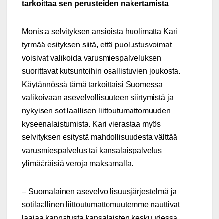
tarkoittaa sen perusteiden nakertamista
Monista selvityksen ansioista huolimatta Kari
tyrmää esityksen siitä, että puolustusvoimat
voisivat valikoida varusmiespalveluksen
suorittavat kutsuntoihin osallistuvien joukosta.
Käytännössä tämä tarkoittaisi Suomessa
valikoivaan asevelvollisuuteen siirtymistä ja
nykyisen sotilaallisen liittoutumattomuuden
kyseenalaistumista. Kari vierastaa myös
selvityksen esitystä mahdollisuudesta välttää
varusmiespalvelus tai kansalaispalvelus
ylimääräisiä veroja maksamalla.
‒ Suomalainen asevelvollisuusjärjestelmä ja
sotilaallinen liittoutumattomuutemme nauttivat
laajaa kannatusta kansalaisten keskuudessa.