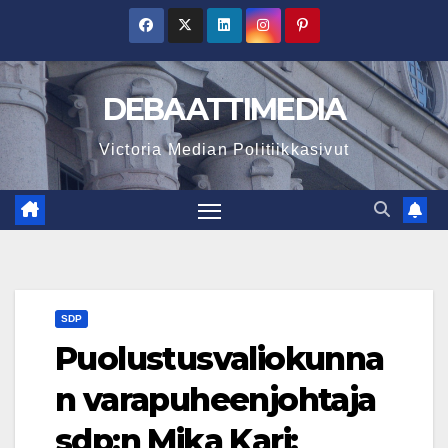
Skip
to
content
DEBAATTIMEDIA
Victoria Median Politiikkasivut
SDP
Puolustusvaliokunna
n varapuheenjohtaja
sdp:n Mika Kari: