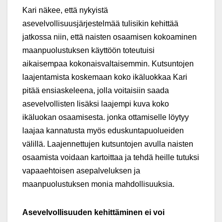
Kari näkee, että nykyistä
asevelvollisuusjärjestelmää tulisikin kehittää
jatkossa niin, että naisten osaamisen kokoaminen
maanpuolustuksen käyttöön toteutuisi
aikaisempaa kokonaisvaltaisemmin. Kutsuntojen
laajentamista koskemaan koko ikäluokkaa Kari
pitää ensiaskeleena, jolla voitaisiin saada
asevelvollisten lisäksi laajempi kuva koko
ikäluokan osaamisesta. jonka ottamiselle löytyy
laajaa kannatusta myös eduskuntapuolueiden
välillä. Laajennettujen kutsuntojen avulla naisten
osaamista voidaan kartoittaa ja tehdä heille tutuksi
vapaaehtoisen asepalveluksen ja
maanpuolustuksen monia mahdollisuuksia.
Asevelvollisuuden kehittäminen ei voi