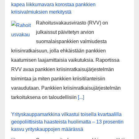
kapea liikkumavara korostaa pankkien
kriisivalmiuksien merkitystä
Rahoitusvakausvirasto (RVV) on
julkaissut päivitetyn arvion
suomalaispankkien valmiudesta
kriisinratkaisuun, jolla ehkäistään pankkien
kaatumisen laajamittaisia vaikutuksia. Raportissa
RVV avaa pankkien kriisinratkaisujärjestelmän
toimintaa ja miten pankkien kriisitilanteisiin
varaudutaan. Pankkien kriisinratkaisujärjestelmän
tarkoituksena on taloudellisiin
[...]
Yrityskauppamarkkina vilkastui toisella kvartaalilla
geopoliittisista haasteista huolimatta – 13 prosentin
kasvu yrityskauppojen määrässä