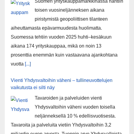
Suomen yrityskauppamarkkinassa nähtiin
toisen vuosineljänneksen aikana
piristymistä geopoliittisen tilanteen
aiheuttamasta epävarmuudesta huolimatta.
Suomessa tehtiin vuoden 2025 huhti–kesäkuun
aikana 174 yrityskauppaa, mikä on noin 13
prosenttia enemmän kuin vastaavana ajankohtana
vuotta
[...]
Vienti Yhdysvaltoihin väheni – tullineuvottelujen
vaikutusta ei silti näy
Tavaroiden ja palveluiden vienti
Yhdysvaltoihin väheni vuoden toisella
neljänneksellä 10 % edellisvuotisesta.
Tavaroita ja palveluita vietiin Yhdysvaltoihin 3,2
miljardin euron arvosta. Tuonnin arvo Yhdysvalloista