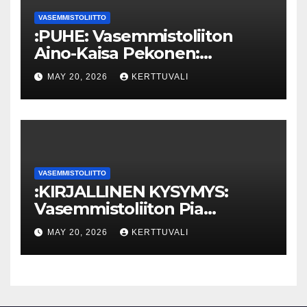
VASEMMISTOLIITTO
:PUHE: Vasemmistoliiton
Aino-Kaisa Pekonen:
Eriarvoistumisen
MAY 20, 2026
KERTTUVALI
pysäyttäminen luo
turvallisuutta
VASEMMISTOLIITTO
:KIRJALLINEN KYSYMYS:
Vasemmistoliiton Pia
Lohikoski: Missä viipyy Orpon
MAY 20, 2026
KERTTUVALI
hallituksen drooniohjeistus
kunnille?