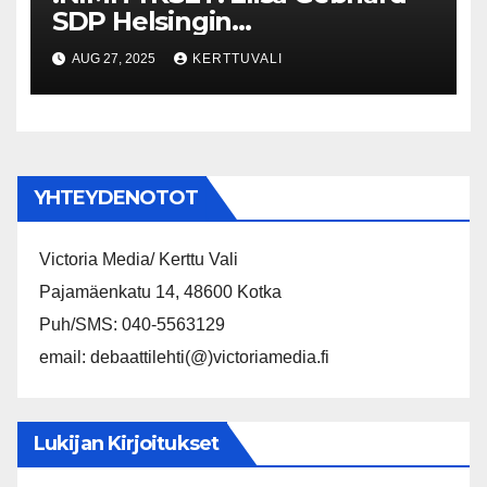
SDP Helsingin
valtuustoryhmän
AUG 27, 2025
KERTTUVALI
puheenjohtajaksi
YHTEYDENOTOT
Victoria Media/ Kerttu Vali
Pajamäenkatu 14, 48600 Kotka
Puh/SMS: 040-5563129
email: debaattilehti(@)victoriamedia.fi
Lukijan Kirjoitukset