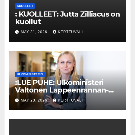
KUOLLEET
: KUOLLEET: Jutta Zilliacus on
kuollut
MAY 31, 2026
KERTTUVALI
ULKOMINISTERIÖ
:LUE PUHE: Ulkoministeri
Valtonen Lappeenrannan-
Lahden teknillisen yliopiston
MAY 23, 2026
KERTTUVALI
kunniatohtoriksi