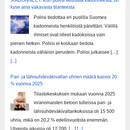
:KADONNEET: Kun poliisi tiedottaa kadonneesta, on
kyse aina vakavasta tilanteesta
Poliisi tiedottaa eri puolilla Suomea
kadonneista henkilöistä päivittäin. Välillä
ihmiset ovat olleet kadoksissa vain
pienen hetken. Poliisi ei koskaan tiedota
kadonneista vähäisin perustein. Poliisi julkaisee […]
[...]
Pari- ja lähisuhdeväkivallan uhrien määrä kasvoi 20
% vuonna 2025
Tilastokeskuksen mukaan vuonna 2025
viranomaisten tietoon tulleissa pari- ja
lähisuhdeväkivaltarikoksissa oli 15 500
uhria, mikä on 20,2 % edellisvuotista enemmän.
Uhreista aikuisia oli 12 200, […]
[...]