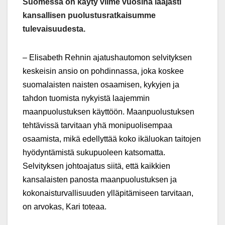
Suomessa on käyty viime vuosina laajasti
kansallisen puolustusratkaisumme
tulevaisuudesta.
‒ Elisabeth Rehnin ajatushautomon selvityksen
keskeisin ansio on pohdinnassa, joka koskee
suomalaisten naisten osaamisen, kykyjen ja
tahdon tuomista nykyistä laajemmin
maanpuolustuksen käyttöön. Maanpuolustuksen
tehtävissä tarvitaan yhä monipuolisempaa
osaamista, mikä edellyttää koko ikäluokan taitojen
hyödyntämistä sukupuoleen katsomatta.
Selvityksen johtoajatus siitä, että kaikkien
kansalaisten panosta maanpuolustuksen ja
kokonaisturvallisuuden ylläpitämiseen tarvitaan,
on arvokas, Kari toteaa.