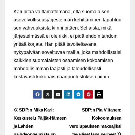
Kari pitää välttämättömänä, että suomalaisen
asevelvollisuusjärjestelmän kehittäminen tapahtuu
sen vahvuuksista kiinni pitäen. Sellaista, mikä
järjestelmässä ei ole rikki, ei pidä ehdoin tahdoin
yrittää korjata. Hän pitää tavoiteltavana
nykypäivään soveltuvaa mallia, joka mahdollistaisi
kaikkien suomalaisten osaamisen kokoamisen
mahdollisimman laajasti ja taloudellisesti
kestävästi kokonaismaanpuolustuksen piiriin.
Post
SDP:n Mika Kari:
SDP:n Pia Viitanen:
Keskustelu Päijät-Hämeen
Kokoomuksen
navigation
ja Lahden
verolupauksen maksajiksi
päihdeongelmista on
tavalliset lapsiperheet