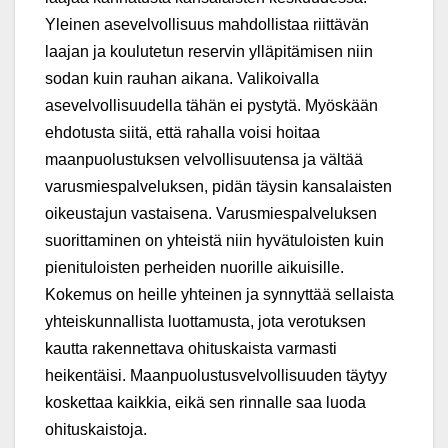
Yleinen asevelvollisuus mahdollistaa riittävän
laajan ja koulutetun reservin ylläpitämisen niin
sodan kuin rauhan aikana. Valikoivalla
asevelvollisuudella tähän ei pystytä. Myöskään
ehdotusta siitä, että rahalla voisi hoitaa
maanpuolustuksen velvollisuutensa ja vältää
varusmiespalveluksen, pidän täysin kansalaisten
oikeustajun vastaisena. Varusmiespalveluksen
suorittaminen on yhteistä niin hyvätuloisten kuin
pienituloisten perheiden nuorille aikuisille.
Kokemus on heille yhteinen ja synnyttää sellaista
yhteiskunnallista luottamusta, jota verotuksen
kautta rakennettava ohituskaista varmasti
heikentäisi. Maanpuolustusvelvollisuuden täytyy
koskettaa kaikkia, eikä sen rinnalle saa luoda
ohituskaistoja.