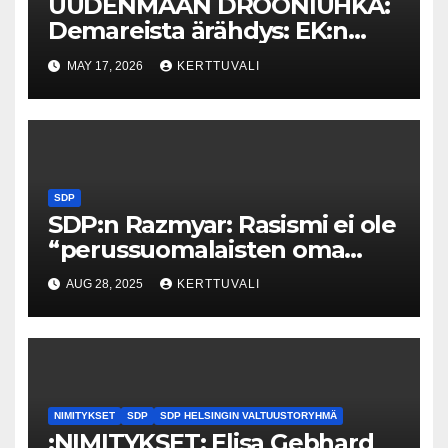
UUDENMAAN DROONIUHKA:
Demareista ärähdys: EK:n
linjaus palkatta jättämisestä
MAY 17, 2026
KERTTUVALI
drooniuhan aikana on
kohtuuton
SDP
SDP:n Razmyar: Rasismi ei ole
“perussuomalaisten oma
kanta”, vaan koko hallituksen
AUG 28, 2025
KERTTUVALI
ongelma
NIMITYKSET
SDP
SDP HELSINGIN VALTUUSTORYHMÄ
:NIMITYKSET: Elisa Gebhard