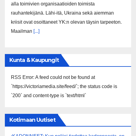
alla toimivien organisaatioiden toimista
rauhantekijänä. Lähi-itä, Ukraina sekä aiemman
kriisit ovat osoittaneet YK:n olevan täysin tarpeeton.
Maailman
[...]
Kunta & Kaupungit
RSS Error: A feed could not be found at
`https://victoriamedia.site/feed/`; the status code is
`200` and content-type is `text/html`
Kotimaan Uutiset