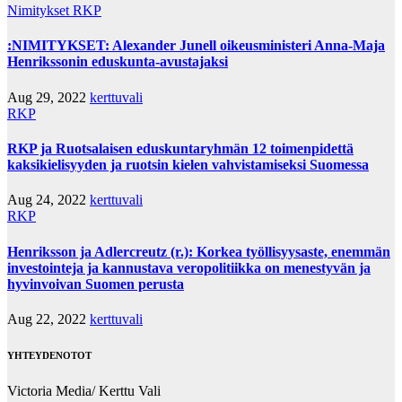
Nimitykset
RKP
:NIMITYKSET: Alexander Junell oikeusministeri Anna-Maja
Henrikssonin eduskunta-avustajaksi
Aug 29, 2022
kerttuvali
RKP
RKP ja Ruotsalaisen eduskuntaryhmän 12 toimenpidettä
kaksikielisyyden ja ruotsin kielen vahvistamiseksi Suomessa
Aug 24, 2022
kerttuvali
RKP
Henriksson ja Adlercreutz (r.): Korkea työllisyysaste, enemmän
investointeja ja kannustava veropolitiikka on menestyvän ja
hyvinvoivan Suomen perusta
Aug 22, 2022
kerttuvali
YHTEYDENOTOT
Victoria Media/ Kerttu Vali