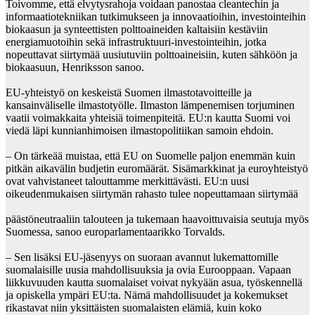
Toivomme, että elvytysrahoja voidaan panostaa cleantechin ja
informaatiotekniikan tutkimukseen ja innovaatioihin, investointeihin
biokaasun ja synteettisten polttoaineiden kaltaisiin kestäviin
energiamuotoihin sekä infrastruktuuri-investointeihin, jotka
nopeuttavat siirtymää uusiutuviin polttoaineisiin, kuten sähköön ja
biokaasuun, Henriksson sanoo.
EU-yhteistyö on keskeistä Suomen ilmastotavoitteille ja
kansainväliselle ilmastotyölle. Ilmaston lämpenemisen torjuminen
vaatii voimakkaita yhteisiä toimenpiteitä. EU:n kautta Suomi voi
viedä läpi kunnianhimoisen ilmastopolitiikan samoin ehdoin.
– On tärkeää muistaa, että EU on Suomelle paljon enemmän kuin
pitkän aikavälin budjetin euromäärät. Sisämarkkinat ja euroyhteistyö
ovat vahvistaneet talouttamme merkittävästi. EU:n uusi
oikeudenmukaisen siirtymän rahasto tulee nopeuttamaan siirtymää
päästöneutraaliin talouteen ja tukemaan haavoittuvaisia seutuja myös
Suomessa, sanoo europarlamentaarikko Torvalds.
– Sen lisäksi EU-jäsenyys on suoraan avannut lukemattomille
suomalaisille uusia mahdollisuuksia ja ovia Eurooppaan. Vapaan
liikkuvuuden kautta suomalaiset voivat nykyään asua, työskennellä
ja opiskella ympäri EU:ta. Nämä mahdollisuudet ja kokemukset
rikastavat niin yksittäisten suomalaisten elämiä, kuin koko