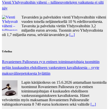
Vienti Yhdysvaltoihin väheni – tullineuvottelujen vaikutusta ei silti
näy
Tavaroiden ja palveluiden vienti Yhdysvaltoihin väheni
vuoden toisella neljänneksellä 10 % edellisvuotisesta.
Tavaroita ja palveluita vietiin Yhdysvaltoihin 3,2
miljardin euron arvosta. Tuonnin arvo Yhdysvalloista
oli 1,7 miljardia euroa, selviää tavaroiden ja
[...]
Urheilua
Rovaniemen Palloseura ry:n entinen toiminnanjohtaja tuo­mit­tiin
neljän kuu­kau­den eh­dol­li­seen van­keu­teen ka­val­luk­ses­ta – syyte
mak­su­vä­li­ne­pe­tok­ses­ta hy­lät­tiin
Lapin käräjäoikeus on 15.6.2026 antamallaan tuomiolla
tuominnut Rovaniemen Palloseura ry:n entisen
toiminnanjohtajan 4 kuukauden ehdolliseen
vankeusrangaistukseen kavalluksesta. Hänet
velvoitettiin myös maksamaan Rovaniemen Palloseuralle
vahingonkorvausta 8 740 euroa korkoineen sekä valtiolle
[...]