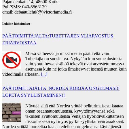
Pajamäenkatu 14, 48600 Kotka
Puh/SMS: 040-5563129
email: debaattilehti(@)victoriamedia.fi
Lukijan kirjoitukset
PÄÄTOIMITTAJALTA:TUBETTAJIEN YLIARVOSTUS
ERIARVOISTAA
Missä vaiheessa ja miksi media päätti että vain
Tubettajia on suosittava. Nykyään kun somealustoista
vain youtubessa sisältöä tekevät ovat arvostetummassa
asemassa kuin ne jotka ilmaisewvat itsensä muuten kuin
videoimalla arkeaan.
[...]
PÄÄTOMITTAJALTA: NORDEA KORJAA ONGELMASI!!
LOPETA SYYLLISTÄMINEN!!
Näyttää siltä että Nordea yrittää pelkurimaisesti kaataa
oman osaamattomuutensa, kyvyttömyytensä sekä
teknisen avuttomuutensa Venäjän hybridivaikuttamsen
niskoille sekä nyt myös pyrkii syyllistämään asiakkaat.
Nordea yrittää tuoreeltaa kaataa edelleen ongelmansa käyttäjiensä