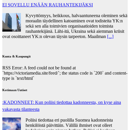
EI SOVELLU ENÄÄN RAUHANTEKIJÄKSI
Kyvyttömyys, heikkous, halvaantuneena oleminen sekä
moraalin täydellinen katoaminen ovat todisteita YK:n
sekä sen alla toimivien organisaatioiden toimista
rauhantekijänä. Lähi-itä, Ukraina sekä aiemman kriisit
ovat osoittaneet YK:n olevan täysin tarpeeton. Maailman
[...]
Kunta & Kaupungit
RSS Error: A feed could not be found at
`https://victoriamedia.site/feed/`; the status code is `200` and content-
type is `text/html`
Kotimaan Uutiset
:KADONNEET: Kun poliisi tiedottaa kadonneesta, on kyse aina
vakavasta tilanteesta
Poliisi tiedottaa eri puolilla Suomea kadonneista
henkilöistä päivittäin. Välillä ihmiset ovat olleet