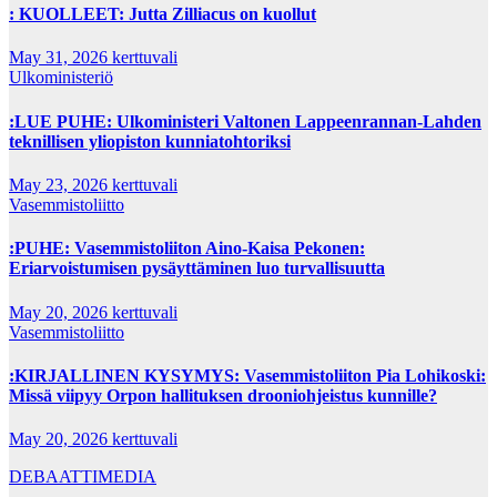
: KUOLLEET: Jutta Zilliacus on kuollut
May 31, 2026
kerttuvali
Ulkoministeriö
:LUE PUHE: Ulkoministeri Valtonen Lappeenrannan-Lahden
teknillisen yliopiston kunniatohtoriksi
May 23, 2026
kerttuvali
Vasemmistoliitto
:PUHE: Vasemmistoliiton Aino-Kaisa Pekonen:
Eriarvoistumisen pysäyttäminen luo turvallisuutta
May 20, 2026
kerttuvali
Vasemmistoliitto
:KIRJALLINEN KYSYMYS: Vasemmistoliiton Pia Lohikoski:
Missä viipyy Orpon hallituksen drooniohjeistus kunnille?
May 20, 2026
kerttuvali
DEBAATTIMEDIA