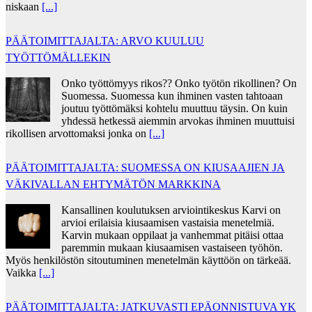
niskaan
[...]
PÄÄTOIMITTAJALTA: ARVO KUULUU
TYÖTTÖMÄLLEKIN
Onko työttömyys rikos?? Onko työtön rikollinen? On
Suomessa. Suomessa kun ihminen vasten tahtoaan
joutuu työttömäksi kohtelu muuttuu täysin. On kuin
yhdessä hetkessä aiemmin arvokas ihminen muuttuisi
rikollisen arvottomaksi jonka on
[...]
PÄÄTOIMITTAJALTA: SUOMESSA ON KIUSAAJIEN JA
VÄKIVALLAN EHTYMÄTÖN MARKKINA
Kansallinen koulutuksen arviointikeskus Karvi on
arvioi erilaisia kiusaamisen vastaisia menetelmiä.
Karvin mukaan oppilaat ja vanhemmat pitäisi ottaa
paremmin mukaan kiusaamisen vastaiseen työhön.
Myös henkilöstön sitoutuminen menetelmän käyttöön on tärkeää.
Vaikka
[...]
PÄÄTOIMITTAJALTA: JATKUVASTI EPÄONNISTUVA YK