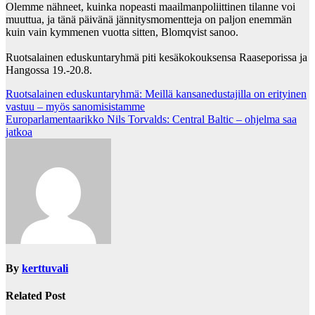
Olemme nähneet, kuinka nopeasti maailmanpoliittinen tilanne voi
muuttua, ja tänä päivänä jännitysmomentteja on paljon enemmän
kuin vain kymmenen vuotta sitten, Blomqvist sanoo.
Ruotsalainen eduskuntaryhmä piti kesäkokouksensa Raaseporissa ja
Hangossa 19.-20.8.
Post
Ruotsalainen eduskuntaryhmä: Meillä kansanedustajilla on erityinen
vastuu – myös sanomisistamme
navigation
Europarlamentaarikko Nils Torvalds: Central Baltic – ohjelma saa
jatkoa
By
kerttuvali
Related Post