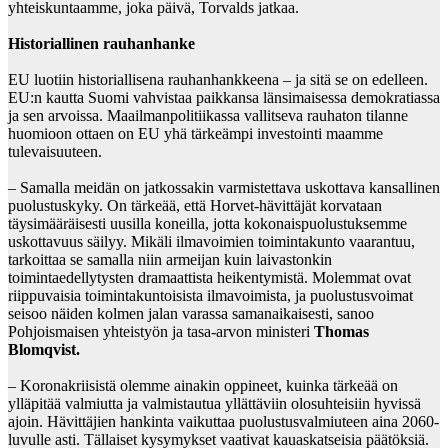
yhteiskuntaamme, joka päivä, Torvalds jatkaa.
Historiallinen rauhanhanke
EU luotiin historiallisena rauhanhankkeena – ja sitä se on edelleen.
EU:n kautta Suomi vahvistaa paikkansa länsimaisessa demokratiassa
ja sen arvoissa. Maailmanpolitiikassa vallitseva rauhaton tilanne
huomioon ottaen on EU yhä tärkeämpi investointi maamme
tulevaisuuteen.
– Samalla meidän on jatkossakin varmistettava uskottava kansallinen
puolustuskyky. On tärkeää, että Horvet-hävittäjät korvataan
täysimääräisesti uusilla koneilla, jotta kokonaispuolustuksemme
uskottavuus säilyy. Mikäli ilmavoimien toimintakunto vaarantuu,
tarkoittaa se samalla niin armeijan kuin laivastonkin
toimintaedellytysten dramaattista heikentymistä. Molemmat ovat
riippuvaisia toimintakuntoisista ilmavoimista, ja puolustusvoimat
seisoo näiden kolmen jalan varassa samanaikaisesti, sanoo
Pohjoismaisen yhteistyön ja tasa-arvon ministeri
Thomas
Blomqvist.
– Koronakriisistä olemme ainakin oppineet, kuinka tärkeää on
ylläpitää valmiutta ja valmistautua yllättäviin olosuhteisiin hyvissä
ajoin. Hävittäjien hankinta vaikuttaa puolustusvalmiuteen aina 2060-
luvulle asti. Tällaiset kysymykset vaativat kauaskatseisia päätöksiä.