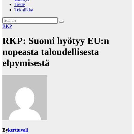
Tiede
Tekniikka
RKP
RKP: Suomi hyötyy EU:n
nopeasta taloudellisesta
elpymisestä
By
kerttuvali