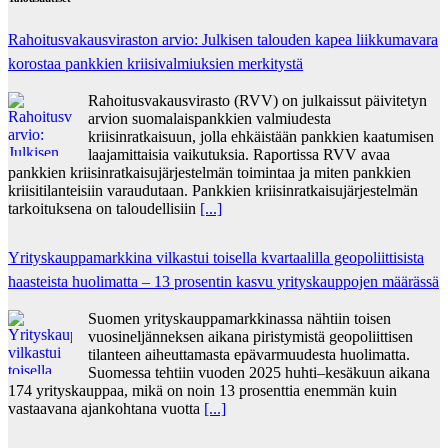
Rahoitusvakausviraston arvio: Julkisen talouden kapea liikkumavara
korostaa pankkien kriisivalmiuksien merkitystä
Rahoitusvakausvirasto (RVV) on julkaissut päivitetyn
arvion suomalaispankkien valmiudesta
kriisinratkaisuun, jolla ehkäistään pankkien kaatumisen
laajamittaisia vaikutuksia. Raportissa RVV avaa
pankkien kriisinratkaisujärjestelmän toimintaa ja miten pankkien
kriisitilanteisiin varaudutaan. Pankkien kriisinratkaisujärjestelmän
tarkoituksena on taloudellisiin
[...]
Yrityskauppamarkkina vilkastui toisella kvartaalilla geopoliittisista
haasteista huolimatta – 13 prosentin kasvu yrityskauppojen määrässä
Suomen yrityskauppamarkkinassa nähtiin toisen
vuosineljänneksen aikana piristymistä geopoliittisen
tilanteen aiheuttamasta epävarmuudesta huolimatta.
Suomessa tehtiin vuoden 2025 huhti–kesäkuun aikana
174 yrityskauppaa, mikä on noin 13 prosenttia enemmän kuin
vastaavana ajankohtana vuotta
[...]