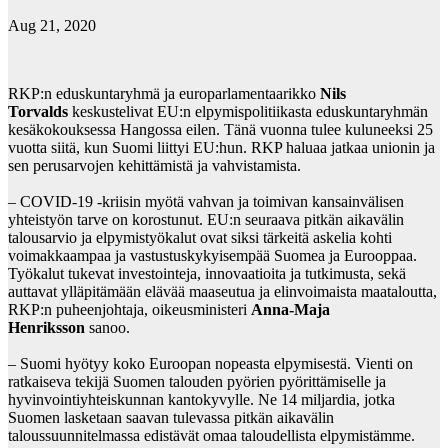
Aug 21, 2020
RKP:n eduskuntaryhmä ja europarlamentaarikko
Nils
Torvalds
keskustelivat EU:n elpymispolitiikasta eduskuntaryhmän
kesäkokouksessa Hangossa eilen. Tänä vuonna tulee kuluneeksi 25
vuotta siitä, kun Suomi liittyi EU:hun. RKP haluaa jatkaa unionin ja
sen perusarvojen kehittämistä ja vahvistamista.
– COVID-19 -kriisin myötä vahvan ja toimivan kansainvälisen
yhteistyön tarve on korostunut. EU:n seuraava pitkän aikavälin
talousarvio ja elpymistyökalut ovat siksi tärkeitä askelia kohti
voimakkaampaa ja vastustuskykyisempää Suomea ja Eurooppaa.
Työkalut tukevat investointeja, innovaatioita ja tutkimusta, sekä
auttavat ylläpitämään elävää maaseutua ja elinvoimaista maataloutta,
RKP:n puheenjohtaja, oikeusministeri
Anna-Maja
Henriksson
sanoo.
– Suomi hyötyy koko Euroopan nopeasta elpymisestä. Vienti on
ratkaiseva tekijä Suomen talouden pyörien pyörittämiselle ja
hyvinvointiyhteiskunnan kantokyvylle. Ne 14 miljardia, jotka
Suomen lasketaan saavan tulevassa pitkän aikavälin
taloussuunnitelmassa edistävät omaa taloudellista elpymistämme.