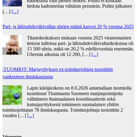
kadoksissa vain pienen hetken. Poliisi ei koskaan
tiedota kadonneista vähäisin perustein. Poliisi julkaisee
[…]
[...]
Pari- ja lähisuhdeväkivallan uhrien määrä kasvoi 20 % vuonna 2025
Tilastokeskuksen mukaan vuonna 2025 viranomaisten
tietoon tulleissa pari- ja lähisuhdeväkivaltarikoksissa oli
15 500 uhria, mikä on 20,2 % edellisvuotista enemmän.
Uhreista aikuisia oli 12 200, […]
[...]
:TUOMIOT: Marjayrityksen ex-toimitusjohtaja tuomittiin
vankeuteen ihmiskaupasta
Lapin käräjäoikeus on 8.6.2026 antamallaan tuomiolla
tuominnut Thaimaasta Suomeen marjanpoimijoita
välittäneen thaimaalaisen koordinaattorin sekä
kutsujayrityksenä toimineen suomalaisen yhtiön
toimitusjohtajan 78 ihmiskaupasta. Toimitusjohtaja tuomittiin 2
vuoden […]
[...]
Talousuutiset