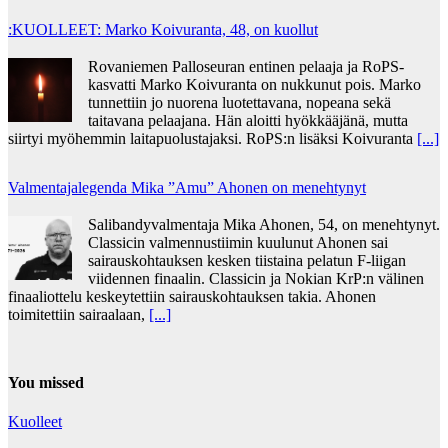
:KUOLLEET: Marko Koivuranta, 48, on kuollut
Rovaniemen Palloseuran entinen pelaaja ja RoPS-
kasvatti Marko Koivuranta on nukkunut pois. Marko
tunnettiin jo nuorena luotettavana, nopeana sekä
taitavana pelaajana. Hän aloitti hyökkääjänä, mutta
siirtyi myöhemmin laitapuolustajaksi. RoPS:n lisäksi Koivuranta
[...]
Valmentajalegenda Mika ”Amu” Ahonen on menehtynyt
Salibandyvalmentaja Mika Ahonen, 54, on menehtynyt.
Classicin valmennustiimin kuulunut Ahonen sai
sairauskohtauksen kesken tiistaina pelatun F-liigan
viidennen finaalin. Classicin ja Nokian KrP:n välinen
finaaliottelu keskeytettiin sairauskohtauksen takia. Ahonen
toimitettiin sairaalaan,
[...]
You missed
Kuolleet