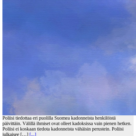
Poliisi tiedottaa eri puolilla Suomea kadonneista henkilöistä
päivittäin. Välillä ihmiset ovat olleet kadoksissa vain pienen hetken.
Poliisi ei koskaan tiedota kadonneista vähäisin perustein. Poliisi
julkaisee […]
[...]