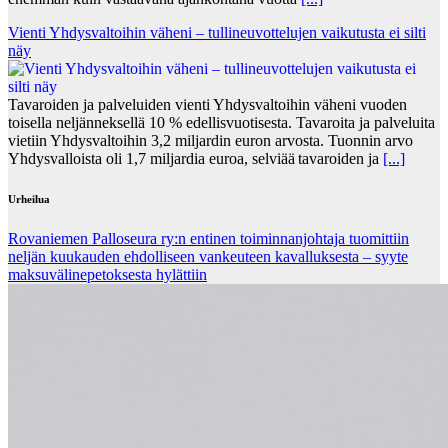
Vienti Yhdysvaltoihin väheni – tullineuvottelujen vaikutusta ei silti
näy
Tavaroiden ja palveluiden vienti Yhdysvaltoihin väheni vuoden
toisella neljänneksellä 10 % edellisvuotisesta. Tavaroita ja palveluita
vietiin Yhdysvaltoihin 3,2 miljardin euron arvosta. Tuonnin arvo
Yhdysvalloista oli 1,7 miljardia euroa, selviää tavaroiden ja
[...]
Urheilua
Rovaniemen Palloseura ry:n entinen toiminnanjohtaja tuo­mit­tiin
neljän kuu­kau­den eh­dol­li­seen van­keu­teen ka­val­luk­ses­ta – syyte
mak­su­vä­li­ne­pe­tok­ses­ta hy­lät­tiin