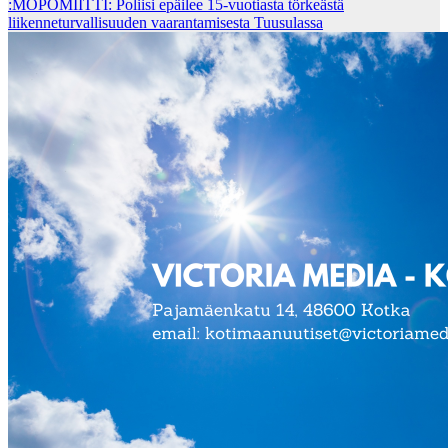
:MOPOMIITTI: Poliisi epäilee 15-vuotiasta törkeästä
liikenneturvallisuuden vaarantamisesta Tuusulassa