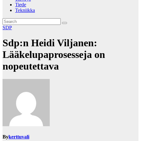
Tiede
Tekniikka
SDP
Sdp:n Heidi Viljanen:
Lääkelupaprosesseja on
nopeutettava
By
kerttuvali