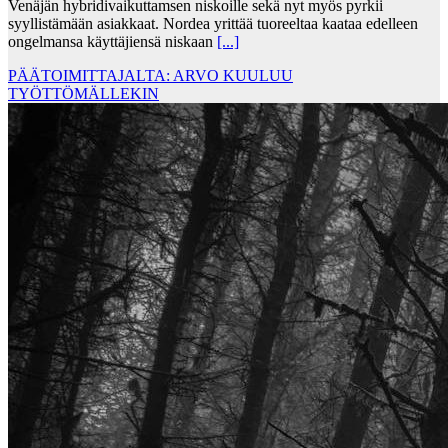
Venäjän hybridivaikuttamsen niskoille sekä nyt myös pyrkii
syyllistämään asiakkaat. Nordea yrittää tuoreeltaa kaataa edelleen
ongelmansa käyttäjiensä niskaan
[...]
PÄÄTOIMITTAJALTA: ARVO KUULUU
TYÖTTÖMÄLLEKIN