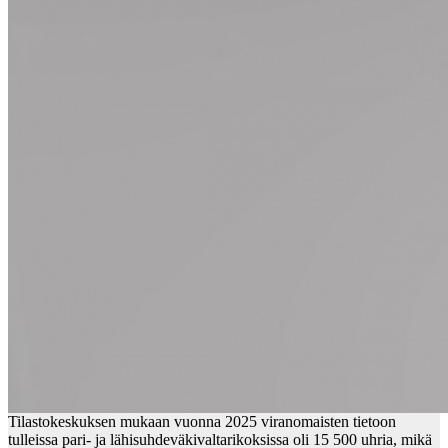
Tilastokeskuksen mukaan vuonna 2025 viranomaisten tietoon
tulleissa pari- ja lähisuhdeväkivaltarikoksissa oli 15 500 uhria, mikä