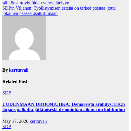
sähkönsiirtoyhtiöiden verovälttelyyn
navigation
SDP:n Viljanen: Työllistymisen esteitä on tärkeä poistaa, jotta
jokainen pääsee osallistumaan
By
kerttuvali
Related Post
SDP
UUDENMAAN DROONIUHKA: Demareista ärähdys: EK:n
linjaus palkatta jättämisestä drooniuhan aikana on kohtuuton
May 17, 2026
kerttuvali
SDP