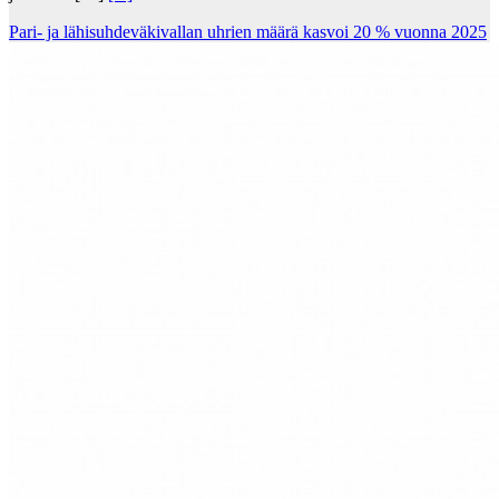
Pari- ja lähisuhdeväkivallan uhrien määrä kasvoi 20 % vuonna 2025