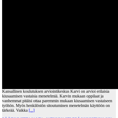
Kansallinen koulutuksen arviointikeskus Karvi on arvioi erilaisia
kiusaamisen vastaisia menetelmiä. Karvin mukaan oppilaat ja
vanhemmat pitäisi ottaa paremmin mukaan kiusaamisen vastaiseen
työhön. Myös henkilöstön sitoutuminen menetelmän käyttöön on
tärkeää. Vaikka
[...]