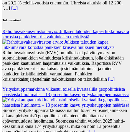
on 20,2 % edellisvuotista enemmän. Uhreista aikuisia oli 12 200,
[…]
[...]
Talousuutiset
Rahoitusvakausviraston arvio: Julkisen talouden kapea liikkumavara
korostaa pankkien kriisivalmiuksien merkitystä
Rahoitusvakausvirasto (RVV) on julkaissut päivitetyn arvion
suomalaispankkien valmiudesta kriisinratkaisuun, jolla ehkäistään
pankkien kaatumisen laajamittaisia vaikutuksia. Raportissa RVV
avaa pankkien kriisinratkaisujärjestelmän toimintaa ja miten
pankkien kriisitilanteisiin varaudutaan. Pankkien
kriisinratkaisujärjestelmän tarkoituksena on taloudellisiin
[...]
Yrityskauppamarkkina vilkastui toisella kvartaalilla geopoliittisista
haasteista huolimatta – 13 prosentin kasvu yrityskauppojen määrässä
Suomen yrityskauppamarkkinassa nähtiin toisen vuosineljänneksen
aikana piristymistä geopoliittisen tilanteen aiheuttamasta
epävarmuudesta huolimatta. Suomessa tehtiin vuoden 2025 huhti–
kesäkuun aikana 174 yrityskauppaa, mikä on noin 13 prosenttia
enemmän kuin vastaavana ajankohtana vuotta
[...]