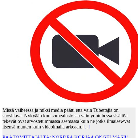
Missä vaiheessa ja miksi media päätti että vain Tubettajia on
suosittava. Nykyään kun somealustoista vain youtubessa sisältöä
tekevät ovat arvostetummassa asemassa kuin ne jotka ilmaisewvat
itsensä muuten kuin videoimalla arkeaan.
[...]
PÄÄTOMITTAJALTA: NORDEA KORJAA ONGELMASI!!