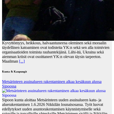
Kyvyttömyys, heikkous, halvaantuneena oleminen sekä moraalin
täydellinen katoaminen ovat todisteita YK:n sekä sen alla toimivien
organisaatioiden toimista rauhantekijänä. Lähi-itä, Ukraina sekä
aiemman kriisit ovat osoittaneet YK:n olevan täysin tarpeeton.
Maailman
[...]
Kunta & Kaupungit
Metsärinteen asuinalueen rakentaminen alkaa kesäkuun alussa
Sipoossa
Sipoon kunta aloittaa Metsärinteen uuden asuinalueen katu- ja
aluerakentamisen 1.6.2026 Nikkilän lounaisosassa. Työt luovat
edellytykset uuden asuntorakentamisen käynnistymiselle sekä
sujuville ja turvallisille yhteyksille Metsärinteen sisällä ja Nikkilän