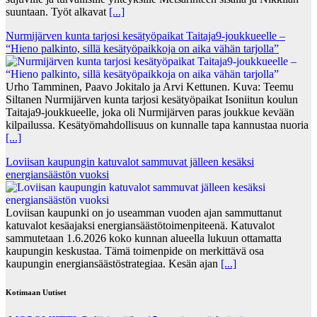
suuntaan. Työt alkavat
[...]
Nurmijärven kunta tarjosi kesätyöpaikat Taitaja9-joukkueelle –
“Hieno palkinto, sillä kesätyöpaikkoja on aika vähän tarjolla”
Urho Tamminen, Paavo Jokitalo ja Arvi Kettunen. Kuva: Teemu
Siltanen Nurmijärven kunta tarjosi kesätyöpaikat Isoniitun koulun
Taitaja9-joukkueelle, joka oli Nurmijärven paras joukkue kevään
kilpailussa. Kesätyömahdollisuus on kunnalle tapa kannustaa nuoria
[...]
Loviisan kaupungin katuvalot sammuvat jälleen kesäksi
energiansäästön vuoksi
Loviisan kaupunki on jo useamman vuoden ajan sammuttanut
katuvalot kesäajaksi energiansäästötoimenpiteenä. Katuvalot
sammutetaan 1.6.2026 koko kunnan alueella lukuun ottamatta
kaupungin keskustaa. Tämä toimenpide on merkittävä osa
kaupungin energiansäästöstrategiaa. Kesän ajan
[...]
Kotimaan Uutiset