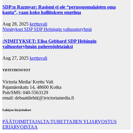
SDP:n Razmyar: Rasismi ei ole “perussuomalaisten oma
kanta”, vaan koko hallituksen ongelma
Aug 28, 2025
kerttuvali
Nimitykset
SDP
SDP Helsingin valtuustoryhmä
:NIMITYKSET: Elisa Gebhard SDP Helsingin
valtuustoryhmän puheenjohtajaksi
Aug 27, 2025
kerttuvali
YHTEYDENOTOT
Victoria Media/ Kerttu Vali
Pajamäenkatu 14, 48600 Kotka
Puh/SMS: 040-5563129
email: debaattilehti(@)victoriamedia.fi
Lukijan kirjoitukset
PÄÄTOIMITTAJALTA:TUBETTAJIEN YLIARVOSTUS
ERIARVOISTAA