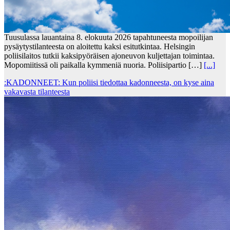
Tuusulassa lauantaina 8. elokuuta 2026 tapahtuneesta mopoilijan
pysäytystilanteesta on aloitettu kaksi esitutkintaa. Helsingin
poliisilaitos tutkii kaksipyöräisen ajoneuvon kuljettajan toimintaa.
Mopomiitissä oli paikalla kymmeniä nuoria. Poliisipartio […]
[...]
:KADONNEET: Kun poliisi tiedottaa kadonneesta, on kyse aina
vakavasta tilanteesta