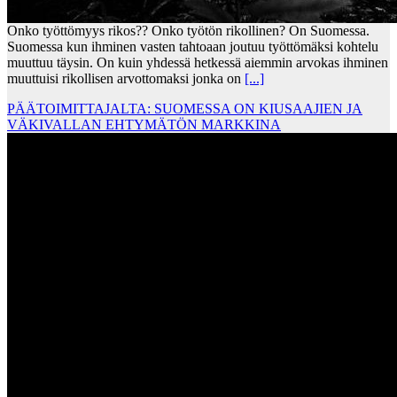
Onko työttömyys rikos?? Onko työtön rikollinen? On Suomessa.
Suomessa kun ihminen vasten tahtoaan joutuu työttömäksi kohtelu
muuttuu täysin. On kuin yhdessä hetkessä aiemmin arvokas ihminen
muuttuisi rikollisen arvottomaksi jonka on
[...]
PÄÄTOIMITTAJALTA: SUOMESSA ON KIUSAAJIEN JA
VÄKIVALLAN EHTYMÄTÖN MARKKINA