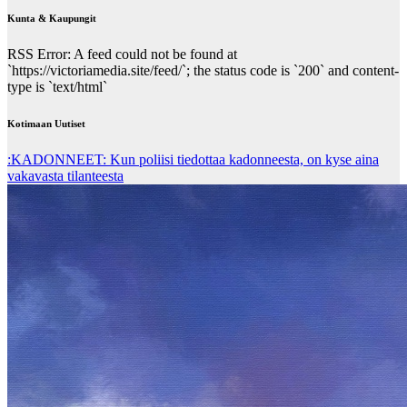
Kunta & Kaupungit
RSS Error: A feed could not be found at
`https://victoriamedia.site/feed/`; the status code is `200` and content-
type is `text/html`
Kotimaan Uutiset
:KADONNEET: Kun poliisi tiedottaa kadonneesta, on kyse aina
vakavasta tilanteesta