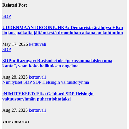
Related Post
SDP
UUDENMAAN DROONIUHKA: Demareista ärähdys: EK:n
linjaus palkatta jättämisestä drooniuhan aikana on kohtuuton
May 17, 2026
kerttuvali
SDP
SDP:n Razmyar: Rasismi ei ole “perussuomalaisten oma
kanta”, vaan koko hallituksen ongelma
Aug 28, 2025
kerttuvali
Nimitykset
SDP
SDP Helsingin valtuustoryhmä
:NIMITYKSET: Elisa Gebhard SDP Helsingin
valtuustoryhmän puheenjohtajaksi
Aug 27, 2025
kerttuvali
YHTEYDENOTOT