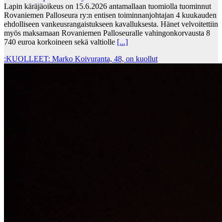
Lapin käräjäoikeus on 15.6.2026 antamallaan tuomiolla tuominnut
Rovaniemen Palloseura ry:n entisen toiminnanjohtajan 4 kuukauden
ehdolliseen vankeusrangaistukseen kavalluksesta. Hänet velvoitettiin
myös maksamaan Rovaniemen Palloseuralle vahingonkorvausta 8
740 euroa korkoineen sekä valtiolle
[...]
:KUOLLEET: Marko Koivuranta, 48, on kuollut