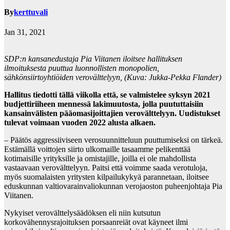
By
kerttuvali
Jan 31, 2021
SDP:n kansanedustaja Pia Viitanen iloitsee hallituksen
ilmoituksesta puuttua luonnollisten monopolien,
sähkönsiirtoyhtiöiden verovälttelyyn, (Kuva: Jukka-Pekka Flander)
Hallitus tiedotti tällä viikolla että, se valmistelee syksyn 2021
budjettiriiheen mennessä lakimuutosta, jolla puututtaisiin
kansainvälisten pääomasijoittajien verovälttelyyn. Uudistukset
tulevat voimaan vuoden 2022 alusta alkaen.
– Päätös aggressiiviseen verosuunnitteluun puuttumiseksi on tärkeä.
Estämällä voittojen siirto ulkomaille tasaamme pelikenttää
kotimaisille yrityksille ja omistajille, joilla ei ole mahdollista
vastaavaan verovälttelyyn. Paitsi että voimme saada verotuloja,
myös suomalaisten yritysten kilpailukykyä parannetaan, iloitsee
eduskunnan valtiovarainvaliokunnan verojaoston puheenjohtaja Pia
Viitanen.
Nykyiset verovälttelysäädöksen eli niin kutsutun
korkovähennysrajoituksen porsaanreiät ovat käyneet ilmi