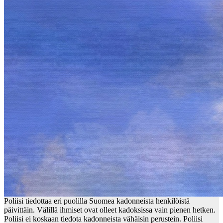
Poliisi tiedottaa eri puolilla Suomea kadonneista henkilöistä
päivittäin. Välillä ihmiset ovat olleet kadoksissa vain pienen hetken.
Poliisi ei koskaan tiedota kadonneista vähäisin perustein. Poliisi