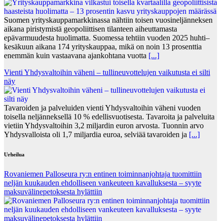
Suomen yrityskauppamarkkinassa nähtiin toisen vuosineljänneksen
aikana piristymistä geopoliittisen tilanteen aiheuttamasta
epävarmuudesta huolimatta. Suomessa tehtiin vuoden 2025 huhti–
kesäkuun aikana 174 yrityskauppaa, mikä on noin 13 prosenttia
enemmän kuin vastaavana ajankohtana vuotta
[...]
Vienti Yhdysvaltoihin väheni – tullineuvottelujen vaikutusta ei silti
näy
Tavaroiden ja palveluiden vienti Yhdysvaltoihin väheni vuoden
toisella neljänneksellä 10 % edellisvuotisesta. Tavaroita ja palveluita
vietiin Yhdysvaltoihin 3,2 miljardin euron arvosta. Tuonnin arvo
Yhdysvalloista oli 1,7 miljardia euroa, selviää tavaroiden ja
[...]
Urheilua
Rovaniemen Palloseura ry:n entinen toiminnanjohtaja tuo­mit­tiin
neljän kuu­kau­den eh­dol­li­seen van­keu­teen ka­val­luk­ses­ta – syyte
mak­su­vä­li­ne­pe­tok­ses­ta hy­lät­tiin