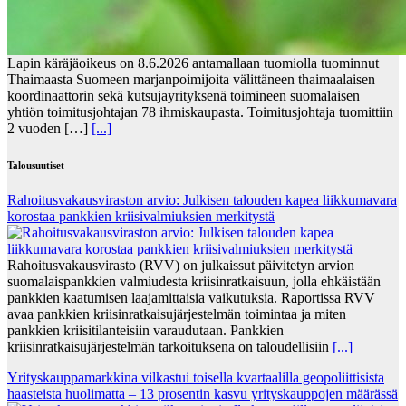
Lapin käräjäoikeus on 8.6.2026 antamallaan tuomiolla tuominnut
Thaimaasta Suomeen marjanpoimijoita välittäneen thaimaalaisen
koordinaattorin sekä kutsujayrityksenä toimineen suomalaisen
yhtiön toimitusjohtajan 78 ihmiskaupasta. Toimitusjohtaja tuomittiin
2 vuoden […]
[...]
Talousuutiset
Rahoitusvakausviraston arvio: Julkisen talouden kapea liikkumavara
korostaa pankkien kriisivalmiuksien merkitystä
Rahoitusvakausvirasto (RVV) on julkaissut päivitetyn arvion
suomalaispankkien valmiudesta kriisinratkaisuun, jolla ehkäistään
pankkien kaatumisen laajamittaisia vaikutuksia. Raportissa RVV
avaa pankkien kriisinratkaisujärjestelmän toimintaa ja miten
pankkien kriisitilanteisiin varaudutaan. Pankkien
kriisinratkaisujärjestelmän tarkoituksena on taloudellisiin
[...]
Yrityskauppamarkkina vilkastui toisella kvartaalilla geopoliittisista
haasteista huolimatta – 13 prosentin kasvu yrityskauppojen määrässä