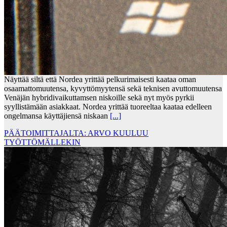
Näyttää siltä että Nordea yrittää pelkurimaisesti kaataa oman
osaamattomuutensa, kyvyttömyytensä sekä teknisen avuttomuutensa
Venäjän hybridivaikuttamsen niskoille sekä nyt myös pyrkii
syyllistämään asiakkaat. Nordea yrittää tuoreeltaa kaataa edelleen
ongelmansa käyttäjiensä niskaan
[...]
PÄÄTOIMITTAJALTA: ARVO KUULUU
TYÖTTÖMÄLLEKIN