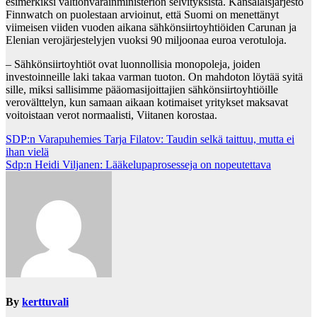
esimerkiksi valtionvarainministeriön selvityksistä. Kansalaisjärjestö
Finnwatch on puolestaan arvioinut, että Suomi on menettänyt
viimeisen viiden vuoden aikana sähkönsiirtoyhtiöiden Carunan ja
Elenian verojärjestelyjen vuoksi 90 miljoonaa euroa verotuloja.
– Sähkönsiirtoyhtiöt ovat luonnollisia monopoleja, joiden
investoinneille laki takaa varman tuoton. On mahdoton löytää syitä
sille, miksi sallisimme pääomasijoittajien sähkönsiirtoyhtiöille
verovälttelyn, kun samaan aikaan kotimaiset yritykset maksavat
voitoistaan verot normaalisti, Viitanen korostaa.
Post
SDP:n Varapuhemies Tarja Filatov: Taudin selkä taittuu, mutta ei
ihan vielä
navigation
Sdp:n Heidi Viljanen: Lääkelupaprosesseja on nopeutettava
By
kerttuvali