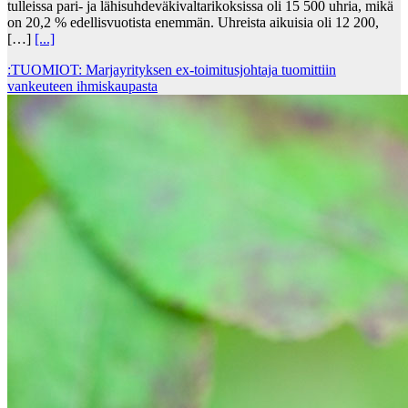
tulleissa pari- ja lähisuhdeväkivaltarikoksissa oli 15 500 uhria, mikä
on 20,2 % edellisvuotista enemmän. Uhreista aikuisia oli 12 200,
[…]
[...]
:TUOMIOT: Marjayrityksen ex-toimitusjohtaja tuomittiin
vankeuteen ihmiskaupasta