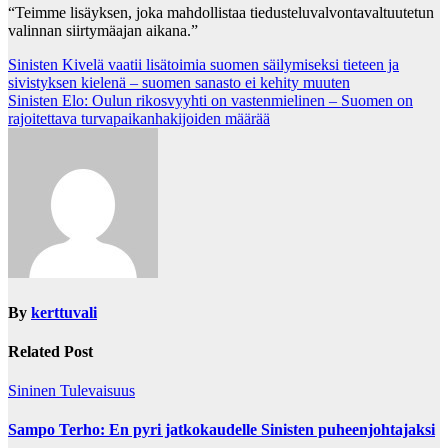
“Teimme lisäyksen, joka mahdollistaa tiedusteluvalvontavaltuutetun
valinnan siirtymäajan aikana.”
Post
Sinisten Kivelä vaatii lisätoimia suomen säilymiseksi tieteen ja
sivistyksen kielenä – suomen sanasto ei kehity muuten
navigation
Sinisten Elo: Oulun rikosvyyhti on vastenmielinen – Suomen on
rajoitettava turvapaikanhakijoiden määrää
By
kerttuvali
Related Post
Sininen Tulevaisuus
Sampo Terho: En pyri jatkokaudelle Sinisten puheenjohtajaksi