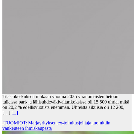
Tilastokeskuksen mukaan vuonna 2025 viranomaisten tietoon
tulleissa pari- ja lähisuhdeväkivaltarikoksissa oli 15 500 uhria, mikä
on 20,2 % edellisvuotista enemmän. Uhreista aikuisia oli 12 200,
[…]
[...]
:TUOMIOT: Marjayrityksen ex-toimitusjohtaja tuomittiin
vankeuteen ihmiskaupasta