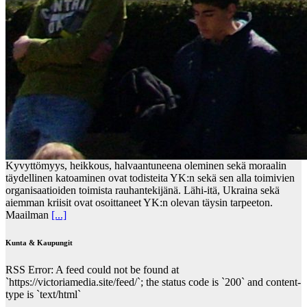
Kyvyttömyys, heikkous, halvaantuneena oleminen sekä moraalin
täydellinen katoaminen ovat todisteita YK:n sekä sen alla toimivien
organisaatioiden toimista rauhantekijänä. Lähi-itä, Ukraina sekä
aiemman kriisit ovat osoittaneet YK:n olevan täysin tarpeeton.
Maailman
[...]
Kunta & Kaupungit
RSS Error: A feed could not be found at
`https://victoriamedia.site/feed/`; the status code is `200` and content-
type is `text/html`