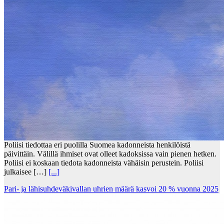
Poliisi tiedottaa eri puolilla Suomea kadonneista henkilöistä
päivittäin. Välillä ihmiset ovat olleet kadoksissa vain pienen hetken.
Poliisi ei koskaan tiedota kadonneista vähäisin perustein. Poliisi
julkaisee […]
[...]
Pari- ja lähisuhdeväkivallan uhrien määrä kasvoi 20 % vuonna 2025