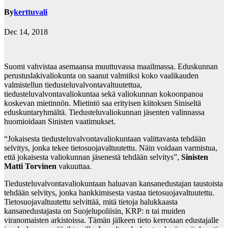
By
kerttuvali
Dec 14, 2018
Suomi vahvistaa asemaansa muuttuvassa maailmassa. Eduskunnan
perustuslakivaliokunta on saanut valmiiksi koko vaalikauden
valmistellun tiedusteluvalvontavaltuutettua,
tiedusteluvalvontavaliokuntaa sekä valiokunnan kokoonpanoa
koskevan mietinnön. Mietintö saa erityisen kiitoksen Siniseltä
eduskuntaryhmältä. Tiedusteluvaliokunnan jäsenten valinnassa
huomioidaan Sinisten vaatimukset.
“Jokaisesta tiedusteluvalvontavaliokuntaan valittavasta tehdään
selvitys, jonka tekee tietosuojavaltuutettu. Näin voidaan varmistua,
että jokaisesta valiokunnan jäsenestä tehdään selvitys”,
Sinisten
Matti Torvinen
vakuuttaa.
Tiedusteluvalvontavaliokuntaan haluavan kansanedustajan taustoista
tehdään selvitys, jonka hankkimisesta vastaa tietosuojavaltuutettu.
Tietosuojavaltuutettu selvittää, mitä tietoja halukkaasta
kansanedustajasta on Suojelupoliisin, KRP: n tai muiden
viranomaisten arkistoissa. Tämän jälkeen tieto kerrotaan edustajalle