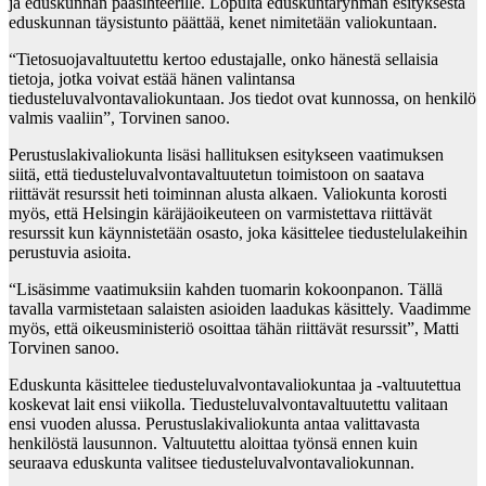
ja eduskunnan pääsihteerille. Lopulta eduskuntaryhmän esityksestä
eduskunnan täysistunto päättää, kenet nimitetään valiokuntaan.
“Tietosuojavaltuutettu kertoo edustajalle, onko hänestä sellaisia
tietoja, jotka voivat estää hänen valintansa
tiedusteluvalvontavaliokuntaan. Jos tiedot ovat kunnossa, on henkilö
valmis vaaliin”, Torvinen sanoo.
Perustuslakivaliokunta lisäsi hallituksen esitykseen vaatimuksen
siitä, että tiedusteluvalvontavaltuutetun toimistoon on saatava
riittävät resurssit heti toiminnan alusta alkaen. Valiokunta korosti
myös, että Helsingin käräjäoikeuteen on varmistettava riittävät
resurssit kun käynnistetään osasto, joka käsittelee tiedustelulakeihin
perustuvia asioita.
“Lisäsimme vaatimuksiin kahden tuomarin kokoonpanon. Tällä
tavalla varmistetaan salaisten asioiden laadukas käsittely. Vaadimme
myös, että oikeusministeriö osoittaa tähän riittävät resurssit”, Matti
Torvinen sanoo.
Eduskunta käsittelee tiedusteluvalvontavaliokuntaa ja -valtuutettua
koskevat lait ensi viikolla. Tiedusteluvalvontavaltuutettu valitaan
ensi vuoden alussa. Perustuslakivaliokunta antaa valittavasta
henkilöstä lausunnon. Valtuutettu aloittaa työnsä ennen kuin
seuraava eduskunta valitsee tiedusteluvalvontavaliokunnan.