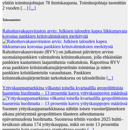
yhtiön toimitusjohtajan 78 ihmiskaupasta. Toimitusjohtaja tuomittiin
2 vuoden […]
[...]
Talousuutiset
Rahoitusvakausviraston arvio: Julkisen talouden kapea liikkumavara
korostaa pankkien kriisivalmiuksien merkitystä
Rahoitusvakausvirasto (RVV) on julkaissut päivitetyn arvion
suomalaispankkien valmiudesta kriisinratkaisuun, jolla ehkäistään
pankkien kaatumisen laajamittaisia vaikutuksia. Raportissa RVV
avaa pankkien kriisinratkaisujärjestelmän toimintaa ja miten
pankkien kriisitilanteisiin varaudutaan. Pankkien
kriisinratkaisujärjestelmän tarkoituksena on taloudellisiin
[...]
Yrityskauppamarkkina vilkastui toisella kvartaalilla geopoliittisista
haasteista huolimatta – 13 prosentin kasvu yrityskauppojen määrässä
Suomen yrityskauppamarkkinassa nähtiin toisen vuosineljänneksen
aikana piristymistä geopoliittisen tilanteen aiheuttamasta
epävarmuudesta huolimatta. Suomessa tehtiin vuoden 2025 huhti–
kesäkuun aikana 174 yrityskauppaa, mikä on noin 13 prosenttia
enemmän kuin vastaavana ajankohtana vuotta
[...]