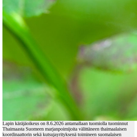
Lapin käräjäoikeus on 8.6.2026 antamallaan tuomiolla tuominnut
Thaimaasta Suomeen marjanpoimijoita välittäneen thaimaalaisen
koordinaattorin sekä kutsujayrityksenä toimineen suomalaisen