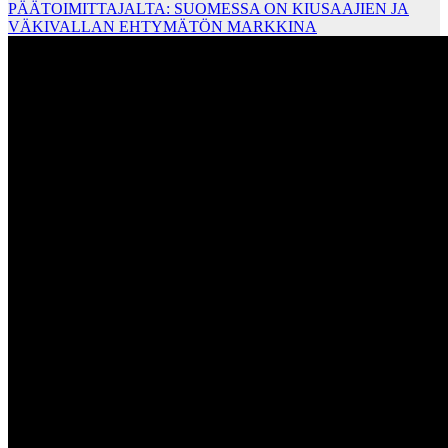
PÄÄTOIMITTAJALTA: SUOMESSA ON KIUSAAJIEN JA
VÄKIVALLAN EHTYMÄTÖN MARKKINA