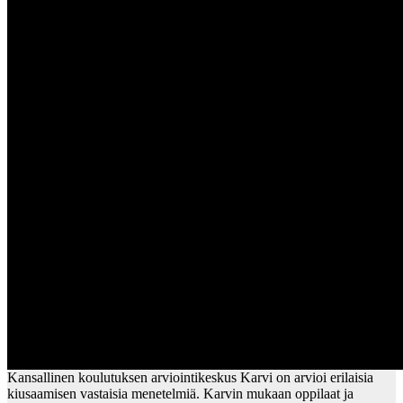
Kansallinen koulutuksen arviointikeskus Karvi on arvioi erilaisia
kiusaamisen vastaisia menetelmiä. Karvin mukaan oppilaat ja