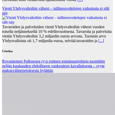
Vienti Yhdysvaltoihin väheni – tullineuvottelujen vaikutusta ei silti
näy
Tavaroiden ja palveluiden vienti Yhdysvaltoihin väheni vuoden
toisella neljänneksellä 10 % edellisvuotisesta. Tavaroita ja palveluita
vietiin Yhdysvaltoihin 3,2 miljardin euron arvosta. Tuonnin arvo
Yhdysvalloista oli 1,7 miljardia euroa, selviää tavaroiden ja
[...]
Urheilua
Rovaniemen Palloseura ry:n entinen toiminnanjohtaja tuo­mit­tiin
neljän kuu­kau­den eh­dol­li­seen van­keu­teen ka­val­luk­ses­ta – syyte
mak­su­vä­li­ne­pe­tok­ses­ta hy­lät­tiin