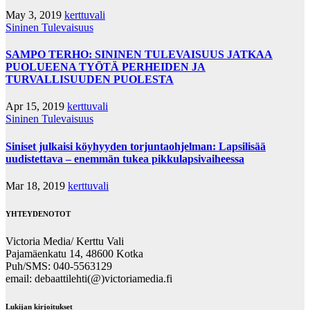
May 3, 2019
kerttuvali
Sininen Tulevaisuus
SAMPO TERHO: SININEN TULEVAISUUS JATKAA
PUOLUEENA TYÖTÄ PERHEIDEN JA
TURVALLISUUDEN PUOLESTA
Apr 15, 2019
kerttuvali
Sininen Tulevaisuus
Siniset julkaisi köyhyyden torjuntaohjelman: Lapsilisää
uudistettava – enemmän tukea pikkulapsivaiheessa
Mar 18, 2019
kerttuvali
YHTEYDENOTOT
Victoria Media/ Kerttu Vali
Pajamäenkatu 14, 48600 Kotka
Puh/SMS: 040-5563129
email: debaattilehti(@)victoriamedia.fi
Lukijan kirjoitukset