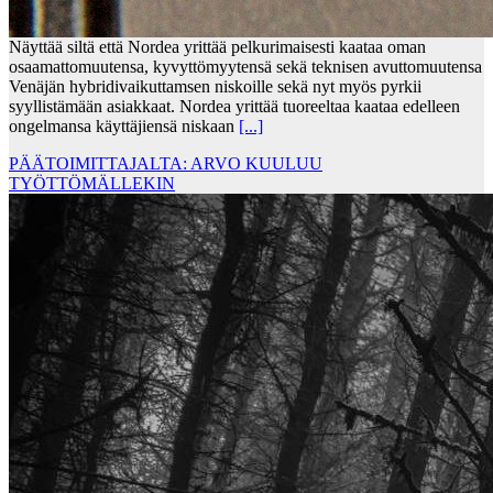
Näyttää siltä että Nordea yrittää pelkurimaisesti kaataa oman
osaamattomuutensa, kyvyttömyytensä sekä teknisen avuttomuutensa
Venäjän hybridivaikuttamsen niskoille sekä nyt myös pyrkii
syyllistämään asiakkaat. Nordea yrittää tuoreeltaa kaataa edelleen
ongelmansa käyttäjiensä niskaan
[...]
PÄÄTOIMITTAJALTA: ARVO KUULUU
TYÖTTÖMÄLLEKIN