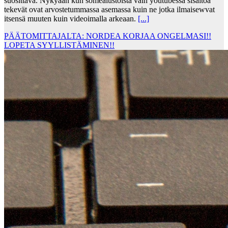
suosittava. Nykyään kun somealustoista vain youtubessa sisältöä
tekevät ovat arvostetummassa asemassa kuin ne jotka ilmaisewvat
itsensä muuten kuin videoimalla arkeaan.
[...]
PÄÄTOMITTAJALTA: NORDEA KORJAA ONGELMASI!!
LOPETA SYYLLISTÄMINEN!!