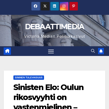
Skip
to
content
DEBAATTIMEDIA
Victoria Median Politiikkasivut
SININEN TULEVAISUUS
Sinisten Elo: Oulun
rikosvyyhti on
vastenmielinen –