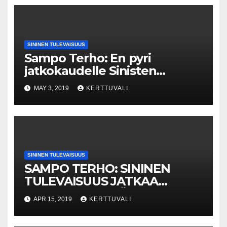
SININEN TULEVAISUUS
Sampo Terho: En pyri
jatkokaudelle Sinisten
puheenjohtajaksi
MAY 3, 2019
KERTTUVALI
SININEN TULEVAISUUS
SAMPO TERHO: SININEN
TULEVAISUUS JATKAA
PUOLUEENA TYÖTÄ
APR 15, 2019
KERTTUVALI
PERHEIDEN JA
TURVALLISUUDEN PUOLESTA