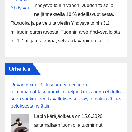
Yhdysvaltoihin väheni vuoden toisella
neljänneksellä 10 % edellisvuotisesta.
Tavaroita ja palveluita vietiin Yhdysvaltoihin 3,2
miljardin euron arvosta. Tuonnin arvo Yhdysvalloista
oli 1,7 miljardia euroa, selviää tavaroiden ja
[...]
Urheilua
Rovaniemen Palloseura ry:n entinen
toiminnanjohtaja tuo­mit­tiin neljän kuu­kau­den eh­dol­li­
seen van­keu­teen ka­val­luk­ses­ta – syyte mak­su­vä­li­ne­
pe­tok­ses­ta hy­lät­tiin
Lapin käräjäoikeus on 15.6.2026
antamallaan tuomiolla tuominnut