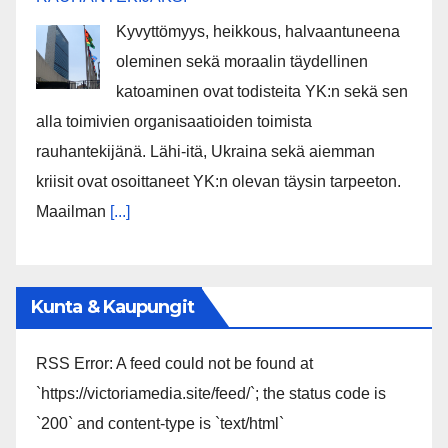
Kyvyttömyys, heikkous, halvaantuneena
oleminen sekä moraalin täydellinen
katoaminen ovat todisteita YK:n sekä sen
alla toimivien organisaatioiden toimista
rauhantekijänä. Lähi-itä, Ukraina sekä aiemman
kriisit ovat osoittaneet YK:n olevan täysin tarpeeton.
Maailman
[...]
Kunta & Kaupungit
RSS Error: A feed could not be found at
`https://victoriamedia.site/feed/`; the status code is
`200` and content-type is `text/html`