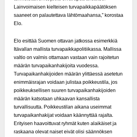
Lainvoimaisen kielteisen turvapaikkapäätöksen
saaneet on palautettava lähtömaahansa,” korostaa
Elo.
Elo esittää Suomen ottavan jatkossa esimerkkiä
Itävallan mallista turvapaikkapolitiikassa. Mallissa
valtio on valmis ottamaan vastaan vain rajoitetun
määrän turvapaikanhakijoita vuodessa.
Turvapaikanhakijoiden määrän ylittäessä asetetun
enimmäisrajan voidaan julistaa poikkeustila, jos
poikkeuksellisen suuren turvapaikanhakijoiden
määrän katsotaan uhkaavan kansallista
turvallisuutta. Poikkeustilan aikana useimmat
turvapaikanhakijat voidaan käännyttää rajalta.
Erityisen haavoittuvat ryhmät kuten alaikäiset ja
raskaana olevat naiset eivät olisi säännöksen