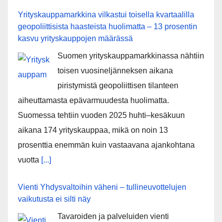
Yrityskauppamarkkina vilkastui toisella kvartaalilla
geopoliittisista haasteista huolimatta – 13 prosentin
kasvu yrityskauppojen määrässä
Suomen yrityskauppamarkkinassa nähtiin
toisen vuosineljänneksen aikana
piristymistä geopoliittisen tilanteen
aiheuttamasta epävarmuudesta huolimatta.
Suomessa tehtiin vuoden 2025 huhti–kesäkuun
aikana 174 yrityskauppaa, mikä on noin 13
prosenttia enemmän kuin vastaavana ajankohtana
vuotta
[...]
Vienti Yhdysvaltoihin väheni – tullineuvottelujen
vaikutusta ei silti näy
Tavaroiden ja palveluiden vienti