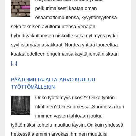
pelkurimaisesti kaataa oman
osaamattomuutensa, kyvyttömyytensä
sekä teknisen avuttomuutensa Venäjän
hybridivaikuttamsen niskoille sekä nyt myös pyrkii
syyllistämään asiakkaat. Nordea yrittää tuoreeltaa
kaataa edelleen ongelmansa käyttäjiensä niskaan
[...]
PÄÄTOIMITTAJALTA: ARVO KUULUU
TYÖTTÖMÄLLEKIN
Onko työttömyys rikos?? Onko työtön
rikollinen? On Suomessa. Suomessa kun
ihminen vasten tahtoaan joutuu
työttömäksi kohtelu muuttuu täysin. On kuin yhdessä
hetkessä aiemmin arvokas ihminen muuttuisi