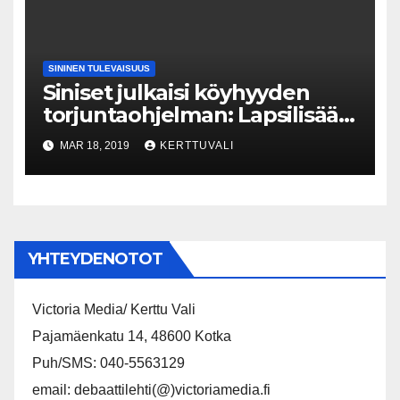
SININEN TULEVAISUUS
Siniset julkaisi köyhyyden
torjuntaohjelman: Lapsilisää
uudistettava – enemmän
MAR 18, 2019
KERTTUVALI
tukea pikkulapsivaiheessa
YHTEYDENOTOT
Victoria Media/ Kerttu Vali
Pajamäenkatu 14, 48600 Kotka
Puh/SMS: 040-5563129
email: debaattilehti(@)victoriamedia.fi