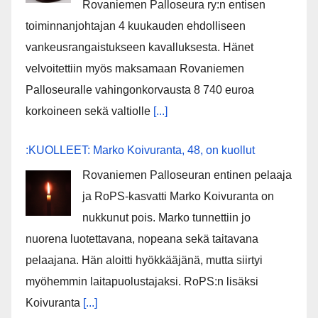
Rovaniemen Palloseura ry:n entisen
toiminnanjohtajan 4 kuukauden ehdolliseen
vankeusrangaistukseen kavalluksesta. Hänet
velvoitettiin myös maksamaan Rovaniemen
Palloseuralle vahingonkorvausta 8 740 euroa
korkoineen sekä valtiolle
[...]
:KUOLLEET: Marko Koivuranta, 48, on kuollut
Rovaniemen Palloseuran entinen pelaaja
ja RoPS-kasvatti Marko Koivuranta on
nukkunut pois. Marko tunnettiin jo
nuorena luotettavana, nopeana sekä taitavana
pelaajana. Hän aloitti hyökkääjänä, mutta siirtyi
myöhemmin laitapuolustajaksi. RoPS:n lisäksi
Koivuranta
[...]