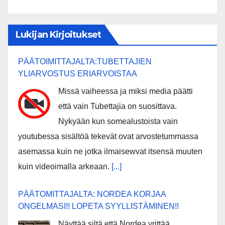
Lukijan Kirjoitukset
PÄÄTOIMITTAJALTA:TUBETTAJIEN
YLIARVOSTUS ERIARVOISTAA
Missä vaiheessa ja miksi media päätti
että vain Tubettajia on suosittava.
Nykyään kun somealustoista vain
youtubessa sisältöä tekevät ovat arvostetummassa
asemassa kuin ne jotka ilmaisewvat itsensä muuten
kuin videoimalla arkeaan.
[...]
PÄÄTOMITTAJALTA: NORDEA KORJAA
ONGELMASI!! LOPETA SYYLLISTÄMINEN!!
Näyttää siltä että Nordea yrittää