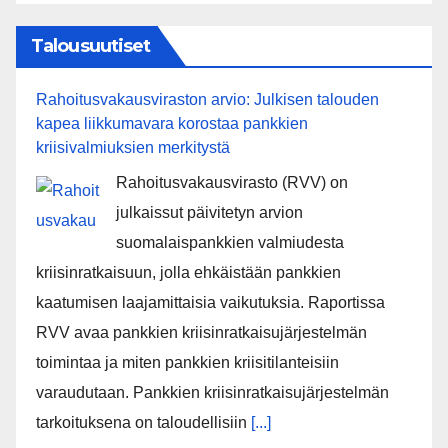
Talousuutiset
Rahoitusvakausviraston arvio: Julkisen talouden
kapea liikkumavara korostaa pankkien
kriisivalmiuksien merkitystä
Rahoitusvakausvirasto (RVV) on
julkaissut päivitetyn arvion
suomalaispankkien valmiudesta
kriisinratkaisuun, jolla ehkäistään pankkien
kaatumisen laajamittaisia vaikutuksia. Raportissa
RVV avaa pankkien kriisinratkaisujärjestelmän
toimintaa ja miten pankkien kriisitilanteisiin
varaudutaan. Pankkien kriisinratkaisujärjestelmän
tarkoituksena on taloudellisiin
[...]