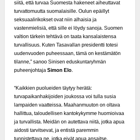
siitä, että turvaa Suomesta hakeneet aiheuttavat
turvattomuutta suomalaisille. Oulun epäillyt
seksuaalirikokset ovat niin alhaisia ja
vastenmielisiä, että sille ei löydy sanoja. Suomen
valtion tärkein tehtävä on taata kansalaistensa
turvallisuus. Kuten Tasavallan presidentti totesi
uudenvuoden puheessaan, tämä on kestämätön
tilanne,” sanoo Sinisen eduskuntaryhmän
puheenjohtaja
Simon Elo
.
“Kaikkien puolueiden täytyy herätä:
turvapaikanhakijoiden joukossa voi tulla susia
lampaiden vaatteissa. Maahanmuuton on oltava
hallittua, taloudellisen kantokykymme huomioivaa
ja turvallista. Meidän on autettava niitä, jotka apua
aidosti tarvitsevat, ja entistä paremmin
tunnistettava ne, jotka eivät apua ansaitse.