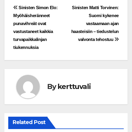
Post
Sinisten Simon Elo:
Sinisten Matti Torvinen:
Myöhäisheränneet
Suomi kykenee
navigation
punavihreät ovat
vastaamaan ajan
vastustaneet kaikkia
haasteisiin – tiedustelun
turvapaikkalinjan
valvonta tehostuu
tiukennuksia
By
kerttuvali
Related Post