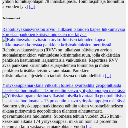
yhtiön toimitusjohtajan 78 ihmiskaupasta. Toimitusjohtaja tuomittiin
2 vuoden […]
[...]
Talousuutiset
Rahoitusvakausviraston arvio: Julkisen talouden kapea liikkumavara
korostaa pankkien kriisivalmiuksien merkitystä
Rahoitusvakausvirasto (RVV) on julkaissut päivitetyn arvion
suomalaispankkien valmiudesta kriisinratkaisuun, jolla ehkäistään
pankkien kaatumisen laajamittaisia vaikutuksia. Raportissa RVV
avaa pankkien kriisinratkaisujärjestelmän toimintaa ja miten
pankkien kriisitilanteisiin varaudutaan. Pankkien
kriisinratkaisujärjestelmän tarkoituksena on taloudellisiin
[...]
Yrityskauppamarkkina vilkastui toisella kvartaalilla geopoliittisista
haasteista huolimatta – 13 prosentin kasvu yrityskauppojen määrässä
Suomen yrityskauppamarkkinassa nähtiin toisen vuosineljänneksen
aikana piristymistä geopoliittisen tilanteen aiheuttamasta
epävarmuudesta huolimatta. Suomessa tehtiin vuoden 2025 huhti–
kesäkuun aikana 174 yrityskauppaa, mikä on noin 13 prosenttia
enemmän kuin vastaavana ajankohtana vuotta
[...]