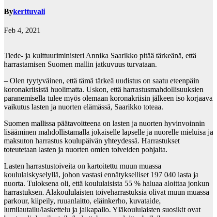
By
kerttuvali
Feb 4, 2021
Tiede- ja kulttuuriministeri Annika Saarikko pitää tärkeänä, että
harrastamisen Suomen mallin jatkuvuus turvataan.
– Olen tyytyväinen, että tämä tärkeä uudistus on saatu eteenpäin
koronakriisistä huolimatta. Uskon, että harrastusmahdollisuuksien
paranemisella tulee myös olemaan koronakriisin jälkeen iso korjaava
vaikutus lasten ja nuorten elämässä, Saarikko toteaa.
Suomen mallissa päätavoitteena on lasten ja nuorten hyvinvoinnin
lisääminen mahdollistamalla jokaiselle lapselle ja nuorelle mieluisa ja
maksuton harrastus koulupäivän yhteydessä. Harrastukset
toteutetaan lasten ja nuorten omien toiveiden pohjalta.
Lasten harrastustoiveita on kartoitettu muun muassa
koululaiskyselyllä, johon vastasi ennätykselliset 197 040 lasta ja
nuorta. Tuloksena oli, että koululaisista 55 % haluaa aloittaa jonkun
harrastuksen. Alakoululaisten toiveharrastuksia olivat muun muassa
parkour, kiipeily, ruuanlaitto, eläinkerho, kuvataide,
lumilautailu/laskettelu ja jalkapallo. Yläkoululaisten suosikit ovat