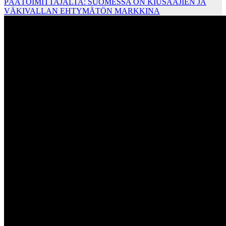
PÄÄTOIMITTAJALTA: SUOMESSA ON KIUSAAJIEN JA
VÄKIVALLAN EHTYMÄTÖN MARKKINA