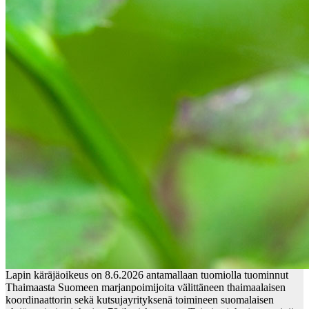
Lapin käräjäoikeus on 8.6.2026 antamallaan tuomiolla tuominnut
Thaimaasta Suomeen marjanpoimijoita välittäneen thaimaalaisen
koordinaattorin sekä kutsujayrityksenä toimineen suomalaisen