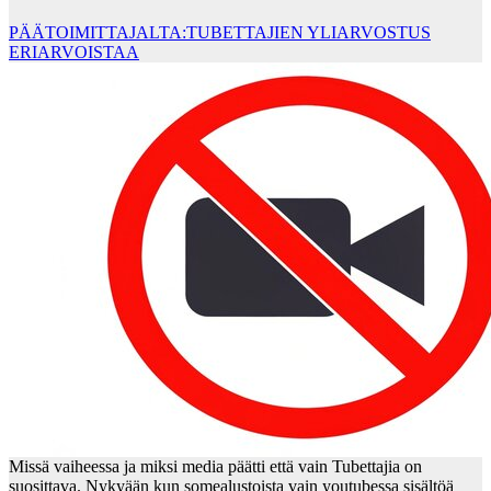
PÄÄTOIMITTAJALTA:TUBETTAJIEN YLIARVOSTUS
ERIARVOISTAA
Missä vaiheessa ja miksi media päätti että vain Tubettajia on
suosittava. Nykyään kun somealustoista vain youtubessa sisältöä