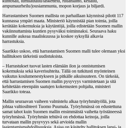
kuntosali, lumilautailu/laskettelu, ruuanlaitto, keilailu,
ampumaurheilu/jousiammunta, mopon korjaus ja biljardi.
Harrastamisen Suomen mallista on parhaillaan käynnissä pilotit 117
kunnassa ympäri maata. Ministeriö käynnistää pian toimia, joilla
kerätään kokemuksia ja käytäntöjä, joilla edistetään Suomen mallin
vakiinnuttamista kuntien pysyväksi toiminnaksi. Seuraava haku
kunnille aukeaa maaliskuussa ja koskee syksyllä alkavia
harrastuksia.
Saarikko uskoo, että harrastamisen Suomen malli tulee olemaan yksi
hallituksen tärkeistä uudistuksista.
– Harrastukset tuovat lasten elämään ilon ja onnistumisen
kokemuksia sekä kaverisuhteita. Tällä on tutkitusti myönteinen
vaikutus koulumenestykseen ja pitkälle aikuisuuteen. On tärkeää,
että harrastamisen Suomen mallin pysyvyys varmistetaan ja sitä
kehitetään eteenpäin saatujen kokemusten pohjalta, ministeri
Saarikko toteaa.
Mallin seuraavan vaiheen valmistelu alkaa työryhmätyöllä, jota
johtaa valtiosihteeri Tuomo Puumala. Työryhmässä on edustettuna
samat tahot kuin Suomen mallin ensimmäistä vaihetta työstäneessä
työryhmässä. Työryhmän tehtävä on ehdottaa keinoja, joilla
turvataan mallin pysyvyys sekä arvioida mallin
laajentamismahdollisuuksia. Asiaa on käsitelty hallituksen lapsi- ja