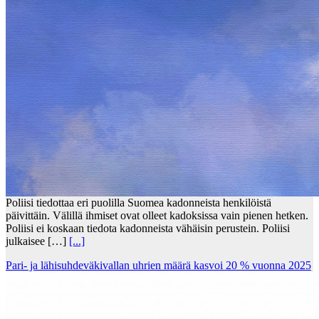
Poliisi tiedottaa eri puolilla Suomea kadonneista henkilöistä
päivittäin. Välillä ihmiset ovat olleet kadoksissa vain pienen hetken.
Poliisi ei koskaan tiedota kadonneista vähäisin perustein. Poliisi
julkaisee […]
[...]
Pari- ja lähisuhdeväkivallan uhrien määrä kasvoi 20 % vuonna 2025