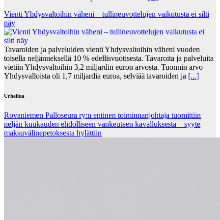
Vienti Yhdysvaltoihin väheni – tullineuvottelujen vaikutusta ei silti
näy
Tavaroiden ja palveluiden vienti Yhdysvaltoihin väheni vuoden
toisella neljänneksellä 10 % edellisvuotisesta. Tavaroita ja palveluita
vietiin Yhdysvaltoihin 3,2 miljardin euron arvosta. Tuonnin arvo
Yhdysvalloista oli 1,7 miljardia euroa, selviää tavaroiden ja
[...]
Urheilua
Rovaniemen Palloseura ry:n entinen toiminnanjohtaja tuo­mit­tiin
neljän kuu­kau­den eh­dol­li­seen van­keu­teen ka­val­luk­ses­ta – syyte
mak­su­vä­li­ne­pe­tok­ses­ta hy­lät­tiin