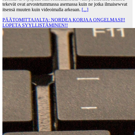
tekevät ovat arvostetummassa asemassa kuin ne jotka ilmaisewvat
itsensä muuten kuin videoimalla arkeaan.
[...]
PÄÄTOMITTAJALTA: NORDEA KORJAA ONGELMASI!!
LOPETA SYYLLISTÄMINEN!!