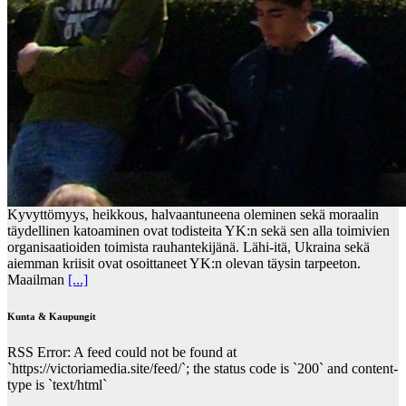
Kyvyttömyys, heikkous, halvaantuneena oleminen sekä moraalin
täydellinen katoaminen ovat todisteita YK:n sekä sen alla toimivien
organisaatioiden toimista rauhantekijänä. Lähi-itä, Ukraina sekä
aiemman kriisit ovat osoittaneet YK:n olevan täysin tarpeeton.
Maailman
[...]
Kunta & Kaupungit
RSS Error: A feed could not be found at
`https://victoriamedia.site/feed/`; the status code is `200` and content-
type is `text/html`