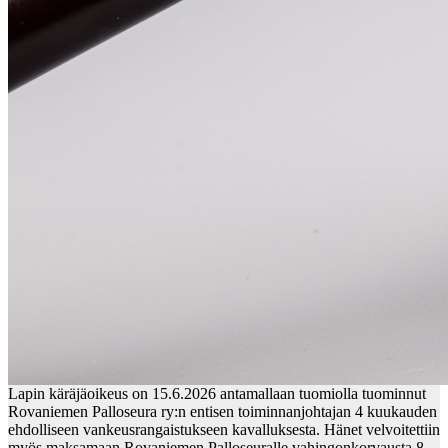
Lapin käräjäoikeus on 15.6.2026 antamallaan tuomiolla tuominnut
Rovaniemen Palloseura ry:n entisen toiminnanjohtajan 4 kuukauden
ehdolliseen vankeusrangaistukseen kavalluksesta. Hänet velvoitettiin
myös maksamaan Rovaniemen Palloseuralle vahingonkorvausta 8