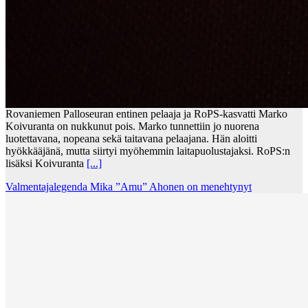
Rovaniemen Palloseuran entinen pelaaja ja RoPS-kasvatti Marko
Koivuranta on nukkunut pois. Marko tunnettiin jo nuorena
luotettavana, nopeana sekä taitavana pelaajana. Hän aloitti
hyökkääjänä, mutta siirtyi myöhemmin laitapuolustajaksi. RoPS:n
lisäksi Koivuranta
[...]
Valmentajalegenda Mika ”Amu” Ahonen on menehtynyt