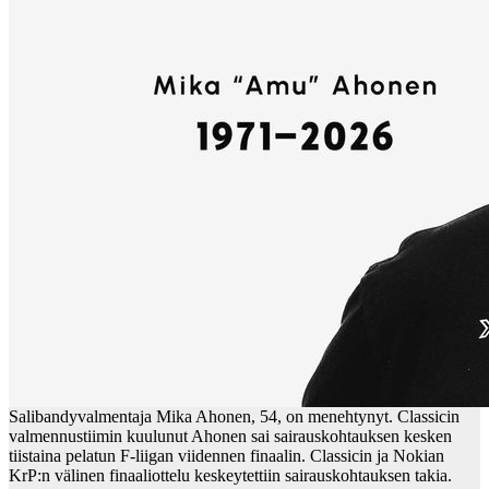
Salibandyvalmentaja Mika Ahonen, 54, on menehtynyt. Classicin
valmennustiimin kuulunut Ahonen sai sairauskohtauksen kesken
tiistaina pelatun F-liigan viidennen finaalin. Classicin ja Nokian
KrP:n välinen finaaliottelu keskeytettiin sairauskohtauksen takia.