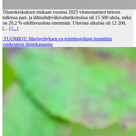
Tilastokeskuksen mukaan vuonna 2025 viranomaisten tietoon
tulleissa pari- ja lähisuhdeväkivaltarikoksissa oli 15 500 uhria, mikä
on 20,2 % edellisvuotista enemmän. Uhreista aikuisia oli 12 200,
[…]
[...]
:TUOMIOT: Marjayrityksen ex-toimitusjohtaja tuomittiin
vankeuteen ihmiskaupasta