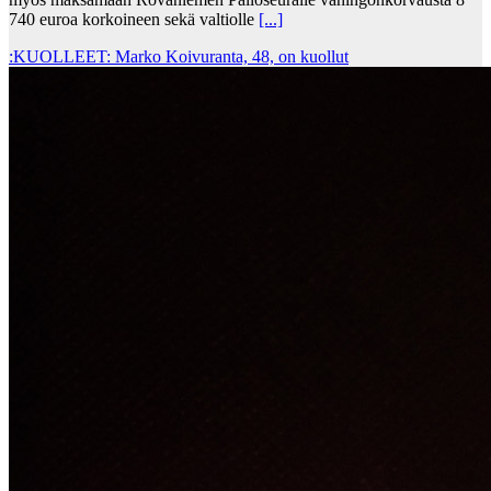
740 euroa korkoineen sekä valtiolle
[...]
:KUOLLEET: Marko Koivuranta, 48, on kuollut