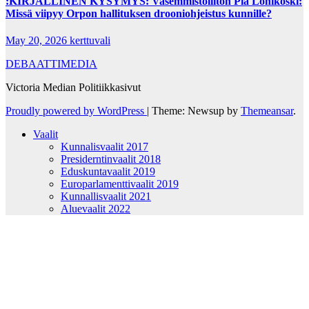
:KIRJALLINEN KYSYMYS: Vasemmistoliiton Pia Lohikoski:
Missä viipyy Orpon hallituksen drooniohjeistus kunnille?
May 20, 2026
kerttuvali
DEBAATTIMEDIA
Victoria Median Politiikkasivut
Proudly powered by WordPress
|
Theme: Newsup by
Themeansar
.
Vaalit
Kunnalisvaalit 2017
Presiderntinvaalit 2018
Eduskuntavaalit 2019
Europarlamenttivaalit 2019
Kunnallisvaalit 2021
Aluevaalit 2022