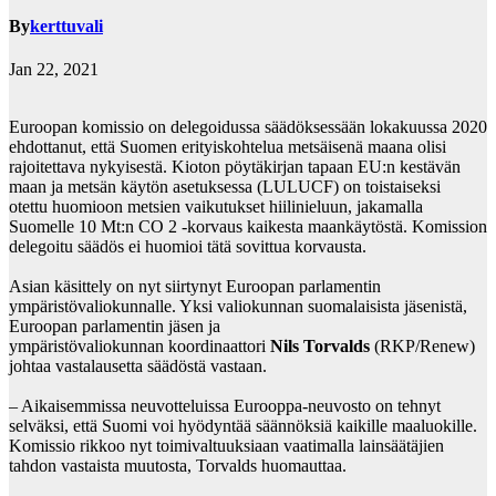
By
kerttuvali
Jan 22, 2021
Euroopan komissio on delegoidussa säädöksessään lokakuussa 2020
ehdottanut, että Suomen erityiskohtelua metsäisenä maana olisi
rajoitettava nykyisestä. Kioton pöytäkirjan tapaan EU:n kestävän
maan ja metsän käytön asetuksessa (LULUCF) on toistaiseksi
otettu
huomioon metsien vaikutukset hiilinieluun, jakamalla
Suomelle 10 Mt:n CO 2 -korvaus
kaikesta maankäytöstä. Komission
delegoitu säädös ei huomioi tätä sovittua korvausta.
Asian käsittely on nyt siirtynyt Euroopan parlamentin
ympäristövaliokunnalle. Yksi
valiokunnan suomalaisista jäsenistä,
Euroopan parlamentin jäsen ja
ympäristövaliokunnan
koordinaattori
Nils Torvalds
(RKP/Renew)
johtaa vastalausetta säädöstä vastaan.
– Aikaisemmissa neuvotteluissa Eurooppa-neuvosto on tehnyt
selväksi, että Suomi voi
hyödyntää säännöksiä kaikille maaluokille.
Komissio rikkoo nyt toimivaltuuksiaan vaatimalla
lainsäätäjien
tahdon vastaista muutosta, Torvalds huomauttaa.