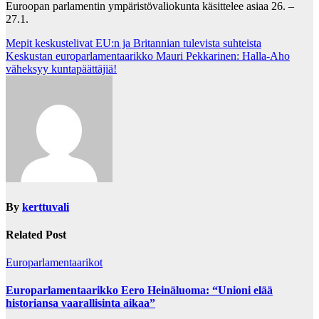
Euroopan parlamentin ympäristövaliokunta käsittelee asiaa 26. –
27.1.
Post
Mepit keskustelivat EU:n ja Britannian tulevista suhteista
Keskustan europarlamentaarikko Mauri Pekkarinen: Halla-Aho
navigation
väheksyy kuntapäättäjiä!
By
kerttuvali
Related Post
Europarlamentaarikot
Europarlamentaarikko Eero Heinäluoma: “Unioni elää
historiansa vaarallisinta aikaa”