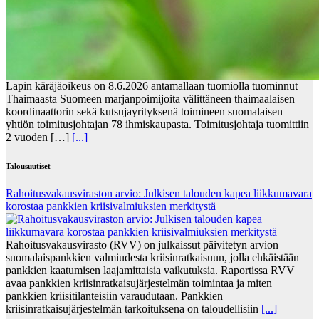
Lapin käräjäoikeus on 8.6.2026 antamallaan tuomiolla tuominnut
Thaimaasta Suomeen marjanpoimijoita välittäneen thaimaalaisen
koordinaattorin sekä kutsujayrityksenä toimineen suomalaisen
yhtiön toimitusjohtajan 78 ihmiskaupasta. Toimitusjohtaja tuomittiin
2 vuoden […]
[...]
Talousuutiset
Rahoitusvakausviraston arvio: Julkisen talouden kapea liikkumavara
korostaa pankkien kriisivalmiuksien merkitystä
Rahoitusvakausvirasto (RVV) on julkaissut päivitetyn arvion
suomalaispankkien valmiudesta kriisinratkaisuun, jolla ehkäistään
pankkien kaatumisen laajamittaisia vaikutuksia. Raportissa RVV
avaa pankkien kriisinratkaisujärjestelmän toimintaa ja miten
pankkien kriisitilanteisiin varaudutaan. Pankkien
kriisinratkaisujärjestelmän tarkoituksena on taloudellisiin
[...]