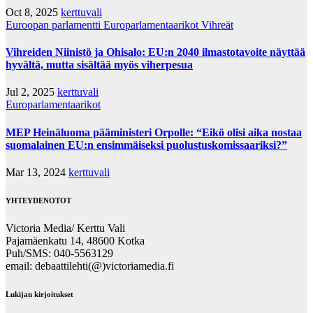
Oct 8, 2025
kerttuvali
Euroopan parlamentti
Europarlamentaarikot
Vihreät
Vihreiden Niinistö ja Ohisalo: EU:n 2040 ilmastotavoite näyttää
hyvältä, mutta sisältää myös viherpesua
Jul 2, 2025
kerttuvali
Europarlamentaarikot
MEP Heinäluoma pääministeri Orpolle: “Eikö olisi aika nostaa
suomalainen EU:n ensimmäiseksi puolustuskomissaariksi?”
Mar 13, 2024
kerttuvali
YHTEYDENOTOT
Victoria Media/ Kerttu Vali
Pajamäenkatu 14, 48600 Kotka
Puh/SMS: 040-5563129
email: debaattilehti(@)victoriamedia.fi
Lukijan kirjoitukset