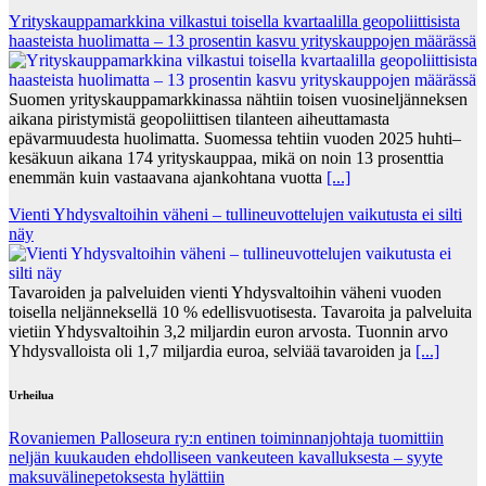
Yrityskauppamarkkina vilkastui toisella kvartaalilla geopoliittisista
haasteista huolimatta – 13 prosentin kasvu yrityskauppojen määrässä
Suomen yrityskauppamarkkinassa nähtiin toisen vuosineljänneksen
aikana piristymistä geopoliittisen tilanteen aiheuttamasta
epävarmuudesta huolimatta. Suomessa tehtiin vuoden 2025 huhti–
kesäkuun aikana 174 yrityskauppaa, mikä on noin 13 prosenttia
enemmän kuin vastaavana ajankohtana vuotta
[...]
Vienti Yhdysvaltoihin väheni – tullineuvottelujen vaikutusta ei silti
näy
Tavaroiden ja palveluiden vienti Yhdysvaltoihin väheni vuoden
toisella neljänneksellä 10 % edellisvuotisesta. Tavaroita ja palveluita
vietiin Yhdysvaltoihin 3,2 miljardin euron arvosta. Tuonnin arvo
Yhdysvalloista oli 1,7 miljardia euroa, selviää tavaroiden ja
[...]
Urheilua
Rovaniemen Palloseura ry:n entinen toiminnanjohtaja tuo­mit­tiin
neljän kuu­kau­den eh­dol­li­seen van­keu­teen ka­val­luk­ses­ta – syyte
mak­su­vä­li­ne­pe­tok­ses­ta hy­lät­tiin