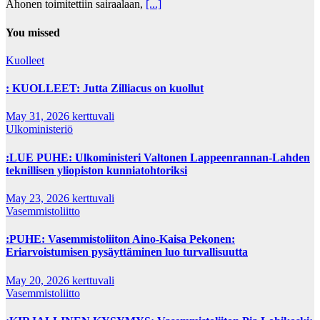
Ahonen toimitettiin sairaalaan,
[...]
You missed
Kuolleet
: KUOLLEET: Jutta Zilliacus on kuollut
May 31, 2026
kerttuvali
Ulkoministeriö
:LUE PUHE: Ulkoministeri Valtonen Lappeenrannan-Lahden
teknillisen yliopiston kunniatohtoriksi
May 23, 2026
kerttuvali
Vasemmistoliitto
:PUHE: Vasemmistoliiton Aino-Kaisa Pekonen:
Eriarvoistumisen pysäyttäminen luo turvallisuutta
May 20, 2026
kerttuvali
Vasemmistoliitto