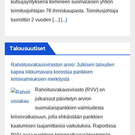
kutsujayrityksenä toimineen suomalaisen yhtiön
toimitusjohtajan 78 ihmiskaupasta. Toimitusjohtaja
tuomittiin 2 vuoden […]
[...]
Talousuutiset
Rahoitusvakausviraston arvio: Julkisen talouden
kapea liikkumavara korostaa pankkien
kriisivalmiuksien merkitystä
Rahoitusvakausvirasto (RVV) on
julkaissut päivitetyn arvion
suomalaispankkien valmiudesta
kriisinratkaisuun, jolla ehkäistään pankkien
kaatumisen laajamittaisia vaikutuksia. Raportissa
RVV avaa pankkien kriisinratkaisujärjestelmän