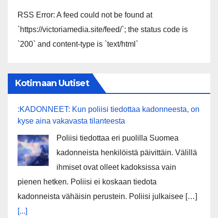
RSS Error: A feed could not be found at
`https://victoriamedia.site/feed/`; the status code is
`200` and content-type is `text/html`
Kotimaan Uutiset
:KADONNEET: Kun poliisi tiedottaa kadonneesta, on
kyse aina vakavasta tilanteesta
Poliisi tiedottaa eri puolilla Suomea
kadonneista henkilöistä päivittäin. Välillä
ihmiset ovat olleet kadoksissa vain
pienen hetken. Poliisi ei koskaan tiedota
kadonneista vähäisin perustein. Poliisi julkaisee […]
[...]