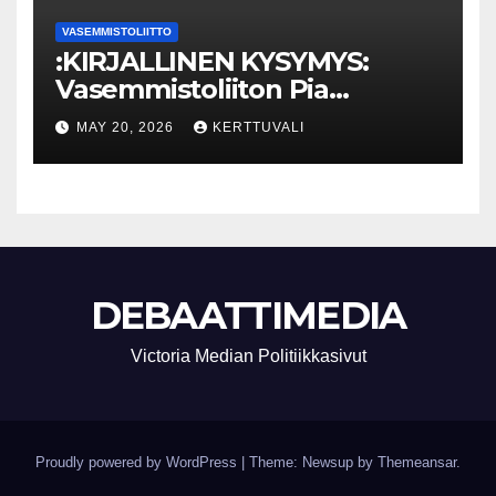
VASEMMISTOLIITTO
:KIRJALLINEN KYSYMYS:
Vasemmistoliiton Pia
Lohikoski: Missä viipyy Orpon
MAY 20, 2026
KERTTUVALI
hallituksen drooniohjeistus
kunnille?
DEBAATTIMEDIA
Victoria Median Politiikkasivut
Proudly powered by WordPress
|
Theme: Newsup by
Themeansar
.