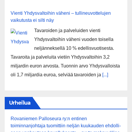
Vienti Yhdysvaltoihin väheni – tullineuvottelujen
vaikutusta ei silti näy
Tavaroiden ja palveluiden vienti
Yhdysvaltoihin väheni vuoden toisella
neljänneksellä 10 % edellisvuotisesta.
Tavaroita ja palveluita vietiin Yhdysvaltoihin 3,2
miljardin euron arvosta. Tuonnin arvo Yhdysvalloista
oli 1,7 miljardia euroa, selviää tavaroiden ja
[...]
Urheilua
Rovaniemen Palloseura ry:n entinen
toiminnanjohtaja tuo­mit­tiin neljän kuu­kau­den eh­dol­li­