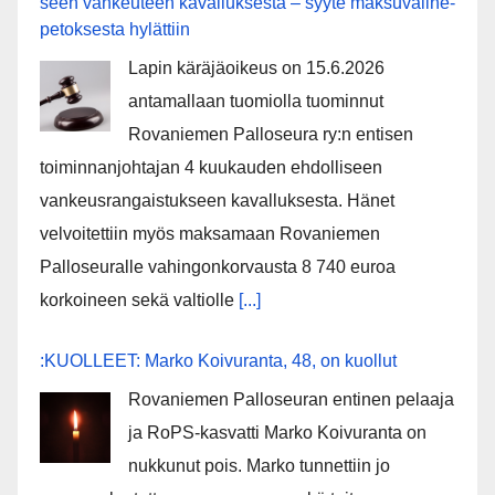
seen van­keu­teen ka­val­luk­ses­ta – syyte mak­su­vä­li­ne­
pe­tok­ses­ta hy­lät­tiin
Lapin käräjäoikeus on 15.6.2026
antamallaan tuomiolla tuominnut
Rovaniemen Palloseura ry:n entisen
toiminnanjohtajan 4 kuukauden ehdolliseen
vankeusrangaistukseen kavalluksesta. Hänet
velvoitettiin myös maksamaan Rovaniemen
Palloseuralle vahingonkorvausta 8 740 euroa
korkoineen sekä valtiolle
[...]
:KUOLLEET: Marko Koivuranta, 48, on kuollut
Rovaniemen Palloseuran entinen pelaaja
ja RoPS-kasvatti Marko Koivuranta on
nukkunut pois. Marko tunnettiin jo