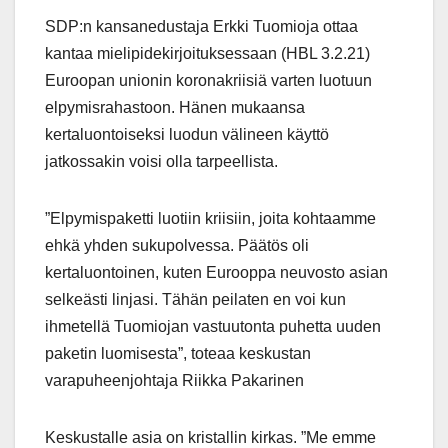
SDP:n kansanedustaja Erkki Tuomioja ottaa
kantaa mielipidekirjoituksessaan (HBL 3.2.21)
Euroopan unionin koronakriisiä varten luotuun
elpymisrahastoon. Hänen mukaansa
kertaluontoiseksi luodun välineen käyttö
jatkossakin voisi olla tarpeellista.
”Elpymispaketti luotiin kriisiin, joita kohtaamme
ehkä yhden sukupolvessa. Päätös oli
kertaluontoinen, kuten Eurooppa neuvosto asian
selkeästi linjasi. Tähän peilaten en voi kun
ihmetellä Tuomiojan vastuutonta puhetta uuden
paketin luomisesta”, toteaa keskustan
varapuheenjohtaja Riikka Pakarinen
Keskustalle asia on kristallin kirkas. ”Me emme