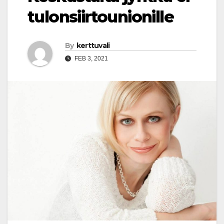
tulonsiirtounionille
By
kerttuvali
FEB 3, 2021