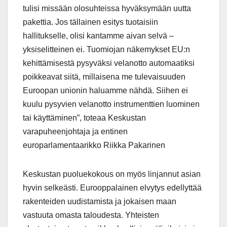
tulisi missään olosuhteissa hyväksymään uutta
pakettia. Jos tällainen esitys tuotaisiin
hallitukselle, olisi kantamme aivan selvä –
yksiselitteinen ei. Tuomiojan näkemykset EU:n
kehittämisestä pysyväksi velanotto automaatiksi
poikkeavat siitä, millaisena me tulevaisuuden
Euroopan unionin haluamme nähdä. Siihen ei
kuulu pysyvien velanotto instrumenttien luominen
tai käyttäminen”, toteaa Keskustan
varapuheenjohtaja ja entinen
europarlamentaarikko Riikka Pakarinen
Keskustan puoluekokous on myös linjannut asian
hyvin selkeästi. Eurooppalainen elvytys edellyttää
rakenteiden uudistamista ja jokaisen maan
vastuuta omasta taloudesta. Yhteisten