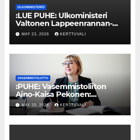
ULKOMINISTERIÖ
:LUE PUHE: Ulkoministeri
Valtonen Lappeenrannan-
Lahden teknillisen yliopiston
MAY 23, 2026
KERTTUVALI
kunniatohtoriksi
VASEMMISTOLIITTO
:PUHE: Vasemmistoliiton
Aino-Kaisa Pekonen:
Eriarvoistumisen
MAY 20, 2026
KERTTUVALI
pysäyttäminen luo
turvallisuutta