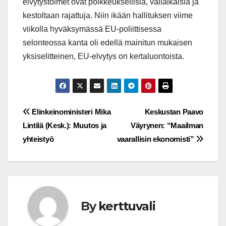
elvytystoimet ovat poikkeuksellisia, väliaikaisia ja
kestoltaan rajattuja. Niin ikään hallituksen viime
viikolla hyväksymässä EU-poliittisessa
selonteossa kanta oli edellä mainitun mukaisen
yksiselitteinen, EU-elvytys on kertaluontoista.
Post
Elinkeinoministeri Mika
Keskustan Paavo
Lintilä (Kesk.): Muutos ja
Väyrynen: “Maailman
navigation
yhteistyö
vaarallisin ekonomisti”
By
kerttuvali