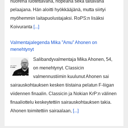
nuorena luotettavana, nopeana sekä taitavana
pelaajana. Hän aloitti hyökkääjänä, mutta siirtyi
myöhemmin laitapuolustajaksi. RoPS:n lisäksi
Koivuranta
[...]
Valmentajalegenda Mika ”Amu” Ahonen on
menehtynyt
Salibandyvalmentaja Mika Ahonen, 54,
on menehtynyt. Classicin
valmennustiimin kuulunut Ahonen sai
sairauskohtauksen kesken tiistaina pelatun F-liigan
viidennen finaalin. Classicin ja Nokian KrP:n välinen
finaaliottelu keskeytettiin sairauskohtauksen takia.
Ahonen toimitettiin sairaalaan,
[...]