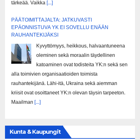
tärkeää. Vaikka
[...]
PÄÄTOIMITTAJALTA: JATKUVASTI
EPÄONNISTUVA YK EI SOVELLU ENÄÄN
RAUHANTEKIJÄKSI
Kyvyttömyys, heikkous, halvaantuneena
oleminen sekä moraalin täydellinen
katoaminen ovat todisteita YK:n sekä sen
alla toimivien organisaatioiden toimista
rauhantekijänä. Lähi-itä, Ukraina sekä aiemman
kriisit ovat osoittaneet YK:n olevan täysin tarpeeton.
Maailman
[...]
Kunta & Kaupungit