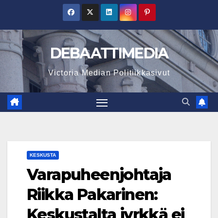
Skip
to
content
DEBAATTIMEDIA
Victoria Median Politiikkasivut
KESKUSTA
Varapuheenjohtaja
Riikka Pakarinen:
Keskustalta jyrkkä ei