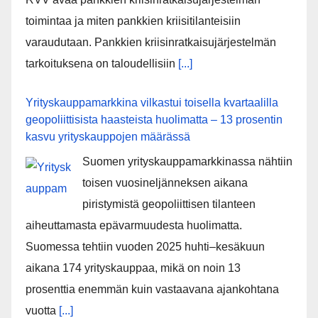
toimintaa ja miten pankkien kriisitilanteisiin
varaudutaan. Pankkien kriisinratkaisujärjestelmän
tarkoituksena on taloudellisiin
[...]
Yrityskauppamarkkina vilkastui toisella kvartaalilla
geopoliittisista haasteista huolimatta – 13 prosentin
kasvu yrityskauppojen määrässä
Suomen yrityskauppamarkkinassa nähtiin
toisen vuosineljänneksen aikana
piristymistä geopoliittisen tilanteen
aiheuttamasta epävarmuudesta huolimatta.
Suomessa tehtiin vuoden 2025 huhti–kesäkuun
aikana 174 yrityskauppaa, mikä on noin 13
prosenttia enemmän kuin vastaavana ajankohtana
vuotta
[...]