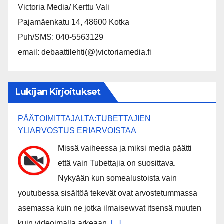
Victoria Media/ Kerttu Vali
Pajamäenkatu 14, 48600 Kotka
Puh/SMS: 040-5563129
email: debaattilehti(@)victoriamedia.fi
Lukijan Kirjoitukset
PÄÄTOIMITTAJALTA:TUBETTAJIEN
YLIARVOSTUS ERIARVOISTAA
Missä vaiheessa ja miksi media päätti
että vain Tubettajia on suosittava.
Nykyään kun somealustoista vain
youtubessa sisältöä tekevät ovat arvostetummassa
asemassa kuin ne jotka ilmaisewvat itsensä muuten
kuin videoimalla arkeaan.
[...]