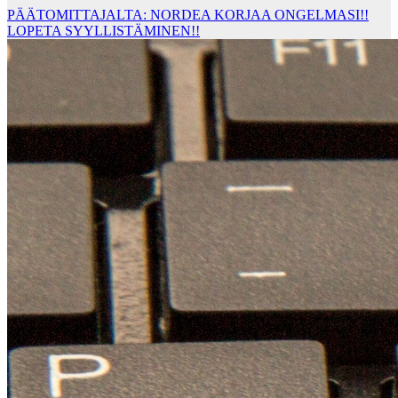
PÄÄTOMITTAJALTA: NORDEA KORJAA ONGELMASI!!
LOPETA SYYLLISTÄMINEN!!