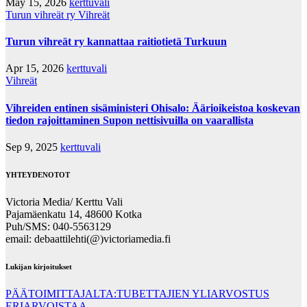
May 15, 2026
kerttuvali
Turun vihreät ry
Vihreät
Turun vihreät ry kannattaa raitiotietä Turkuun
Apr 15, 2026
kerttuvali
Vihreät
Vihreiden entinen sisäministeri Ohisalo: Äärioikeistoa koskevan
tiedon rajoittaminen Supon nettisivuilla on vaarallista
Sep 9, 2025
kerttuvali
YHTEYDENOTOT
Victoria Media/ Kerttu Vali
Pajamäenkatu 14, 48600 Kotka
Puh/SMS: 040-5563129
email: debaattilehti(@)victoriamedia.fi
Lukijan kirjoitukset
PÄÄTOIMITTAJALTA:TUBETTAJIEN YLIARVOSTUS
ERIARVOISTAA