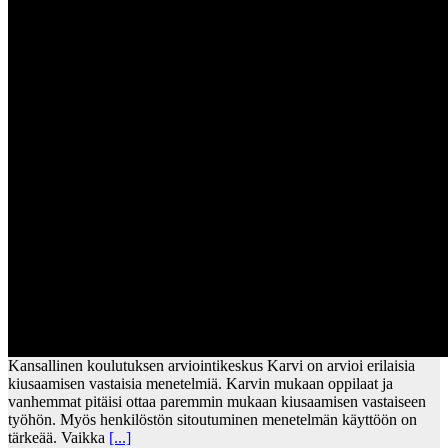
Kansallinen koulutuksen arviointikeskus Karvi on arvioi erilaisia
kiusaamisen vastaisia menetelmiä. Karvin mukaan oppilaat ja
vanhemmat pitäisi ottaa paremmin mukaan kiusaamisen vastaiseen
työhön. Myös henkilöstön sitoutuminen menetelmän käyttöön on
tärkeää. Vaikka
[...]