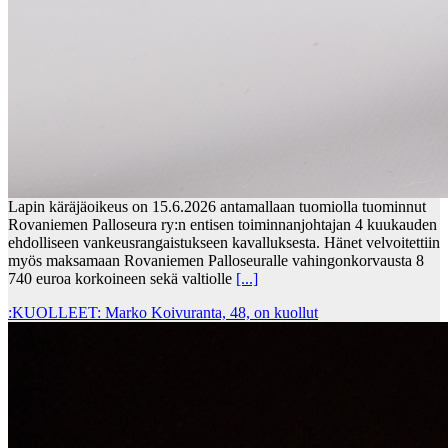
Lapin käräjäoikeus on 15.6.2026 antamallaan tuomiolla tuominnut
Rovaniemen Palloseura ry:n entisen toiminnanjohtajan 4 kuukauden
ehdolliseen vankeusrangaistukseen kavalluksesta. Hänet velvoitettiin
myös maksamaan Rovaniemen Palloseuralle vahingonkorvausta 8
740 euroa korkoineen sekä valtiolle
[...]
:KUOLLEET: Marko Koivuranta, 48, on kuollut