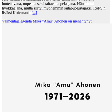
luotettavana, nopeana sekä taitavana pelaajana. Hän aloitti
hyökkääjänä, mutta siirtyi myöhemmin laitapuolustajaksi. RoPS:n
lisäksi Koivuranta
[...]
Valmentajalegenda Mika ”Amu” Ahonen on menehtynyt