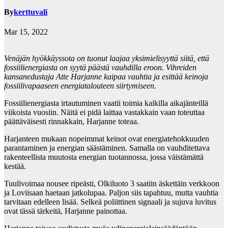
By
kerttuvali
Mar 15, 2022
Venäjän hyökkäyssota on tuonut laajaa yksimielisyyttä siitä, että
fossiilienergiasta on syytä päästä vauhdilla eroon. Vihreiden
kansanedustaja Atte Harjanne kaipaa vauhtia ja esittää keinoja
fossiilivapaaseen energiatalouteen siirtymiseen.
Fossiilienergiasta irtautuminen vaatii toimia kaikilla aikajänteillä
viikoista vuosiin. Näitä ei pidä laittaa vastakkain vaan toteuttaa
päättäväisesti rinnakkain, Harjanne toteaa.
Harjanteen mukaan nopeimmat keinot ovat energiatehokkuuden
parantaminen ja energian säästäminen. Samalla on vauhditettava
rakenteellista muutosta energian tuotannossa, jossa väistämättä
kestää.
Tuulivoimaa nousee ripeästi, Olkiluoto 3 saatiin äskettäin verkkoon
ja Loviisaan haetaan jatkolupaa. Paljon siis tapahtuu, mutta vauhtia
tarvitaan edelleen lisää. Selkeä poliittinen signaali ja sujuva luvitus
ovat tässä tärkeitä, Harjanne painottaa.