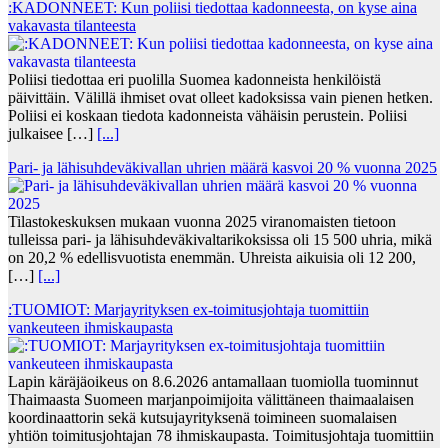
:KADONNEET: Kun poliisi tiedottaa kadonneesta, on kyse aina
vakavasta tilanteesta
Poliisi tiedottaa eri puolilla Suomea kadonneista henkilöistä
päivittäin. Välillä ihmiset ovat olleet kadoksissa vain pienen hetken.
Poliisi ei koskaan tiedota kadonneista vähäisin perustein. Poliisi
julkaisee […]
[...]
Pari- ja lähisuhdeväkivallan uhrien määrä kasvoi 20 % vuonna 2025
Tilastokeskuksen mukaan vuonna 2025 viranomaisten tietoon
tulleissa pari- ja lähisuhdeväkivaltarikoksissa oli 15 500 uhria, mikä
on 20,2 % edellisvuotista enemmän. Uhreista aikuisia oli 12 200,
[…]
[...]
:TUOMIOT: Marjayrityksen ex-toimitusjohtaja tuomittiin
vankeuteen ihmiskaupasta
Lapin käräjäoikeus on 8.6.2026 antamallaan tuomiolla tuominnut
Thaimaasta Suomeen marjanpoimijoita välittäneen thaimaalaisen
koordinaattorin sekä kutsujayrityksenä toimineen suomalaisen
yhtiön toimitusjohtajan 78 ihmiskaupasta. Toimitusjohtaja tuomittiin