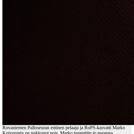
Rovaniemen Palloseuran entinen pelaaja ja RoPS-kasvatti Marko
Koivuranta on nukkunut pois. Marko tunnettiin jo nuorena