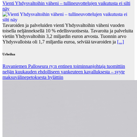
Vienti Yhdysvaltoihin väheni – tullineuvottelujen vaikutusta ei silti
näy
Tavaroiden ja palveluiden vienti Yhdysvaltoihin väheni vuoden
toisella neljänneksellä 10 % edellisvuotisesta. Tavaroita ja palveluita
vietiin Yhdysvaltoihin 3,2 miljardin euron arvosta. Tuonnin arvo
Yhdysvalloista oli 1,7 miljardia euroa, selviää tavaroiden ja
[...]
Urheilua
Rovaniemen Palloseura ry:n entinen toiminnanjohtaja tuo­mit­tiin
neljän kuu­kau­den eh­dol­li­seen van­keu­teen ka­val­luk­ses­ta – syyte
mak­su­vä­li­ne­pe­tok­ses­ta hy­lät­tiin