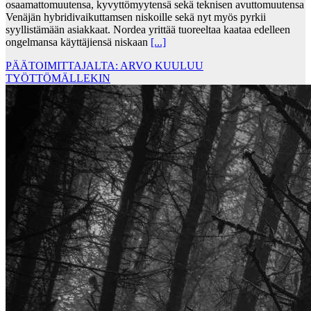
osaamattomuutensa, kyvyttömyytensä sekä teknisen avuttomuutensa
Venäjän hybridivaikuttamsen niskoille sekä nyt myös pyrkii
syyllistämään asiakkaat. Nordea yrittää tuoreeltaa kaataa edelleen
ongelmansa käyttäjiensä niskaan
[...]
PÄÄTOIMITTAJALTA: ARVO KUULUU
TYÖTTÖMÄLLEKIN