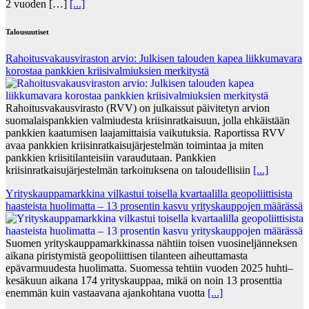
2 vuoden […]
[...]
Talousuutiset
Rahoitusvakausviraston arvio: Julkisen talouden kapea liikkumavara
korostaa pankkien kriisivalmiuksien merkitystä
Rahoitusvakausvirasto (RVV) on julkaissut päivitetyn arvion
suomalaispankkien valmiudesta kriisinratkaisuun, jolla ehkäistään
pankkien kaatumisen laajamittaisia vaikutuksia. Raportissa RVV
avaa pankkien kriisinratkaisujärjestelmän toimintaa ja miten
pankkien kriisitilanteisiin varaudutaan. Pankkien
kriisinratkaisujärjestelmän tarkoituksena on taloudellisiin
[...]
Yrityskauppamarkkina vilkastui toisella kvartaalilla geopoliittisista
haasteista huolimatta – 13 prosentin kasvu yrityskauppojen määrässä
Suomen yrityskauppamarkkinassa nähtiin toisen vuosineljänneksen
aikana piristymistä geopoliittisen tilanteen aiheuttamasta
epävarmuudesta huolimatta. Suomessa tehtiin vuoden 2025 huhti–
kesäkuun aikana 174 yrityskauppaa, mikä on noin 13 prosenttia
enemmän kuin vastaavana ajankohtana vuotta
[...]