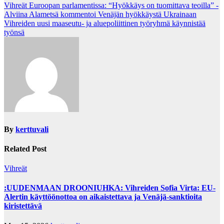
Post
Vihreät Euroopan parlamentissa: “Hyökkäys on tuomittava teoilla” -
Alviina Alametsä kommentoi Venäjän hyökkäystä Ukrainaan
navigation
Vihreiden uusi maaseutu- ja aluepoliittinen työryhmä käynnistää
työnsä
By
kerttuvali
Related Post
Vihreät
:UUDENMAAN DROONIUHKA: Vihreiden Sofia Virta: EU-
Alertin käyttöönottoa on aikaistettava ja Venäjä-sanktioita
kiristettävä