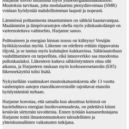
Harjanne toivoo uudistusta myös ydinenergialainsäädäntöön.
Muutoksia tarvitaan, jotta modulaarista pienydinvoimaa (SMR)
voidaan hyödyntää mahdollisimman laajasti ja nopeasti.
Lämmössä polttamisesta irtaantuminen on sähköä haastavampaa.
Maalämmön ja lämpövarastojen ohella myös ydinkaukolämpö on
varteenotettava vaihtoehto, Harjanne sanoo.
Polttoaineen ja energian hinnan nousu on kiihtynyt Venäjän
hyökkäyssodan myötä. Liikenne on edelleen erittäin riippuvaista
öljystä, ja se tuntuu myös kuluttajien kukkaroissa. Sähköautoiluun
vauhdittaminen on tarpeellista, eikä latausverkko saa muodostua
pullonkaulaksi. Liikenteen kattava sähköistyminen ottaa silti
aikansa, ja Harjanteen mukaan myös korkeaseosetanolin (E85)
liikennekäyttöä tulisi lisätä.
Nykyisellään vaatimukset muutoskatsastuksesta alle 13 vuotta
vanhempien autojen etanolikonversioille rajoittavat etanolin
hyödyntämistä turhaan.
Harjanne korostaa, että samalla kun akuutissa kriisissä on
huolehdittava energian huoltovarmuudesta, on pidettävä kiinni
kestävän siirtymän tavoitteista. Ennen työtään kansanedustajana
Harjanne toimi ilmastonmuutoksen taloudellisten ja
yhteiskunnallisten vaikutusten tutkijana.