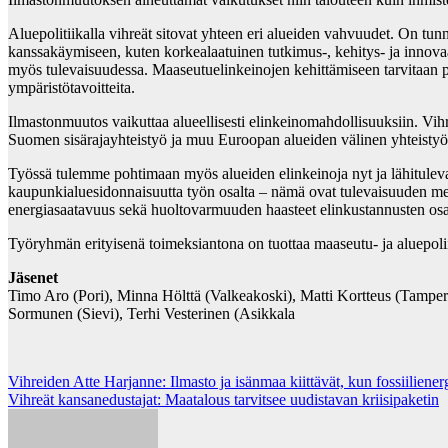
Aluepolitiikalla vihreät sitovat yhteen eri alueiden vahvuudet. On tunn
kanssakäymiseen, kuten korkealaatuinen tutkimus-, kehitys- ja inno
myös tulevaisuudessa. Maaseutuelinkeinojen kehittämiseen tarvitaan pi
ympäristötavoitteita.
Ilmastonmuutos vaikuttaa alueellisesti elinkeinomahdollisuuksiin. Vihre
Suomen sisärajayhteistyö ja muu Euroopan alueiden välinen yhteistyö 
Työssä tulemme pohtimaan myös alueiden elinkeinoja nyt ja lähitule
kaupunkialuesidonnaisuutta työn osalta – nämä ovat tulevaisuuden merk
energiasaatavuus sekä huoltovarmuuden haasteet elinkustannusten osal
Työryhmän erityisenä toimeksiantona on tuottaa maaseutu- ja aluepoli
Jäsenet
Timo Aro (Pori), Minna Hölttä (Valkeakoski), Matti Kortteus (Tampe
Sormunen (Sievi), Terhi Vesterinen (Asikkala
Post
Vihreiden Atte Harjanne: Ilmasto ja isänmaa kiittävät, kun fossiiliener
Vihreät kansanedustajat: Maatalous tarvitsee uudistavan kriisipaketin
navigation