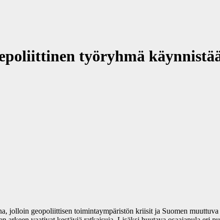
epoliittinen työryhmä käynnistä
ikana, jolloin geopoliittisen toimintaympäristön kriisit ja Suomen muuttu
 arkeen vaativat kestäviä ratkaisuja. Lisäksi huutava osaajapula eri puo