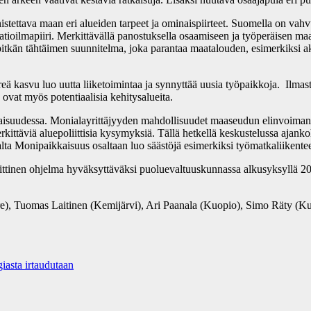
istettava maan eri alueiden tarpeet ja ominaispiirteet. Suomella on vahv
vaatioilmapiiri. Merkittävällä panostuksella osaamiseen ja työperäise
tkän tähtäimen suunnitelma, joka parantaa maatalouden, esimerkiksi akti
ä kasvu luo uutta liiketoimintaa ja synnyttää uusia työpaikkoja. Ilmastot
ovat myös potentiaalisia kehitysalueita.
vaisuudessa. Monialayrittäjyyden mahdollisuudet maaseudun elinvoiman
ittäviä aluepoliittisia kysymyksiä. Tällä hetkellä keskustelussa ajanko
ta Monipaikkaisuus osaltaan luo säästöjä esimerkiksi työmatkaliikentees
ittinen ohjelma hyväksyttäväksi puoluevaltuuskunnassa alkusyksyllä 20
re), Tuomas Laitinen (Kemijärvi), Ari Paanala (Kuopio), Simo Räty (K
giasta irtaudutaan