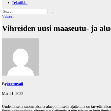
Tekniikka
Vihreät
Vihreiden uusi maaseutu- ja alu
By
kerttuvali
Mar 21, 2022
Uudenlaisella suomalaisella aluepoliittisella ajattelulla on tarvetta a
Ilmastonmuutoksen aiheuttamat vaikutukset niin talouteen kuin ihmisten