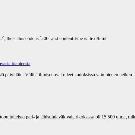
/`; the status code is `200` and content-type is `text/html`
asta tilanteesta
tä päivittäin. Välillä ihmiset ovat olleet kadoksissa vain pienen hetken. 
n tulleissa pari- ja lähisuhdeväkivaltarikoksissa oli 15 500 uhria, mi