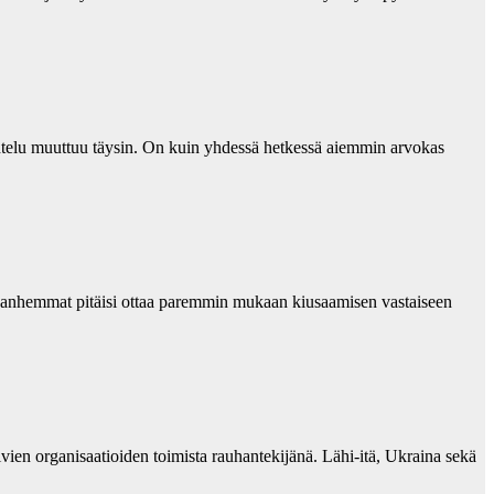
telu muuttuu täysin. On kuin yhdessä hetkessä aiemmin arvokas
a vanhemmat pitäisi ottaa paremmin mukaan kiusaamisen vastaiseen
ien organisaatioiden toimista rauhantekijänä. Lähi-itä, Ukraina sekä