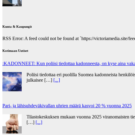
Kunta & Kaupungit
RSS Error: A feed could not be found at `https://victoriamedia.site/feed
Kotimaan Uutiset
:KADONNEET: Kun poliisi tiedottaa kadonneesta, on kyse aina vakav
Poliisi tiedottaa eri puolilla Suomea kadonneista henkilöis
julkaisee […]
[...]
Pari- ja lähisuhdeväkivallan uhrien määrä kasvoi 20 % vuonna 2025
Tilastokeskuksen mukaan vuonna 2025 viranomaisten tietoo
[…]
[...]