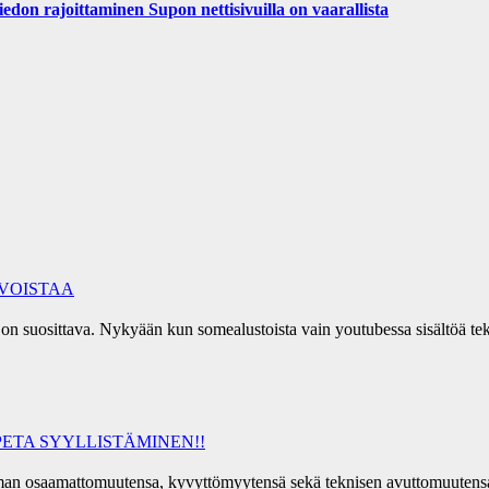
iedon rajoittaminen Supon nettisivuilla on vaarallista
RVOISTAA
ia on suosittava. Nykyään kun somealustoista vain youtubessa sisältöä 
ETA SYYLLISTÄMINEN!!
a oman osaamattomuutensa, kyvyttömyytensä sekä teknisen avuttomuutens