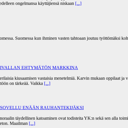
a edelleen ongelmansa käyttäjiensä niskaan
[...]
omessa. Suomessa kun ihminen vasten tahtoaan joutuu työttömäksi koh
ÄKIVALLAN EHTYMÄTÖN MARKKINA
 erilaisia kiusaamisen vastaisia menetelmiä. Karvin mukaan oppilaat j
töön on tärkeää. Vaikka
[...]
I SOVELLU ENÄÄN RAUHANTEKIJÄKSI
alin täydellinen katoaminen ovat todisteita YK:n sekä sen alla toimiv
peeton. Maailman
[...]