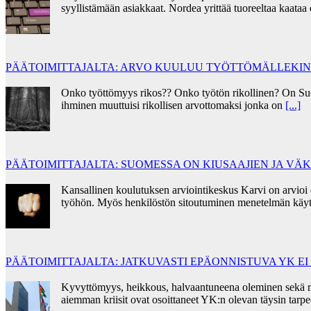
syyllistämään asiakkaat. Nordea yrittää tuoreeltaa kaata
PÄÄTOIMITTAJALTA: ARVO KUULUU TYÖTTÖMÄLLEKIN
Onko työttömyys rikos?? Onko työtön rikollinen? On Su
ihminen muuttuisi rikollisen arvottomaksi jonka on
[...]
PÄÄTOIMITTAJALTA: SUOMESSA ON KIUSAAJIEN JA V
Kansallinen koulutuksen arviointikeskus Karvi on arvioi
työhön. Myös henkilöstön sitoutuminen menetelmän käyt
PÄÄTOIMITTAJALTA: JATKUVASTI EPÄONNISTUVA YK E
Kyvyttömyys, heikkous, halvaantuneena oleminen sekä mora
aiemman kriisit ovat osoittaneet YK:n olevan täysin tar