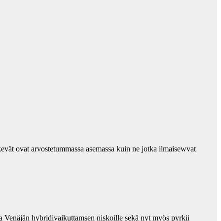
tekevät ovat arvostetummassa asemassa kuin ne jotka ilmaisewvat
a Venäjän hybridivaikuttamsen niskoille sekä nyt myös pyrkii