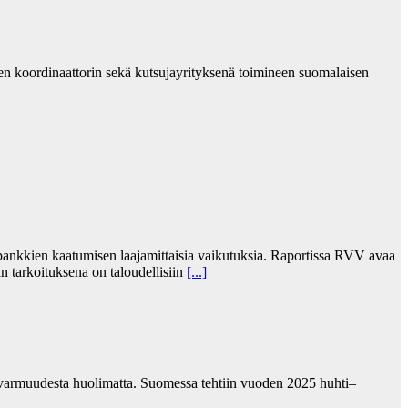
n koordinaattorin sekä kutsujayrityksenä toimineen suomalaisen
 pankkien kaatumisen laajamittaisia vaikutuksia. Raportissa RVV avaa
än tarkoituksena on taloudellisiin
[...]
pävarmuudesta huolimatta. Suomessa tehtiin vuoden 2025 huhti–