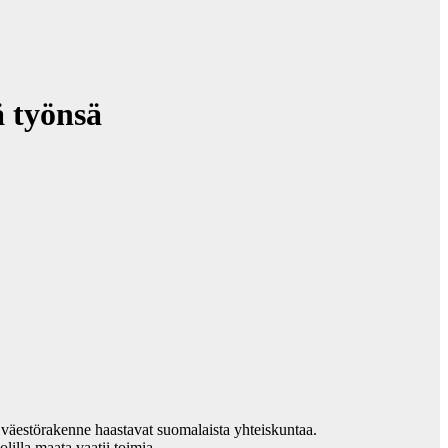
ä työnsä
va väestörakenne haastavat suomalaista yhteiskuntaa.
lilla maata vaatii toimia.