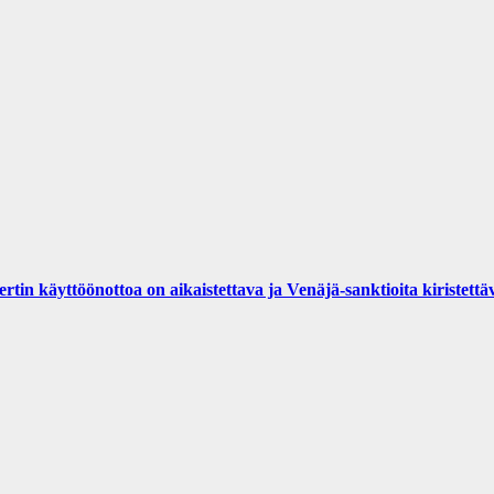
yttöönottoa on aikaistettava ja Venäjä-sanktioita kiristettä