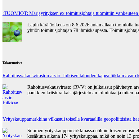
:TUOMIOT: Marjayrityksen ex-toimitusjohtaja tuomittiin vankeuteen
Lapin käräjäoikeus on 8.6.2026 antamallaan tuomiolla t
yhtiön toimitusjohtajan 78 ihmiskaupasta. Toimitusjohta
Talousuutiset
Rahoitusvakausviraston arvio: Julkisen talouden kapea liikkumavara k
Rahoitusvakausvirasto (RVV) on julkaissut päivitetyn ar
pankkien kriisinratkaisujärjestelmän toimintaa ja miten pa
Yrityskauppamarkkina vilkastui toisella kvartaalilla geopoliittisista 
Suomen yrityskauppamarkkinassa nähtiin toisen vuosinelj
kesäkuun aikana 174 yrityskauppaa, mikä on noin 13 pr