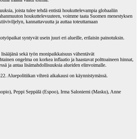
uuksia, joista tulee tehdä entistä houkuttelevampia globaaliin
n maahanmuuton houkuttelevuuteen, voimme taata Suomen menestyksen
iviviljelyn, kannattavuutta ja auttaa toteuttamaan
yöpaikat syntyvät usein juuri eri alueille, erilaisin painotuksin.
 lisääjänä sekä työn monipaikkaisuus vähentävät
htainen ongelma on korkea inflaatio ja haastavat polttoaineen hinnat,
sä ja antaa lisämahdollisuuksia alueiden elinvoimalle.
22. Aluepolitiikan vihreä aikakausi on käynnistymässä.
uopio), Peppi Seppälä (Espoo), Irma Saloniemi (Masku), Anne