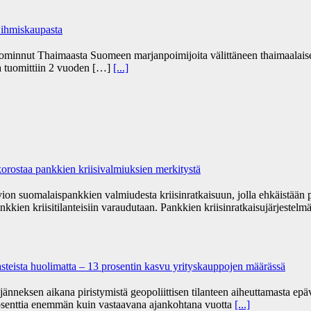
 ihmiskaupasta
uominnut Thaimaasta Suomeen marjanpoimijoita välittäneen thaimaalaise
ja tuomittiin 2 vuoden […]
[...]
orostaa pankkien kriisivalmiuksien merkitystä
vion suomalaispankkien valmiudesta kriisinratkaisuun, jolla ehkäistään
nkkien kriisitilanteisiin varaudutaan. Pankkien kriisinratkaisujärjestelm
haasteista huolimatta – 13 prosentin kasvu yrityskauppojen määrässä
änneksen aikana piristymistä geopoliittisen tilanteen aiheuttamasta e
osenttia enemmän kuin vastaavana ajankohtana vuotta
[...]