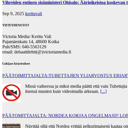
Vihreiden entinen sisäministeri Ohisalo: Äärioikeistoa koskevan t
Sep 9, 2025
kerttuvali
YHTEYDENOTOT
Victoria Media/ Kerttu Vali
Pajamäenkatu 14, 48600 Kotka
Puh/SMS: 040-5563129
email: debaattilehti(@)victoriamedia.fi
Lukijan kirjoitukset
PÄÄTOIMITTAJALTA:TUBETTAJIEN YLIARVOSTUS ERIA
Missä vaiheessa ja miksi media päätti että vain Tubettaj
itsensä muuten kuin videoimalla arkeaan.
[...]
PÄÄTOMITTAJALTA: NORDEA KORJAA ONGELMASI!! LOP
Näyttää siltä että Nordea yrittää pelkurimaisesti kaata