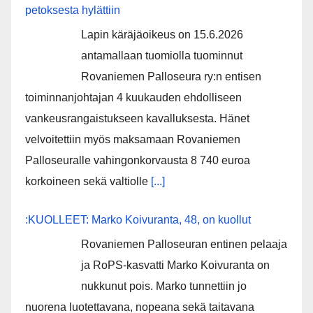
pe­tok­ses­ta hy­lät­tiin
Lapin käräjäoikeus on 15.6.2026
antamallaan tuomiolla tuominnut
Rovaniemen Palloseura ry:n entisen
toiminnanjohtajan 4 kuukauden ehdolliseen
vankeusrangaistukseen kavalluksesta. Hänet
velvoitettiin myös maksamaan Rovaniemen
Palloseuralle vahingonkorvausta 8 740 euroa
korkoineen sekä valtiolle
[...]
:KUOLLEET: Marko Koivuranta, 48, on kuollut
Rovaniemen Palloseuran entinen pelaaja
ja RoPS-kasvatti Marko Koivuranta on
nukkunut pois. Marko tunnettiin jo
nuorena luotettavana, nopeana sekä taitavana