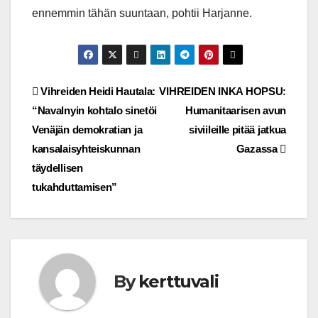
ennemmin tähän suuntaan, pohtii Harjanne.
Post
Vihreiden Heidi Hautala:
VIHREIDEN INKA HOPSU:
“Navalnyin kohtalo sinetöi
Humanitaarisen avun
navigation
Venäjän demokratian ja
siviileille pitää jatkua
kansalaisyhteiskunnan
Gazassa
täydellisen
tukahduttamisen”
By
kerttuvali