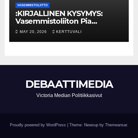
VASEMMISTOLIITTO
:KIRJALLINEN KYSYMYS:
Vasemmistoliiton Pia
Lohikoski: Missä viipyy Orpon
MAY 20, 2026
KERTTUVALI
hallituksen drooniohjeistus
kunnille?
DEBAATTIMEDIA
Victoria Median Politiikkasivut
Proudly powered by WordPress
|
Theme: Newsup by
Themeansar
.