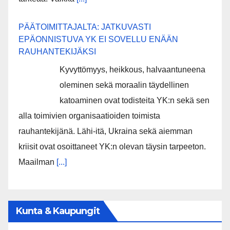
PÄÄTOIMITTAJALTA: JATKUVASTI
EPÄONNISTUVA YK EI SOVELLU ENÄÄN
RAUHANTEKIJÄKSI
Kyvyttömyys, heikkous, halvaantuneena
oleminen sekä moraalin täydellinen
katoaminen ovat todisteita YK:n sekä sen
alla toimivien organisaatioiden toimista
rauhantekijänä. Lähi-itä, Ukraina sekä aiemman
kriisit ovat osoittaneet YK:n olevan täysin tarpeeton.
Maailman
[...]
Kunta & Kaupungit