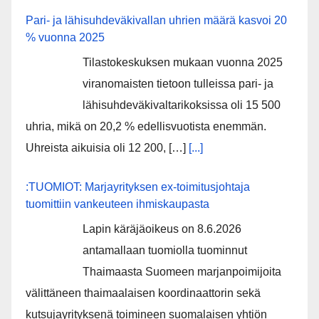
Pari- ja lähisuhdeväkivallan uhrien määrä kasvoi 20
% vuonna 2025
Tilastokeskuksen mukaan vuonna 2025
viranomaisten tietoon tulleissa pari- ja
lähisuhdeväkivaltarikoksissa oli 15 500
uhria, mikä on 20,2 % edellisvuotista enemmän.
Uhreista aikuisia oli 12 200, […]
[...]
:TUOMIOT: Marjayrityksen ex-toimitusjohtaja
tuomittiin vankeuteen ihmiskaupasta
Lapin käräjäoikeus on 8.6.2026
antamallaan tuomiolla tuominnut
Thaimaasta Suomeen marjanpoimijoita
välittäneen thaimaalaisen koordinaattorin sekä
kutsujayrityksenä toimineen suomalaisen yhtiön