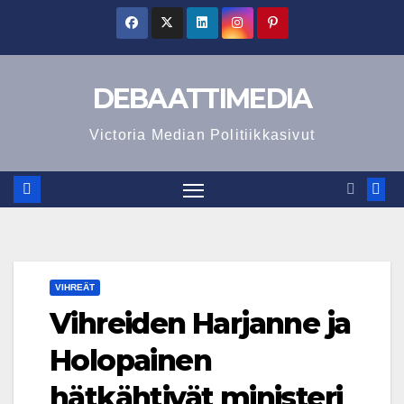
Skip
to
content
DEBAATTIMEDIA
Victoria Median Politiikkasivut
VIHREÄT
Vihreiden Harjanne ja
Holopainen
hätkähtivät ministeri