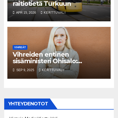
raitiotietä Turkuun
APR 15, 2026
KERTTUVALI
VIHREÄT
Vihreiden entinen
sisäministeri Ohisalo:
Äärioikeistoa koskevan tiedon
SEP 9, 2025
KERTTUVALI
rajoittaminen Supon
nettisivuilla on vaarallista
YHTEYDENOTOT