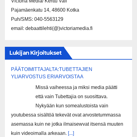
Victoria Media/ Kerttu Vali
Pajamäenkatu 14, 48600 Kotka
Puh/SMS: 040-5563129
email: debaattilehti(@)victoriamedia.fi
Lukijan Kirjoitukset
PÄÄTOIMITTAJALTA:TUBETTAJIEN
YLIARVOSTUS ERIARVOISTAA
Missä vaiheessa ja miksi media päätti
että vain Tubettajia on suosittava.
Nykyään kun somealustoista vain
youtubessa sisältöä tekevät ovat arvostetummassa
asemassa kuin ne jotka ilmaisewvat itsensä muuten
kuin videoimalla arkeaan.
[...]