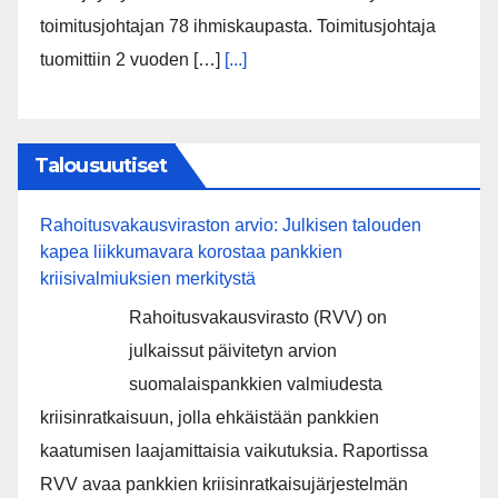
toimitusjohtajan 78 ihmiskaupasta. Toimitusjohtaja
tuomittiin 2 vuoden […]
[...]
Talousuutiset
Rahoitusvakausviraston arvio: Julkisen talouden
kapea liikkumavara korostaa pankkien
kriisivalmiuksien merkitystä
Rahoitusvakausvirasto (RVV) on
julkaissut päivitetyn arvion
suomalaispankkien valmiudesta
kriisinratkaisuun, jolla ehkäistään pankkien
kaatumisen laajamittaisia vaikutuksia. Raportissa
RVV avaa pankkien kriisinratkaisujärjestelmän