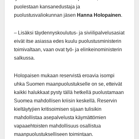
puolestaan kansanedustaja ja
puolustusvaliokunnan jäsen
Hanna Holopainen
.
– Lisäksi täydennyskoulutus- ja siviilipalvelusasiat
eivät itse asiassa edes kuulu puolustusministerin
toimivaltaan, vaan ovat työ- ja elinkeinoministerin
salkussa.
Holopaisen mukaan reservistä eroavia isompi
uhka Suomen maanpuolustukselle on se, etteivät
kaikki halukkaat pysty tällä hetkellä puolustamaan
Suomea mahdollisen kriisin keskellä. Reservin
kieltäytyjien kritisoimisen sijaan tulisikin
mahdollistaa asepalvelusta käymättömien
vapaaehtoisten mahdollisuus osallistua
maanpuolustukselliseen toimintaan.