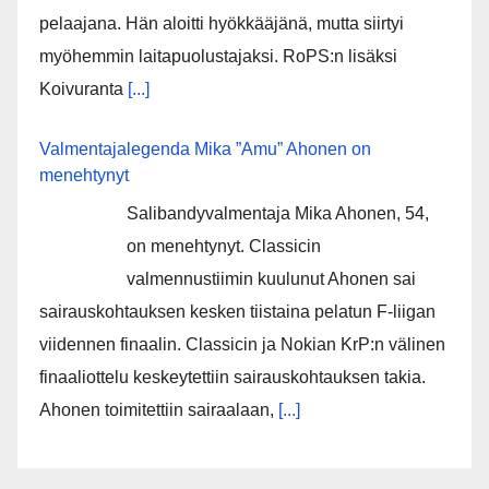
pelaajana. Hän aloitti hyökkääjänä, mutta siirtyi
myöhemmin laitapuolustajaksi. RoPS:n lisäksi
Koivuranta
[...]
Valmentajalegenda Mika ”Amu” Ahonen on
menehtynyt
Salibandyvalmentaja Mika Ahonen, 54,
on menehtynyt. Classicin
valmennustiimin kuulunut Ahonen sai
sairauskohtauksen kesken tiistaina pelatun F-liigan
viidennen finaalin. Classicin ja Nokian KrP:n välinen
finaaliottelu keskeytettiin sairauskohtauksen takia.
Ahonen toimitettiin sairaalaan,
[...]