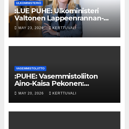
ULKOMINISTERIÖ
:LUE PUHE: Ulkoministeri
Valtonen Lappeenrannan-
Lahden teknillisen yliopiston
MAY 23, 2026
KERTTUVALI
kunniatohtoriksi
VASEMMISTOLIITTO
:PUHE: Vasemmistoliiton
Aino-Kaisa Pekonen:
Eriarvoistumisen
MAY 20, 2026
KERTTUVALI
pysäyttäminen luo
turvallisuutta