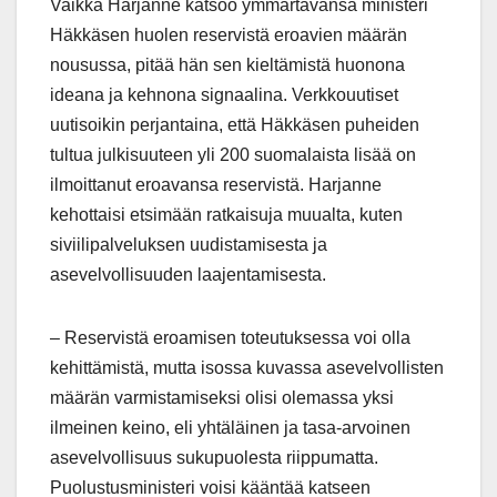
Vaikka Harjanne katsoo ymmärtävänsä ministeri
Häkkäsen huolen reservistä eroavien määrän
nousussa, pitää hän sen kieltämistä huonona
ideana ja kehnona signaalina. Verkkouutiset
uutisoikin perjantaina, että Häkkäsen puheiden
tultua julkisuuteen yli 200 suomalaista lisää on
ilmoittanut eroavansa reservistä. Harjanne
kehottaisi etsimään ratkaisuja muualta, kuten
siviilipalveluksen uudistamisesta ja
asevelvollisuuden laajentamisesta.
– Reservistä eroamisen toteutuksessa voi olla
kehittämistä, mutta isossa kuvassa asevelvollisten
määrän varmistamiseksi olisi olemassa yksi
ilmeinen keino, eli yhtäläinen ja tasa-arvoinen
asevelvollisuus sukupuolesta riippumatta.
Puolustusministeri voisi kääntää katseen