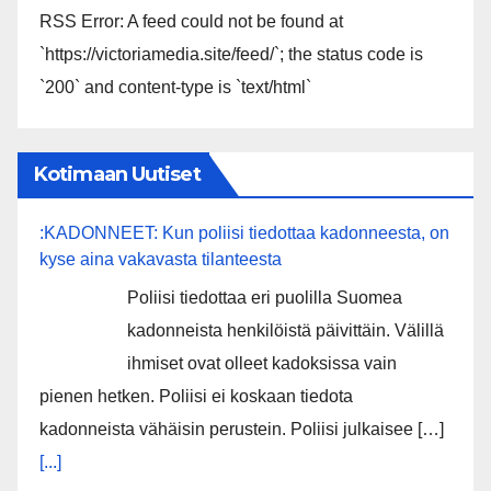
RSS Error: A feed could not be found at
`https://victoriamedia.site/feed/`; the status code is
`200` and content-type is `text/html`
Kotimaan Uutiset
:KADONNEET: Kun poliisi tiedottaa kadonneesta, on
kyse aina vakavasta tilanteesta
Poliisi tiedottaa eri puolilla Suomea
kadonneista henkilöistä päivittäin. Välillä
ihmiset ovat olleet kadoksissa vain
pienen hetken. Poliisi ei koskaan tiedota
kadonneista vähäisin perustein. Poliisi julkaisee […]
[...]