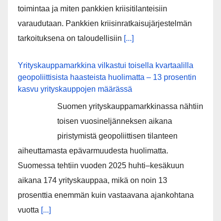
toimintaa ja miten pankkien kriisitilanteisiin
varaudutaan. Pankkien kriisinratkaisujärjestelmän
tarkoituksena on taloudellisiin
[...]
Yrityskauppamarkkina vilkastui toisella kvartaalilla
geopoliittisista haasteista huolimatta – 13 prosentin
kasvu yrityskauppojen määrässä
Suomen yrityskauppamarkkinassa nähtiin
toisen vuosineljänneksen aikana
piristymistä geopoliittisen tilanteen
aiheuttamasta epävarmuudesta huolimatta.
Suomessa tehtiin vuoden 2025 huhti–kesäkuun
aikana 174 yrityskauppaa, mikä on noin 13
prosenttia enemmän kuin vastaavana ajankohtana
vuotta
[...]