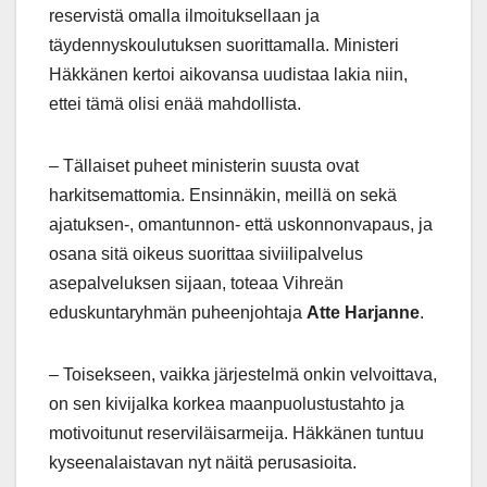
reservistä omalla ilmoituksellaan ja
täydennyskoulutuksen suorittamalla. Ministeri
Häkkänen kertoi aikovansa uudistaa lakia niin,
ettei tämä olisi enää mahdollista.
– Tällaiset puheet ministerin suusta ovat
harkitsemattomia. Ensinnäkin, meillä on sekä
ajatuksen-, omantunnon- että uskonnonvapaus, ja
osana sitä oikeus suorittaa siviilipalvelus
asepalveluksen sijaan, toteaa Vihreän
eduskuntaryhmän puheenjohtaja
Atte Harjanne
.
– Toisekseen, vaikka järjestelmä onkin velvoittava,
on sen kivijalka korkea maanpuolustustahto ja
motivoitunut reserviläisarmeija. Häkkänen tuntuu
kyseenalaistavan nyt näitä perusasioita.