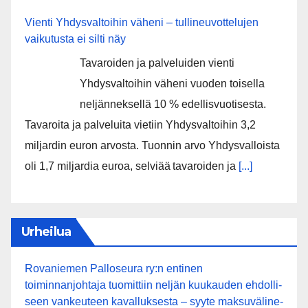
Vienti Yhdysvaltoihin väheni – tullineuvottelujen
vaikutusta ei silti näy
Tavaroiden ja palveluiden vienti
Yhdysvaltoihin väheni vuoden toisella
neljänneksellä 10 % edellisvuotisesta.
Tavaroita ja palveluita vietiin Yhdysvaltoihin 3,2
miljardin euron arvosta. Tuonnin arvo Yhdysvalloista
oli 1,7 miljardia euroa, selviää tavaroiden ja
[...]
Urheilua
Rovaniemen Palloseura ry:n entinen
toiminnanjohtaja tuo­mit­tiin neljän kuu­kau­den eh­dol­li­
seen van­keu­teen ka­val­luk­ses­ta – syyte mak­su­vä­li­ne­