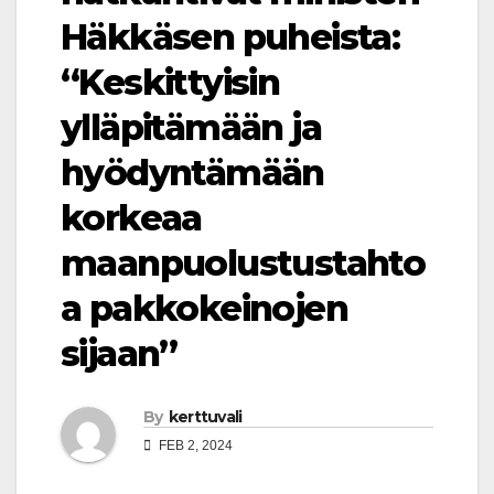
Häkkäsen puheista:
“Keskittyisin
ylläpitämään ja
hyödyntämään
korkeaa
maanpuolustustahto
a pakkokeinojen
sijaan”
By
kerttuvali
FEB 2, 2024