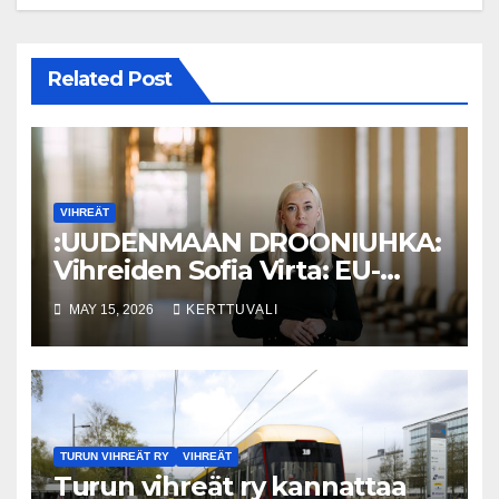
Related Post
VIHREÄT
:UUDENMAAN DROONIUHKA:
Vihreiden Sofia Virta: EU-
Alertin käyttöönottoa on
MAY 15, 2026
KERTTUVALI
aikaistettava ja Venäjä-
sanktioita kiristettävä
TURUN VIHREÄT RY
VIHREÄT
Turun vihreät ry kannattaa