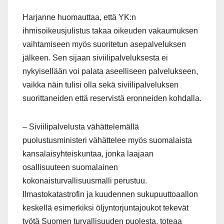
Harjanne huomauttaa, että YK:n
ihmisoikeusjulistus takaa oikeuden vakaumuksen
vaihtamiseen myös suoritetun asepalveluksen
jälkeen. Sen sijaan siviilipalveluksesta ei
nykyisellään voi palata aseelliseen palvelukseen,
vaikka näin tulisi olla sekä siviilipalveluksen
suorittaneiden että reservistä eronneiden kohdalla.
– Siviilipalvelusta vähättelemällä
puolustusministeri vähättelee myös suomalaista
kansalaisyhteiskuntaa, jonka laajaan
osallisuuteen suomalainen
kokonaisturvallisuusmalli perustuu.
Ilmastokatastrofin ja kuudennen sukupuuttoaallon
keskellä esimerkiksi öljyntorjuntajoukot tekevät
työtä Suomen turvallisuuden puolesta, toteaa