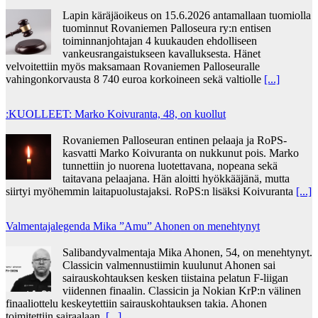
Lapin käräjäoikeus on 15.6.2026 antamallaan tuomiolla
tuominnut Rovaniemen Palloseura ry:n entisen
toiminnanjohtajan 4 kuukauden ehdolliseen
vankeusrangaistukseen kavalluksesta. Hänet
velvoitettiin myös maksamaan Rovaniemen Palloseuralle
vahingonkorvausta 8 740 euroa korkoineen sekä valtiolle
[...]
:KUOLLEET: Marko Koivuranta, 48, on kuollut
Rovaniemen Palloseuran entinen pelaaja ja RoPS-
kasvatti Marko Koivuranta on nukkunut pois. Marko
tunnettiin jo nuorena luotettavana, nopeana sekä
taitavana pelaajana. Hän aloitti hyökkääjänä, mutta
siirtyi myöhemmin laitapuolustajaksi. RoPS:n lisäksi Koivuranta
[...]
Valmentajalegenda Mika ”Amu” Ahonen on menehtynyt
Salibandyvalmentaja Mika Ahonen, 54, on menehtynyt.
Classicin valmennustiimin kuulunut Ahonen sai
sairauskohtauksen kesken tiistaina pelatun F-liigan
viidennen finaalin. Classicin ja Nokian KrP:n välinen
finaaliottelu keskeytettiin sairauskohtauksen takia. Ahonen
toimitettiin sairaalaan,
[...]