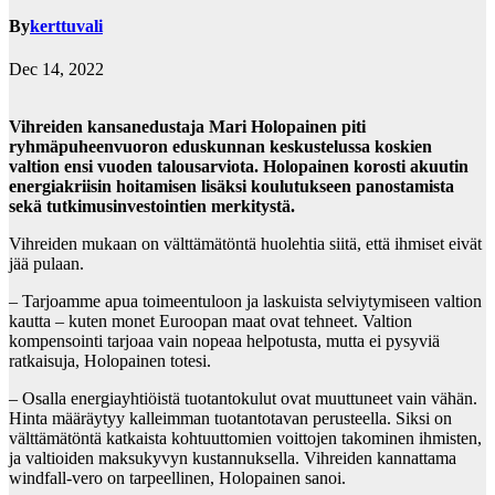
By
kerttuvali
Dec 14, 2022
Vihreiden kansanedustaja Mari Holopainen piti
ryhmäpuheenvuoron eduskunnan keskustelussa koskien
valtion ensi vuoden talousarviota. Holopainen korosti akuutin
energiakriisin hoitamisen lisäksi koulutukseen panostamista
sekä tutkimusinvestointien merkitystä.
Vihreiden mukaan on välttämätöntä huolehtia siitä, että ihmiset eivät
jää pulaan.
– Tarjoamme apua toimeentuloon ja laskuista selviytymiseen valtion
kautta – kuten monet Euroopan maat ovat tehneet. Valtion
kompensointi tarjoaa vain nopeaa helpotusta, mutta ei pysyviä
ratkaisuja, Holopainen totesi.
– Osalla energiayhtiöistä tuotantokulut ovat muuttuneet vain vähän.
Hinta määräytyy kalleimman tuotantotavan perusteella. Siksi on
välttämätöntä katkaista kohtuuttomien voittojen takominen ihmisten,
ja valtioiden maksukyvyn kustannuksella. Vihreiden kannattama
windfall-vero on tarpeellinen, Holopainen sanoi.