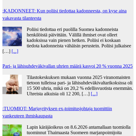
:KADONNEET: Kun poliisi tiedottaa kadonneesta, on kyse aina
vakavasta tilanteesta
Poliisi tiedottaa eri puolilla Suomea kadonneista
henkilöistä päivittäin. Välillä ihmiset ovat olleet
kadoksissa vain pienen hetken. Poliisi ei koskaan
tiedota kadonneista vähäisin perustein. Poliisi julkaisee
[…]
[...]
Pari- ja lähisuhdeväkivallan uhrien määrä kasvoi 20 % vuonna 2025
Tilastokeskuksen mukaan vuonna 2025 viranomaisten
tietoon tulleissa pari- ja lähisuhdeväkivaltarikoksissa oli
15 500 uhria, mikä on 20,2 % edellisvuotista enemmän.
Uhreista aikuisia oli 12 200, […]
[...]
:TUOMIOT: Marjayrityksen ex-toimitusjohtaja tuomittiin
vankeuteen ihmiskaupasta
Lapin käräjäoikeus on 8.6.2026 antamallaan tuomiolla
tuominnut Thaimaasta Suomeen marjanpoimijoita