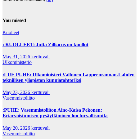
You missed
Kuolleet
: KUOLLEET: Jutta Zilliacus on kuollut
May 31, 2026
kerttuvali
Ulkoministeriö
:LUE PUHE: Ulkoministeri Valtonen Lappeenrannan-Lahden
teknillisen yliopiston kunniatohtoriksi
May 23, 2026
kerttuvali
Vasemmistoliitto
:PUHE: Vasemmistoliiton Aino-Kaisa Pekonen:
Eriarvoistumisen pysäyttäminen luo turvallisuutta
May 20, 2026
kerttuvali
Vasemmistoliitto