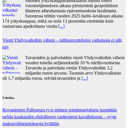
Suomen yrityskauppamarkkinassa nähtiin toisen
vuosineljänneksen aikana piristymistä geopoliittisen
tilanteen aiheuttamasta epävarmuudesta huolimatta.
Suomessa tehtiin vuoden 2025 huhti–kesäkuun aikana
174 yrityskauppaa, mikä on noin 13 prosenttia enemmän kuin
vastaavana ajankohtana vuotta
[...]
Vienti Yhdysvaltoihin väheni – tullineuvottelujen vaikutusta ei silti
näy
Tavaroiden ja palveluiden vienti Yhdysvaltoihin väheni
vuoden toisella neljänneksellä 10 % edellisvuotisesta.
Tavaroita ja palveluita vietiin Yhdysvaltoihin 3,2
miljardin euron arvosta. Tuonnin arvo Yhdysvalloista
oli 1,7 miljardia euroa, selviää tavaroiden ja
[...]
Urheilua
Rovaniemen Palloseura ry:n entinen toiminnanjohtaja tuo­mit­tiin
neljän kuu­kau­den eh­dol­li­seen van­keu­teen ka­val­luk­ses­ta – syyte
mak­su­vä­li­ne­pe­tok­ses­ta hy­lät­tiin