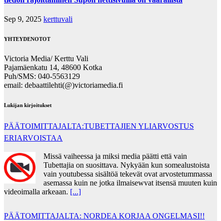
Sep 9, 2025
kerttuvali
YHTEYDENOTOT
Victoria Media/ Kerttu Vali
Pajamäenkatu 14, 48600 Kotka
Puh/SMS: 040-5563129
email: debaattilehti(@)victoriamedia.fi
Lukijan kirjoitukset
PÄÄTOIMITTAJALTA:TUBETTAJIEN YLIARVOSTUS
ERIARVOISTAA
Missä vaiheessa ja miksi media päätti että vain
Tubettajia on suosittava. Nykyään kun somealustoista
vain youtubessa sisältöä tekevät ovat arvostetummassa
asemassa kuin ne jotka ilmaisewvat itsensä muuten kuin
videoimalla arkeaan.
[...]
PÄÄTOMITTAJALTA: NORDEA KORJAA ONGELMASI!!