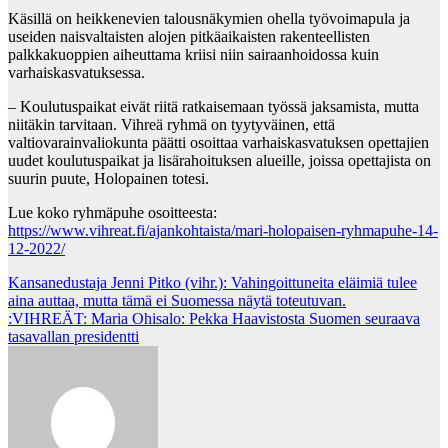
Käsillä on heikkenevien talousnäkymien ohella työvoimapula ja
useiden naisvaltaisten alojen pitkäaikaisten rakenteellisten
palkkakuoppien aiheuttama kriisi niin sairaanhoidossa kuin
varhaiskasvatuksessa.
– Koulutuspaikat eivät riitä ratkaisemaan työssä jaksamista, mutta
niitäkin tarvitaan. Vihreä ryhmä on tyytyväinen, että
valtiovarainvaliokunta päätti osoittaa varhaiskasvatuksen opettajien
uudet koulutuspaikat ja lisärahoituksen alueille, joissa opettajista on
suurin puute, Holopainen totesi.
Lue koko ryhmäpuhe osoitteesta:
https://www.vihreat.fi/ajankohtaista/mari-holopaisen-ryhmapuhe-14-
12-2022/
Post
Kansanedustaja Jenni Pitko (vihr.): Vahingoittuneita eläimiä tulee
aina auttaa, mutta tämä ei Suomessa näytä toteutuvan.
navigation
:VIHREÄT: Maria Ohisalo: Pekka Haavistosta Suomen seuraava
tasavallan presidentti