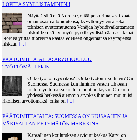
LOPETA SYYLLISTÄMINEN!!
Näyttää siltä että Nordea yrittää pelkurimaisesti kaataa
oman osaamattomuutensa, kyvyttömyytensä sekä
teknisen avuttomuutensa Venäjän hybridivaikuttamsen
niskoille sekä nyt myös pyrkii syyllistämään asiakkaat.
Nordea yrittää tuoreeltaa kaataa edelleen ongelmansa käyttäjiensä
niskaan
[...]
PÄÄTOIMITTAJALTA: ARVO KUULUU
TYÖTTÖMÄLLEKIN
Onko työttömyys rikos?? Onko työtön rikollinen? On
Suomessa. Suomessa kun ihminen vasten tahtoaan
joutuu työttömäksi kohtelu muuttuu täysin. On kuin
yhdessä hetkessä aiemmin arvokas ihminen muuttuisi
rikollisen arvottomaksi jonka on
[...]
PÄÄTOIMITTAJALTA: SUOMESSA ON KIUSAAJIEN JA
VÄKIVALLAN EHTYMÄTÖN MARKKINA
Kansallinen koulutuksen arviointikeskus Karvi on