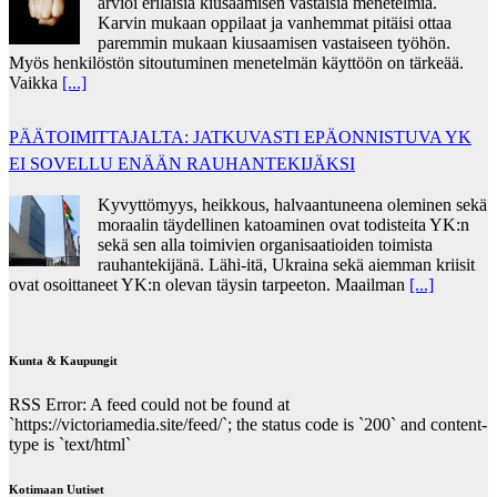
arvioi erilaisia kiusaamisen vastaisia menetelmiä.
Karvin mukaan oppilaat ja vanhemmat pitäisi ottaa
paremmin mukaan kiusaamisen vastaiseen työhön.
Myös henkilöstön sitoutuminen menetelmän käyttöön on tärkeää.
Vaikka
[...]
PÄÄTOIMITTAJALTA: JATKUVASTI EPÄONNISTUVA YK
EI SOVELLU ENÄÄN RAUHANTEKIJÄKSI
Kyvyttömyys, heikkous, halvaantuneena oleminen sekä
moraalin täydellinen katoaminen ovat todisteita YK:n
sekä sen alla toimivien organisaatioiden toimista
rauhantekijänä. Lähi-itä, Ukraina sekä aiemman kriisit
ovat osoittaneet YK:n olevan täysin tarpeeton. Maailman
[...]
Kunta & Kaupungit
RSS Error: A feed could not be found at
`https://victoriamedia.site/feed/`; the status code is `200` and content-
type is `text/html`
Kotimaan Uutiset