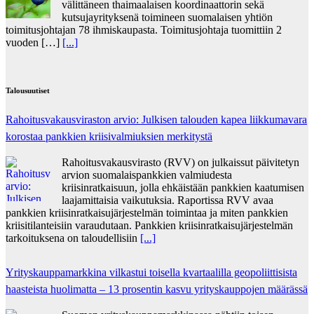
välittäneen thaimaalaisen koordinaattorin sekä
kutsujayrityksenä toimineen suomalaisen yhtiön
toimitusjohtajan 78 ihmiskaupasta. Toimitusjohtaja tuomittiin 2
vuoden […]
[...]
Talousuutiset
Rahoitusvakausviraston arvio: Julkisen talouden kapea liikkumavara
korostaa pankkien kriisivalmiuksien merkitystä
Rahoitusvakausvirasto (RVV) on julkaissut päivitetyn
arvion suomalaispankkien valmiudesta
kriisinratkaisuun, jolla ehkäistään pankkien kaatumisen
laajamittaisia vaikutuksia. Raportissa RVV avaa
pankkien kriisinratkaisujärjestelmän toimintaa ja miten pankkien
kriisitilanteisiin varaudutaan. Pankkien kriisinratkaisujärjestelmän
tarkoituksena on taloudellisiin
[...]
Yrityskauppamarkkina vilkastui toisella kvartaalilla geopoliittisista
haasteista huolimatta – 13 prosentin kasvu yrityskauppojen määrässä