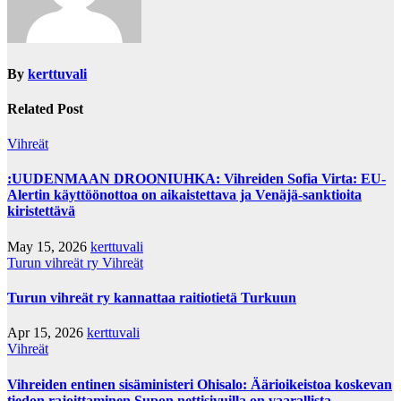
By
kerttuvali
Related Post
Vihreät
:UUDENMAAN DROONIUHKA: Vihreiden Sofia Virta: EU-
Alertin käyttöönottoa on aikaistettava ja Venäjä-sanktioita
kiristettävä
May 15, 2026
kerttuvali
Turun vihreät ry
Vihreät
Turun vihreät ry kannattaa raitiotietä Turkuun
Apr 15, 2026
kerttuvali
Vihreät
Vihreiden entinen sisäministeri Ohisalo: Äärioikeistoa koskevan
tiedon rajoittaminen Supon nettisivuilla on vaarallista