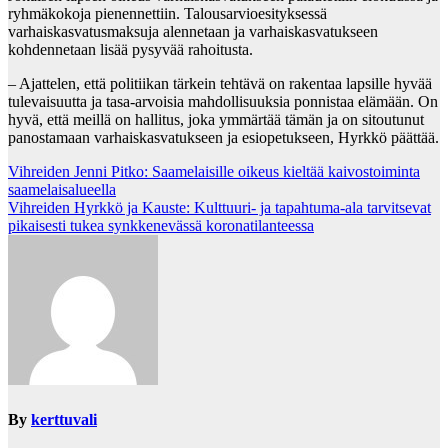
ryhmäkokoja pienennettiin. Talousarvioesityksessä
varhaiskasvatusmaksuja alennetaan ja varhaiskasvatukseen
kohdennetaan lisää pysyvää rahoitusta.
– Ajattelen, että politiikan tärkein tehtävä on rakentaa lapsille hyvää
tulevaisuutta ja tasa-arvoisia mahdollisuuksia ponnistaa elämään. On
hyvä, että meillä on hallitus, joka ymmärtää tämän ja on sitoutunut
panostamaan varhaiskasvatukseen ja esiopetukseen, Hyrkkö päättää.
Post
Vihreiden Jenni Pitko: Saamelaisille oikeus kieltää kaivostoiminta
saamelaisalueella
navigation
Vihreiden Hyrkkö ja Kauste: Kulttuuri- ja tapahtuma-ala tarvitsevat
pikaisesti tukea synkkenevässä koronatilanteessa
By
kerttuvali