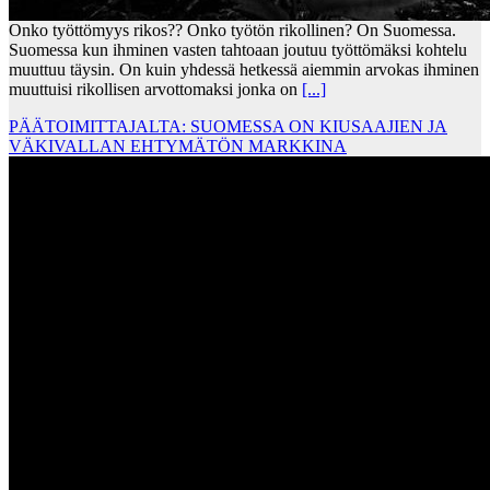
Onko työttömyys rikos?? Onko työtön rikollinen? On Suomessa.
Suomessa kun ihminen vasten tahtoaan joutuu työttömäksi kohtelu
muuttuu täysin. On kuin yhdessä hetkessä aiemmin arvokas ihminen
muuttuisi rikollisen arvottomaksi jonka on
[...]
PÄÄTOIMITTAJALTA: SUOMESSA ON KIUSAAJIEN JA
VÄKIVALLAN EHTYMÄTÖN MARKKINA