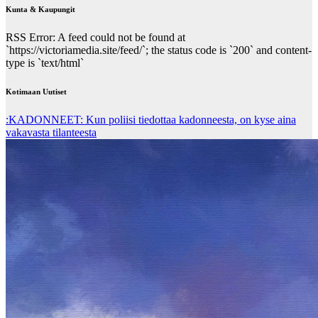
Kunta & Kaupungit
RSS Error: A feed could not be found at
`https://victoriamedia.site/feed/`; the status code is `200` and content-
type is `text/html`
Kotimaan Uutiset
:KADONNEET: Kun poliisi tiedottaa kadonneesta, on kyse aina
vakavasta tilanteesta