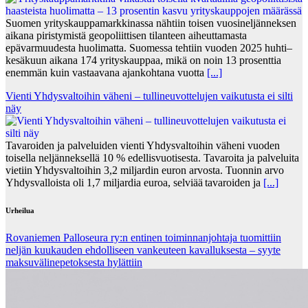
Suomen yrityskauppamarkkinassa nähtiin toisen vuosineljänneksen
aikana piristymistä geopoliittisen tilanteen aiheuttamasta
epävarmuudesta huolimatta. Suomessa tehtiin vuoden 2025 huhti–
kesäkuun aikana 174 yrityskauppaa, mikä on noin 13 prosenttia
enemmän kuin vastaavana ajankohtana vuotta
[...]
Vienti Yhdysvaltoihin väheni – tullineuvottelujen vaikutusta ei silti
näy
Tavaroiden ja palveluiden vienti Yhdysvaltoihin väheni vuoden
toisella neljänneksellä 10 % edellisvuotisesta. Tavaroita ja palveluita
vietiin Yhdysvaltoihin 3,2 miljardin euron arvosta. Tuonnin arvo
Yhdysvalloista oli 1,7 miljardia euroa, selviää tavaroiden ja
[...]
Urheilua
Rovaniemen Palloseura ry:n entinen toiminnanjohtaja tuo­mit­tiin
neljän kuu­kau­den eh­dol­li­seen van­keu­teen ka­val­luk­ses­ta – syyte
mak­su­vä­li­ne­pe­tok­ses­ta hy­lät­tiin