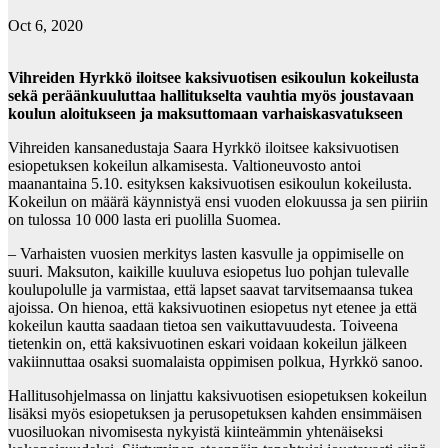
Oct 6, 2020
Vihreiden Hyrkkö iloitsee kaksivuotisen esikoulun kokeilusta
sekä peräänkuuluttaa hallitukselta vauhtia myös joustavaan
koulun aloitukseen ja maksuttomaan varhaiskasvatukseen
Vihreiden kansanedustaja Saara Hyrkkö iloitsee kaksivuotisen
esiopetuksen kokeilun alkamisesta. Valtioneuvosto antoi
maanantaina 5.10. esityksen kaksivuotisen esikoulun kokeilusta.
Kokeilun on määrä käynnistyä ensi vuoden elokuussa ja sen piiriin
on tulossa 10 000 lasta eri puolilla Suomea.
– Varhaisten vuosien merkitys lasten kasvulle ja oppimiselle on
suuri. Maksuton, kaikille kuuluva esiopetus luo pohjan tulevalle
koulupolulle ja varmistaa, että lapset saavat tarvitsemaansa tukea
ajoissa. On hienoa, että kaksivuotinen esiopetus nyt etenee ja että
kokeilun kautta saadaan tietoa sen vaikuttavuudesta. Toiveena
tietenkin on, että kaksivuotinen eskari voidaan kokeilun jälkeen
vakiinnuttaa osaksi suomalaista oppimisen polkua, Hyrkkö sanoo.
Hallitusohjelmassa on linjattu kaksivuotisen esiopetuksen kokeilun
lisäksi myös esiopetuksen ja perusopetuksen kahden ensimmäisen
vuosiluokan nivomisesta nykyistä kiinteämmin yhtenäiseksi