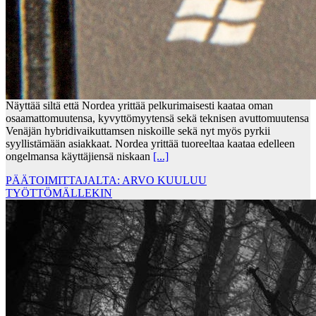
Näyttää siltä että Nordea yrittää pelkurimaisesti kaataa oman
osaamattomuutensa, kyvyttömyytensä sekä teknisen avuttomuutensa
Venäjän hybridivaikuttamsen niskoille sekä nyt myös pyrkii
syyllistämään asiakkaat. Nordea yrittää tuoreeltaa kaataa edelleen
ongelmansa käyttäjiensä niskaan
[...]
PÄÄTOIMITTAJALTA: ARVO KUULUU
TYÖTTÖMÄLLEKIN