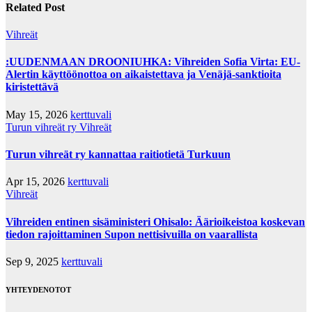
Related Post
Vihreät
:UUDENMAAN DROONIUHKA: Vihreiden Sofia Virta: EU-
Alertin käyttöönottoa on aikaistettava ja Venäjä-sanktioita
kiristettävä
May 15, 2026
kerttuvali
Turun vihreät ry
Vihreät
Turun vihreät ry kannattaa raitiotietä Turkuun
Apr 15, 2026
kerttuvali
Vihreät
Vihreiden entinen sisäministeri Ohisalo: Äärioikeistoa koskevan
tiedon rajoittaminen Supon nettisivuilla on vaarallista
Sep 9, 2025
kerttuvali
YHTEYDENOTOT