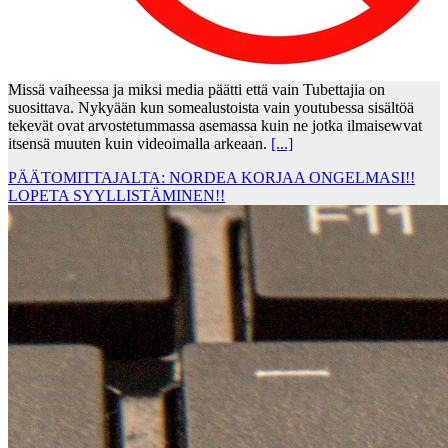
Missä vaiheessa ja miksi media päätti että vain Tubettajia on
suosittava. Nykyään kun somealustoista vain youtubessa sisältöä
tekevät ovat arvostetummassa asemassa kuin ne jotka ilmaisewvat
itsensä muuten kuin videoimalla arkeaan.
[...]
PÄÄTOMITTAJALTA: NORDEA KORJAA ONGELMASI!!
LOPETA SYYLLISTÄMINEN!!