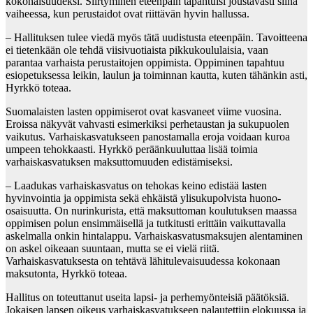
kokonaisuudeksi. Siirtyminen eteenpäin tapahtuisi joustavasti siinä
vaiheessa, kun perustaidot ovat riittävän hyvin hallussa.
– Hallituksen tulee viedä myös tätä uudistusta eteenpäin. Tavoitteena
ei tietenkään ole tehdä viisivuotiaista pikkukoululaisia, vaan
parantaa varhaista perustaitojen oppimista. Oppiminen tapahtuu
esiopetuksessa leikin, laulun ja toiminnan kautta, kuten tähänkin asti,
Hyrkkö toteaa.
Suomalaisten lasten oppimiserot ovat kasvaneet viime vuosina.
Eroissa näkyvät vahvasti esimerkiksi perhetaustan ja sukupuolen
vaikutus. Varhaiskasvatukseen panostamalla eroja voidaan kuroa
umpeen tehokkaasti. Hyrkkö peräänkuuluttaa lisää toimia
varhaiskasvatuksen maksuttomuuden edistämiseksi.
– Laadukas varhaiskasvatus on tehokas keino edistää lasten
hyvinvointia ja oppimista sekä ehkäistä ylisukupolvista huono-
osaisuutta. On nurinkurista, että maksuttoman koulutuksen maassa
oppimisen polun ensimmäisellä ja tutkitusti erittäin vaikuttavalla
askelmalla onkin hintalappu. Varhaiskasvatusmaksujen alentaminen
on askel oikeaan suuntaan, mutta se ei vielä riitä.
Varhaiskasvatuksesta on tehtävä lähitulevaisuudessa kokonaan
maksutonta, Hyrkkö toteaa.
Hallitus on toteuttanut useita lapsi- ja perhemyönteisiä päätöksiä.
Jokaisen lapsen oikeus varhaiskasvatukseen palautettiin elokuussa ja