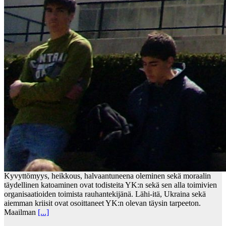
Kyvyttömyys, heikkous, halvaantuneena oleminen sekä moraalin
täydellinen katoaminen ovat todisteita YK:n sekä sen alla toimivien
organisaatioiden toimista rauhantekijänä. Lähi-itä, Ukraina sekä
aiemman kriisit ovat osoittaneet YK:n olevan täysin tarpeeton.
Maailman
[...]