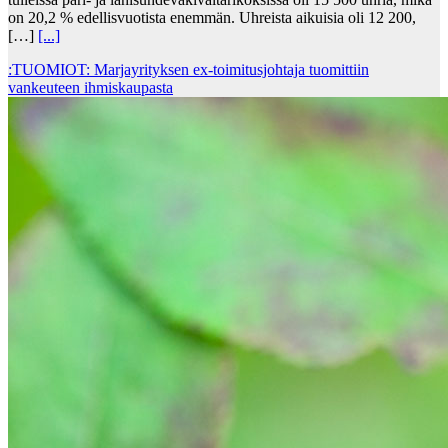
on 20,2 % edellisvuotista enemmän. Uhreista aikuisia oli 12 200,
[…]
[...]
:TUOMIOT: Marjayrityksen ex-toimitusjohtaja tuomittiin
vankeuteen ihmiskaupasta