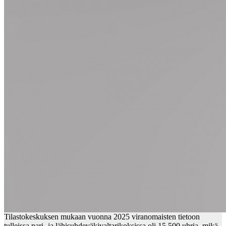
Tilastokeskuksen mukaan vuonna 2025 viranomaisten tietoon
tulleissa pari- ja lähisuhdeväkivaltarikoksissa oli 15 500 uhria, mikä