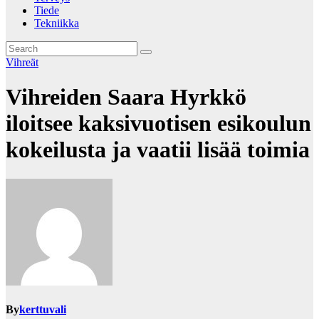
Tiede
Tekniikka
Vihreät
Vihreiden Saara Hyrkkö
iloitsee kaksivuotisen esikoulun
kokeilusta ja vaatii lisää toimia
By
kerttuvali