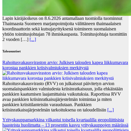
Lapin käräjäoikeus on 8.6.2026 antamallaan tuomiolla tuominnut
Thaimaasta Suomeen marjanpoimijoita välittäneen thaimaalaisen
koordinaattorin sekä kutsujayrityksenä toimineen suomalaisen
yhtiön toimitusjohtajan 78 ihmiskaupasta. Toimitusjohtaja tuomittiin
2 vuoden […]
[...]
Talousuutiset
Rahoitusvakausviraston arvio: Julkisen talouden kapea liikkumavara
korostaa pankkien kriisivalmiuksien merkitystä
Rahoitusvakausvirasto (RVV) on julkaissut päivitetyn arvion
suomalaispankkien valmiudesta kriisinratkaisuun, jolla ehkäistään
pankkien kaatumisen laajamittaisia vaikutuksia. Raportissa RVV
avaa pankkien kriisinratkaisujärjestelmän toimintaa ja miten
pankkien kriisitilanteisiin varaudutaan. Pankkien
kriisinratkaisujärjestelmän tarkoituksena on taloudellisiin
[...]
Yrityskauppamarkkina vilkastui toisella kvartaalilla geopoliittisista
haasteista huolimatta – 13 prosentin kasvu yrityskauppojen määrässä