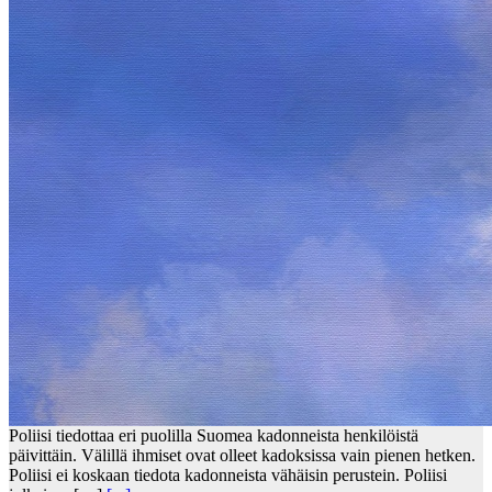
Poliisi tiedottaa eri puolilla Suomea kadonneista henkilöistä
päivittäin. Välillä ihmiset ovat olleet kadoksissa vain pienen hetken.
Poliisi ei koskaan tiedota kadonneista vähäisin perustein. Poliisi